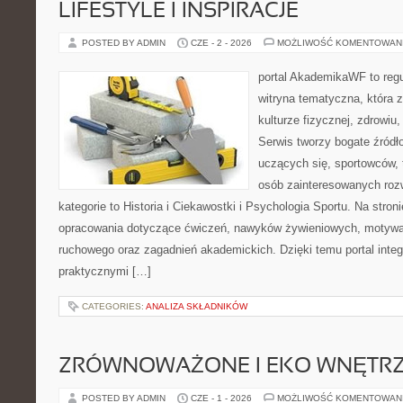
LIFESTYLE I INSPIRACJE
POSTED BY ADMIN
CZE - 2 - 2026
MOŻLIWOŚĆ KOMENTOWAN
portal AkademikaWF to reg
witryna tematyczna, która 
kulturze fizycznej, zdrowiu, 
Serwis tworzy bogate źródło
uczących się, sportowców, 
osób zainteresowanych ro
kategorie to Historia i Ciekawostki i Psychologia Sportu. Na str
opracowania dotyczące ćwiczeń, nawyków żywieniowych, motywac
ruchowego oraz zagadnień akademickich. Dzięki temu portal inte
praktycznymi […]
CATEGORIES:
ANALIZA SKŁADNIKÓW
ZRÓWNOWAŻONE I EKO WNĘTR
POSTED BY ADMIN
CZE - 1 - 2026
MOŻLIWOŚĆ KOMENTOWAN