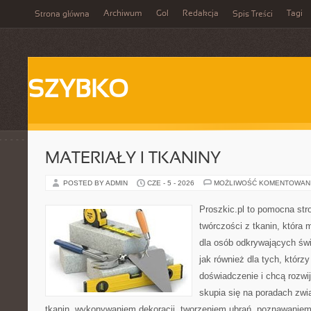
Archiwum
Gol
Redakcja
Tagi
Strona główna
Spis Treści
SZYBKO
MATERIAŁY I TKANINY
POSTED BY ADMIN
CZE - 5 - 2026
MOŻLIWOŚĆ KOMENTOWAN
Proszkic.pl to pomocna str
twórczości z tkanin, która m
dla osób odkrywających św
jak również dla tych, którz
doświadczenie i chcą rozwi
skupia się na poradach zw
tkanin, wykonywaniem dekoracji, tworzeniem ubrań, poznawaniem