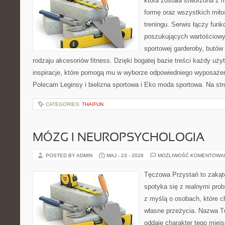
która została stworzona z 
formę oraz wszystkich mił
treningu. Serwis łączy funk
poszukujących wartościow
sportowej garderoby, butów
rodzaju akcesoriów fitness. Dzięki bogatej bazie treści każdy uż
inspiracje, które pomogą mu w wyborze odpowiedniego wyposażeni
Polecam Leginsy i bielizna sportowa i Eko moda sportowa. Na str
CATEGORIES:
THAIFUN
MÓZG I NEUROPSYCHOLOGIA
POSTED BY ADMIN
MAJ - 23 - 2026
MOŻLIWOŚĆ KOMENTOWA
Tęczowa Przystań to zakąt
spotyka się z realnymi pro
z myślą o osobach, które c
własne przeżycia. Nazwa T
oddaje charakter tego miejs