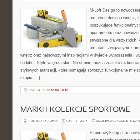
M-Loft Design to nowoczes
tematyce designu wnętrz, kt
poszukujące funkcjonalnyc
apartamentu oraz nowoczes
stworzone dla wszystkich, k
tematami związanymi z arc
wnętrz oraz najnowszymi inspiracjami w świecie wyposażenia i wy
dodatki i Style wnętrzarskie. Na stronie można znaleźć rozbudow
stylowych aranżacji, które pomagają stworzyć funkcjonalne miejs
skupia […]
CATEGORIES:
MONGOLIA
MARKI I KOLEKCJE SPORTOWE
POSTED BY ADMIN
CZE - 1 - 2026
MOŻLIWOŚĆ KOMENTOWAN
EsportowySklep.pl to nowoc