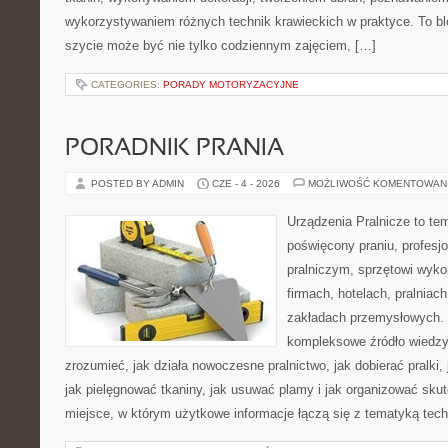
wykorzystywaniem różnych technik krawieckich w praktyce. To blo
szycie może być nie tylko codziennym zajęciem, […]
CATEGORIES:
PORADY MOTORYZACYJNE
PORADNIK PRANIA
POSTED BY ADMIN
CZE - 4 - 2026
MOŻLIWOŚĆ KOMENTOWAN
Urządzenia Pralnicze to te
poświęcony praniu, profes
pralniczym, sprzętowi wy
firmach, hotelach, pralniac
zakładach przemysłowych. 
kompleksowe źródło wiedzy 
zrozumieć, jak działa nowoczesne pralnictwo, jak dobierać pralki,
jak pielęgnować tkaniny, jak usuwać plamy i jak organizować sku
miejsce, w którym użytkowe informacje łączą się z tematyką techn