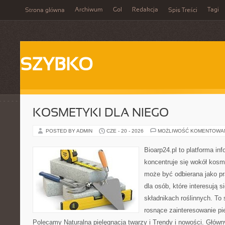
Archiwum
Gol
Redakcja
Tagi
Strona główna
Spis Treści
SZYBKO
KOSMETYKI DLA NIEGO
POSTED BY ADMIN
CZE - 20 - 2026
MOŻLIWOŚĆ KOMENTOWA
Bioarp24.pl to platforma in
koncentruje się wokół kosm
może być odbierana jako pr
dla osób, które interesują 
składnikach roślinnych. To 
rosnące zainteresowanie pie
Polecamy Naturalna pielęgnacja twarzy i Trendy i nowości. Głów