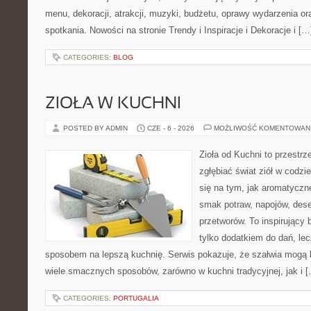
menu, dekoracji, atrakcji, muzyki, budżetu, oprawy wydarzenia o
spotkania. Nowości na stronie Trendy i Inspiracje i Dekoracje i […
CATEGORIES:
BLOG
ZIOŁA W KUCHNI
POSTED BY ADMIN
CZE - 6 - 2026
MOŻLIWOŚĆ KOMENTOWAN
Zioła od Kuchni to przestrz
zgłębiać świat ziół w codzi
się na tym, jak aromatyczn
smak potraw, napojów, des
przetworów. To inspirujący 
tylko dodatkiem do dań, lec
sposobem na lepszą kuchnię. Serwis pokazuje, że szałwia mogą
wiele smacznych sposobów, zarówno w kuchni tradycyjnej, jak i 
CATEGORIES:
PORTUGALIA