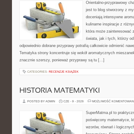
Orientalno-przyprawowy char
jest to blog stworzony z my
doceniają intensywne aroma
kulinarne inspiracje z różny
która może zainteresować 
świata, jak i tych, którzy 
odpowiednio dobrane przyprawy potrafią całkowicie odmienić nawe
Tematyka strony koncentruje się wokół aromatycznych mieszanek, 
znacznie szerszy, ponieważ przyprawy są tu […]
CATEGORIES:
RECENZJE KSIĄŻEK
HISTORIA MATEMATYKI
POSTED BY ADMIN
CZE - 9 - 2026
MOŻLIWOŚĆ KOMENTOWAN
SuperMatma.pl to praktyczn
poświęcony matematyce, któ
wzorów, równań i logicznyc