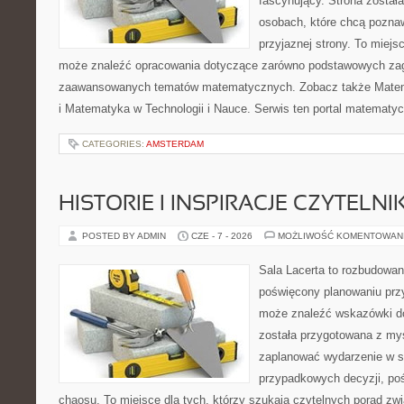
fascynujący. Strona został
osobach, które chcą poznaw
przyjaznej strony. To miejs
może znaleźć opracowania dotyczące zarówno podstawowych zagad
zaawansowanych tematów matematycznych. Zobacz także Mate
i Matematyka w Technologii i Nauce. Serwis ten portal matematy
CATEGORIES:
AMSTERDAM
HISTORIE I INSPIRACJE CZYTELN
POSTED BY ADMIN
CZE - 7 - 2026
MOŻLIWOŚĆ KOMENTOWAN
Sala Lacerta to rozbudowan
poświęcony planowaniu przy
może znaleźć wskazówki do
została przygotowana z myś
zaplanować wydarzenie w s
przypadkowych decyzji, poś
chaosu. To miejsce dla tych, którzy szukają czytelnych porad zw