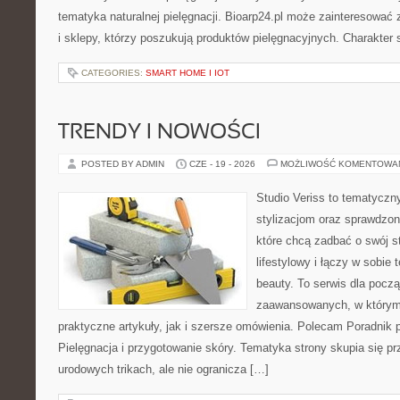
tematyka naturalnej pielęgnacji. Bioarp24.pl może zainteresować
i sklepy, którzy poszukują produktów pielęgnacyjnych. Charakter s
CATEGORIES:
SMART HOME I IOT
TRENDY I NOWOŚCI
POSTED BY ADMIN
CZE - 19 - 2026
MOŻLIWOŚĆ KOMENTOWA
Studio Veriss to tematyczn
stylizacjom oraz sprawdz
które chcą zadbać o swój s
lifestylowy i łączy w sobie
beauty. To serwis dla począ
zaawansowanych, w którym
praktyczne artykuły, jak i szersze omówienia. Polecam Poradnik po
Pielęgnacja i przygotowanie skóry. Tematyka strony skupia się p
urodowych trikach, ale nie ogranicza […]