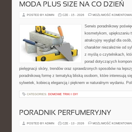
MODA PLUS SIZE NA CO DZIEŃ
POSTED BY ADMIN
CZE - 15 - 2026
MOŻLIWOŚĆ KOMENTOWA
Serwis poradnikowy poświęc
kosmetykom, upiększaniu 
atrakcyjny wygląd dla osób
charakter niezależnie od sy
z myślą o czytelnikach, kt
porad dotyczących kompon
pielęgnacji skóry, trendów oraz sprawdzonych sposobów na lepsz
poradnikową formę z tematyką bliską osobom, które interesują si
sylwetek, kobiecą elegancją i pięknem w naturalnym wydaniu. P
CATEGORIES:
DOMOWE TRIKI I DIY
PORADNIK PERFUMERYJNY
POSTED BY ADMIN
CZE - 13 - 2026
MOŻLIWOŚĆ KOMENTOWA