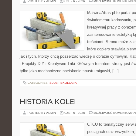
POSTED BY ADMIN
CZE - 6 - 2026
MOŻLIWOŚĆ KOMENTOWAN
MalwinaAtras.pl to portal 
świadomemu kadrowaniu, po
kreatywnej pracy z obrazem.
zainteresowanie estetyką łą
treściami. Strona może za
które dopiero stawiają pier
jak i tych, którzy chcą poszerzać wiedzę o obrazie cyfrowym. Ka
i Projekty DIY i Kreatywne Triki. Głównym tematem strony jest świ
tylko jako mechaniczne naciskanie spustu migawki, […]
CATEGORIES:
ŚLUB I EKOLOGIA
HISTORIA KOLEI
POSTED BY ADMIN
CZE - 5 - 2026
MOŻLIWOŚĆ KOMENTOWAN
CTCU to tematyczny serwis,
pociągach oraz wszystkim, c