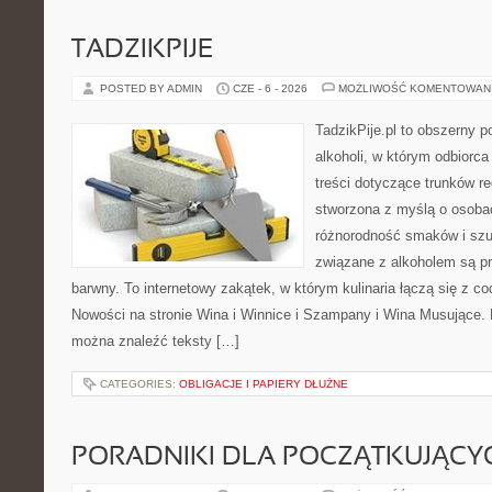
TADZIKPIJE
POSTED BY ADMIN
CZE - 6 - 2026
MOŻLIWOŚĆ KOMENTOWAN
TadzikPije.pl to obszerny p
alkoholi, w którym odbiorc
treści dotyczące trunków re
stworzona z myślą o osobac
różnorodność smaków i szu
związane z alkoholem są p
barwny. To internetowy zakątek, w którym kulinaria łączą się z c
Nowości na stronie Wina i Winnice i Szampany i Wina Musujące. N
można znaleźć teksty […]
CATEGORIES:
OBLIGACJE I PAPIERY DŁUŻNE
PORADNIKI DLA POCZĄTKUJĄCY