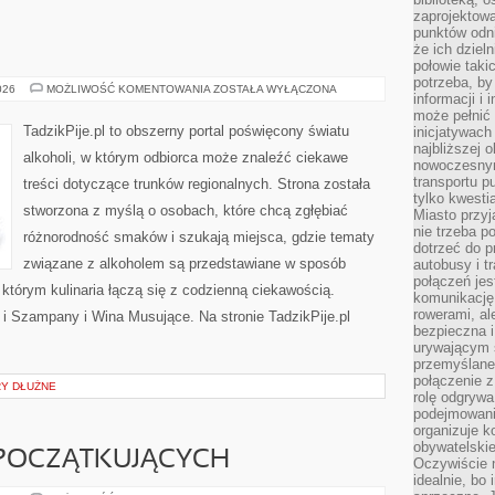
zaprojektow
punktów odni
że ich dziel
połowie taki
potrzeba, by
TADZIKPIJE
026
MOŻLIWOŚĆ KOMENTOWANIA
ZOSTAŁA WYŁĄCZONA
informacji i 
może pełnić
TadzikPije.pl to obszerny portal poświęcony światu
inicjatywac
najbliższej 
alkoholi, w którym odbiorca może znaleźć ciekawe
nowoczesnym
transportu p
treści dotyczące trunków regionalnych. Strona została
tylko kwesti
stworzona z myślą o osobach, które chcą zgłębiać
Miasto przy
nie trzeba 
różnorodność smaków i szukają miejsca, gdzie tematy
dotrzeć do p
związane z alkoholem są przedstawiane w sposób
autobusy i t
połączeń jest
 którym kulinaria łączą się z codzienną ciekawością.
komunikację 
rowerami, ale
 i Szampany i Wina Musujące. Na stronie TadzikPije.pl
bezpieczna 
urywającym s
przemyślane 
połączenie z
RY DŁUŻNE
rolę odgryw
podejmowaniu
organizuje k
obywatelskie
 POCZĄTKUJĄCYCH
Oczywiście 
idealnie, bo