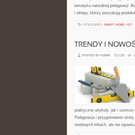
tematyka naturalnej pielęgnacji. 
i sklepy, którzy poszukują produkt
CATEGORIES:
SMART HOME I IOT
TRENDY I NOWOŚ
POSTED BY ADMIN
CZE - 19 -
praktyczne artykuły, jak i szersze
Pielęgnacja i przygotowanie skóry
urodowych trikach, ale nie ogranic