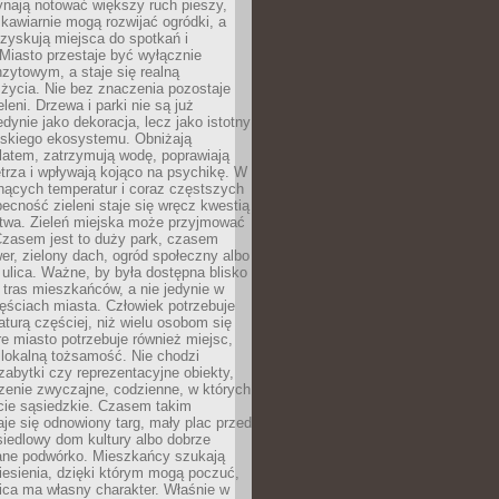
ynają notować większy ruch pieszy,
i kawiarnie mogą rozwijać ogródki, a
zyskują miejsca do spotkań i
Miasto przestaje być wyłącznie
zytowym, a staje się realną
 życia. Nie bez znaczenia pozostaje
eleni. Drzewa i parki nie są już
edynie jako dekoracja, lecz jako istotny
jskiego ekosystemu. Obniżają
latem, zatrzymują wodę, poprawiają
trza i wpływają kojąco na psychikę. W
nących temperatur i coraz częstszych
becność zieleni staje się wręcz kwestią
twa. Zieleń miejska może przyjmować
Czasem jest to duży park, czasem
wer, zielony dach, ogród społeczny albo
ulica. Ważne, by była dostępna blisko
tras mieszkańców, a nie jedynie w
ęściach miasta. Człowiek potrzebuje
aturą częściej, niż wielu osobom się
e miasto potrzebuje również miejsc,
 lokalną tożsamość. Nie chodzi
zabytki czy reprezentacyjne obiekty,
rzenie zwyczajne, codzienne, w których
cie sąsiedzkie. Czasem takim
je się odnowiony targ, mały plac przed
osiedlowy dom kultury albo dobrze
ane podwórko. Mieszkańcy szukają
esienia, dzięki którym mogą poczuć,
nica ma własny charakter. Właśnie w