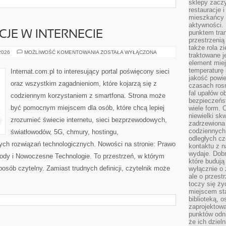
sklepy zacz
restauracje 
mieszkańcy 
aktywności. 
punktem tran
CJE W INTERNECIE
przestrzenią
także rola zi
PRAWO
 2026
MOŻLIWOŚĆ KOMENTOWANIA
ZOSTAŁA WYŁĄCZONA
traktowane j
I
element mie
REGULACJE
W
temperaturę 
Internat.com.pl to interesujący portal poświęcony sieci
INTERNECIE
jakość powie
oraz wszystkim zagadnieniom, które kojarzą się z
czasach ros
fal upałów o
codziennym korzystaniem z smartfona. Strona może
bezpieczeńs
być pomocnym miejscem dla osób, które chcą lepiej
wiele form. 
niewielki sk
zrozumieć świecie internetu, sieci bezprzewodowych,
zadrzewiona 
codziennych 
światłowodów, 5G, chmury, hostingu,
odległych cz
ch rozwiązań technologicznych. Nowości na stronie: Prawo
kontaktu z n
wydaje. Dobr
owody i Nowoczesne Technologie. To przestrzeń, w którym
które budują
posób czytelny. Zamiast trudnych definicji, czytelnik może
wyłącznie o 
ale o przest
toczy się ży
miejscem sta
biblioteką, 
zaprojektow
punktów odni
że ich dziel