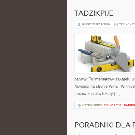
TADZIKPIJE
POSTED BY ADMIN
CZE - 6 - 2
barwny. To internetowy zakątek, w
Nowości na stronie Wina i Winnice
można znaleźć teksty […]
CATEGORIES:
OBLIGACJE I PAPIE
PORADNIKI DLA