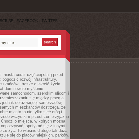
SCRIBE
FACEBOOK
TWITTER
miasta coraz częściej stają przed
k pogodzić rozwój infrastruktury,
szkańców i troskę o jakość życia.
lat dominowało myślenie
wane samochodom, szerokim ulicom i
rzemieszczaniu się między pracą a
 jednak coraz więcej samorządów,
i samych mieszkańców dostrzega, że
obre miasto to nie tylko sieć dróg i
 przede wszystkim przestrzeń przyjazna
. Chodzi o miejsca, w których można
 odpoczywać, spotykać się z innymi i
brze żyć. To właśnie dlatego tak dużą
zuje się do placów miejskich, parków,