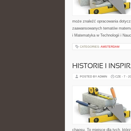
może znaleźć opracowania dotyczą
zaawansowanych tematów matema
i Matematyka w Technologii i Nauc
CATEGORIES:
AMSTERDAM
HISTORIE I INSP
POSTED BY ADMIN
CZE - 7 - 2
chaosu. To miejsce dla tych, któr