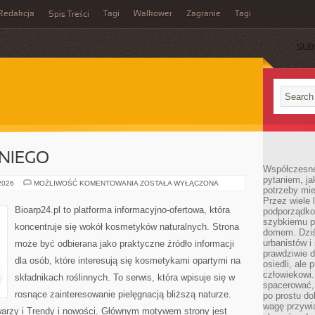
Redakcja
Tagi
Walkower
Zagranie
Tagi
Spis Treści
SUB
NIEGO
Współczesne 
pytaniem, ja
KOSMETYKI
 2026
MOŻLIWOŚĆ KOMENTOWANIA
ZOSTAŁA WYŁĄCZONA
potrzeby mie
DLA
NIEGO
Przez wiele 
Bioarp24.pl to platforma informacyjno-ofertowa, która
podporządko
szybkiemu p
koncentruje się wokół kosmetyków naturalnych. Strona
domem. Dziś
urbanistów 
może być odbierana jako praktyczne źródło informacji
prawdziwie d
dla osób, które interesują się kosmetykami opartymi na
osiedli, ale
człowiekowi
składnikach roślinnych. To serwis, która wpisuje się w
spacerować,
rosnące zainteresowanie pielęgnacją bliższą naturze.
po prostu do
wagę przywią
warzy i Trendy i nowości. Głównym motywem strony jest