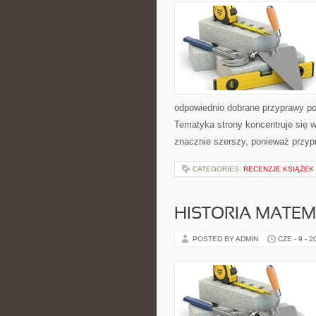
odpowiednio dobrane przyprawy pot
Tematyka strony koncentruje się w
znacznie szerszy, ponieważ przyp
CATEGORIES:
RECENZJE KSIĄŻEK
HISTORIA MATEM
POSTED BY ADMIN
CZE - 9 - 2