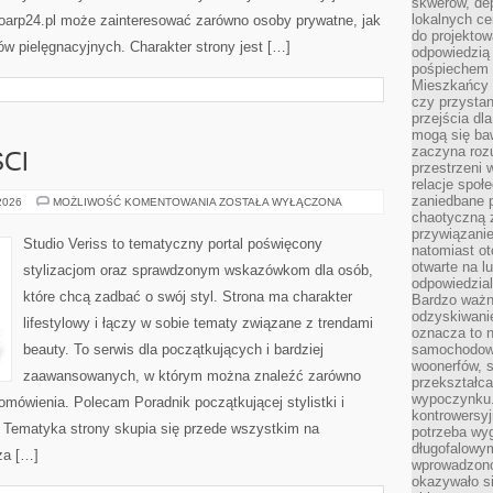
skwerów, de
lokalnych ce
Bioarp24.pl może zainteresować zarówno osoby prywatne, jak
do projektow
ów pielęgnacyjnych. Charakter strony jest […]
odpowiedzią
pośpiechem i
Mieszkańcy c
czy przystan
przejścia dl
mogą się ba
zaczyna rozu
CI
przestrzeni 
relacje społ
zaniedbane 
TRENDY
 2026
MOŻLIWOŚĆ KOMENTOWANIA
ZOSTAŁA WYŁĄCZONA
I
chaotyczną 
NOWOŚCI
przywiązanie
Studio Veriss to tematyczny portal poświęcony
natomiast ot
otwarte na l
stylizacjom oraz sprawdzonym wskazówkom dla osób,
odpowiedzial
które chcą zadbać o swój styl. Strona ma charakter
Bardzo ważn
odzyskiwanie
lifestylowy i łączy w sobie tematy związane z trendami
oznacza to n
beauty. To serwis dla początkujących i bardziej
samochodowe
woonerfów, s
zaawansowanych, w którym można znaleźć zarówno
przekształca
wypoczynku.
 omówienia. Polecam Poradnik początkującej stylistki i
kontrowersyj
. Tematyka strony skupia się przede wszystkim na
potrzeba wyg
długofalowy
za […]
wprowadzono 
okazywało si