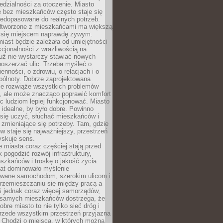
dzialności za otoczenie. Miasto
e bez mieszkańców często staje się
iedopasowane do realnych potrzeb.
łtworzone z mieszkańcami ma większą
 się miejscem naprawdę żywym.
iast będzie zależała od umiejętności
kcjonalności z wrażliwością na
Już nie wystarczy stawiać nowych
oszerzać ulic. Trzeba myśleć o
enności, o zdrowiu, o relacjach i o
pólnoty. Dobrze zaprojektowana
nie rozwiąże wszystkich problemów
, ale może znacząco poprawić komfort
c ludziom lepiej funkcjonować. Miasto
 idealne, by było dobre. Powinno
 się uczyć, słuchać mieszkańców i
zmieniające się potrzeby. Tam, gdzie
w staje się najważniejszy, przestrzeń
yskuje sens.
miasta coraz częściej stają przed
k pogodzić rozwój infrastruktury,
szkańców i troskę o jakość życia.
lat dominowało myślenie
wane samochodom, szerokim ulicom i
rzemieszczaniu się między pracą a
 jednak coraz więcej samorządów,
i samych mieszkańców dostrzega, że
obre miasto to nie tylko sieć dróg i
 przede wszystkim przestrzeń przyjazna
. Chodzi o miejsca, w których można