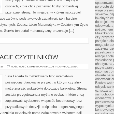
fascynujący. Strona została stworzona z myślą o
spacerować,
osobach, które chcą poznawać liczby od bardziej
po prostu do
wagę przywią
przyjaznej strony. To miejsce, w którym nauczyciel
skwerów, de
lokalnych ce
ce zarówno podstawowych zagadnień, jak i bardziej
do projektow
tycznych. Zobacz także Matematyka w Codziennym Życiu
odpowiedzią
pośpiechem i
e. Serwis ten portal matematyczny prezentuje […]
Mieszkańcy c
czy przystan
przejścia dl
mogą się ba
zaczyna rozu
przestrzeni 
relacje społ
IRACJE CZYTELNIKÓW
zaniedbane 
chaotyczną 
HISTORIE
026
MOŻLIWOŚĆ KOMENTOWANIA
ZOSTAŁA WYŁĄCZONA
przywiązanie
I
natomiast ot
INSPIRACJE
CZYTELNIKÓW
otwarte na l
Sala Lacerta to rozbudowany blog internetowy
odpowiedzial
poświęcony planowaniu przyjęć, w którym czytelnik
Bardzo ważn
odzyskiwanie
może znaleźć wskazówki dotyczące bankietów. Strona
oznacza to n
samochodowe
została przygotowana z myślą o osobach, które chcą
woonerfów, s
zaplanować wydarzenie w sposób bezstresowy, bez
przekształca
wypoczynku.
przypadkowych decyzji, pośpiechu i organizacyjnego
kontrowersyj
zy szukają czytelnych porad związanych z wyborem sali,
potrzeba wyg