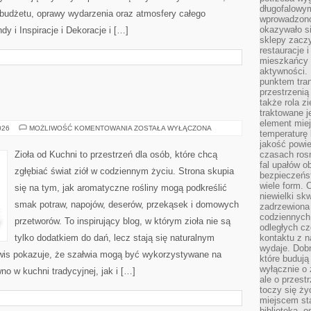
długofalowy
, budżetu, oprawy wydarzenia oraz atmosfery całego
wprowadzono 
okazywało si
dy i Inspiracje i Dekoracje i […]
sklepy zacz
restauracje 
mieszkańcy 
aktywności. 
punktem tran
przestrzenią
także rola zi
traktowane j
element mie
ZIOŁA
026
MOŻLIWOŚĆ KOMENTOWANIA
ZOSTAŁA WYŁĄCZONA
temperaturę 
W
KUCHNI
jakość powie
Zioła od Kuchni to przestrzeń dla osób, które chcą
czasach ros
fal upałów o
zgłębiać świat ziół w codziennym życiu. Strona skupia
bezpieczeńs
wiele form. 
się na tym, jak aromatyczne rośliny mogą podkreślić
niewielki sk
smak potraw, napojów, deserów, przekąsek i domowych
zadrzewiona 
codziennych 
przetworów. To inspirujący blog, w którym zioła nie są
odległych cz
tylko dodatkiem do dań, lecz stają się naturalnym
kontaktu z n
wydaje. Dobr
wis pokazuje, że szałwia mogą być wykorzystywane na
które budują
wyłącznie o 
o w kuchni tradycyjnej, jak i […]
ale o przest
toczy się ży
miejscem sta
biblioteką, 