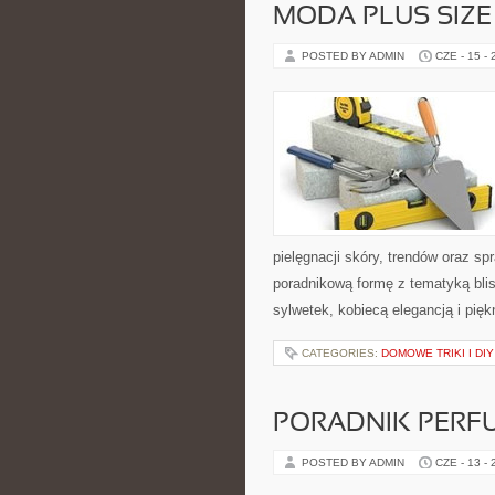
MODA PLUS SIZE
POSTED BY ADMIN
CZE - 15 -
pielęgnacji skóry, trendów oraz 
poradnikową formę z tematyką blis
sylwetek, kobiecą elegancją i pi
CATEGORIES:
DOMOWE TRIKI I DIY
PORADNIK PERF
POSTED BY ADMIN
CZE - 13 -