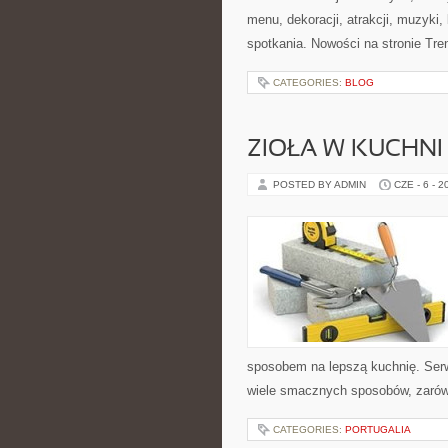
menu, dekoracji, atrakcji, muzyki
spotkania. Nowości na stronie Tren
CATEGORIES:
BLOG
ZIOŁA W KUCHNI
POSTED BY ADMIN
CZE - 6 - 2
sposobem na lepszą kuchnię. Ser
wiele smacznych sposobów, zarówn
CATEGORIES:
PORTUGALIA