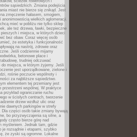
ptaków, ścieżek rowerowych i
ntrów sąsiedzkich. Zmiana podejścia
ania miast nie bierze się znikąd. Jest
 na zmęczenie hałasem, smogiem,
 anonimowością wielkich aglomeracji.
hcą mieć w pobliżu nie tylko sklep
ek, ale też drzewa, ławki, bezpieczne
a pieszych i miejsca, w których dzieci
wić bez obaw. Coraz więcej osób
mieć, że estetyka i funkcjonalność
wpływają na nastrój, zdrowie oraz
eczne. Jeśli codziennie mijamy
podwórka, betonowe place i
zabudowę, trudniej odczuwać
 do miejsca, w którym żyjemy. Jeśli
oczenie jest uporządkowane, zielone i
udzi, rośnie poczucie wspólnoty i
ności za najbliższe sąsiedztwo.
ym elementem tej przemiany jest
 przestrzeni wspólnej. W praktyce
a przykład ograniczanie ruchu
go w ścisłych centrach, tworzenie
adzenie drzew wzdłuż ulic oraz
nie dawnych parkingów w strefy
 Dla części osób takie zmiany bywają
ne, bo przyzwyczajenia są silne, a
ody często bierze górę nad
m myśleniem. Jednak tam, gdzie
je rozsądnie i etapami, szybko
ę, że zyski są ogromne. Lokalne