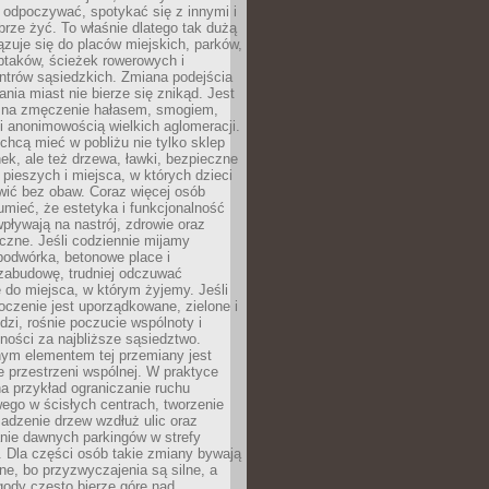
 odpoczywać, spotykać się z innymi i
brze żyć. To właśnie dlatego tak dużą
zuje się do placów miejskich, parków,
ptaków, ścieżek rowerowych i
ntrów sąsiedzkich. Zmiana podejścia
ania miast nie bierze się znikąd. Jest
 na zmęczenie hałasem, smogiem,
 anonimowością wielkich aglomeracji.
hcą mieć w pobliżu nie tylko sklep
ek, ale też drzewa, ławki, bezpieczne
a pieszych i miejsca, w których dzieci
wić bez obaw. Coraz więcej osób
mieć, że estetyka i funkcjonalność
wpływają na nastrój, zdrowie oraz
eczne. Jeśli codziennie mijamy
podwórka, betonowe place i
zabudowę, trudniej odczuwać
 do miejsca, w którym żyjemy. Jeśli
oczenie jest uporządkowane, zielone i
udzi, rośnie poczucie wspólnoty i
ności za najbliższe sąsiedztwo.
ym elementem tej przemiany jest
 przestrzeni wspólnej. W praktyce
a przykład ograniczanie ruchu
go w ścisłych centrach, tworzenie
adzenie drzew wzdłuż ulic oraz
nie dawnych parkingów w strefy
 Dla części osób takie zmiany bywają
ne, bo przyzwyczajenia są silne, a
ody często bierze górę nad