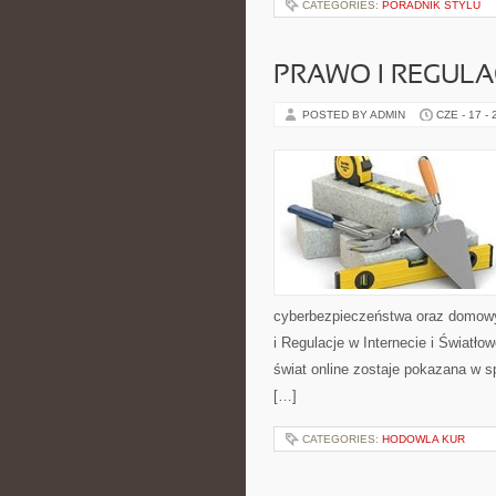
CATEGORIES:
PORADNIK STYLU
PRAWO I REGULA
POSTED BY ADMIN
CZE - 17 -
cyberbezpieczeństwa oraz domowy
i Regulacje w Internecie i Światł
świat online zostaje pokazana w s
[…]
CATEGORIES:
HODOWLA KUR