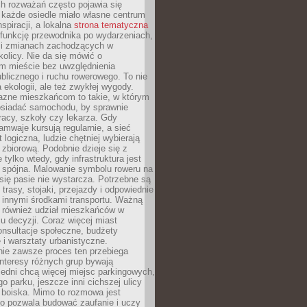
ch rozważań często pojawia się
 każde osiedle miało własne centrum
inspiracji, a lokalna
strona tematyczna
 funkcję przewodnika po wydarzeniach,
h i zmianach zachodzących w
okolicy. Nie da się mówić o
 mieście bez uwzględnienia
ublicznego i ruchu rowerowego. To nie
a ekologii, ale też zwykłej wygody.
jazne mieszkańcom to takie, w którym
posiadać samochodu, by sprawnie
racy, szkoły czy lekarza. Gdy
ramwaje kursują regularnie, a sieć
 logiczna, ludzie chętniej wybierają
zbiorową. Podobnie dzieje się z
 tylko wtedy, gdy infrastruktura jest
i spójna. Malowanie symbolu roweru na
ię pasie nie wystarcza. Potrzebne są
trasy, stojaki, przejazdy i odpowiednie
 innymi środkami transportu. Ważną
a również udział mieszkańców w
 decyzji. Coraz więcej miast
onsultacje społeczne, budżety
 i warsztaty urbanistyczne.
nie zawsze proces ten przebiega
 interesy różnych grup bywają
edni chcą więcej miejsc parkingowych,
go parku, jeszcze inni cichszej ulicy
 boiska. Mimo to rozmowa jest
bo pozwala budować zaufanie i uczy