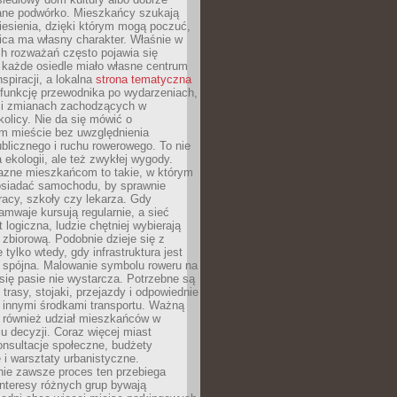
ane podwórko. Mieszkańcy szukają
esienia, dzięki którym mogą poczuć,
nica ma własny charakter. Właśnie w
ch rozważań często pojawia się
 każde osiedle miało własne centrum
inspiracji, a lokalna
strona tematyczna
 funkcję przewodnika po wydarzeniach,
h i zmianach zachodzących w
okolicy. Nie da się mówić o
 mieście bez uwzględnienia
ublicznego i ruchu rowerowego. To nie
a ekologii, ale też zwykłej wygody.
jazne mieszkańcom to takie, w którym
posiadać samochodu, by sprawnie
racy, szkoły czy lekarza. Gdy
ramwaje kursują regularnie, a sieć
 logiczna, ludzie chętniej wybierają
zbiorową. Podobnie dzieje się z
 tylko wtedy, gdy infrastruktura jest
i spójna. Malowanie symbolu roweru na
ię pasie nie wystarcza. Potrzebne są
trasy, stojaki, przejazdy i odpowiednie
 innymi środkami transportu. Ważną
a również udział mieszkańców w
 decyzji. Coraz więcej miast
onsultacje społeczne, budżety
 i warsztaty urbanistyczne.
nie zawsze proces ten przebiega
 interesy różnych grup bywają