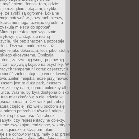
m myśleniem. Jednak tam, gdzie
je rozsądnie i etapami, szybko
ę, że zyski są ogromne. Lokalne
ynają notować większy ruch pieszy,
i kawiarnie mogą rozwijać ogródki, a
zyskują miejsca do spotkań i
Miasto przestaje być wyłącznie
zytowym, a staje się realną
 życia. Nie bez znaczenia pozostaje
eleni. Drzewa i parki nie są już
edynie jako dekoracja, lecz jako istotny
jskiego ekosystemu. Obniżają
latem, zatrzymują wodę, poprawiają
trza i wpływają kojąco na psychikę. W
nących temperatur i coraz częstszych
becność zieleni staje się wręcz kwestią
twa. Zieleń miejska może przyjmować
Czasem jest to duży park, czasem
wer, zielony dach, ogród społeczny albo
ulica. Ważne, by była dostępna blisko
tras mieszkańców, a nie jedynie w
ęściach miasta. Człowiek potrzebuje
aturą częściej, niż wielu osobom się
e miasto potrzebuje również miejsc,
 lokalną tożsamość. Nie chodzi
zabytki czy reprezentacyjne obiekty,
rzenie zwyczajne, codzienne, w których
cie sąsiedzkie. Czasem takim
je się odnowiony targ, mały plac przed
osiedlowy dom kultury albo dobrze