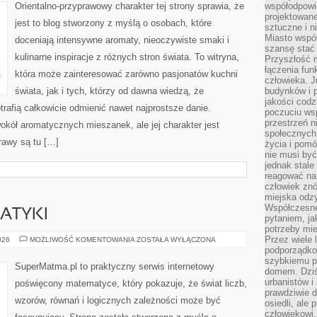
Orientalno-przyprawowy charakter tej strony sprawia, że
współodpowie
projektowan
jest to blog stworzony z myślą o osobach, które
sztuczne i n
Miasto wspó
doceniają intensywne aromaty, nieoczywiste smaki i
szansę stać
kulinarne inspiracje z różnych stron świata. To witryna,
Przyszłość m
łączenia fun
która może zainteresować zarówno pasjonatów kuchni
człowieka. 
świata, jak i tych, którzy od dawna wiedzą, że
budynków i p
jakości codzi
rafią całkowicie odmienić nawet najprostsze danie.
poczuciu ws
przestrzeń 
okół aromatycznych mieszanek, ale jej charakter jest
społecznych
rawy są tu […]
życia i pomó
nie musi być
jednak stale
reagować na 
człowiek znó
miejska odz
Współczesne 
ATYKI
pytaniem, ja
potrzeby mie
Przez wiele 
HISTORIA
026
MOŻLIWOŚĆ KOMENTOWANIA
ZOSTAŁA WYŁĄCZONA
MATEMATYKI
podporządko
szybkiemu p
SuperMatma.pl to praktyczny serwis internetowy
domem. Dziś
urbanistów 
poświęcony matematyce, który pokazuje, że świat liczb,
prawdziwie d
wzorów, równań i logicznych zależności może być
osiedli, ale
człowiekowi