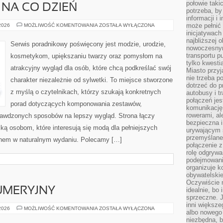
połowie taki
 NA CO DZIEŃ
potrzeba, by
informacji i 
MODA
może pełnić
 2026
MOŻLIWOŚĆ KOMENTOWANIA
ZOSTAŁA WYŁĄCZONA
PLUS
inicjatywac
SIZE
najbliższej 
NA
Serwis poradnikowy poświęcony jest modzie, urodzie,
CO
nowoczesnym
DZIEŃ
transportu p
kosmetykom, upiększaniu twarzy oraz pomysłom na
tylko kwesti
atrakcyjny wygląd dla osób, które chcą podkreślać swój
Miasto przy
nie trzeba 
charakter niezależnie od sylwetki. To miejsce stworzone
dotrzeć do p
z myślą o czytelnikach, którzy szukają konkretnych
autobusy i t
połączeń jest
porad dotyczących komponowania zestawów,
komunikację 
rowerami, ale
sprawdzonych sposobów na lepszy wygląd. Strona łączy
bezpieczna 
ką osobom, które interesują się modą dla pełniejszych
urywającym s
przemyślane 
ęknem w naturalnym wydaniu. Polecamy […]
połączenie z
rolę odgryw
podejmowaniu
organizuje k
obywatelskie
Oczywiście 
UMERYJNY
idealnie, bo
sprzeczne. J
inni większe
PORADNIK
 2026
MOŻLIWOŚĆ KOMENTOWANIA
ZOSTAŁA WYŁĄCZONA
albo nowego
PERFUMERYJNY
niezbędna, 