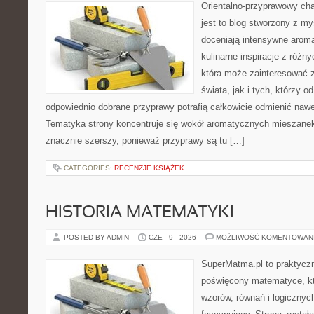
Orientalno-przyprawowy char
jest to blog stworzony z my
doceniają intensywne aroma
kulinarne inspiracje z różny
która może zainteresować 
świata, jak i tych, którzy 
odpowiednio dobrane przyprawy potrafią całkowicie odmienić nawe
Tematyka strony koncentruje się wokół aromatycznych mieszanek, 
znacznie szerszy, ponieważ przyprawy są tu […]
CATEGORIES:
RECENZJE KSIĄŻEK
HISTORIA MATEMATYKI
POSTED BY ADMIN
CZE - 9 - 2026
MOŻLIWOŚĆ KOMENTOWAN
SuperMatma.pl to praktyczn
poświęcony matematyce, któ
wzorów, równań i logicznyc