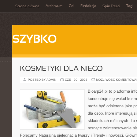
Archiwum
Gol
Redakcja
Tagi
Strona główna
Spis Treści
SZYBKO
KOSMETYKI DLA NIEGO
POSTED BY ADMIN
CZE - 20 - 2026
MOŻLIWOŚĆ KOMENTOWA
Bioarp24.pl to platforma in
koncentruje się wokół kosm
może być odbierana jako pr
dla osób, które interesują 
składnikach roślinnych. To 
rosnące zainteresowanie pie
Polecamy Naturalna pielęgnacja twarzy i Trendy i nowości. Głów