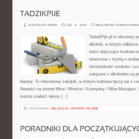
TADZIKPIJE
POSTED BY ADMIN
CZE - 6 - 2026
MOŻLIWOŚĆ KOMENTOWAN
TadzikPije.pl to obszerny p
alkoholi, w którym odbiorc
treści dotyczące trunków re
stworzona z myślą o osobac
różnorodność smaków i szu
związane z alkoholem są p
barwny. To internetowy zakątek, w którym kulinaria łączą się z c
Nowości na stronie Wina i Winnice i Szampany i Wina Musujące. N
można znaleźć teksty […]
CATEGORIES:
OBLIGACJE I PAPIERY DŁUŻNE
PORADNIKI DLA POCZĄTKUJĄCY