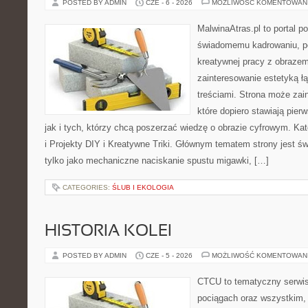
POSTED BY ADMIN
CZE - 6 - 2026
MOŻLIWOŚĆ KOMENTOWAN
MalwinaAtras.pl to portal 
świadomemu kadrowaniu, po
kreatywnej pracy z obrazem.
zainteresowanie estetyką łą
treściami. Strona może za
które dopiero stawiają pier
jak i tych, którzy chcą poszerzać wiedzę o obrazie cyfrowym. Ka
i Projekty DIY i Kreatywne Triki. Głównym tematem strony jest świ
tylko jako mechaniczne naciskanie spustu migawki, […]
CATEGORIES:
ŚLUB I EKOLOGIA
HISTORIA KOLEI
POSTED BY ADMIN
CZE - 5 - 2026
MOŻLIWOŚĆ KOMENTOWAN
CTCU to tematyczny serwis,
pociągach oraz wszystkim, c