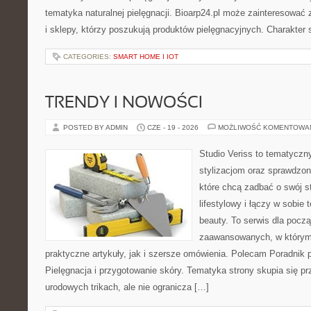
tematyka naturalnej pielęgnacji. Bioarp24.pl może zainteresować
i sklepy, którzy poszukują produktów pielęgnacyjnych. Charakter s
CATEGORIES:
SMART HOME I IOT
TRENDY I NOWOŚCI
POSTED BY ADMIN
CZE - 19 - 2026
MOŻLIWOŚĆ KOMENTOWA
Studio Veriss to tematyczn
stylizacjom oraz sprawdz
które chcą zadbać o swój s
lifestylowy i łączy w sobie
beauty. To serwis dla począ
zaawansowanych, w którym
praktyczne artykuły, jak i szersze omówienia. Polecam Poradnik po
Pielęgnacja i przygotowanie skóry. Tematyka strony skupia się p
urodowych trikach, ale nie ogranicza […]