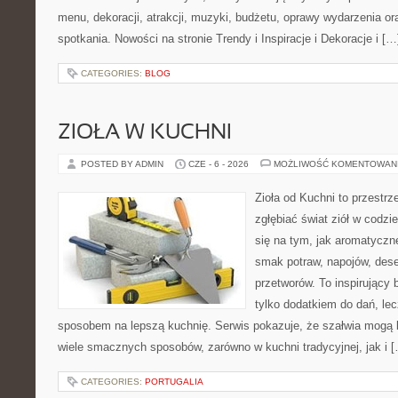
menu, dekoracji, atrakcji, muzyki, budżetu, oprawy wydarzenia o
spotkania. Nowości na stronie Trendy i Inspiracje i Dekoracje i […
CATEGORIES:
BLOG
ZIOŁA W KUCHNI
POSTED BY ADMIN
CZE - 6 - 2026
MOŻLIWOŚĆ KOMENTOWAN
Zioła od Kuchni to przestrz
zgłębiać świat ziół w codzi
się na tym, jak aromatyczn
smak potraw, napojów, des
przetworów. To inspirujący 
tylko dodatkiem do dań, lec
sposobem na lepszą kuchnię. Serwis pokazuje, że szałwia mogą
wiele smacznych sposobów, zarówno w kuchni tradycyjnej, jak i 
CATEGORIES:
PORTUGALIA