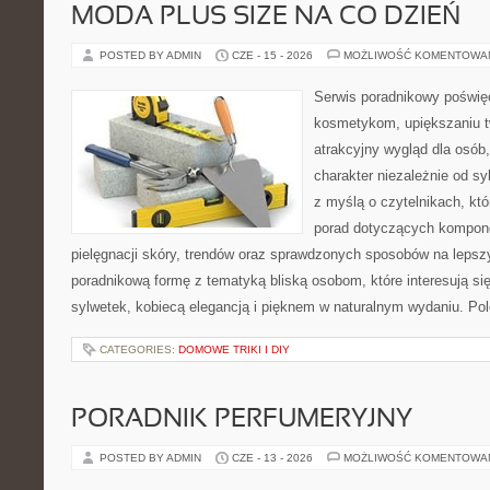
MODA PLUS SIZE NA CO DZIEŃ
POSTED BY ADMIN
CZE - 15 - 2026
MOŻLIWOŚĆ KOMENTOWA
Serwis poradnikowy poświęc
kosmetykom, upiększaniu 
atrakcyjny wygląd dla osób
charakter niezależnie od sy
z myślą o czytelnikach, kt
porad dotyczących kompon
pielęgnacji skóry, trendów oraz sprawdzonych sposobów na lepsz
poradnikową formę z tematyką bliską osobom, które interesują si
sylwetek, kobiecą elegancją i pięknem w naturalnym wydaniu. P
CATEGORIES:
DOMOWE TRIKI I DIY
PORADNIK PERFUMERYJNY
POSTED BY ADMIN
CZE - 13 - 2026
MOŻLIWOŚĆ KOMENTOWA