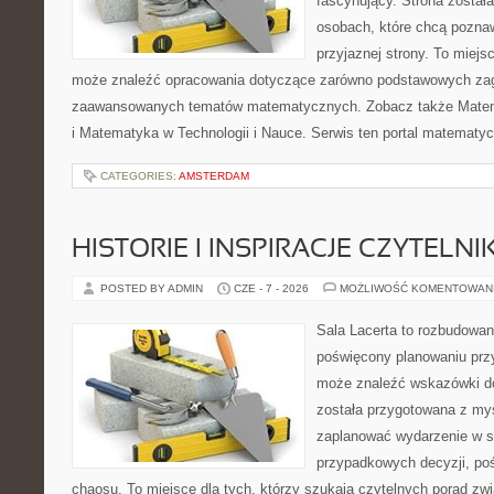
fascynujący. Strona został
osobach, które chcą poznaw
przyjaznej strony. To miejs
może znaleźć opracowania dotyczące zarówno podstawowych zagad
zaawansowanych tematów matematycznych. Zobacz także Mate
i Matematyka w Technologii i Nauce. Serwis ten portal matematy
CATEGORIES:
AMSTERDAM
HISTORIE I INSPIRACJE CZYTELN
POSTED BY ADMIN
CZE - 7 - 2026
MOŻLIWOŚĆ KOMENTOWAN
Sala Lacerta to rozbudowan
poświęcony planowaniu przy
może znaleźć wskazówki do
została przygotowana z myś
zaplanować wydarzenie w s
przypadkowych decyzji, poś
chaosu. To miejsce dla tych, którzy szukają czytelnych porad zw