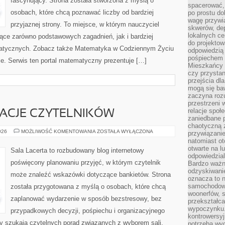
fascynujący. Strona została stworzona z myślą o
spacerować,
osobach, które chcą poznawać liczby od bardziej
po prostu do
wagę przywią
przyjaznej strony. To miejsce, w którym nauczyciel
skwerów, de
lokalnych ce
ce zarówno podstawowych zagadnień, jak i bardziej
do projektow
tycznych. Zobacz także Matematyka w Codziennym Życiu
odpowiedzią
pośpiechem i
e. Serwis ten portal matematyczny prezentuje […]
Mieszkańcy c
czy przystan
przejścia dl
mogą się ba
zaczyna rozu
przestrzeni 
relacje społ
IRACJE CZYTELNIKÓW
zaniedbane 
chaotyczną 
HISTORIE
026
MOŻLIWOŚĆ KOMENTOWANIA
ZOSTAŁA WYŁĄCZONA
przywiązanie
I
natomiast ot
INSPIRACJE
CZYTELNIKÓW
otwarte na l
Sala Lacerta to rozbudowany blog internetowy
odpowiedzial
poświęcony planowaniu przyjęć, w którym czytelnik
Bardzo ważn
odzyskiwanie
może znaleźć wskazówki dotyczące bankietów. Strona
oznacza to n
samochodowe
została przygotowana z myślą o osobach, które chcą
woonerfów, s
zaplanować wydarzenie w sposób bezstresowy, bez
przekształca
wypoczynku.
przypadkowych decyzji, pośpiechu i organizacyjnego
kontrowersyj
zy szukają czytelnych porad związanych z wyborem sali,
potrzeba wyg