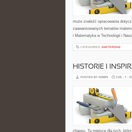
może znaleźć opracowania dotyczą
zaawansowanych tematów matema
i Matematyka w Technologii i Nauc
CATEGORIES:
AMSTERDAM
HISTORIE I INSP
POSTED BY ADMIN
CZE - 7 - 2
chaosu. To miejsce dla tych, któr