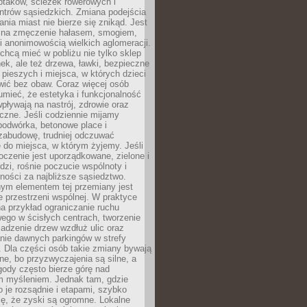
ptaków, ścieżek rowerowych i
ntrów sąsiedzkich. Zmiana podejścia
ania miast nie bierze się znikąd. Jest
 na zmęczenie hałasem, smogiem,
 anonimowością wielkich aglomeracji.
hcą mieć w pobliżu nie tylko sklep
ek, ale też drzewa, ławki, bezpieczne
a pieszych i miejsca, w których dzieci
wić bez obaw. Coraz więcej osób
mieć, że estetyka i funkcjonalność
wpływają na nastrój, zdrowie oraz
eczne. Jeśli codziennie mijamy
podwórka, betonowe place i
zabudowę, trudniej odczuwać
 do miejsca, w którym żyjemy. Jeśli
oczenie jest uporządkowane, zielone i
udzi, rośnie poczucie wspólnoty i
ności za najbliższe sąsiedztwo.
ym elementem tej przemiany jest
 przestrzeni wspólnej. W praktyce
a przykład ograniczanie ruchu
go w ścisłych centrach, tworzenie
adzenie drzew wzdłuż ulic oraz
nie dawnych parkingów w strefy
 Dla części osób takie zmiany bywają
ne, bo przyzwyczajenia są silne, a
ody często bierze górę nad
m myśleniem. Jednak tam, gdzie
je rozsądnie i etapami, szybko
ę, że zyski są ogromne. Lokalne