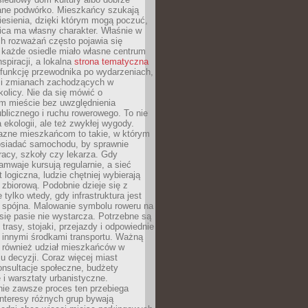
ane podwórko. Mieszkańcy szukają
esienia, dzięki którym mogą poczuć,
nica ma własny charakter. Właśnie w
ch rozważań często pojawia się
 każde osiedle miało własne centrum
inspiracji, a lokalna
strona tematyczna
 funkcję przewodnika po wydarzeniach,
h i zmianach zachodzących w
okolicy. Nie da się mówić o
 mieście bez uwzględnienia
ublicznego i ruchu rowerowego. To nie
a ekologii, ale też zwykłej wygody.
jazne mieszkańcom to takie, w którym
posiadać samochodu, by sprawnie
racy, szkoły czy lekarza. Gdy
ramwaje kursują regularnie, a sieć
 logiczna, ludzie chętniej wybierają
zbiorową. Podobnie dzieje się z
 tylko wtedy, gdy infrastruktura jest
i spójna. Malowanie symbolu roweru na
ię pasie nie wystarcza. Potrzebne są
trasy, stojaki, przejazdy i odpowiednie
 innymi środkami transportu. Ważną
a również udział mieszkańców w
 decyzji. Coraz więcej miast
onsultacje społeczne, budżety
 i warsztaty urbanistyczne.
nie zawsze proces ten przebiega
 interesy różnych grup bywają