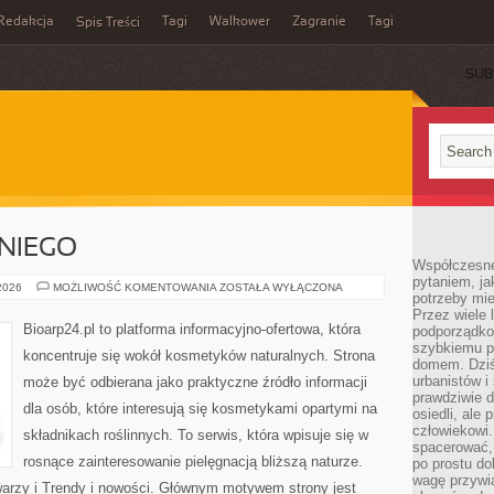
Redakcja
Tagi
Walkower
Zagranie
Tagi
Spis Treści
SUB
NIEGO
Współczesne 
pytaniem, ja
KOSMETYKI
 2026
MOŻLIWOŚĆ KOMENTOWANIA
ZOSTAŁA WYŁĄCZONA
potrzeby mie
DLA
NIEGO
Przez wiele 
Bioarp24.pl to platforma informacyjno-ofertowa, która
podporządko
szybkiemu p
koncentruje się wokół kosmetyków naturalnych. Strona
domem. Dziś
urbanistów 
może być odbierana jako praktyczne źródło informacji
prawdziwie d
dla osób, które interesują się kosmetykami opartymi na
osiedli, ale
człowiekowi
składnikach roślinnych. To serwis, która wpisuje się w
spacerować,
rosnące zainteresowanie pielęgnacją bliższą naturze.
po prostu do
wagę przywią
warzy i Trendy i nowości. Głównym motywem strony jest