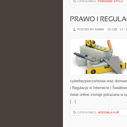
CATEGORIES:
PORADNIK STYLU
PRAWO I REGULA
POSTED BY ADMIN
CZE - 17 -
cyberbezpieczeństwa oraz domowy
i Regulacje w Internecie i Światł
świat online zostaje pokazana w s
[…]
CATEGORIES:
HODOWLA KUR