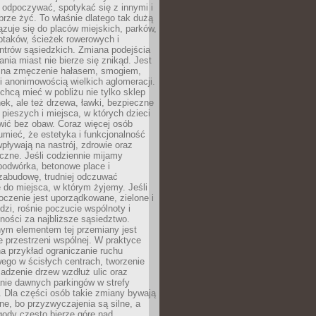
 odpoczywać, spotykać się z innymi i
brze żyć. To właśnie dlatego tak dużą
zuje się do placów miejskich, parków,
ptaków, ścieżek rowerowych i
ntrów sąsiedzkich. Zmiana podejścia
ania miast nie bierze się znikąd. Jest
 na zmęczenie hałasem, smogiem,
 anonimowością wielkich aglomeracji.
hcą mieć w pobliżu nie tylko sklep
ek, ale też drzewa, ławki, bezpieczne
a pieszych i miejsca, w których dzieci
wić bez obaw. Coraz więcej osób
mieć, że estetyka i funkcjonalność
wpływają na nastrój, zdrowie oraz
eczne. Jeśli codziennie mijamy
podwórka, betonowe place i
zabudowę, trudniej odczuwać
 do miejsca, w którym żyjemy. Jeśli
oczenie jest uporządkowane, zielone i
udzi, rośnie poczucie wspólnoty i
ności za najbliższe sąsiedztwo.
ym elementem tej przemiany jest
 przestrzeni wspólnej. W praktyce
a przykład ograniczanie ruchu
go w ścisłych centrach, tworzenie
adzenie drzew wzdłuż ulic oraz
nie dawnych parkingów w strefy
 Dla części osób takie zmiany bywają
ne, bo przyzwyczajenia są silne, a
ody często bierze górę nad