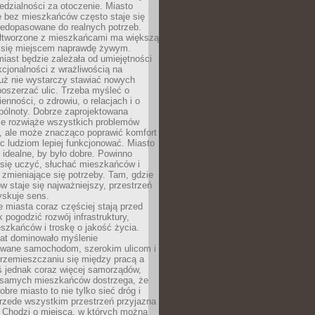
dzialności za otoczenie. Miasto
e bez mieszkańców często staje się
iedopasowane do realnych potrzeb.
łtworzone z mieszkańcami ma większą
 się miejscem naprawdę żywym.
iast będzie zależała od umiejętności
kcjonalności z wrażliwością na
Już nie wystarczy stawiać nowych
oszerzać ulic. Trzeba myśleć o
enności, o zdrowiu, o relacjach i o
pólnoty. Dobrze zaprojektowana
nie rozwiąże wszystkich problemów
, ale może znacząco poprawić komfort
c ludziom lepiej funkcjonować. Miasto
 idealne, by było dobre. Powinno
 się uczyć, słuchać mieszkańców i
zmieniające się potrzeby. Tam, gdzie
w staje się najważniejszy, przestrzeń
yskuje sens.
miasta coraz częściej stają przed
k pogodzić rozwój infrastruktury,
szkańców i troskę o jakość życia.
lat dominowało myślenie
wane samochodom, szerokim ulicom i
rzemieszczaniu się między pracą a
 jednak coraz więcej samorządów,
i samych mieszkańców dostrzega, że
obre miasto to nie tylko sieć dróg i
 przede wszystkim przestrzeń przyjazna
. Chodzi o miejsca, w których można