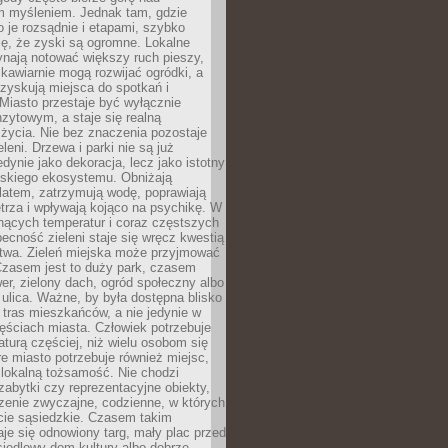
m myśleniem. Jednak tam, gdzie
je rozsądnie i etapami, szybko
ę, że zyski są ogromne. Lokalne
ynają notować większy ruch pieszy,
i kawiarnie mogą rozwijać ogródki, a
zyskują miejsca do spotkań i
Miasto przestaje być wyłącznie
zytowym, a staje się realną
 życia. Nie bez znaczenia pozostaje
eleni. Drzewa i parki nie są już
edynie jako dekoracja, lecz jako istotny
jskiego ekosystemu. Obniżają
latem, zatrzymują wodę, poprawiają
trza i wpływają kojąco na psychikę. W
nących temperatur i coraz częstszych
becność zieleni staje się wręcz kwestią
twa. Zieleń miejska może przyjmować
Czasem jest to duży park, czasem
wer, zielony dach, ogród społeczny albo
ulica. Ważne, by była dostępna blisko
tras mieszkańców, a nie jedynie w
ęściach miasta. Człowiek potrzebuje
aturą częściej, niż wielu osobom się
e miasto potrzebuje również miejsc,
 lokalną tożsamość. Nie chodzi
zabytki czy reprezentacyjne obiekty,
rzenie zwyczajne, codzienne, w których
cie sąsiedzkie. Czasem takim
je się odnowiony targ, mały plac przed
osiedlowy dom kultury albo dobrze