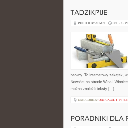
TADZIKPIJE
POSTED BY ADMIN
CZE - 6 - 2
barwny. To internetowy zakątek, w
Nowości na stronie Wina i Winnice
można znaleźć teksty […]
CATEGORIES:
OBLIGACJE I PAPIE
PORADNIKI DLA