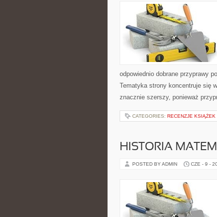
odpowiednio dobrane przyprawy pot
Tematyka strony koncentruje się w
znacznie szerszy, ponieważ przyp
CATEGORIES:
RECENZJE KSIĄŻEK
HISTORIA MATEM
POSTED BY ADMIN
CZE - 9 - 2