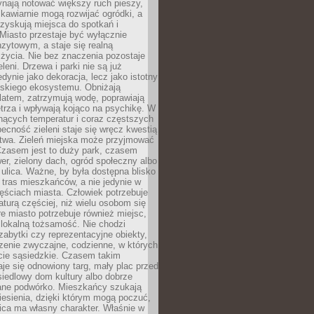
ynają notować większy ruch pieszy,
i kawiarnie mogą rozwijać ogródki, a
zyskują miejsca do spotkań i
Miasto przestaje być wyłącznie
zytowym, a staje się realną
 życia. Nie bez znaczenia pozostaje
eleni. Drzewa i parki nie są już
edynie jako dekoracja, lecz jako istotny
jskiego ekosystemu. Obniżają
latem, zatrzymują wodę, poprawiają
trza i wpływają kojąco na psychikę. W
nących temperatur i coraz częstszych
becność zieleni staje się wręcz kwestią
twa. Zieleń miejska może przyjmować
Czasem jest to duży park, czasem
wer, zielony dach, ogród społeczny albo
ulica. Ważne, by była dostępna blisko
tras mieszkańców, a nie jedynie w
ęściach miasta. Człowiek potrzebuje
aturą częściej, niż wielu osobom się
e miasto potrzebuje również miejsc,
 lokalną tożsamość. Nie chodzi
zabytki czy reprezentacyjne obiekty,
rzenie zwyczajne, codzienne, w których
cie sąsiedzkie. Czasem takim
je się odnowiony targ, mały plac przed
osiedlowy dom kultury albo dobrze
ane podwórko. Mieszkańcy szukają
esienia, dzięki którym mogą poczuć,
nica ma własny charakter. Właśnie w