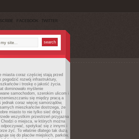
SCRIBE
FACEBOOK
TWITTER
miasta coraz częściej stają przed
k pogodzić rozwój infrastruktury,
szkańców i troskę o jakość życia.
lat dominowało myślenie
wane samochodom, szerokim ulicom i
rzemieszczaniu się między pracą a
 jednak coraz więcej samorządów,
i samych mieszkańców dostrzega, że
obre miasto to nie tylko sieć dróg i
 przede wszystkim przestrzeń przyjazna
. Chodzi o miejsca, w których można
 odpoczywać, spotykać się z innymi i
brze żyć. To właśnie dlatego tak dużą
zuje się do placów miejskich, parków,