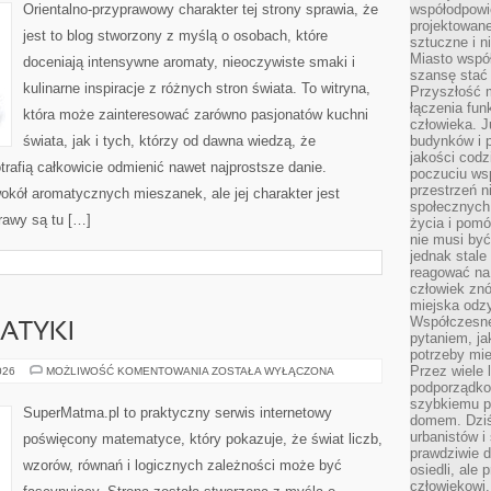
Orientalno-przyprawowy charakter tej strony sprawia, że
współodpowie
projektowan
jest to blog stworzony z myślą o osobach, które
sztuczne i n
Miasto wspó
doceniają intensywne aromaty, nieoczywiste smaki i
szansę stać
kulinarne inspiracje z różnych stron świata. To witryna,
Przyszłość m
łączenia fun
która może zainteresować zarówno pasjonatów kuchni
człowieka. 
świata, jak i tych, którzy od dawna wiedzą, że
budynków i p
jakości codzi
rafią całkowicie odmienić nawet najprostsze danie.
poczuciu ws
przestrzeń 
okół aromatycznych mieszanek, ale jej charakter jest
społecznych
rawy są tu […]
życia i pomó
nie musi być
jednak stale
reagować na 
człowiek znó
miejska odz
Współczesne 
ATYKI
pytaniem, ja
potrzeby mie
Przez wiele 
HISTORIA
026
MOŻLIWOŚĆ KOMENTOWANIA
ZOSTAŁA WYŁĄCZONA
MATEMATYKI
podporządko
szybkiemu p
SuperMatma.pl to praktyczny serwis internetowy
domem. Dziś
urbanistów 
poświęcony matematyce, który pokazuje, że świat liczb,
prawdziwie d
wzorów, równań i logicznych zależności może być
osiedli, ale
człowiekowi