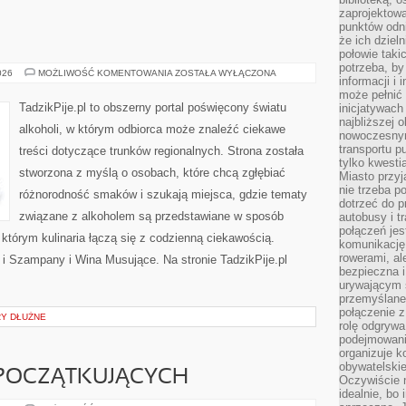
zaprojektow
punktów odni
że ich dziel
połowie taki
potrzeba, by
TADZIKPIJE
026
MOŻLIWOŚĆ KOMENTOWANIA
ZOSTAŁA WYŁĄCZONA
informacji i 
może pełnić
TadzikPije.pl to obszerny portal poświęcony światu
inicjatywac
najbliższej 
alkoholi, w którym odbiorca może znaleźć ciekawe
nowoczesnym
transportu p
treści dotyczące trunków regionalnych. Strona została
tylko kwesti
stworzona z myślą o osobach, które chcą zgłębiać
Miasto przy
nie trzeba 
różnorodność smaków i szukają miejsca, gdzie tematy
dotrzeć do p
związane z alkoholem są przedstawiane w sposób
autobusy i t
połączeń jest
 którym kulinaria łączą się z codzienną ciekawością.
komunikację 
rowerami, ale
 i Szampany i Wina Musujące. Na stronie TadzikPije.pl
bezpieczna 
urywającym s
przemyślane 
połączenie z
RY DŁUŻNE
rolę odgryw
podejmowaniu
organizuje k
obywatelskie
 POCZĄTKUJĄCYCH
Oczywiście 
idealnie, bo