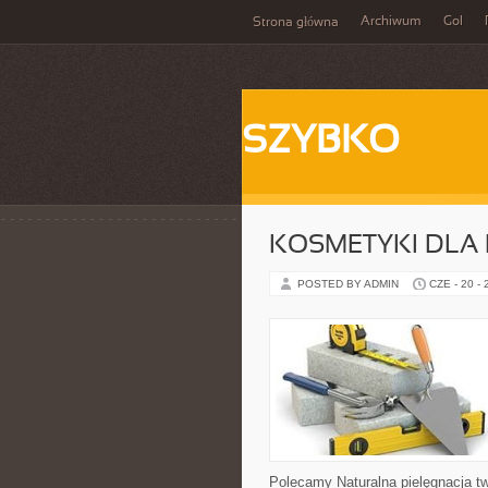
Archiwum
Gol
Strona główna
SZYBKO
KOSMETYKI DLA 
POSTED BY ADMIN
CZE - 20 -
Polecamy Naturalna pielęgnacja t