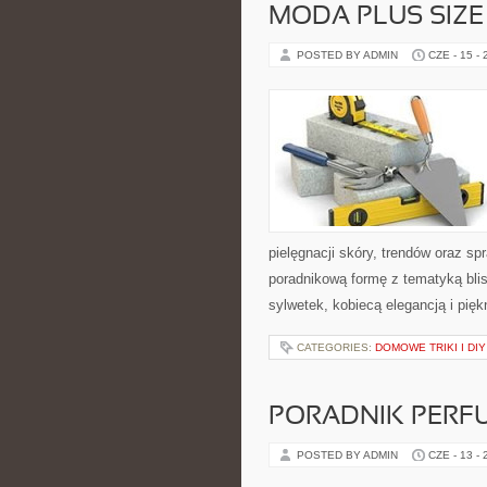
MODA PLUS SIZE
POSTED BY ADMIN
CZE - 15 -
pielęgnacji skóry, trendów oraz 
poradnikową formę z tematyką blis
sylwetek, kobiecą elegancją i pi
CATEGORIES:
DOMOWE TRIKI I DIY
PORADNIK PERF
POSTED BY ADMIN
CZE - 13 -