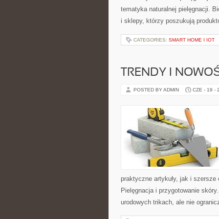
tematyka naturalnej pielęgnacji. 
i sklepy, którzy poszukują produkt
CATEGORIES:
SMART HOME I IOT
TRENDY I NOWOŚ
POSTED BY ADMIN
CZE - 19 -
praktyczne artykuły, jak i szersze
Pielęgnacja i przygotowanie skóry
urodowych trikach, ale nie ogranic