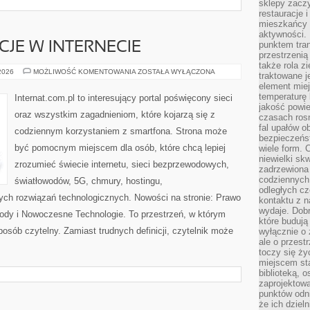
sklepy zacz
restauracje 
mieszkańcy 
aktywności. 
punktem tran
CJE W INTERNECIE
przestrzenią
także rola zi
PRAWO
 2026
MOŻLIWOŚĆ KOMENTOWANIA
ZOSTAŁA WYŁĄCZONA
traktowane j
I
element mie
REGULACJE
W
temperaturę 
Internat.com.pl to interesujący portal poświęcony sieci
INTERNECIE
jakość powie
oraz wszystkim zagadnieniom, które kojarzą się z
czasach ros
fal upałów o
codziennym korzystaniem z smartfona. Strona może
bezpieczeńs
być pomocnym miejscem dla osób, które chcą lepiej
wiele form. 
niewielki sk
zrozumieć świecie internetu, sieci bezprzewodowych,
zadrzewiona 
codziennych 
światłowodów, 5G, chmury, hostingu,
odległych cz
ch rozwiązań technologicznych. Nowości na stronie: Prawo
kontaktu z n
wydaje. Dobr
owody i Nowoczesne Technologie. To przestrzeń, w którym
które budują
posób czytelny. Zamiast trudnych definicji, czytelnik może
wyłącznie o 
ale o przest
toczy się ży
miejscem sta
biblioteką, 
zaprojektow
punktów odni
że ich dziel