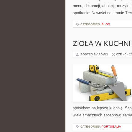
menu, dekoracji, atrakcji, muzyki
spotkania. Nowości na stronie Tren
CATEGORIES:
BLOG
ZIOŁA W KUCHNI
POSTED BY ADMIN
CZE - 6 - 2
sposobem na lepszą kuchnię. Ser
wiele smacznych sposobów, zarówn
CATEGORIES:
PORTUGALIA