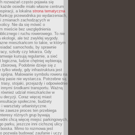
ch rozważań często pojawia się
 każde osiedle miało własne centrum
inspiracji, a lokalna
strona tematyczna
 funkcję przewodnika po wydarzeniach,
h i zmianach zachodzących w
okolicy. Nie da się mówić o
 mieście bez uwzględnienia
ublicznego i ruchu rowerowego. To nie
a ekologii, ale też zwykłej wygody.
jazne mieszkańcom to takie, w którym
posiadać samochodu, by sprawnie
racy, szkoły czy lekarza. Gdy
ramwaje kursują regularnie, a sieć
 logiczna, ludzie chętniej wybierają
zbiorową. Podobnie dzieje się z
 tylko wtedy, gdy infrastruktura jest
i spójna. Malowanie symbolu roweru na
ię pasie nie wystarcza. Potrzebne są
trasy, stojaki, przejazdy i odpowiednie
 innymi środkami transportu. Ważną
a również udział mieszkańców w
 decyzji. Coraz więcej miast
onsultacje społeczne, budżety
 i warsztaty urbanistyczne.
nie zawsze proces ten przebiega
 interesy różnych grup bywają
edni chcą więcej miejsc parkingowych,
go parku, jeszcze inni cichszej ulicy
 boiska. Mimo to rozmowa jest
bo pozwala budować zaufanie i uczy