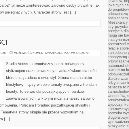
skwerów, de
lokalnych ce
Bioarp24.pl może zainteresować zarówno osoby prywatne, jak
do projektow
ów pielęgnacyjnych. Charakter strony jest […]
odpowiedzią
pośpiechem i
Mieszkańcy c
czy przystan
przejścia dl
mogą się ba
zaczyna rozu
CI
przestrzeni 
relacje społ
zaniedbane 
TRENDY
 2026
MOŻLIWOŚĆ KOMENTOWANIA
ZOSTAŁA WYŁĄCZONA
I
chaotyczną 
NOWOŚCI
przywiązanie
Studio Veriss to tematyczny portal poświęcony
natomiast ot
otwarte na l
stylizacjom oraz sprawdzonym wskazówkom dla osób,
odpowiedzial
które chcą zadbać o swój styl. Strona ma charakter
Bardzo ważn
odzyskiwanie
lifestylowy i łączy w sobie tematy związane z trendami
oznacza to n
beauty. To serwis dla początkujących i bardziej
samochodowe
woonerfów, s
zaawansowanych, w którym można znaleźć zarówno
przekształca
wypoczynku.
 omówienia. Polecam Poradnik początkującej stylistki i
kontrowersyj
. Tematyka strony skupia się przede wszystkim na
potrzeba wyg
długofalowy
za […]
wprowadzono 
okazywało si