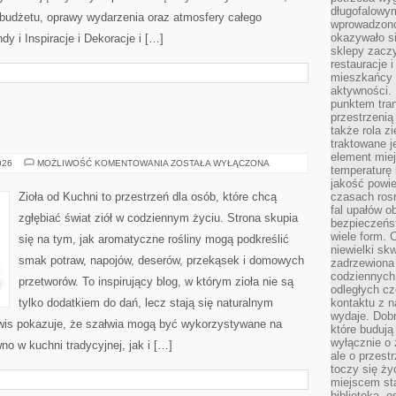
długofalowy
, budżetu, oprawy wydarzenia oraz atmosfery całego
wprowadzono 
okazywało si
dy i Inspiracje i Dekoracje i […]
sklepy zacz
restauracje 
mieszkańcy 
aktywności. 
punktem tran
przestrzenią
także rola zi
traktowane j
element mie
ZIOŁA
026
MOŻLIWOŚĆ KOMENTOWANIA
ZOSTAŁA WYŁĄCZONA
temperaturę 
W
KUCHNI
jakość powie
Zioła od Kuchni to przestrzeń dla osób, które chcą
czasach ros
fal upałów o
zgłębiać świat ziół w codziennym życiu. Strona skupia
bezpieczeńs
wiele form. 
się na tym, jak aromatyczne rośliny mogą podkreślić
niewielki sk
smak potraw, napojów, deserów, przekąsek i domowych
zadrzewiona 
codziennych 
przetworów. To inspirujący blog, w którym zioła nie są
odległych cz
tylko dodatkiem do dań, lecz stają się naturalnym
kontaktu z n
wydaje. Dobr
wis pokazuje, że szałwia mogą być wykorzystywane na
które budują
wyłącznie o 
o w kuchni tradycyjnej, jak i […]
ale o przest
toczy się ży
miejscem sta
biblioteką, 