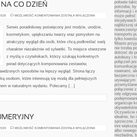
połowie taki
 NA CO DZIEŃ
potrzeba, by
informacji i 
MODA
może pełnić
 2026
MOŻLIWOŚĆ KOMENTOWANIA
ZOSTAŁA WYŁĄCZONA
PLUS
inicjatywac
SIZE
najbliższej 
NA
Serwis poradnikowy poświęcony jest modzie, urodzie,
CO
nowoczesnym
DZIEŃ
transportu p
kosmetykom, upiększaniu twarzy oraz pomysłom na
tylko kwesti
atrakcyjny wygląd dla osób, które chcą podkreślać swój
Miasto przy
nie trzeba 
charakter niezależnie od sylwetki. To miejsce stworzone
dotrzeć do p
z myślą o czytelnikach, którzy szukają konkretnych
autobusy i t
połączeń jest
porad dotyczących komponowania zestawów,
komunikację 
rowerami, ale
sprawdzonych sposobów na lepszy wygląd. Strona łączy
bezpieczna 
ką osobom, które interesują się modą dla pełniejszych
urywającym s
przemyślane 
ęknem w naturalnym wydaniu. Polecamy […]
połączenie z
rolę odgryw
podejmowaniu
organizuje k
obywatelskie
Oczywiście 
UMERYJNY
idealnie, bo
sprzeczne. J
inni większe
PORADNIK
 2026
MOŻLIWOŚĆ KOMENTOWANIA
ZOSTAŁA WYŁĄCZONA
albo nowego
PERFUMERYJNY
niezbędna, 