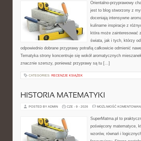
Orientalno-przyprawowy char
jest to blog stworzony z my
doceniają intensywne aroma
kulinarne inspiracje z różny
która może zainteresować 
świata, jak i tych, którzy 
odpowiednio dobrane przyprawy potrafią całkowicie odmienić nawe
Tematyka strony koncentruje się wokół aromatycznych mieszanek, 
znacznie szerszy, ponieważ przyprawy są tu […]
CATEGORIES:
RECENZJE KSIĄŻEK
HISTORIA MATEMATYKI
POSTED BY ADMIN
CZE - 9 - 2026
MOŻLIWOŚĆ KOMENTOWAN
SuperMatma.pl to praktyczn
poświęcony matematyce, któ
wzorów, równań i logicznyc