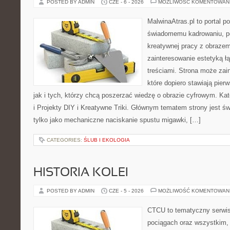
POSTED BY ADMIN
CZE - 6 - 2026
MOŻLIWOŚĆ KOMENTOWAN
MalwinaAtras.pl to portal 
świadomemu kadrowaniu, po
kreatywnej pracy z obrazem.
zainteresowanie estetyką łą
treściami. Strona może za
które dopiero stawiają pier
jak i tych, którzy chcą poszerzać wiedzę o obrazie cyfrowym. Ka
i Projekty DIY i Kreatywne Triki. Głównym tematem strony jest świ
tylko jako mechaniczne naciskanie spustu migawki, […]
CATEGORIES:
ŚLUB I EKOLOGIA
HISTORIA KOLEI
POSTED BY ADMIN
CZE - 5 - 2026
MOŻLIWOŚĆ KOMENTOWAN
CTCU to tematyczny serwis,
pociągach oraz wszystkim, c