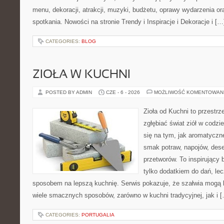
menu, dekoracji, atrakcji, muzyki, budżetu, oprawy wydarzenia o
spotkania. Nowości na stronie Trendy i Inspiracje i Dekoracje i […
CATEGORIES:
BLOG
ZIOŁA W KUCHNI
POSTED BY ADMIN
CZE - 6 - 2026
MOŻLIWOŚĆ KOMENTOWAN
Zioła od Kuchni to przestrz
zgłębiać świat ziół w codzi
się na tym, jak aromatyczn
smak potraw, napojów, des
przetworów. To inspirujący 
tylko dodatkiem do dań, lec
sposobem na lepszą kuchnię. Serwis pokazuje, że szałwia mogą
wiele smacznych sposobów, zarówno w kuchni tradycyjnej, jak i 
CATEGORIES:
PORTUGALIA