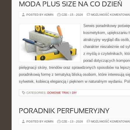
MODA PLUS SIZE NA CO DZIEŃ
POSTED BY ADMIN
CZE - 15 - 2026
MOŻLIWOŚĆ KOMENTOWA
Serwis poradnikowy poświęc
kosmetykom, upiększaniu 
atrakcyjny wygląd dla osób
charakter niezależnie od sy
z myślą o czytelnikach, kt
porad dotyczących kompon
pielęgnacji skóry, trendów oraz sprawdzonych sposobów na lepsz
poradnikową formę z tematyką bliską osobom, które interesują si
sylwetek, kobiecą elegancją i pięknem w naturalnym wydaniu. P
CATEGORIES:
DOMOWE TRIKI I DIY
PORADNIK PERFUMERYJNY
POSTED BY ADMIN
CZE - 13 - 2026
MOŻLIWOŚĆ KOMENTOWA