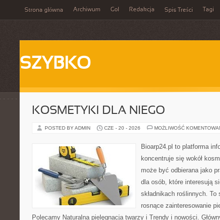
Archiwum
Gol
Redakcja
Tagi
Strona główna
Spis Treści
SZYBKO
KOSMETYKI DLA NIEGO
POSTED BY ADMIN
CZE - 20 - 2026
MOŻLIWOŚĆ KOMENTOWA
Bioarp24.pl to platforma in
koncentruje się wokół kosm
może być odbierana jako pr
dla osób, które interesują 
składnikach roślinnych. To 
rosnące zainteresowanie pie
Polecamy Naturalna pielęgnacja twarzy i Trendy i nowości. Głów