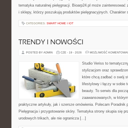
tematyka naturalnej pielęgnacji. Bioarp24.pl może zainteresować
i sklepy, którzy poszukują produktów pielęgnacyjnych. Charakter s
CATEGORIES:
SMART HOME I IOT
TRENDY I NOWOŚCI
POSTED BY ADMIN
CZE - 19 - 2026
MOŻLIWOŚĆ KOMENTOWA
Studio Veriss to tematyczn
stylizacjom oraz sprawdz
które chcą zadbać o swój s
lifestylowy i łączy w sobie
beauty. To serwis dla począ
zaawansowanych, w którym
praktyczne artykuły, jak i szersze omówienia. Polecam Poradnik po
Pielęgnacja i przygotowanie skóry. Tematyka strony skupia się p
urodowych trikach, ale nie ogranicza […]