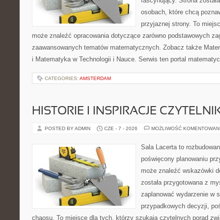
fascynujący. Strona został
osobach, które chcą poznaw
przyjaznej strony. To miejs
może znaleźć opracowania dotyczące zarówno podstawowych zagad
zaawansowanych tematów matematycznych. Zobacz także Mate
i Matematyka w Technologii i Nauce. Serwis ten portal matematy
CATEGORIES:
AMSTERDAM
HISTORIE I INSPIRACJE CZYTELN
POSTED BY ADMIN
CZE - 7 - 2026
MOŻLIWOŚĆ KOMENTOWAN
Sala Lacerta to rozbudowan
poświęcony planowaniu przy
może znaleźć wskazówki do
została przygotowana z myś
zaplanować wydarzenie w s
przypadkowych decyzji, poś
chaosu. To miejsce dla tych, którzy szukają czytelnych porad zw