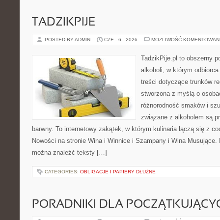
TADZIKPIJE
POSTED BY ADMIN
CZE - 6 - 2026
MOŻLIWOŚĆ KOMENTOWAN
TadzikPije.pl to obszerny p
alkoholi, w którym odbiorc
treści dotyczące trunków re
stworzona z myślą o osobac
różnorodność smaków i szu
związane z alkoholem są p
barwny. To internetowy zakątek, w którym kulinaria łączą się z c
Nowości na stronie Wina i Winnice i Szampany i Wina Musujące. N
można znaleźć teksty […]
CATEGORIES:
OBLIGACJE I PAPIERY DŁUŻNE
PORADNIKI DLA POCZĄTKUJĄCY