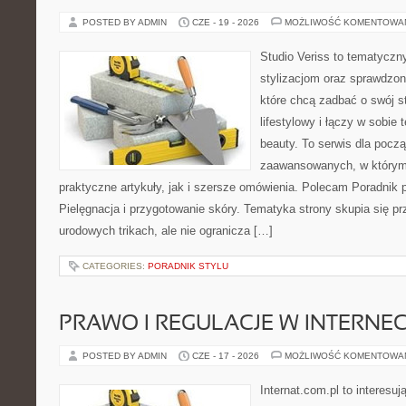
POSTED BY ADMIN
CZE - 19 - 2026
MOŻLIWOŚĆ KOMENTOWA
Studio Veriss to tematyczn
stylizacjom oraz sprawdz
które chcą zadbać o swój s
lifestylowy i łączy w sobie
beauty. To serwis dla począ
zaawansowanych, w którym
praktyczne artykuły, jak i szersze omówienia. Polecam Poradnik po
Pielęgnacja i przygotowanie skóry. Tematyka strony skupia się p
urodowych trikach, ale nie ogranicza […]
CATEGORIES:
PORADNIK STYLU
PRAWO I REGULACJE W INTERNEC
POSTED BY ADMIN
CZE - 17 - 2026
MOŻLIWOŚĆ KOMENTOWA
Internat.com.pl to interesuj