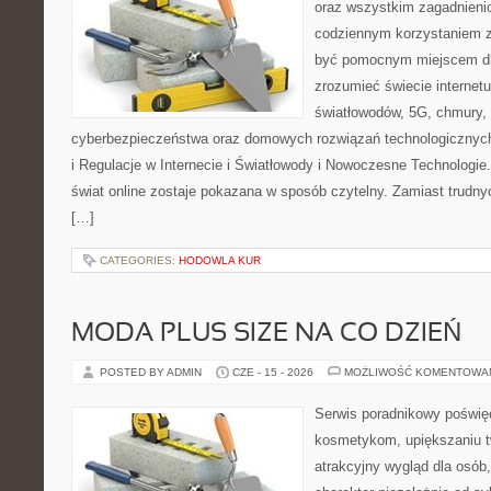
oraz wszystkim zagadnienio
codziennym korzystaniem z
być pomocnym miejscem dla
zrozumieć świecie internet
światłowodów, 5G, chmury, 
cyberbezpieczeństwa oraz domowych rozwiązań technologicznych
i Regulacje w Internecie i Światłowody i Nowoczesne Technologie
świat online zostaje pokazana w sposób czytelny. Zamiast trudnyc
[…]
CATEGORIES:
HODOWLA KUR
MODA PLUS SIZE NA CO DZIEŃ
POSTED BY ADMIN
CZE - 15 - 2026
MOŻLIWOŚĆ KOMENTOWA
Serwis poradnikowy poświęc
kosmetykom, upiększaniu 
atrakcyjny wygląd dla osób