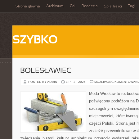
Archiwum
Gol
Redakcja
Tagi
Strona główna
Spis Treści
SZYBKO
BOLESŁAWIEC
POSTED BY ADMIN
LIP - 2 - 2026
MOŻLIWOŚĆ KOMENTOWAN
Moda Wrocław to rozbudowa
poświęcony podróżom na D
szczególnym uwzględnieni
miejscowości, które tworzą
części Polski. Strona jest
znaleźć przewodnikowe ws
zwiedzania, historii, kultury, architektury, przyrody, wydarzeń, re