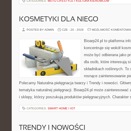
CATEGORIES:
MOTO LIFESTYLE I KULTURA KIEROWCÓW
KOSMETYKI DLA NIEGO
POSTED BY ADMIN
CZE - 20 - 2026
MOŻLIWOŚĆ KOMENTOWA
Bioarp24.pl to platforma in
koncentruje się wokół kosm
może być odbierana jako pr
dla osób, które interesują 
składnikach roślinnych. To 
rosnące zainteresowanie pie
Polecamy Naturalna pielęgnacja twarzy i Trendy i nowości. Głów
tematyka naturalnej pielęgnacji. Bioarp24.pl może zainteresować
i sklepy, którzy poszukują produktów pielęgnacyjnych. Charakter s
CATEGORIES:
SMART HOME I IOT
TRENDY I NOWOŚCI