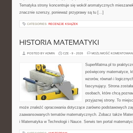
Tematyka strony koncentruje się wokół aromatycznych mieszanek, 
znacznie szerszy, ponieważ przyprawy są tu […]
CATEGORIES:
RECENZJE KSIĄŻEK
HISTORIA MATEMATYKI
POSTED BY ADMIN
CZE - 9 - 2026
MOŻLIWOŚĆ KOMENTOWAN
SuperMatma.pl to praktyczn
poświęcony matematyce, któ
wzorów, równań i logicznyc
fascynujący. Strona został
osobach, które chcą poznaw
przyjaznej strony. To miejs
może znaleźć opracowania dotyczące zarówno podstawowych zagad
zaawansowanych tematów matematycznych. Zobacz także Mate
i Matematyka w Technologii i Nauce. Serwis ten portal matematy