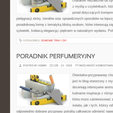
charakter niezależnie od sy
z myślą o czytelnikach, kt
porad dotyczących kompon
pielęgnacji skóry, trendów oraz sprawdzonych sposobów na lepsz
poradnikową formę z tematyką bliską osobom, które interesują si
sylwetek, kobiecą elegancją i pięknem w naturalnym wydaniu. P
CATEGORIES:
DOMOWE TRIKI I DIY
PORADNIK PERFUMERYJNY
POSTED BY ADMIN
CZE - 13 - 2026
MOŻLIWOŚĆ KOMENTOWA
Orientalno-przyprawowy char
jest to blog stworzony z my
doceniają intensywne aroma
kulinarne inspiracje z różny
która może zainteresować 
świata, jak i tych, którzy 
odpowiednio dobrane przyprawy potrafią całkowicie odmienić nawe