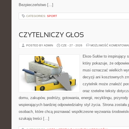
Bezpieczeństwo […]
CATEGORIES:
SPORT
CZYTELNICZY GŁOS
POSTED BY ADMIN
CZE - 27 - 2026
MOŻLIWOŚĆ KOMENTOWA
Ekos-Sułów to inspirujący s
który pokazuje, że odpowie
musi oznaczać wielkich wy
decyzji ani kosztownych zm
czytelnik może znaleźć por
oraz rzetelne teksty dotyc
domu, zakupów, podróży, gotowania, energii, recyklingu, przyrod
wspierających bardziej odpowiedzialny styl życia. Strona została
osobach, które chcą poznawać współczesne wyzwania środowisko
szukają treści […]