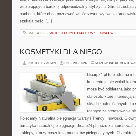
wspierających bardziej odpowiedzialny styl życia. Strona została
osobach, które chcą poznawać współczesne wyzwania środowisko
szukają treści […]
CATEGORIES:
MOTO LIFESTYLE I KULTURA KIEROWCÓW
KOSMETYKI DLA NIEGO
POSTED BY ADMIN
CZE - 20 - 2026
MOŻLIWOŚĆ KOMENTOWA
Bioarp24.pl to platforma in
koncentruje się wokół kosm
może być odbierana jako pr
dla osób, które interesują 
składnikach roślinnych. To 
rosnące zainteresowanie pie
Polecamy Naturalna pielęgnacja twarzy i Trendy i nowości. Głów
tematyka naturalnej pielęgnacji. Bioarp24.pl może zainteresować
i sklepy, którzy poszukują produktów pielęgnacyjnych. Charakter s