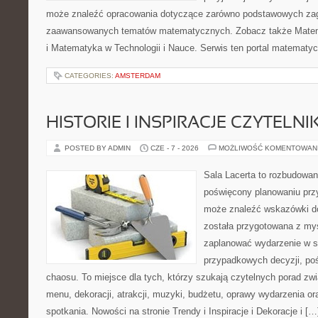
może znaleźć opracowania dotyczące zarówno podstawowych zagad
zaawansowanych tematów matematycznych. Zobacz także Mate
i Matematyka w Technologii i Nauce. Serwis ten portal matematy
CATEGORIES:
AMSTERDAM
HISTORIE I INSPIRACJE CZYTELN
POSTED BY ADMIN
CZE - 7 - 2026
MOŻLIWOŚĆ KOMENTOWAN
Sala Lacerta to rozbudowan
poświęcony planowaniu przy
może znaleźć wskazówki do
została przygotowana z myś
zaplanować wydarzenie w s
przypadkowych decyzji, poś
chaosu. To miejsce dla tych, którzy szukają czytelnych porad zw
menu, dekoracji, atrakcji, muzyki, budżetu, oprawy wydarzenia o
spotkania. Nowości na stronie Trendy i Inspiracje i Dekoracje i […