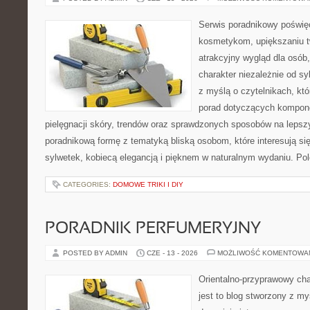
Serwis poradnikowy poświęc
kosmetykom, upiększaniu 
atrakcyjny wygląd dla osób
charakter niezależnie od sy
z myślą o czytelnikach, kt
porad dotyczących kompon
pielęgnacji skóry, trendów oraz sprawdzonych sposobów na lepsz
poradnikową formę z tematyką bliską osobom, które interesują si
sylwetek, kobiecą elegancją i pięknem w naturalnym wydaniu. P
CATEGORIES:
DOMOWE TRIKI I DIY
PORADNIK PERFUMERYJNY
POSTED BY ADMIN
CZE - 13 - 2026
MOŻLIWOŚĆ KOMENTOWA
Orientalno-przyprawowy char
jest to blog stworzony z my