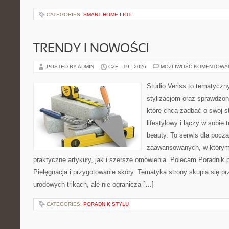
CATEGORIES:
SMART HOME I IOT
TRENDY I NOWOŚCI
POSTED BY ADMIN
CZE - 19 - 2026
MOŻLIWOŚĆ KOMENTOWA
Studio Veriss to tematyczn
stylizacjom oraz sprawdz
które chcą zadbać o swój s
lifestylowy i łączy w sobie
beauty. To serwis dla począ
zaawansowanych, w którym
praktyczne artykuły, jak i szersze omówienia. Polecam Poradnik po
Pielęgnacja i przygotowanie skóry. Tematyka strony skupia się p
urodowych trikach, ale nie ogranicza […]
CATEGORIES:
PORADNIK STYLU