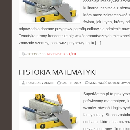
doceniają intensywne aroma
kulinarne inspiracje z różny
która może zainteresować 
świata, jak i tych, którzy 
odpowiednio dobrane przyprawy potrafią całkowicie odmienić nawe
Tematyka strony koncentruje się wokół aromatycznych mieszanek, 
znacznie szerszy, ponieważ przyprawy są tu […]
CATEGORIES:
RECENZJE KSIĄŻEK
HISTORIA MATEMATYKI
POSTED BY ADMIN
CZE - 9 - 2026
MOŻLIWOŚĆ KOMENTOWAN
SuperMatma.pl to praktyczn
poświęcony matematyce, któ
wzorów, równań i logicznyc
fascynujący. Strona został
osobach, które chcą poznaw
przyjaznej strony. To miejs