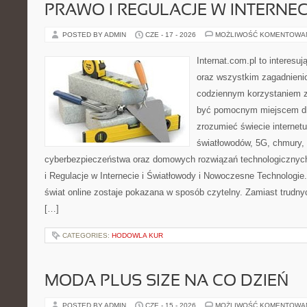
PRAWO I REGULACJE W INTERNEC
POSTED BY ADMIN
CZE - 17 - 2026
MOŻLIWOŚĆ KOMENTOWA
Internat.com.pl to interesuj
oraz wszystkim zagadnienio
codziennym korzystaniem z
być pomocnym miejscem dla
zrozumieć świecie internet
światłowodów, 5G, chmury, 
cyberbezpieczeństwa oraz domowych rozwiązań technologicznych
i Regulacje w Internecie i Światłowody i Nowoczesne Technologie
świat online zostaje pokazana w sposób czytelny. Zamiast trudnyc
[…]
CATEGORIES:
HODOWLA KUR
MODA PLUS SIZE NA CO DZIEŃ
POSTED BY ADMIN
CZE - 15 - 2026
MOŻLIWOŚĆ KOMENTOWA