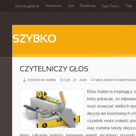
Archiwum
Gol
Redakcja
Tagi
Strona główna
Spis Treści
SZYBKO
CZYTELNICZY GŁOS
POSTED BY ADMIN
CZE - 27 - 2026
MOŻLIWOŚĆ KOMENTOWA
Ekos-Sułów to inspirujący s
który pokazuje, że odpowie
musi oznaczać wielkich wy
decyzji ani kosztownych zm
czytelnik może znaleźć por
oraz rzetelne teksty dotyc
domu, zakupów, podróży, gotowania, energii, recyklingu, przyrod