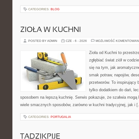
CATEGORIES:
BLOG
ZIOŁA W KUCHNI
POSTED BY ADMIN
CZE - 6 - 2026
MOŻLIWOŚĆ KOMENTOWAN
Zioła od Kuchni to przestrz
zgłębiać świat ziół w codzi
się na tym, jak aromatyczn
smak potraw, napojów, des
przetworów. To inspirujący 
tylko dodatkiem do dań, lec
sposobem na lepszą kuchnię. Serwis pokazuje, że szałwia mogą
wiele smacznych sposobów, zarówno w kuchni tradycyjnej, jak i 
CATEGORIES:
PORTUGALIA
TADZIKPIJE