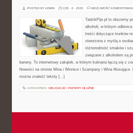
POSTED BY ADMIN
CZE - 6 - 2026
MOŻLIWOŚĆ KOMENTOWAN
TadzikPije.pl to obszerny p
alkoholi, w którym odbiorc
treści dotyczące trunków re
stworzona z myślą o osobac
różnorodność smaków i szu
związane z alkoholem są p
barwny. To internetowy zakątek, w którym kulinaria łączą się z c
Nowości na stronie Wina i Winnice i Szampany i Wina Musujące. N
można znaleźć teksty […]
CATEGORIES:
OBLIGACJE I PAPIERY DŁUŻNE