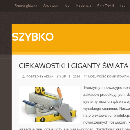
Archiwum
Gol
Redakcja
Tagi
Strona główna
Spis Treści
SZYBKO
CIEKAWOSTKI I GIGANTY ŚWIATA
POSTED BY ADMIN
LIP - 1 - 2026
MOŻLIWOŚĆ KOMENTOWAN
Tworzymy innowacyjne rozw
zakładów produkcyjnych, do
systemy oraz urządzenia w
wysokiego ciśnienia. Nasza 
na projektowaniu, produkcji
nowoczesnych rozwiązań, k
wszędzie tam, gdzie liczy się niezawodność, dokładność oraz 