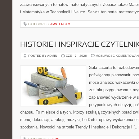
zaawansowanych tematów matematycznych. Zobacz także Mate
i Matematyka w Technologii i Nauce. Serwis ten portal matematy
CATEGORIES:
AMSTERDAM
HISTORIE I INSPIRACJE CZYTELN
POSTED BY ADMIN
CZE - 7 - 2026
MOŻLIWOŚĆ KOMENTOWAN
Sala Lacerta to rozbudowan
poświęcony planowaniu przy
może znaleźć wskazówki do
została przygotowana z myś
zaplanować wydarzenie w s
przypadkowych decyzji, poś
chaosu. To miejsce dla tych, którzy szukają czytelnych porad zw
menu, dekoracji, atrakcji, muzyki, budżetu, oprawy wydarzenia o
spotkania. Nowości na stronie Trendy i Inspiracje i Dekoracje i […