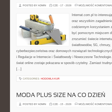
POSTED BY ADMIN
CZE - 17 - 2026
MOŻLIWOŚĆ KOMENTOWA
Internat.com.pl to interesuj
oraz wszystkim zagadnienio
codziennym korzystaniem z
być pomocnym miejscem dla
zrozumieć świecie internet
światłowodów, 5G, chmury, 
cyberbezpieczeństwa oraz domowych rozwiązań technologicznych
i Regulacje w Internecie i Światłowody i Nowoczesne Technologie
świat online zostaje pokazana w sposób czytelny. Zamiast trudnyc
[…]
CATEGORIES:
HODOWLA KUR
MODA PLUS SIZE NA CO DZIEŃ
POSTED BY ADMIN
CZE - 15 - 2026
MOŻLIWOŚĆ KOMENTOWA