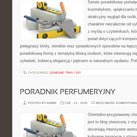
Serwis poradnikowy poświęc
kosmetykom, upiększaniu 
atrakcyjny wygląd dla osób
charakter niezależnie od sy
z myślą o czytelnikach, kt
porad dotyczących kompon
pielęgnacji skóry, trendów oraz sprawdzonych sposobów na lepsz
poradnikową formę z tematyką bliską osobom, które interesują si
sylwetek, kobiecą elegancją i pięknem w naturalnym wydaniu. P
CATEGORIES:
DOMOWE TRIKI I DIY
PORADNIK PERFUMERYJNY
POSTED BY ADMIN
CZE - 13 - 2026
MOŻLIWOŚĆ KOMENTOWA
Orientalno-przyprawowy char
jest to blog stworzony z my
doceniają intensywne aroma
kulinarne inspiracje z różny