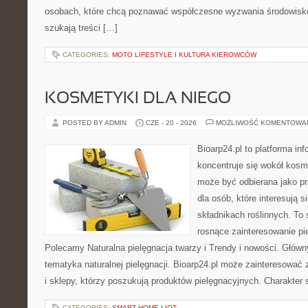
osobach, które chcą poznawać współczesne wyzwania środowisko
szukają treści […]
CATEGORIES:
MOTO LIFESTYLE I KULTURA KIEROWCÓW
KOSMETYKI DLA NIEGO
POSTED BY ADMIN
CZE - 20 - 2026
MOŻLIWOŚĆ KOMENTOWA
Bioarp24.pl to platforma in
koncentruje się wokół kosm
może być odbierana jako pr
dla osób, które interesują 
składnikach roślinnych. To 
rosnące zainteresowanie pie
Polecamy Naturalna pielęgnacja twarzy i Trendy i nowości. Głów
tematyka naturalnej pielęgnacji. Bioarp24.pl może zainteresować
i sklepy, którzy poszukują produktów pielęgnacyjnych. Charakter s
CATEGORIES:
SMART HOME I IOT