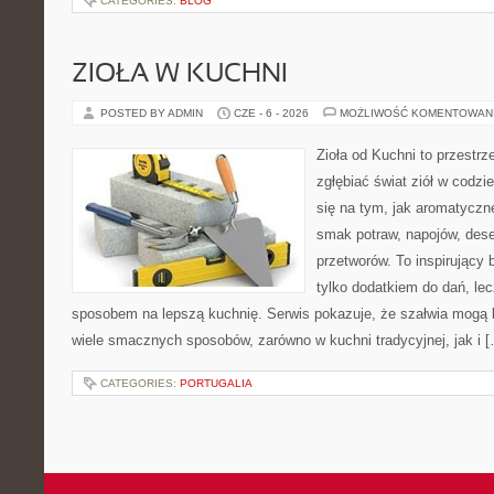
CATEGORIES:
BLOG
ZIOŁA W KUCHNI
POSTED BY ADMIN
CZE - 6 - 2026
MOŻLIWOŚĆ KOMENTOWAN
Zioła od Kuchni to przestrz
zgłębiać świat ziół w codzi
się na tym, jak aromatyczn
smak potraw, napojów, des
przetworów. To inspirujący 
tylko dodatkiem do dań, lec
sposobem na lepszą kuchnię. Serwis pokazuje, że szałwia mogą
wiele smacznych sposobów, zarówno w kuchni tradycyjnej, jak i 
CATEGORIES:
PORTUGALIA