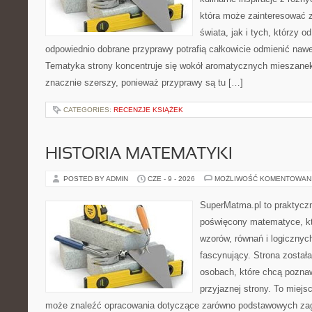
która może zainteresować 
świata, jak i tych, którzy 
odpowiednio dobrane przyprawy potrafią całkowicie odmienić nawe
Tematyka strony koncentruje się wokół aromatycznych mieszanek, 
znacznie szerszy, ponieważ przyprawy są tu […]
CATEGORIES:
RECENZJE KSIĄŻEK
HISTORIA MATEMATYKI
POSTED BY ADMIN
CZE - 9 - 2026
MOŻLIWOŚĆ KOMENTOWAN
SuperMatma.pl to praktyczn
poświęcony matematyce, któ
wzorów, równań i logicznyc
fascynujący. Strona został
osobach, które chcą poznaw
przyjaznej strony. To miejs
może znaleźć opracowania dotyczące zarówno podstawowych zagad