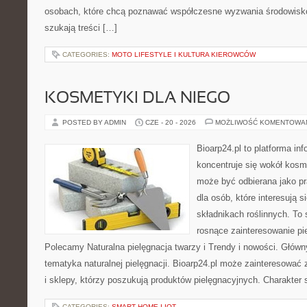
osobach, które chcą poznawać współczesne wyzwania środowisko
szukają treści […]
CATEGORIES:
MOTO LIFESTYLE I KULTURA KIEROWCÓW
KOSMETYKI DLA NIEGO
POSTED BY ADMIN
CZE - 20 - 2026
MOŻLIWOŚĆ KOMENTOWA
Bioarp24.pl to platforma in
koncentruje się wokół kosm
może być odbierana jako pr
dla osób, które interesują 
składnikach roślinnych. To 
rosnące zainteresowanie pie
Polecamy Naturalna pielęgnacja twarzy i Trendy i nowości. Głów
tematyka naturalnej pielęgnacji. Bioarp24.pl może zainteresować
i sklepy, którzy poszukują produktów pielęgnacyjnych. Charakter s
CATEGORIES:
SMART HOME I IOT