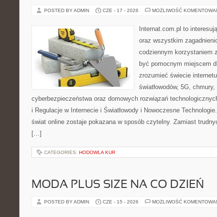
POSTED BY ADMIN
CZE - 17 - 2026
MOŻLIWOŚĆ KOMENTOWA
Internat.com.pl to interesuj
oraz wszystkim zagadnienio
codziennym korzystaniem z
być pomocnym miejscem dla
zrozumieć świecie internet
światłowodów, 5G, chmury, 
cyberbezpieczeństwa oraz domowych rozwiązań technologicznych
i Regulacje w Internecie i Światłowody i Nowoczesne Technologie
świat online zostaje pokazana w sposób czytelny. Zamiast trudnyc
[…]
CATEGORIES:
HODOWLA KUR
MODA PLUS SIZE NA CO DZIEŃ
POSTED BY ADMIN
CZE - 15 - 2026
MOŻLIWOŚĆ KOMENTOWA