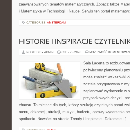
zaawansowanych tematów matematycznych. Zobacz także Mate
i Matematyka w Technologii i Nauce. Serwis ten portal matematy
CATEGORIES:
AMSTERDAM
HISTORIE I INSPIRACJE CZYTELN
POSTED BY ADMIN
CZE - 7 - 2026
MOŻLIWOŚĆ KOMENTOWAN
Sala Lacerta to rozbudowan
poświęcony planowaniu przy
może znaleźć wskazówki do
została przygotowana z myś
zaplanować wydarzenie w s
przypadkowych decyzji, poś
chaosu. To miejsce dla tych, którzy szukają czytelnych porad zw
menu, dekoracji, atrakcji, muzyki, budżetu, oprawy wydarzenia o
spotkania. Nowości na stronie Trendy i Inspiracje i Dekoracje i […