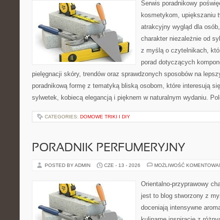
Serwis poradnikowy poświęc
kosmetykom, upiększaniu 
atrakcyjny wygląd dla osób
charakter niezależnie od sy
z myślą o czytelnikach, kt
porad dotyczących kompon
pielęgnacji skóry, trendów oraz sprawdzonych sposobów na lepsz
poradnikową formę z tematyką bliską osobom, które interesują si
sylwetek, kobiecą elegancją i pięknem w naturalnym wydaniu. P
CATEGORIES:
DOMOWE TRIKI I DIY
PORADNIK PERFUMERYJNY
POSTED BY ADMIN
CZE - 13 - 2026
MOŻLIWOŚĆ KOMENTOWA
Orientalno-przyprawowy char
jest to blog stworzony z my
doceniają intensywne aroma
kulinarne inspiracje z różny