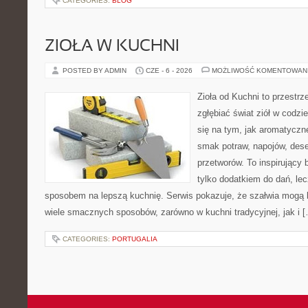
CATEGORIES:
BLOG
ZIOŁA W KUCHNI
POSTED BY ADMIN
CZE - 6 - 2026
MOŻLIWOŚĆ KOMENTOWAN
Zioła od Kuchni to przestrz
zgłębiać świat ziół w codzi
się na tym, jak aromatyczn
smak potraw, napojów, des
przetworów. To inspirujący 
tylko dodatkiem do dań, lec
sposobem na lepszą kuchnię. Serwis pokazuje, że szałwia mogą
wiele smacznych sposobów, zarówno w kuchni tradycyjnej, jak i 
CATEGORIES:
PORTUGALIA