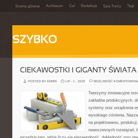
Archiwum
Gol
Redakcja
Tagi
Strona główna
Spis Treści
SZYBKO
CIEKAWOSTKI I GIGANTY ŚWIATA
POSTED BY ADMIN
LIP - 1 - 2026
MOŻLIWOŚĆ KOMENTOWAN
Tworzymy innowacyjne rozw
zakładów produkcyjnych, do
systemy oraz urządzenia w
wysokiego ciśnienia. Nasza 
na projektowaniu, produkcji
nowoczesnych rozwiązań, k
wszędzie tam, gdzie liczy się niezawodność, dokładność oraz 