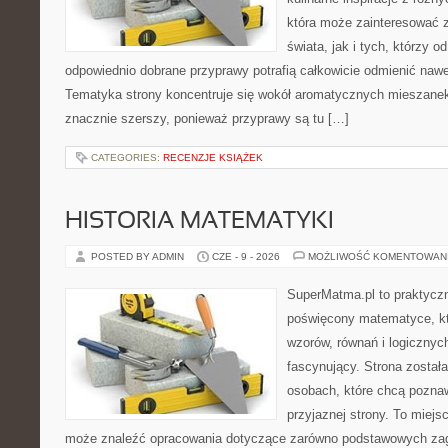
która może zainteresować 
świata, jak i tych, którzy 
odpowiednio dobrane przyprawy potrafią całkowicie odmienić nawe
Tematyka strony koncentruje się wokół aromatycznych mieszanek, 
znacznie szerszy, ponieważ przyprawy są tu […]
CATEGORIES:
RECENZJE KSIĄŻEK
HISTORIA MATEMATYKI
POSTED BY ADMIN
CZE - 9 - 2026
MOŻLIWOŚĆ KOMENTOWAN
SuperMatma.pl to praktyczn
poświęcony matematyce, któ
wzorów, równań i logicznyc
fascynujący. Strona został
osobach, które chcą poznaw
przyjaznej strony. To miejs
może znaleźć opracowania dotyczące zarówno podstawowych zagad