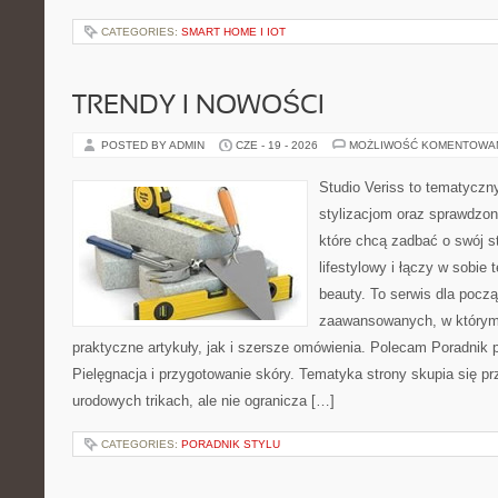
CATEGORIES:
SMART HOME I IOT
TRENDY I NOWOŚCI
POSTED BY ADMIN
CZE - 19 - 2026
MOŻLIWOŚĆ KOMENTOWA
Studio Veriss to tematyczn
stylizacjom oraz sprawdz
które chcą zadbać o swój s
lifestylowy i łączy w sobie
beauty. To serwis dla począ
zaawansowanych, w którym
praktyczne artykuły, jak i szersze omówienia. Polecam Poradnik po
Pielęgnacja i przygotowanie skóry. Tematyka strony skupia się p
urodowych trikach, ale nie ogranicza […]
CATEGORIES:
PORADNIK STYLU