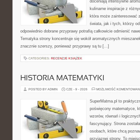
doceniają intensywne aroma
kulinarne inspiracje z różny
która może zainteresować 
świata, jak i tych, którzy 
odpowiednio dobrane przyprawy potrafią całkowicie odmienić nawe
Tematyka strony koncentruje się wokół aromatycznych mieszanek, 
znacznie szerszy, ponieważ przyprawy są tu […]
CATEGORIES:
RECENZJE KSIĄŻEK
HISTORIA MATEMATYKI
POSTED BY ADMIN
CZE - 9 - 2026
MOŻLIWOŚĆ KOMENTOWAN
SuperMatma.pl to praktyczn
poświęcony matematyce, któ
wzorów, równań i logicznyc
fascynujący. Strona został
osobach, które chcą poznaw
przyjaznej strony. To miejs