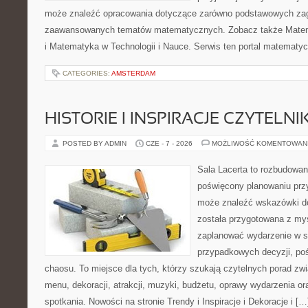
może znaleźć opracowania dotyczące zarówno podstawowych zagad
zaawansowanych tematów matematycznych. Zobacz także Mate
i Matematyka w Technologii i Nauce. Serwis ten portal matematy
CATEGORIES:
AMSTERDAM
HISTORIE I INSPIRACJE CZYTELN
POSTED BY ADMIN
CZE - 7 - 2026
MOŻLIWOŚĆ KOMENTOWAN
Sala Lacerta to rozbudowan
poświęcony planowaniu przy
może znaleźć wskazówki do
została przygotowana z myś
zaplanować wydarzenie w s
przypadkowych decyzji, poś
chaosu. To miejsce dla tych, którzy szukają czytelnych porad zw
menu, dekoracji, atrakcji, muzyki, budżetu, oprawy wydarzenia o
spotkania. Nowości na stronie Trendy i Inspiracje i Dekoracje i […