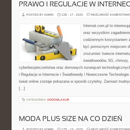
PRAWO I REGULACJE W INTERNEC
POSTED BY ADMIN
CZE - 17 - 2026
MOŻLIWOŚĆ KOMENTOWA
Internat.com.pl to interesuj
oraz wszystkim zagadnienio
codziennym korzystaniem z
być pomocnym miejscem dla
zrozumieć świecie internet
światłowodów, 5G, chmury, 
cyberbezpieczeństwa oraz domowych rozwiązań technologicznych
i Regulacje w Internecie i Światłowody i Nowoczesne Technologie
świat online zostaje pokazana w sposób czytelny. Zamiast trudnyc
[…]
CATEGORIES:
HODOWLA KUR
MODA PLUS SIZE NA CO DZIEŃ
POSTED BY ADMIN
CZE - 15 - 2026
MOŻLIWOŚĆ KOMENTOWA