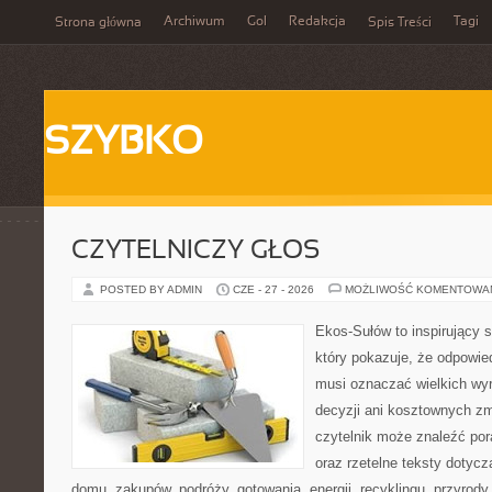
Archiwum
Gol
Redakcja
Tagi
Strona główna
Spis Treści
SZYBKO
CZYTELNICZY GŁOS
POSTED BY ADMIN
CZE - 27 - 2026
MOŻLIWOŚĆ KOMENTOWA
Ekos-Sułów to inspirujący s
który pokazuje, że odpowie
musi oznaczać wielkich wy
decyzji ani kosztownych zm
czytelnik może znaleźć por
oraz rzetelne teksty dotyc
domu, zakupów, podróży, gotowania, energii, recyklingu, przyrod