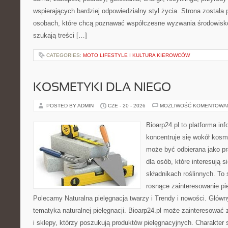
wspierających bardziej odpowiedzialny styl życia. Strona została
osobach, które chcą poznawać współczesne wyzwania środowisko
szukają treści […]
CATEGORIES:
MOTO LIFESTYLE I KULTURA KIEROWCÓW
KOSMETYKI DLA NIEGO
POSTED BY ADMIN
CZE - 20 - 2026
MOŻLIWOŚĆ KOMENTOWA
Bioarp24.pl to platforma in
koncentruje się wokół kosm
może być odbierana jako pr
dla osób, które interesują 
składnikach roślinnych. To 
rosnące zainteresowanie pie
Polecamy Naturalna pielęgnacja twarzy i Trendy i nowości. Głów
tematyka naturalnej pielęgnacji. Bioarp24.pl może zainteresować
i sklepy, którzy poszukują produktów pielęgnacyjnych. Charakter s