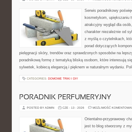
Serwis poradnikowy poświęc
kosmetykom, upiększaniu 
atrakcyjny wygląd dla osób
charakter niezależnie od sy
z myślą o czytelnikach, kt
porad dotyczących kompon
pielęgnacji skóry, trendów oraz sprawdzonych sposobów na lepsz
poradnikową formę z tematyką bliską osobom, które interesują si
sylwetek, kobiecą elegancją i pięknem w naturalnym wydaniu. P
CATEGORIES:
DOMOWE TRIKI I DIY
PORADNIK PERFUMERYJNY
POSTED BY ADMIN
CZE - 13 - 2026
MOŻLIWOŚĆ KOMENTOWA
Orientalno-przyprawowy char
jest to blog stworzony z my