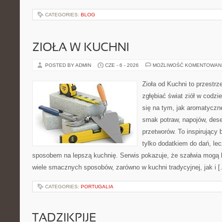
CATEGORIES:
BLOG
ZIOŁA W KUCHNI
POSTED BY ADMIN
CZE - 6 - 2026
MOŻLIWOŚĆ KOMENTOWAN
Zioła od Kuchni to przestrz
zgłębiać świat ziół w codzi
się na tym, jak aromatyczn
smak potraw, napojów, des
przetworów. To inspirujący 
tylko dodatkiem do dań, lec
sposobem na lepszą kuchnię. Serwis pokazuje, że szałwia mogą
wiele smacznych sposobów, zarówno w kuchni tradycyjnej, jak i 
CATEGORIES:
PORTUGALIA
TADZIKPIJE