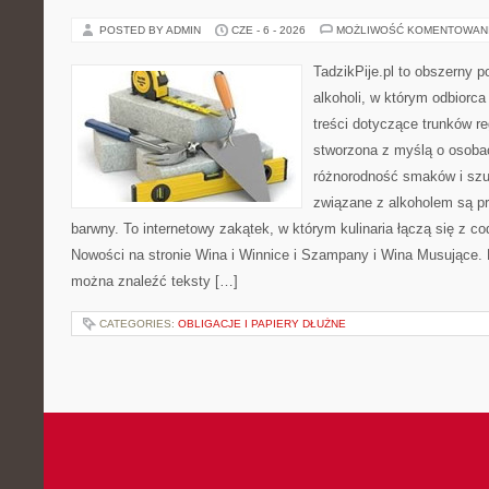
POSTED BY ADMIN
CZE - 6 - 2026
MOŻLIWOŚĆ KOMENTOWAN
TadzikPije.pl to obszerny p
alkoholi, w którym odbiorc
treści dotyczące trunków re
stworzona z myślą o osobac
różnorodność smaków i szu
związane z alkoholem są p
barwny. To internetowy zakątek, w którym kulinaria łączą się z c
Nowości na stronie Wina i Winnice i Szampany i Wina Musujące. N
można znaleźć teksty […]
CATEGORIES:
OBLIGACJE I PAPIERY DŁUŻNE