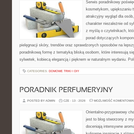
Serwis poradnikowy poświęc
kosmetykom, upiększaniu 
atrakcyjny wygląd dla osób
charakter niezależnie od sy
z myślą o czytelnikach, kt
porad dotyczących kompon
pielęgnacji skóry, trendów oraz sprawdzonych sposobów na lepsz
poradnikową formę z tematyką bliską osobom, które interesują si
sylwetek, kobiecą elegancją i pięknem w naturalnym wydaniu. P
CATEGORIES:
DOMOWE TRIKI I DIY
PORADNIK PERFUMERYJNY
POSTED BY ADMIN
CZE - 13 - 2026
MOŻLIWOŚĆ KOMENTOWA
Orientalno-przyprawowy char
jest to blog stworzony z my
doceniają intensywne aroma
kulinarne inspiracje z różny