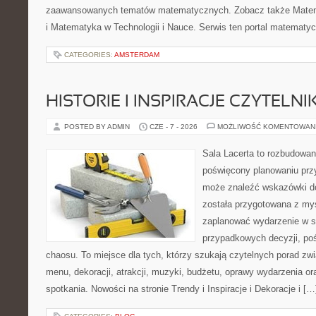
zaawansowanych tematów matematycznych. Zobacz także Mate
i Matematyka w Technologii i Nauce. Serwis ten portal matematy
CATEGORIES:
AMSTERDAM
HISTORIE I INSPIRACJE CZYTELN
POSTED BY ADMIN
CZE - 7 - 2026
MOŻLIWOŚĆ KOMENTOWAN
Sala Lacerta to rozbudowan
poświęcony planowaniu przy
może znaleźć wskazówki do
została przygotowana z myś
zaplanować wydarzenie w s
przypadkowych decyzji, poś
chaosu. To miejsce dla tych, którzy szukają czytelnych porad zw
menu, dekoracji, atrakcji, muzyki, budżetu, oprawy wydarzenia o
spotkania. Nowości na stronie Trendy i Inspiracje i Dekoracje i […