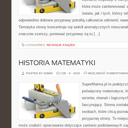
która może zainteresować 
świata, jak i tych, którzy 
odpowiednio dobrane przyprawy potrafią całkowicie odmienić nawe
Tematyka strony koncentruje się wokół aromatycznych mieszanek, 
znacznie szerszy, ponieważ przyprawy są tu […]
CATEGORIES:
RECENZJE KSIĄŻEK
HISTORIA MATEMATYKI
POSTED BY ADMIN
CZE - 9 - 2026
MOŻLIWOŚĆ KOMENTOWAN
SuperMatma.pl to praktyczn
poświęcony matematyce, któ
wzorów, równań i logicznyc
fascynujący. Strona został
osobach, które chcą poznaw
przyjaznej strony. To miejs
może znaleźć opracowania dotyczące zarówno podstawowych zagad