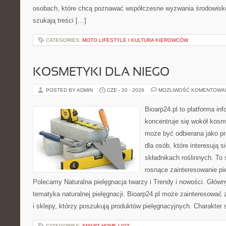
osobach, które chcą poznawać współczesne wyzwania środowisko
szukają treści […]
CATEGORIES:
MOTO LIFESTYLE I KULTURA KIEROWCÓW
KOSMETYKI DLA NIEGO
POSTED BY ADMIN
CZE - 20 - 2026
MOŻLIWOŚĆ KOMENTOWA
Bioarp24.pl to platforma in
koncentruje się wokół kosm
może być odbierana jako pr
dla osób, które interesują 
składnikach roślinnych. To 
rosnące zainteresowanie pie
Polecamy Naturalna pielęgnacja twarzy i Trendy i nowości. Głów
tematyka naturalnej pielęgnacji. Bioarp24.pl może zainteresować
i sklepy, którzy poszukują produktów pielęgnacyjnych. Charakter s
CATEGORIES:
SMART HOME I IOT