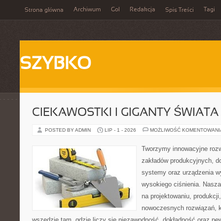
Archiwum
Gol
Redakcja
Tagi
Strona główna
Spis Treści
SZYBKO
CIEKAWOSTKI I GIGANTY ŚWIATA
POSTED BY ADMIN
LIP - 1 - 2026
MOŻLIWOŚĆ KOMENTOWAN
Tworzymy innowacyjne rozw
zakładów produkcyjnych, do
systemy oraz urządzenia w
wysokiego ciśnienia. Nasza 
na projektowaniu, produkcji
nowoczesnych rozwiązań, k
wszędzie tam, gdzie liczy się niezawodność, dokładność oraz 