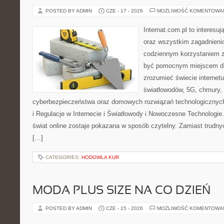
POSTED BY ADMIN
CZE - 17 - 2026
MOŻLIWOŚĆ KOMENTOWA
Internat.com.pl to interesuj
oraz wszystkim zagadnienio
codziennym korzystaniem z
być pomocnym miejscem dla
zrozumieć świecie internet
światłowodów, 5G, chmury, 
cyberbezpieczeństwa oraz domowych rozwiązań technologicznych
i Regulacje w Internecie i Światłowody i Nowoczesne Technologie
świat online zostaje pokazana w sposób czytelny. Zamiast trudnyc
[…]
CATEGORIES:
HODOWLA KUR
MODA PLUS SIZE NA CO DZIEŃ
POSTED BY ADMIN
CZE - 15 - 2026
MOŻLIWOŚĆ KOMENTOWA