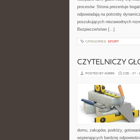
procesów. Strona prezentuje bogatą
odpowiadają na potrzeby dynamiczn
poszukujących niezawodnych rozwi
Bezpieczeństwo […]
CATEGORIES:
SPORT
CZYTELNICZY GŁ
POSTED BY ADMIN
CZE - 27 -
domu, zakupów, podróży, gotowania
wspierających bardziej odpowiedzi