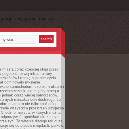
SCRIBE
FACEBOOK
TWITTER
miasta coraz częściej stają przed
k pogodzić rozwój infrastruktury,
szkańców i troskę o jakość życia.
lat dominowało myślenie
wane samochodom, szerokim ulicom i
rzemieszczaniu się między pracą a
 jednak coraz więcej samorządów,
i samych mieszkańców dostrzega, że
obre miasto to nie tylko sieć dróg i
 przede wszystkim przestrzeń przyjazna
. Chodzi o miejsca, w których można
 odpoczywać, spotykać się z innymi i
brze żyć. To właśnie dlatego tak dużą
zuje się do placów miejskich, parków,