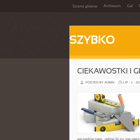
Archiwum
Gol
Strona główna
SZYBKO
CIEKAWOSTKI I 
POSTED BY ADMIN
LIP - 1 - 2
wszędzie tam, gdzie liczy się n