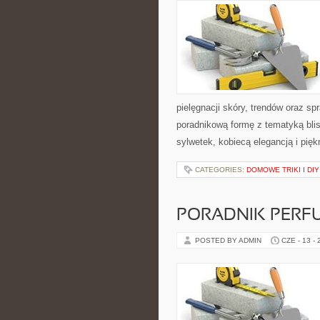
pielęgnacji skóry, trendów oraz 
poradnikową formę z tematyką blis
sylwetek, kobiecą elegancją i pi
CATEGORIES:
DOMOWE TRIKI I DIY
PORADNIK PERF
POSTED BY ADMIN
CZE - 13 -