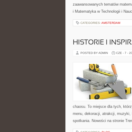
zaawansowanych tematów matema
i Matematyka w Technologii i Nauc
CATEGORIES:
AMSTERDAM
HISTORIE I INSP
POSTED BY ADMIN
CZE - 7 - 2
chaosu. To miejsce dla tych, któr
menu, dekoracji, atrakcji, muzyki
spotkania. Nowości na stronie Tren