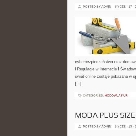
POSTED BY ADMIN
CZE - 17 -
cyberbezpieczeństwa oraz domowy
i Regulacje w Internecie i Światł
świat online zostaje pokazana w s
[…]
CATEGORIES:
HODOWLA KUR
MODA PLUS SIZE
POSTED BY ADMIN
CZE - 15 -