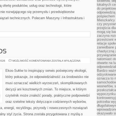
skwerów, de
lokalnych ce
 ofertę produktów, usług oraz technologii, które
do projektow
ie rozwijającego się przemysłu i przedsiębiorstw
odpowiedzią
pośpiechem i
ązań technicznych. Polecam Maszyny i Infrastruktura i
Mieszkańcy c
czy przystan
przejścia dl
mogą się ba
zaczyna rozu
przestrzeni 
relacje społ
zaniedbane 
OS
chaotyczną 
przywiązanie
natomiast ot
CZYTELNICZY
 2026
MOŻLIWOŚĆ KOMENTOWANIA
ZOSTAŁA WYŁĄCZONA
otwarte na l
GŁOS
odpowiedzial
Ekos-Sułów to inspirujący serwis poświęcony ekologii,
Bardzo ważn
odzyskiwanie
który pokazuje, że odpowiedzialność za środowisko nie
oznacza to n
samochodowe
musi oznaczać wielkich wyrzeczeń, skomplikowanych
woonerfów, s
decyzji ani kosztownych zmian. To miejsce, w którym
przekształca
wypoczynku.
czytelnik może znaleźć porady, praktyczne podpowiedzi
kontrowersyj
oraz rzetelne teksty dotyczące codziennych wyborów,
potrzeba wyg
długofalowy
, energii, recyklingu, przyrody i nowoczesnych rozwiązań
wprowadzono 
okazywało si
alny styl życia. Strona została przygotowana z myślą o