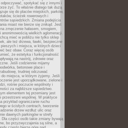
 odpoczywać, spotykać się z innymi i
brze żyć. To właśnie dlatego tak dużą
zuje się do placów miejskich, parków,
ptaków, ścieżek rowerowych i
ntrów sąsiedzkich. Zmiana podejścia
ania miast nie bierze się znikąd. Jest
 na zmęczenie hałasem, smogiem,
 anonimowością wielkich aglomeracji.
hcą mieć w pobliżu nie tylko sklep
ek, ale też drzewa, ławki, bezpieczne
a pieszych i miejsca, w których dzieci
wić bez obaw. Coraz więcej osób
mieć, że estetyka i funkcjonalność
wpływają na nastrój, zdrowie oraz
eczne. Jeśli codziennie mijamy
podwórka, betonowe place i
zabudowę, trudniej odczuwać
 do miejsca, w którym żyjemy. Jeśli
oczenie jest uporządkowane, zielone i
udzi, rośnie poczucie wspólnoty i
ności za najbliższe sąsiedztwo.
ym elementem tej przemiany jest
 przestrzeni wspólnej. W praktyce
a przykład ograniczanie ruchu
go w ścisłych centrach, tworzenie
adzenie drzew wzdłuż ulic oraz
nie dawnych parkingów w strefy
 Dla części osób takie zmiany bywają
ne, bo przyzwyczajenia są silne, a
ody często bierze górę nad