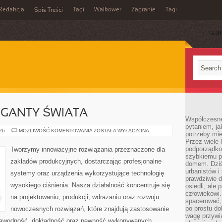
Redakcja
Tagi
Walkower
Zagranie
Tagi
Spis Treści
SUB
GIGANTY ŚWIATA
Współczesne 
pytaniem, ja
CIEKAWOSTKI
026
MOŻLIWOŚĆ KOMENTOWANIA
ZOSTAŁA WYŁĄCZONA
potrzeby mie
I
Przez wiele 
GIGANTY
ŚWIATA
podporządko
Tworzymy innowacyjne rozwiązania przeznaczone dla
szybkiemu p
zakładów produkcyjnych, dostarczając profesjonalne
domem. Dziś
urbanistów 
systemy oraz urządzenia wykorzystujące technologię
prawdziwie d
wysokiego ciśnienia. Nasza działalność koncentruje się
osiedli, ale
człowiekowi
na projektowaniu, produkcji, wdrażaniu oraz rozwoju
spacerować,
po prostu do
nowoczesnych rozwiązań, które znajdują zastosowanie
wagę przywią
iezawodność, dokładność oraz pewność wykonywanych