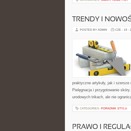
TRENDY I NOWOŚ
POSTED BY ADMIN
CZE - 19 -
praktyczne artykuły, jak i szersze
Pielęgnacja i przygotowanie skóry
urodowych trikach, ale nie ogranic
CATEGORIES:
PORADNIK STYLU
PRAWO I REGULA