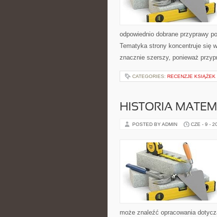
odpowiednio dobrane przyprawy pot
Tematyka strony koncentruje się w
znacznie szerszy, ponieważ przyp
CATEGORIES:
RECENZJE KSIĄŻEK
HISTORIA MATEM
POSTED BY ADMIN
CZE - 9 - 2
może znaleźć opracowania dotyczą