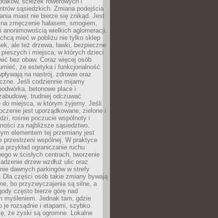
ptaków, ścieżek rowerowych i
ntrów sąsiedzkich. Zmiana podejścia
ania miast nie bierze się znikąd. Jest
 na zmęczenie hałasem, smogiem,
 anonimowością wielkich aglomeracji.
hcą mieć w pobliżu nie tylko sklep
ek, ale też drzewa, ławki, bezpieczne
a pieszych i miejsca, w których dzieci
wić bez obaw. Coraz więcej osób
mieć, że estetyka i funkcjonalność
wpływają na nastrój, zdrowie oraz
eczne. Jeśli codziennie mijamy
podwórka, betonowe place i
zabudowę, trudniej odczuwać
 do miejsca, w którym żyjemy. Jeśli
oczenie jest uporządkowane, zielone i
udzi, rośnie poczucie wspólnoty i
ności za najbliższe sąsiedztwo.
ym elementem tej przemiany jest
 przestrzeni wspólnej. W praktyce
a przykład ograniczanie ruchu
go w ścisłych centrach, tworzenie
adzenie drzew wzdłuż ulic oraz
nie dawnych parkingów w strefy
 Dla części osób takie zmiany bywają
ne, bo przyzwyczajenia są silne, a
ody często bierze górę nad
m myśleniem. Jednak tam, gdzie
je rozsądnie i etapami, szybko
ę, że zyski są ogromne. Lokalne