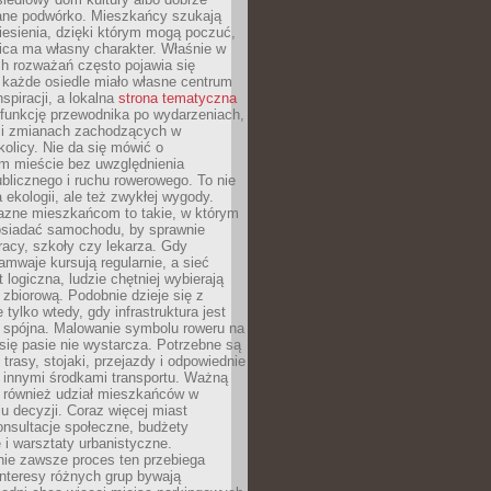
ane podwórko. Mieszkańcy szukają
esienia, dzięki którym mogą poczuć,
nica ma własny charakter. Właśnie w
ch rozważań często pojawia się
 każde osiedle miało własne centrum
inspiracji, a lokalna
strona tematyczna
 funkcję przewodnika po wydarzeniach,
h i zmianach zachodzących w
okolicy. Nie da się mówić o
 mieście bez uwzględnienia
ublicznego i ruchu rowerowego. To nie
a ekologii, ale też zwykłej wygody.
jazne mieszkańcom to takie, w którym
posiadać samochodu, by sprawnie
racy, szkoły czy lekarza. Gdy
ramwaje kursują regularnie, a sieć
 logiczna, ludzie chętniej wybierają
zbiorową. Podobnie dzieje się z
 tylko wtedy, gdy infrastruktura jest
i spójna. Malowanie symbolu roweru na
ię pasie nie wystarcza. Potrzebne są
trasy, stojaki, przejazdy i odpowiednie
 innymi środkami transportu. Ważną
a również udział mieszkańców w
 decyzji. Coraz więcej miast
onsultacje społeczne, budżety
 i warsztaty urbanistyczne.
nie zawsze proces ten przebiega
 interesy różnych grup bywają