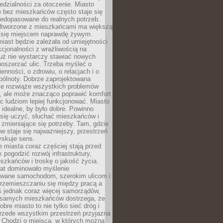
dzialności za otoczenie. Miasto
e bez mieszkańców często staje się
iedopasowane do realnych potrzeb.
łtworzone z mieszkańcami ma większą
 się miejscem naprawdę żywym.
iast będzie zależała od umiejętności
kcjonalności z wrażliwością na
Już nie wystarczy stawiać nowych
oszerzać ulic. Trzeba myśleć o
enności, o zdrowiu, o relacjach i o
pólnoty. Dobrze zaprojektowana
nie rozwiąże wszystkich problemów
, ale może znacząco poprawić komfort
c ludziom lepiej funkcjonować. Miasto
 idealne, by było dobre. Powinno
 się uczyć, słuchać mieszkańców i
zmieniające się potrzeby. Tam, gdzie
w staje się najważniejszy, przestrzeń
yskuje sens.
miasta coraz częściej stają przed
k pogodzić rozwój infrastruktury,
szkańców i troskę o jakość życia.
lat dominowało myślenie
wane samochodom, szerokim ulicom i
rzemieszczaniu się między pracą a
 jednak coraz więcej samorządów,
i samych mieszkańców dostrzega, że
obre miasto to nie tylko sieć dróg i
 przede wszystkim przestrzeń przyjazna
. Chodzi o miejsca, w których można