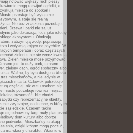
ynają notować większy ruch pieszy,
i kawiarnie mogą rozwijać ogródki, a
zyskują miejsca do spotkań i
Miasto przestaje być wyłącznie
zytowym, a staje się realną
 życia. Nie bez znaczenia pozostaje
eleni. Drzewa i parki nie są już
edynie jako dekoracja, lecz jako istotny
jskiego ekosystemu. Obniżają
latem, zatrzymują wodę, poprawiają
trza i wpływają kojąco na psychikę. W
nących temperatur i coraz częstszych
becność zieleni staje się wręcz kwestią
twa. Zieleń miejska może przyjmować
Czasem jest to duży park, czasem
wer, zielony dach, ogród społeczny albo
ulica. Ważne, by była dostępna blisko
tras mieszkańców, a nie jedynie w
ęściach miasta. Człowiek potrzebuje
aturą częściej, niż wielu osobom się
e miasto potrzebuje również miejsc,
 lokalną tożsamość. Nie chodzi
zabytki czy reprezentacyjne obiekty,
rzenie zwyczajne, codzienne, w których
cie sąsiedzkie. Czasem takim
je się odnowiony targ, mały plac przed
osiedlowy dom kultury albo dobrze
ane podwórko. Mieszkańcy szukają
esienia, dzięki którym mogą poczuć,
nica ma własny charakter. Właśnie w