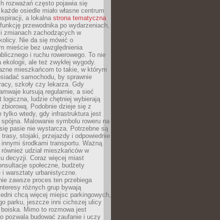
ch rozważań często pojawia się
 każde osiedle miało własne centrum
inspiracji, a lokalna
strona tematyczna
 funkcję przewodnika po wydarzeniach,
h i zmianach zachodzących w
okolicy. Nie da się mówić o
 mieście bez uwzględnienia
ublicznego i ruchu rowerowego. To nie
a ekologii, ale też zwykłej wygody.
jazne mieszkańcom to takie, w którym
posiadać samochodu, by sprawnie
racy, szkoły czy lekarza. Gdy
ramwaje kursują regularnie, a sieć
 logiczna, ludzie chętniej wybierają
zbiorową. Podobnie dzieje się z
 tylko wtedy, gdy infrastruktura jest
i spójna. Malowanie symbolu roweru na
ię pasie nie wystarcza. Potrzebne są
trasy, stojaki, przejazdy i odpowiednie
 innymi środkami transportu. Ważną
a również udział mieszkańców w
 decyzji. Coraz więcej miast
onsultacje społeczne, budżety
 i warsztaty urbanistyczne.
nie zawsze proces ten przebiega
 interesy różnych grup bywają
edni chcą więcej miejsc parkingowych,
go parku, jeszcze inni cichszej ulicy
 boiska. Mimo to rozmowa jest
bo pozwala budować zaufanie i uczy