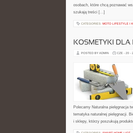
osobach, które chcą poznawać ws
szukają treści […]
CATEGORIES:
MOTO LIFESTYLE I
KOSMETYKI DLA 
POSTED BY ADMIN
CZE - 20 -
Polecamy Naturalna pielęgnacja t
tematyka naturalnej pielęgnacji. 
i sklepy, którzy poszukują produkt
CATEGORIES:
SMART HOME I IOT