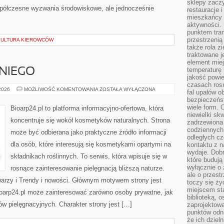
sklepy zacz
półczesne wyzwania środowiskowe, ale jednocześnie
restauracje 
mieszkańcy 
aktywności. 
punktem tran
przestrzenią
 KULTURA KIEROWCÓW
także rola zi
traktowane j
element mie
temperaturę 
NIEGO
jakość powie
czasach ros
KOSMETYKI
 2026
MOŻLIWOŚĆ KOMENTOWANIA
ZOSTAŁA WYŁĄCZONA
fal upałów o
DLA
bezpieczeńs
NIEGO
wiele form. 
Bioarp24.pl to platforma informacyjno-ofertowa, która
niewielki sk
koncentruje się wokół kosmetyków naturalnych. Strona
zadrzewiona 
codziennych 
może być odbierana jako praktyczne źródło informacji
odległych cz
dla osób, które interesują się kosmetykami opartymi na
kontaktu z n
wydaje. Dobr
składnikach roślinnych. To serwis, która wpisuje się w
które budują
wyłącznie o 
rosnące zainteresowanie pielęgnacją bliższą naturze.
ale o przest
warzy i Trendy i nowości. Głównym motywem strony jest
toczy się ży
miejscem sta
Bioarp24.pl może zainteresować zarówno osoby prywatne, jak
biblioteką, 
ów pielęgnacyjnych. Charakter strony jest […]
zaprojektow
punktów odni
że ich dziel