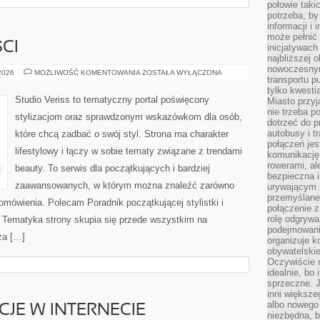
połowie taki
potrzeba, by
informacji i 
może pełnić
CI
inicjatywac
najbliższej 
nowoczesnym
TRENDY
 2026
MOŻLIWOŚĆ KOMENTOWANIA
ZOSTAŁA WYŁĄCZONA
transportu p
I
NOWOŚCI
tylko kwesti
Studio Veriss to tematyczny portal poświęcony
Miasto przy
nie trzeba 
stylizacjom oraz sprawdzonym wskazówkom dla osób,
dotrzeć do p
autobusy i t
które chcą zadbać o swój styl. Strona ma charakter
połączeń jest
lifestylowy i łączy w sobie tematy związane z trendami
komunikację 
rowerami, ale
beauty. To serwis dla początkujących i bardziej
bezpieczna 
zaawansowanych, w którym można znaleźć zarówno
urywającym s
przemyślane 
 omówienia. Polecam Poradnik początkującej stylistki i
połączenie z
rolę odgryw
. Tematyka strony skupia się przede wszystkim na
podejmowaniu
za […]
organizuje k
obywatelskie
Oczywiście 
idealnie, bo
sprzeczne. J
inni większe
albo nowego
CJE W INTERNECIE
niezbędna, 