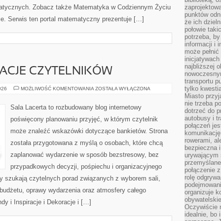
tycznych. Zobacz także Matematyka w Codziennym Życiu
zaprojektow
punktów odni
e. Serwis ten portal matematyczny prezentuje […]
że ich dziel
połowie taki
potrzeba, by
informacji i 
może pełnić
inicjatywac
najbliższej 
IRACJE CZYTELNIKÓW
nowoczesnym
transportu p
tylko kwesti
HISTORIE
026
MOŻLIWOŚĆ KOMENTOWANIA
ZOSTAŁA WYŁĄCZONA
I
Miasto przy
INSPIRACJE
nie trzeba 
CZYTELNIKÓW
Sala Lacerta to rozbudowany blog internetowy
dotrzeć do p
autobusy i t
poświęcony planowaniu przyjęć, w którym czytelnik
połączeń jest
może znaleźć wskazówki dotyczące bankietów. Strona
komunikację 
rowerami, ale
została przygotowana z myślą o osobach, które chcą
bezpieczna 
zaplanować wydarzenie w sposób bezstresowy, bez
urywającym s
przemyślane 
przypadkowych decyzji, pośpiechu i organizacyjnego
połączenie z
rolę odgryw
zy szukają czytelnych porad związanych z wyborem sali,
podejmowaniu
, budżetu, oprawy wydarzenia oraz atmosfery całego
organizuje k
obywatelskie
dy i Inspiracje i Dekoracje i […]
Oczywiście 
idealnie, bo