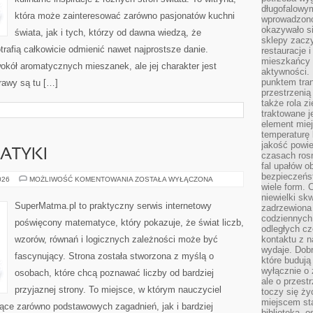
długofalowy
która może zainteresować zarówno pasjonatów kuchni
wprowadzono 
okazywało si
świata, jak i tych, którzy od dawna wiedzą, że
sklepy zacz
rafią całkowicie odmienić nawet najprostsze danie.
restauracje 
mieszkańcy 
okół aromatycznych mieszanek, ale jej charakter jest
aktywności. 
punktem tran
rawy są tu […]
przestrzenią
także rola zi
traktowane j
element mie
temperaturę 
jakość powie
ATYKI
czasach ros
fal upałów o
bezpieczeńs
HISTORIA
026
MOŻLIWOŚĆ KOMENTOWANIA
ZOSTAŁA WYŁĄCZONA
wiele form. 
MATEMATYKI
niewielki sk
SuperMatma.pl to praktyczny serwis internetowy
zadrzewiona 
codziennych 
poświęcony matematyce, który pokazuje, że świat liczb,
odległych cz
wzorów, równań i logicznych zależności może być
kontaktu z n
wydaje. Dobr
fascynujący. Strona została stworzona z myślą o
które budują
wyłącznie o 
osobach, które chcą poznawać liczby od bardziej
ale o przest
przyjaznej strony. To miejsce, w którym nauczyciel
toczy się ży
miejscem sta
ce zarówno podstawowych zagadnień, jak i bardziej
biblioteką, 