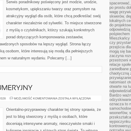
NA
Serwis poradnikowy poświęcony jest modzie, urodzie,
spacerować,
CO
DZIEŃ
po prostu do
kosmetykom, upiększaniu twarzy oraz pomysłom na
wagę przywią
atrakcyjny wygląd dla osób, które chcą podkreślać swój
skwerów, de
lokalnych ce
charakter niezależnie od sylwetki. To miejsce stworzone
do projektow
odpowiedzią
z myślą o czytelnikach, którzy szukają konkretnych
pośpiechem i
porad dotyczących komponowania zestawów,
Mieszkańcy c
czy przystan
sprawdzonych sposobów na lepszy wygląd. Strona łączy
przejścia dl
ką osobom, które interesują się modą dla pełniejszych
mogą się ba
zaczyna rozu
ęknem w naturalnym wydaniu. Polecamy […]
przestrzeni 
relacje społ
zaniedbane 
chaotyczną 
przywiązanie
natomiast ot
otwarte na l
UMERYJNY
odpowiedzial
Bardzo ważn
PORADNIK
 2026
MOŻLIWOŚĆ KOMENTOWANIA
ZOSTAŁA WYŁĄCZONA
odzyskiwanie
PERFUMERYJNY
oznacza to n
samochodowe
Orientalno-przyprawowy charakter tej strony sprawia, że
woonerfów, s
jest to blog stworzony z myślą o osobach, które
przekształca
wypoczynku.
doceniają intensywne aromaty, nieoczywiste smaki i
kontrowersyj
potrzeba wyg
kulinarne inspiracje z różnych stron świata. To witryna,