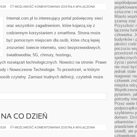
współodpowie
PRAWO
 2026
MOŻLIWOŚĆ KOMENTOWANIA
ZOSTAŁA WYŁĄCZONA
projektowan
I
sztuczne i n
REGULACJE
Miasto wspó
W
Internat.com.pl to interesujący portal poświęcony sieci
INTERNECIE
szansę stać
oraz wszystkim zagadnieniom, które kojarzą się z
Przyszłość m
łączenia fun
codziennym korzystaniem z smartfona. Strona może
człowieka. 
budynków i p
być pomocnym miejscem dla osób, które chcą lepiej
jakości codzi
zrozumieć świecie internetu, sieci bezprzewodowych,
poczuciu ws
przestrzeń 
światłowodów, 5G, chmury, hostingu,
społecznych
ch rozwiązań technologicznych. Nowości na stronie: Prawo
życia i pomó
nie musi być
owody i Nowoczesne Technologie. To przestrzeń, w którym
jednak stale
reagować na 
posób czytelny. Zamiast trudnych definicji, czytelnik może
człowiek znó
miejska odz
Współczesne 
pytaniem, ja
potrzeby mie
Przez wiele 
podporządko
szybkiemu p
 NA CO DZIEŃ
domem. Dziś
urbanistów 
prawdziwie d
MODA
 2026
MOŻLIWOŚĆ KOMENTOWANIA
ZOSTAŁA WYŁĄCZONA
PLUS
osiedli, ale
SIZE
człowiekowi