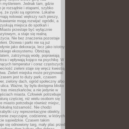
m myśleniem. Jednak tam, gdzie
je rozsądnie i etapami, szybko
ę, że zyski są ogromne. Lokalne
ynają notować większy ruch pieszy,
i kawiarnie mogą rozwijać ogródki, a
zyskują miejsca do spotkań i
Miasto przestaje być wyłącznie
zytowym, a staje się realną
 życia. Nie bez znaczenia pozostaje
eleni. Drzewa i parki nie są już
edynie jako dekoracja, lecz jako istotny
jskiego ekosystemu. Obniżają
latem, zatrzymują wodę, poprawiają
trza i wpływają kojąco na psychikę. W
nących temperatur i coraz częstszych
becność zieleni staje się wręcz kwestią
twa. Zieleń miejska może przyjmować
Czasem jest to duży park, czasem
wer, zielony dach, ogród społeczny albo
ulica. Ważne, by była dostępna blisko
tras mieszkańców, a nie jedynie w
ęściach miasta. Człowiek potrzebuje
aturą częściej, niż wielu osobom się
e miasto potrzebuje również miejsc,
 lokalną tożsamość. Nie chodzi
zabytki czy reprezentacyjne obiekty,
rzenie zwyczajne, codzienne, w których
cie sąsiedzkie. Czasem takim
je się odnowiony targ, mały plac przed
osiedlowy dom kultury albo dobrze