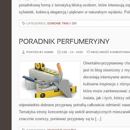
poradnikową formę z tematyką bliską osobom, które interesują si
sylwetek, kobiecą elegancją i pięknem w naturalnym wydaniu. P
CATEGORIES:
DOMOWE TRIKI I DIY
PORADNIK PERFUMERYJNY
POSTED BY ADMIN
CZE - 13 - 2026
MOŻLIWOŚĆ KOMENTOWA
Orientalno-przyprawowy char
jest to blog stworzony z my
doceniają intensywne aroma
kulinarne inspiracje z różny
która może zainteresować 
świata, jak i tych, którzy 
odpowiednio dobrane przyprawy potrafią całkowicie odmienić nawe
Tematyka strony koncentruje się wokół aromatycznych mieszanek, 
znacznie szerszy, ponieważ przyprawy są tu […]