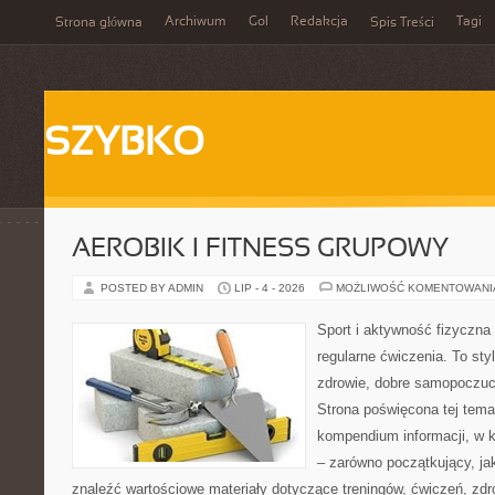
Archiwum
Gol
Redakcja
Tagi
Strona główna
Spis Treści
SZYBKO
AEROBIK I FITNESS GRUPOWY
POSTED BY ADMIN
LIP - 4 - 2026
MOŻLIWOŚĆ KOMENTOWAN
Sport i aktywność fizyczna 
regularne ćwiczenia. To sty
zdrowie, dobre samopoczuci
Strona poświęcona tej tem
kompendium informacji, w k
– zarówno początkujący, j
znaleźć wartościowe materiały dotyczące treningów, ćwiczeń, zdr