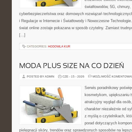
światłowodów, 5G, chmury, 
cyberbezpieczeństwa oraz domowych rozwiązań technologicznych
i Regulacje w Internecie i Światłowody i Nowoczesne Technologie
świat online zostaje pokazana w sposób czytelny. Zamiast trudnyc
[…]
CATEGORIES:
HODOWLA KUR
MODA PLUS SIZE NA CO DZIEŃ
POSTED BY ADMIN
CZE - 15 - 2026
MOŻLIWOŚĆ KOMENTOWA
Serwis poradnikowy poświęc
kosmetykom, upiększaniu 
atrakcyjny wygląd dla osób
charakter niezależnie od sy
z myślą o czytelnikach, kt
porad dotyczących kompon
pielęgnacji skóry, trendów oraz sprawdzonych sposobów na lepsz