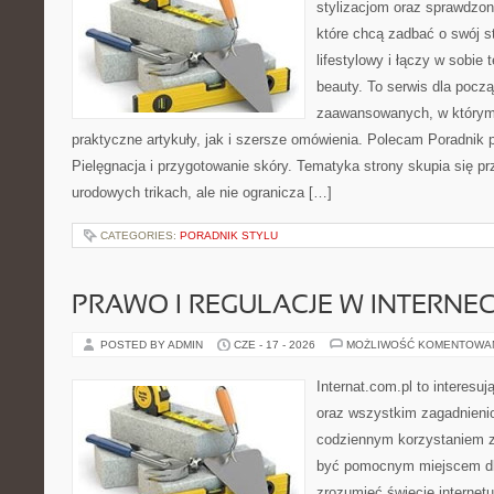
stylizacjom oraz sprawdz
które chcą zadbać o swój s
lifestylowy i łączy w sobie
beauty. To serwis dla począ
zaawansowanych, w którym
praktyczne artykuły, jak i szersze omówienia. Polecam Poradnik po
Pielęgnacja i przygotowanie skóry. Tematyka strony skupia się p
urodowych trikach, ale nie ogranicza […]
CATEGORIES:
PORADNIK STYLU
PRAWO I REGULACJE W INTERNEC
POSTED BY ADMIN
CZE - 17 - 2026
MOŻLIWOŚĆ KOMENTOWA
Internat.com.pl to interesuj
oraz wszystkim zagadnienio
codziennym korzystaniem z
być pomocnym miejscem dla
zrozumieć świecie internet