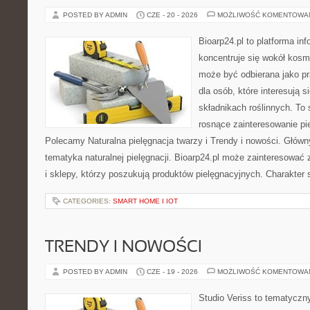
POSTED BY ADMIN
CZE - 20 - 2026
MOŻLIWOŚĆ KOMENTOWA
Bioarp24.pl to platforma in
koncentruje się wokół kosm
może być odbierana jako pr
dla osób, które interesują 
składnikach roślinnych. To 
rosnące zainteresowanie pie
Polecamy Naturalna pielęgnacja twarzy i Trendy i nowości. Głów
tematyka naturalnej pielęgnacji. Bioarp24.pl może zainteresować
i sklepy, którzy poszukują produktów pielęgnacyjnych. Charakter s
CATEGORIES:
SMART HOME I IOT
TRENDY I NOWOŚCI
POSTED BY ADMIN
CZE - 19 - 2026
MOŻLIWOŚĆ KOMENTOWA
Studio Veriss to tematyczn