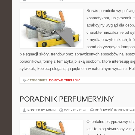
Serwis poradnikowy poświęc
kosmetykom, upiększaniu 
atrakcyjny wygląd dla osób
charakter niezależnie od sy
z myślą o czytelnikach, kt
porad dotyczących kompon
pielęgnacji skóry, trendów oraz sprawdzonych sposobów na lepsz
poradnikową formę z tematyką bliską osobom, które interesują si
sylwetek, kobiecą elegancją i pięknem w naturalnym wydaniu. P
CATEGORIES:
DOMOWE TRIKI I DIY
PORADNIK PERFUMERYJNY
POSTED BY ADMIN
CZE - 13 - 2026
MOŻLIWOŚĆ KOMENTOWA
Orientalno-przyprawowy char
jest to blog stworzony z my