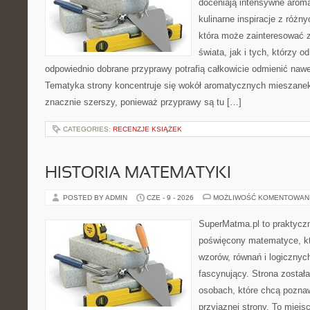
doceniają intensywne aroma
kulinarne inspiracje z różny
która może zainteresować 
świata, jak i tych, którzy 
odpowiednio dobrane przyprawy potrafią całkowicie odmienić nawe
Tematyka strony koncentruje się wokół aromatycznych mieszanek, 
znacznie szerszy, ponieważ przyprawy są tu […]
CATEGORIES:
RECENZJE KSIĄŻEK
HISTORIA MATEMATYKI
POSTED BY ADMIN
CZE - 9 - 2026
MOŻLIWOŚĆ KOMENTOWAN
SuperMatma.pl to praktyczn
poświęcony matematyce, któ
wzorów, równań i logicznyc
fascynujący. Strona został
osobach, które chcą poznaw
przyjaznej strony. To miejs