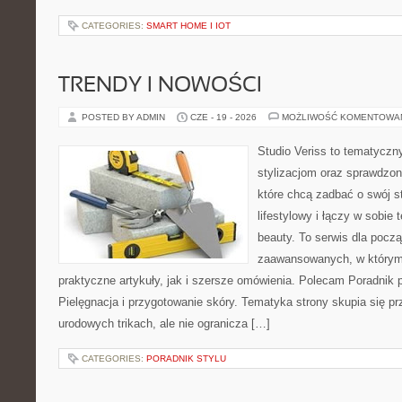
CATEGORIES:
SMART HOME I IOT
TRENDY I NOWOŚCI
POSTED BY ADMIN
CZE - 19 - 2026
MOŻLIWOŚĆ KOMENTOWA
Studio Veriss to tematyczn
stylizacjom oraz sprawdz
które chcą zadbać o swój s
lifestylowy i łączy w sobie
beauty. To serwis dla począ
zaawansowanych, w którym
praktyczne artykuły, jak i szersze omówienia. Polecam Poradnik po
Pielęgnacja i przygotowanie skóry. Tematyka strony skupia się p
urodowych trikach, ale nie ogranicza […]
CATEGORIES:
PORADNIK STYLU