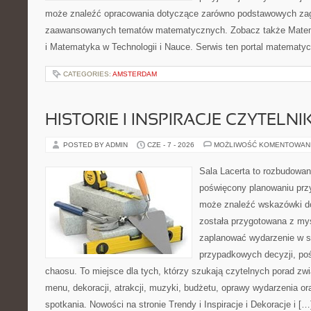
może znaleźć opracowania dotyczące zarówno podstawowych zagad
zaawansowanych tematów matematycznych. Zobacz także Mate
i Matematyka w Technologii i Nauce. Serwis ten portal matematy
CATEGORIES:
AMSTERDAM
HISTORIE I INSPIRACJE CZYTELN
POSTED BY ADMIN
CZE - 7 - 2026
MOŻLIWOŚĆ KOMENTOWAN
Sala Lacerta to rozbudowan
poświęcony planowaniu przy
może znaleźć wskazówki do
została przygotowana z myś
zaplanować wydarzenie w s
przypadkowych decyzji, poś
chaosu. To miejsce dla tych, którzy szukają czytelnych porad zw
menu, dekoracji, atrakcji, muzyki, budżetu, oprawy wydarzenia o
spotkania. Nowości na stronie Trendy i Inspiracje i Dekoracje i […