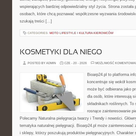
wspierających bardziej odpowiedzialny styl życia. Strona została
osobach, które chcą poznawać współczesne wyzwania środowisko
szukają treści […]
CATEGORIES:
MOTO LIFESTYLE I KULTURA KIEROWCÓW
KOSMETYKI DLA NIEGO
POSTED BY ADMIN
CZE - 20 - 2026
MOŻLIWOŚĆ KOMENTOWA
Bioarp24.pl to platforma in
koncentruje się wokół kosm
może być odbierana jako pr
dla osób, które interesują 
składnikach roślinnych. To 
rosnące zainteresowanie pie
Polecamy Naturalna pielęgnacja twarzy i Trendy i nowości. Głów
tematyka naturalnej pielęgnacji. Bioarp24.pl może zainteresować
i sklepy, którzy poszukują produktów pielęgnacyjnych. Charakter s