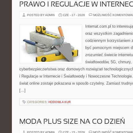
PRAWO I REGULACJE W INTERNEC
POSTED BY ADMIN
CZE - 17 - 2026
MOŻLIWOŚĆ KOMENTOWA
Internat.com.pl to interesuj
oraz wszystkim zagadnienio
codziennym korzystaniem z
być pomocnym miejscem dla
zrozumieć świecie internet
światłowodów, 5G, chmury, 
cyberbezpieczeństwa oraz domowych rozwiązań technologicznych
i Regulacje w Internecie i Światłowody i Nowoczesne Technologie
świat online zostaje pokazana w sposób czytelny. Zamiast trudnyc
[…]
CATEGORIES:
HODOWLA KUR
MODA PLUS SIZE NA CO DZIEŃ
POSTED BY ADMIN
CZE - 15 - 2026
MOŻLIWOŚĆ KOMENTOWA