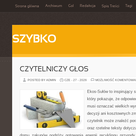
Archiwum
Gol
Redakcja
Tagi
Strona główna
Spis Treści
SZYBKO
CZYTELNICZY GŁOS
POSTED BY ADMIN
CZE - 27 - 2026
MOŻLIWOŚĆ KOMENTOWA
Ekos-Sułów to inspirujący s
który pokazuje, że odpowie
musi oznaczać wielkich wy
decyzji ani kosztownych zm
czytelnik może znaleźć por
oraz rzetelne teksty dotyc
domu, zakupów, podróży, gotowania, energii, recyklingu, przyrod