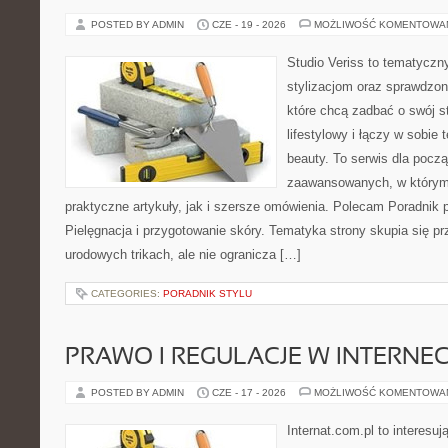
POSTED BY ADMIN
CZE - 19 - 2026
MOŻLIWOŚĆ KOMENTOWA
Studio Veriss to tematyczn
stylizacjom oraz sprawdz
które chcą zadbać o swój s
lifestylowy i łączy w sobie
beauty. To serwis dla począ
zaawansowanych, w którym
praktyczne artykuły, jak i szersze omówienia. Polecam Poradnik po
Pielęgnacja i przygotowanie skóry. Tematyka strony skupia się p
urodowych trikach, ale nie ogranicza […]
CATEGORIES:
PORADNIK STYLU
PRAWO I REGULACJE W INTERNEC
POSTED BY ADMIN
CZE - 17 - 2026
MOŻLIWOŚĆ KOMENTOWA
Internat.com.pl to interesuj