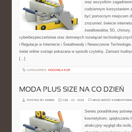
oraz wszystkim zagadnienio
codziennym korzystaniem z
być pomocnym miejscem dla
zrozumieć świecie internet
światłowodów, 5G, chmury, 
cyberbezpieczeństwa oraz domowych rozwiązań technologicznych
i Regulacje w Internecie i Światłowody i Nowoczesne Technologie
świat online zostaje pokazana w sposób czytelny. Zamiast trudnyc
[…]
CATEGORIES:
HODOWLA KUR
MODA PLUS SIZE NA CO DZIEŃ
POSTED BY ADMIN
CZE - 15 - 2026
MOŻLIWOŚĆ KOMENTOWA
Serwis poradnikowy poświęc
kosmetykom, upiększaniu 
atrakcyjny wygląd dla osób