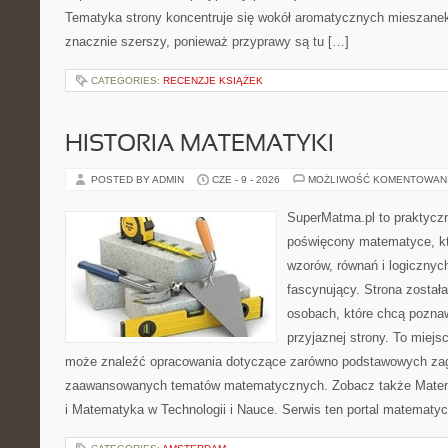
Tematyka strony koncentruje się wokół aromatycznych mieszanek, 
znacznie szerszy, ponieważ przyprawy są tu […]
CATEGORIES:
RECENZJE KSIĄŻEK
HISTORIA MATEMATYKI
POSTED BY ADMIN
CZE - 9 - 2026
MOŻLIWOŚĆ KOMENTOWAN
SuperMatma.pl to praktyczn
poświęcony matematyce, któ
wzorów, równań i logicznyc
fascynujący. Strona został
osobach, które chcą poznaw
przyjaznej strony. To miejs
może znaleźć opracowania dotyczące zarówno podstawowych zagad
zaawansowanych tematów matematycznych. Zobacz także Mate
i Matematyka w Technologii i Nauce. Serwis ten portal matematy