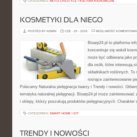
CATEGORIES:
MOTO LIFESTYLE I KULTURA KIEROWCÓW
KOSMETYKI DLA NIEGO
POSTED BY ADMIN
CZE - 20 - 2026
MOŻLIWOŚĆ KOMENTOWA
Bioarp24.pl to platforma in
koncentruje się wokół kosm
może być odbierana jako pr
dla osób, które interesują 
składnikach roślinnych. To 
rosnące zainteresowanie pie
Polecamy Naturalna pielęgnacja twarzy i Trendy i nowości. Głów
tematyka naturalnej pielęgnacji. Bioarp24.pl może zainteresować
i sklepy, którzy poszukują produktów pielęgnacyjnych. Charakter s
CATEGORIES:
SMART HOME I IOT
TRENDY I NOWOŚCI