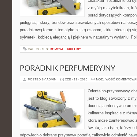
charakter niezależnie od sy
z myślą o czytelnikach, kt
porad dotyczących kompon
pielęgnacji skóry, trendów oraz sprawdzonych sposobów na lepsz
poradnikową formę z tematyką bliską osobom, które interesują si
sylwetek, kobiecą elegancją i pięknem w naturalnym wydaniu. P
CATEGORIES:
DOMOWE TRIKI I DIY
PORADNIK PERFUMERYJNY
POSTED BY ADMIN
CZE - 13 - 2026
MOŻLIWOŚĆ KOMENTOWA
Orientalno-przyprawowy char
jest to blog stworzony z my
doceniają intensywne aroma
kulinarne inspiracje z różny
która może zainteresować 
świata, jak i tych, którzy 
odpowiednio dobrane przyprawy potrafią całkowicie odmienić nawe