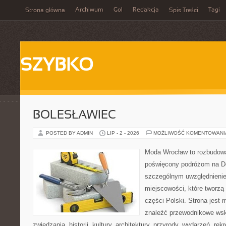
Archiwum
Gol
Redakcja
Tagi
Strona główna
Spis Treści
SZYBKO
BOLESŁAWIEC
POSTED BY ADMIN
LIP - 2 - 2026
MOŻLIWOŚĆ KOMENTOWAN
Moda Wrocław to rozbudowa
poświęcony podróżom na D
szczególnym uwzględnieni
miejscowości, które tworzą
części Polski. Strona jest
znaleźć przewodnikowe ws
zwiedzania, historii, kultury, architektury, przyrody, wydarzeń, re