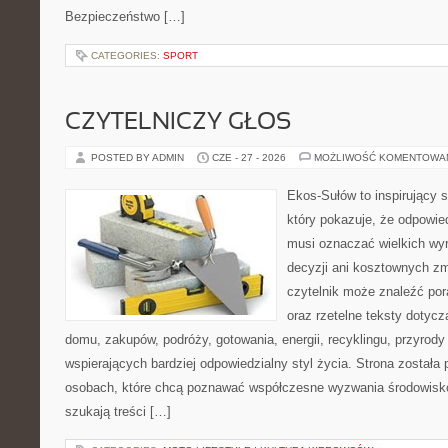
Bezpieczeństwo […]
CATEGORIES:
SPORT
CZYTELNICZY GŁOS
POSTED BY ADMIN
CZE - 27 - 2026
MOŻLIWOŚĆ KOMENTOWA
Ekos-Sułów to inspirujący s
który pokazuje, że odpowie
musi oznaczać wielkich wy
decyzji ani kosztownych zm
czytelnik może znaleźć por
oraz rzetelne teksty dotyc
domu, zakupów, podróży, gotowania, energii, recyklingu, przyrod
wspierających bardziej odpowiedzialny styl życia. Strona została
osobach, które chcą poznawać współczesne wyzwania środowisko
szukają treści […]