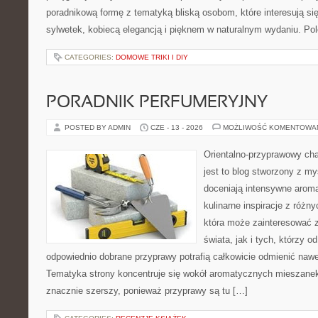
poradnikową formę z tematyką bliską osobom, które interesują si
sylwetek, kobiecą elegancją i pięknem w naturalnym wydaniu. P
CATEGORIES:
DOMOWE TRIKI I DIY
PORADNIK PERFUMERYJNY
POSTED BY ADMIN
CZE - 13 - 2026
MOŻLIWOŚĆ KOMENTOWA
Orientalno-przyprawowy char
jest to blog stworzony z my
doceniają intensywne aroma
kulinarne inspiracje z różny
która może zainteresować 
świata, jak i tych, którzy 
odpowiednio dobrane przyprawy potrafią całkowicie odmienić nawe
Tematyka strony koncentruje się wokół aromatycznych mieszanek, 
znacznie szerszy, ponieważ przyprawy są tu […]