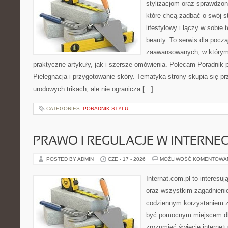
stylizacjom oraz sprawdz
które chcą zadbać o swój s
lifestylowy i łączy w sobie
beauty. To serwis dla począ
zaawansowanych, w którym
praktyczne artykuły, jak i szersze omówienia. Polecam Poradnik po
Pielęgnacja i przygotowanie skóry. Tematyka strony skupia się p
urodowych trikach, ale nie ogranicza […]
CATEGORIES:
PORADNIK STYLU
PRAWO I REGULACJE W INTERNEC
POSTED BY ADMIN
CZE - 17 - 2026
MOŻLIWOŚĆ KOMENTOWA
Internat.com.pl to interesuj
oraz wszystkim zagadnienio
codziennym korzystaniem z
być pomocnym miejscem dla
zrozumieć świecie internet