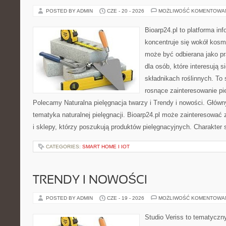
POSTED BY ADMIN
CZE - 20 - 2026
MOŻLIWOŚĆ KOMENTOWA
Bioarp24.pl to platforma in
koncentruje się wokół kosm
może być odbierana jako pr
dla osób, które interesują 
składnikach roślinnych. To 
rosnące zainteresowanie pie
Polecamy Naturalna pielęgnacja twarzy i Trendy i nowości. Głów
tematyka naturalnej pielęgnacji. Bioarp24.pl może zainteresować
i sklepy, którzy poszukują produktów pielęgnacyjnych. Charakter s
CATEGORIES:
SMART HOME I IOT
TRENDY I NOWOŚCI
POSTED BY ADMIN
CZE - 19 - 2026
MOŻLIWOŚĆ KOMENTOWA
Studio Veriss to tematyczn