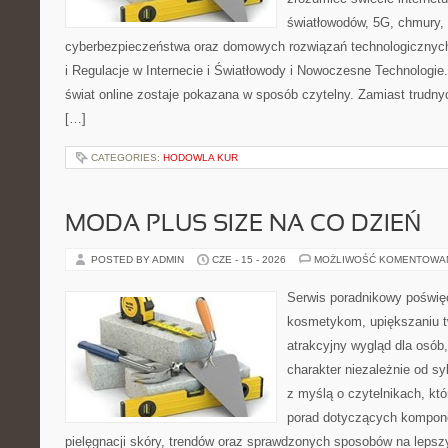
światłowodów, 5G, chmury, 
cyberbezpieczeństwa oraz domowych rozwiązań technologicznych
i Regulacje w Internecie i Światłowody i Nowoczesne Technologie
świat online zostaje pokazana w sposób czytelny. Zamiast trudnyc
[…]
CATEGORIES:
HODOWLA KUR
MODA PLUS SIZE NA CO DZIEŃ
POSTED BY ADMIN
CZE - 15 - 2026
MOŻLIWOŚĆ KOMENTOWA
Serwis poradnikowy poświęc
kosmetykom, upiększaniu 
atrakcyjny wygląd dla osób
charakter niezależnie od sy
z myślą o czytelnikach, kt
porad dotyczących kompon
pielęgnacji skóry, trendów oraz sprawdzonych sposobów na lepsz