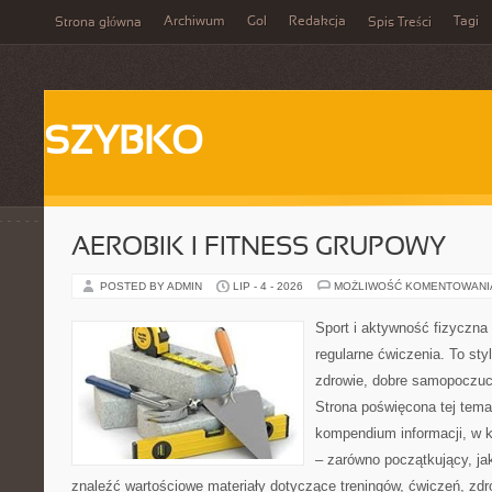
Archiwum
Gol
Redakcja
Tagi
Strona główna
Spis Treści
SZYBKO
AEROBIK I FITNESS GRUPOWY
POSTED BY ADMIN
LIP - 4 - 2026
MOŻLIWOŚĆ KOMENTOWAN
Sport i aktywność fizyczna 
regularne ćwiczenia. To sty
zdrowie, dobre samopoczuci
Strona poświęcona tej tem
kompendium informacji, w k
– zarówno początkujący, j
znaleźć wartościowe materiały dotyczące treningów, ćwiczeń, zdr