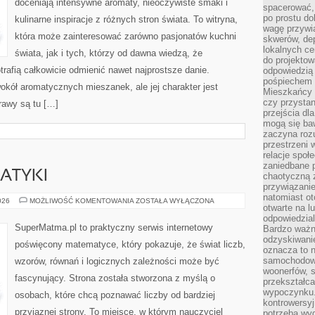
doceniają intensywne aromaty, nieoczywiste smaki i
spacerować,
po prostu do
kulinarne inspiracje z różnych stron świata. To witryna,
wagę przywią
która może zainteresować zarówno pasjonatów kuchni
skwerów, de
lokalnych ce
świata, jak i tych, którzy od dawna wiedzą, że
do projektow
rafią całkowicie odmienić nawet najprostsze danie.
odpowiedzią
pośpiechem i
okół aromatycznych mieszanek, ale jej charakter jest
Mieszkańcy c
czy przystan
rawy są tu […]
przejścia dl
mogą się ba
zaczyna rozu
przestrzeni 
relacje społ
zaniedbane 
ATYKI
chaotyczną 
przywiązanie
natomiast ot
HISTORIA
026
MOŻLIWOŚĆ KOMENTOWANIA
ZOSTAŁA WYŁĄCZONA
otwarte na l
MATEMATYKI
odpowiedzial
SuperMatma.pl to praktyczny serwis internetowy
Bardzo ważn
odzyskiwanie
poświęcony matematyce, który pokazuje, że świat liczb,
oznacza to n
samochodowe
wzorów, równań i logicznych zależności może być
woonerfów, s
fascynujący. Strona została stworzona z myślą o
przekształca
wypoczynku.
osobach, które chcą poznawać liczby od bardziej
kontrowersyj
przyjaznej strony. To miejsce, w którym nauczyciel
potrzeba wyg