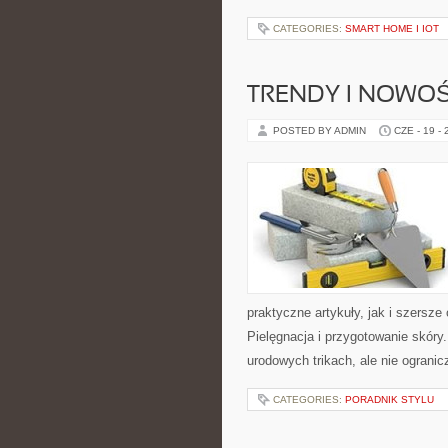
CATEGORIES:
SMART HOME I IOT
TRENDY I NOWOŚ
POSTED BY ADMIN
CZE - 19 -
praktyczne artykuły, jak i szersze
Pielęgnacja i przygotowanie skóry
urodowych trikach, ale nie ogranic
CATEGORIES:
PORADNIK STYLU