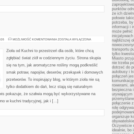
zaprojektow
punktów odni
że ich dziel
połowie taki
potrzeba, by
informacji i 
może pełnić
inicjatywac
ZIOŁA
026
MOŻLIWOŚĆ KOMENTOWANIA
ZOSTAŁA WYŁĄCZONA
najbliższej 
W
nowoczesnym
KUCHNI
transportu p
Zioła od Kuchni to przestrzeń dla osób, które chcą
tylko kwesti
zgłębiać świat ziół w codziennym życiu. Strona skupia
Miasto przy
nie trzeba 
się na tym, jak aromatyczne rośliny mogą podkreślić
dotrzeć do p
autobusy i t
smak potraw, napojów, deserów, przekąsek i domowych
połączeń jest
przetworów. To inspirujący blog, w którym zioła nie są
komunikację 
rowerami, ale
tylko dodatkiem do dań, lecz stają się naturalnym
bezpieczna 
wis pokazuje, że szałwia mogą być wykorzystywane na
urywającym s
przemyślane 
o w kuchni tradycyjnej, jak i […]
połączenie z
rolę odgryw
podejmowaniu
organizuje k
obywatelskie
Oczywiście 
idealnie, bo