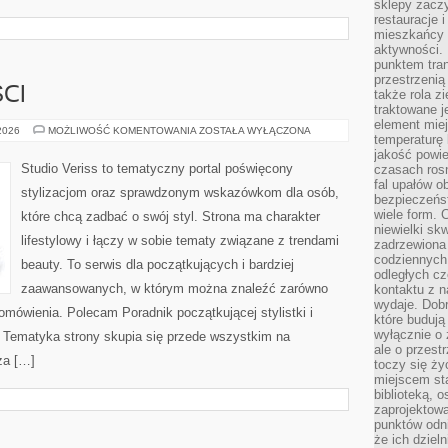
sklepy zacz
restauracje 
mieszkańcy 
aktywności. 
punktem tran
przestrzenią
CI
także rola zi
traktowane j
element mie
TRENDY
 2026
MOŻLIWOŚĆ KOMENTOWANIA
ZOSTAŁA WYŁĄCZONA
temperaturę 
I
NOWOŚCI
jakość powie
Studio Veriss to tematyczny portal poświęcony
czasach ros
fal upałów o
stylizacjom oraz sprawdzonym wskazówkom dla osób,
bezpieczeńs
wiele form. 
które chcą zadbać o swój styl. Strona ma charakter
niewielki sk
lifestylowy i łączy w sobie tematy związane z trendami
zadrzewiona 
codziennych 
beauty. To serwis dla początkujących i bardziej
odległych cz
zaawansowanych, w którym można znaleźć zarówno
kontaktu z n
wydaje. Dobr
 omówienia. Polecam Poradnik początkującej stylistki i
które budują
wyłącznie o 
. Tematyka strony skupia się przede wszystkim na
ale o przest
za […]
toczy się ży
miejscem sta
biblioteką, 
zaprojektow
punktów odni
że ich dziel