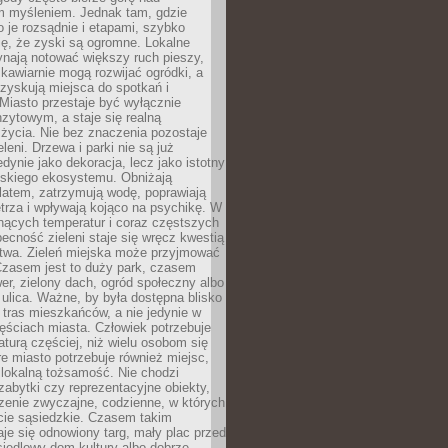
m myśleniem. Jednak tam, gdzie
je rozsądnie i etapami, szybko
ę, że zyski są ogromne. Lokalne
ynają notować większy ruch pieszy,
i kawiarnie mogą rozwijać ogródki, a
zyskują miejsca do spotkań i
Miasto przestaje być wyłącznie
zytowym, a staje się realną
 życia. Nie bez znaczenia pozostaje
eleni. Drzewa i parki nie są już
edynie jako dekoracja, lecz jako istotny
jskiego ekosystemu. Obniżają
latem, zatrzymują wodę, poprawiają
trza i wpływają kojąco na psychikę. W
nących temperatur i coraz częstszych
becność zieleni staje się wręcz kwestią
twa. Zieleń miejska może przyjmować
Czasem jest to duży park, czasem
wer, zielony dach, ogród społeczny albo
ulica. Ważne, by była dostępna blisko
tras mieszkańców, a nie jedynie w
ęściach miasta. Człowiek potrzebuje
aturą częściej, niż wielu osobom się
e miasto potrzebuje również miejsc,
 lokalną tożsamość. Nie chodzi
zabytki czy reprezentacyjne obiekty,
rzenie zwyczajne, codzienne, w których
cie sąsiedzkie. Czasem takim
je się odnowiony targ, mały plac przed
osiedlowy dom kultury albo dobrze