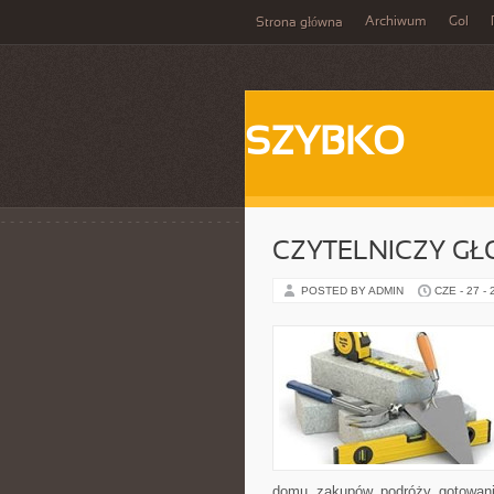
Archiwum
Gol
Strona główna
SZYBKO
CZYTELNICZY GŁ
POSTED BY ADMIN
CZE - 27 -
domu, zakupów, podróży, gotowania