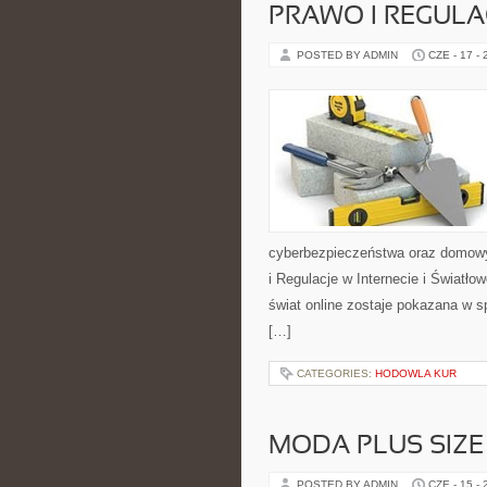
PRAWO I REGULA
POSTED BY ADMIN
CZE - 17 -
cyberbezpieczeństwa oraz domowy
i Regulacje w Internecie i Światł
świat online zostaje pokazana w s
[…]
CATEGORIES:
HODOWLA KUR
MODA PLUS SIZE
POSTED BY ADMIN
CZE - 15 -