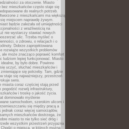
dzialności za otoczenie. Miasto
e bez mieszkańców często staje się
iedopasowane do realnych potrzeb.
łtworzone z mieszkańcami ma większą
 się miejscem naprawdę żywym.
iast będzie zależała od umiejętności
kcjonalności z wrażliwością na
Już nie wystarczy stawiać nowych
oszerzać ulic. Trzeba myśleć o
enności, o zdrowiu, o relacjach i o
pólnoty. Dobrze zaprojektowana
nie rozwiąże wszystkich problemów
, ale może znacząco poprawić komfort
c ludziom lepiej funkcjonować. Miasto
 idealne, by było dobre. Powinno
 się uczyć, słuchać mieszkańców i
zmieniające się potrzeby. Tam, gdzie
w staje się najważniejszy, przestrzeń
yskuje sens.
miasta coraz częściej stają przed
k pogodzić rozwój infrastruktury,
szkańców i troskę o jakość życia.
lat dominowało myślenie
wane samochodom, szerokim ulicom i
rzemieszczaniu się między pracą a
 jednak coraz więcej samorządów,
i samych mieszkańców dostrzega, że
obre miasto to nie tylko sieć dróg i
 przede wszystkim przestrzeń przyjazna
. Chodzi o miejsca, w których można