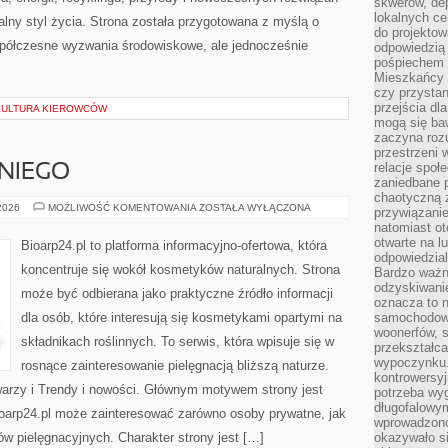
skwerów, de
lokalnych ce
alny styl życia. Strona została przygotowana z myślą o
do projektow
półczesne wyzwania środowiskowe, ale jednocześnie
odpowiedzią
pośpiechem i
Mieszkańcy c
czy przystan
przejścia dl
 KULTURA KIEROWCÓW
mogą się ba
zaczyna rozu
przestrzeni 
relacje społ
NIEGO
zaniedbane 
chaotyczną 
KOSMETYKI
 2026
MOŻLIWOŚĆ KOMENTOWANIA
ZOSTAŁA WYŁĄCZONA
przywiązanie
DLA
natomiast ot
NIEGO
otwarte na l
Bioarp24.pl to platforma informacyjno-ofertowa, która
odpowiedzial
koncentruje się wokół kosmetyków naturalnych. Strona
Bardzo ważn
odzyskiwanie
może być odbierana jako praktyczne źródło informacji
oznacza to n
dla osób, które interesują się kosmetykami opartymi na
samochodowe
woonerfów, s
składnikach roślinnych. To serwis, która wpisuje się w
przekształca
wypoczynku.
rosnące zainteresowanie pielęgnacją bliższą naturze.
kontrowersyj
warzy i Trendy i nowości. Głównym motywem strony jest
potrzeba wyg
długofalowy
Bioarp24.pl może zainteresować zarówno osoby prywatne, jak
wprowadzono 
ów pielęgnacyjnych. Charakter strony jest […]
okazywało si