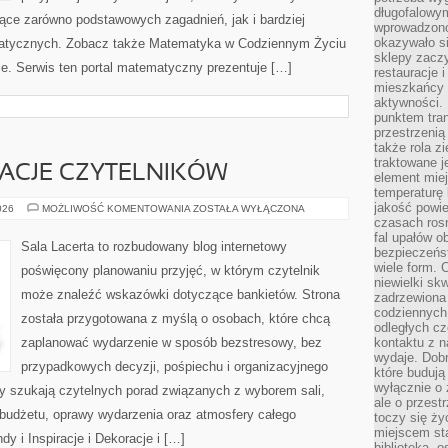
długofalowy
ce zarówno podstawowych zagadnień, jak i bardziej
wprowadzono 
okazywało si
tycznych. Zobacz także Matematyka w Codziennym Życiu
sklepy zacz
e. Serwis ten portal matematyczny prezentuje […]
restauracje 
mieszkańcy 
aktywności. 
punktem tran
przestrzenią
także rola zi
traktowane j
IRACJE CZYTELNIKÓW
element mie
temperaturę 
jakość powie
HISTORIE
026
MOŻLIWOŚĆ KOMENTOWANIA
ZOSTAŁA WYŁĄCZONA
I
czasach ros
INSPIRACJE
fal upałów o
CZYTELNIKÓW
Sala Lacerta to rozbudowany blog internetowy
bezpieczeńs
wiele form. 
poświęcony planowaniu przyjęć, w którym czytelnik
niewielki sk
może znaleźć wskazówki dotyczące bankietów. Strona
zadrzewiona 
codziennych 
została przygotowana z myślą o osobach, które chcą
odległych cz
zaplanować wydarzenie w sposób bezstresowy, bez
kontaktu z n
wydaje. Dobr
przypadkowych decyzji, pośpiechu i organizacyjnego
które budują
wyłącznie o 
zy szukają czytelnych porad związanych z wyborem sali,
ale o przest
, budżetu, oprawy wydarzenia oraz atmosfery całego
toczy się ży
miejscem sta
dy i Inspiracje i Dekoracje i […]
biblioteką, 