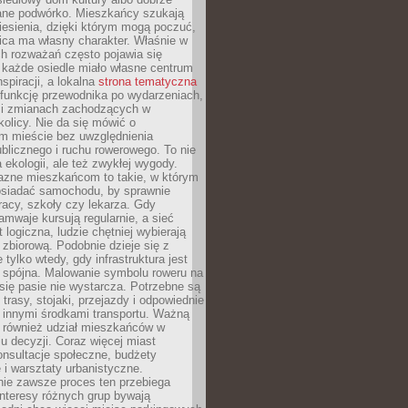
ane podwórko. Mieszkańcy szukają
esienia, dzięki którym mogą poczuć,
nica ma własny charakter. Właśnie w
ch rozważań często pojawia się
 każde osiedle miało własne centrum
inspiracji, a lokalna
strona tematyczna
 funkcję przewodnika po wydarzeniach,
h i zmianach zachodzących w
okolicy. Nie da się mówić o
 mieście bez uwzględnienia
ublicznego i ruchu rowerowego. To nie
a ekologii, ale też zwykłej wygody.
jazne mieszkańcom to takie, w którym
posiadać samochodu, by sprawnie
racy, szkoły czy lekarza. Gdy
ramwaje kursują regularnie, a sieć
 logiczna, ludzie chętniej wybierają
zbiorową. Podobnie dzieje się z
 tylko wtedy, gdy infrastruktura jest
i spójna. Malowanie symbolu roweru na
ię pasie nie wystarcza. Potrzebne są
trasy, stojaki, przejazdy i odpowiednie
 innymi środkami transportu. Ważną
a również udział mieszkańców w
 decyzji. Coraz więcej miast
onsultacje społeczne, budżety
 i warsztaty urbanistyczne.
nie zawsze proces ten przebiega
 interesy różnych grup bywają