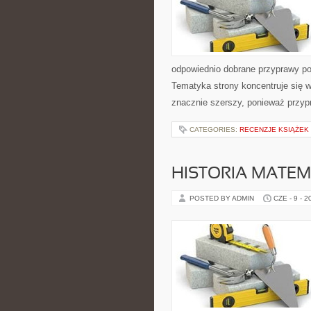
odpowiednio dobrane przyprawy pot
Tematyka strony koncentruje się w
znacznie szerszy, ponieważ przyp
CATEGORIES:
RECENZJE KSIĄŻEK
HISTORIA MATEM
POSTED BY ADMIN
CZE - 9 - 2