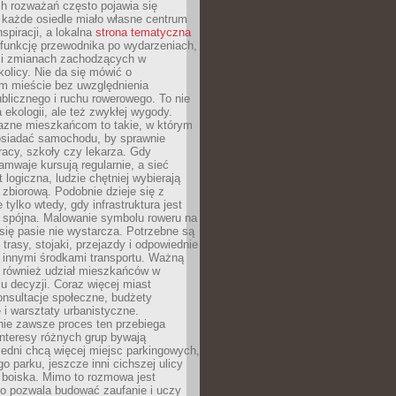
ch rozważań często pojawia się
 każde osiedle miało własne centrum
inspiracji, a lokalna
strona tematyczna
 funkcję przewodnika po wydarzeniach,
h i zmianach zachodzących w
okolicy. Nie da się mówić o
 mieście bez uwzględnienia
ublicznego i ruchu rowerowego. To nie
a ekologii, ale też zwykłej wygody.
jazne mieszkańcom to takie, w którym
posiadać samochodu, by sprawnie
racy, szkoły czy lekarza. Gdy
ramwaje kursują regularnie, a sieć
 logiczna, ludzie chętniej wybierają
zbiorową. Podobnie dzieje się z
 tylko wtedy, gdy infrastruktura jest
i spójna. Malowanie symbolu roweru na
ię pasie nie wystarcza. Potrzebne są
trasy, stojaki, przejazdy i odpowiednie
 innymi środkami transportu. Ważną
a również udział mieszkańców w
 decyzji. Coraz więcej miast
onsultacje społeczne, budżety
 i warsztaty urbanistyczne.
nie zawsze proces ten przebiega
 interesy różnych grup bywają
edni chcą więcej miejsc parkingowych,
go parku, jeszcze inni cichszej ulicy
 boiska. Mimo to rozmowa jest
bo pozwala budować zaufanie i uczy