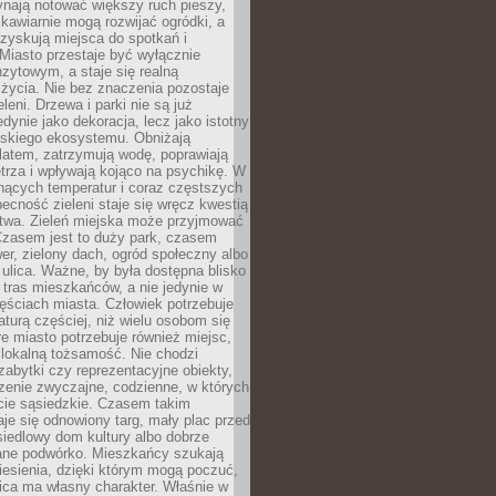
ynają notować większy ruch pieszy,
i kawiarnie mogą rozwijać ogródki, a
zyskują miejsca do spotkań i
Miasto przestaje być wyłącznie
zytowym, a staje się realną
 życia. Nie bez znaczenia pozostaje
eleni. Drzewa i parki nie są już
edynie jako dekoracja, lecz jako istotny
jskiego ekosystemu. Obniżają
latem, zatrzymują wodę, poprawiają
trza i wpływają kojąco na psychikę. W
nących temperatur i coraz częstszych
becność zieleni staje się wręcz kwestią
twa. Zieleń miejska może przyjmować
Czasem jest to duży park, czasem
wer, zielony dach, ogród społeczny albo
ulica. Ważne, by była dostępna blisko
tras mieszkańców, a nie jedynie w
ęściach miasta. Człowiek potrzebuje
aturą częściej, niż wielu osobom się
e miasto potrzebuje również miejsc,
 lokalną tożsamość. Nie chodzi
zabytki czy reprezentacyjne obiekty,
rzenie zwyczajne, codzienne, w których
cie sąsiedzkie. Czasem takim
je się odnowiony targ, mały plac przed
osiedlowy dom kultury albo dobrze
ane podwórko. Mieszkańcy szukają
esienia, dzięki którym mogą poczuć,
nica ma własny charakter. Właśnie w