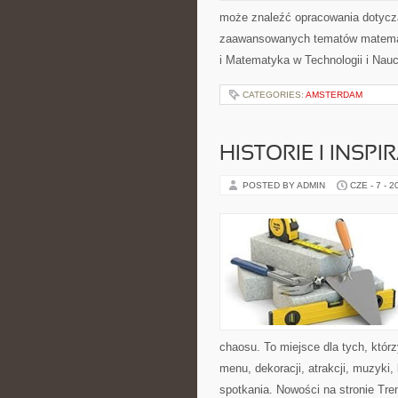
może znaleźć opracowania dotyczą
zaawansowanych tematów matema
i Matematyka w Technologii i Nauc
CATEGORIES:
AMSTERDAM
HISTORIE I INSP
POSTED BY ADMIN
CZE - 7 - 2
chaosu. To miejsce dla tych, któr
menu, dekoracji, atrakcji, muzyki
spotkania. Nowości na stronie Tren