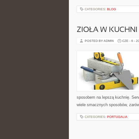
CATEGORIES:
BLOG
ZIOŁA W KUCHNI
POSTED BY ADMIN
CZE - 6 - 2
sposobem na lepszą kuchnię. Ser
wiele smacznych sposobów, zarówn
CATEGORIES:
PORTUGALIA