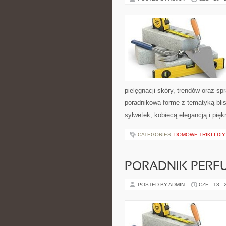
pielęgnacji skóry, trendów oraz 
poradnikową formę z tematyką blis
sylwetek, kobiecą elegancją i pi
CATEGORIES:
DOMOWE TRIKI I DIY
PORADNIK PERF
POSTED BY ADMIN
CZE - 13 -