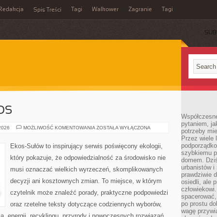
Redakcja
Tagi
Walkower
Zagranie
Tagi
Spis Treści
SUB
OS
Współczesne 
pytaniem, ja
CZYTELNICZY
 2026
MOŻLIWOŚĆ KOMENTOWANIA
ZOSTAŁA WYŁĄCZONA
potrzeby mie
GŁOS
Przez wiele 
podporządko
Ekos-Sułów to inspirujący serwis poświęcony ekologii,
szybkiemu p
który pokazuje, że odpowiedzialność za środowisko nie
domem. Dziś
urbanistów 
musi oznaczać wielkich wyrzeczeń, skomplikowanych
prawdziwie d
decyzji ani kosztownych zmian. To miejsce, w którym
osiedli, ale
człowiekowi
czytelnik może znaleźć porady, praktyczne podpowiedzi
spacerować,
po prostu do
oraz rzetelne teksty dotyczące codziennych wyborów,
wagę przywią
, energii, recyklingu, przyrody i nowoczesnych rozwiązań