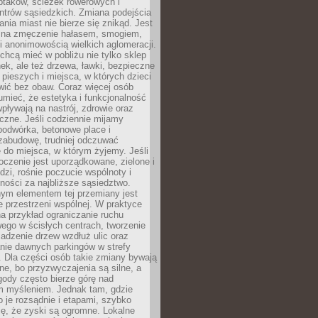
ptaków, ścieżek rowerowych i
ntrów sąsiedzkich. Zmiana podejścia
ania miast nie bierze się znikąd. Jest
 na zmęczenie hałasem, smogiem,
 anonimowością wielkich aglomeracji.
hcą mieć w pobliżu nie tylko sklep
ek, ale też drzewa, ławki, bezpieczne
a pieszych i miejsca, w których dzieci
wić bez obaw. Coraz więcej osób
mieć, że estetyka i funkcjonalność
wpływają na nastrój, zdrowie oraz
eczne. Jeśli codziennie mijamy
podwórka, betonowe place i
zabudowę, trudniej odczuwać
 do miejsca, w którym żyjemy. Jeśli
oczenie jest uporządkowane, zielone i
udzi, rośnie poczucie wspólnoty i
ności za najbliższe sąsiedztwo.
ym elementem tej przemiany jest
 przestrzeni wspólnej. W praktyce
a przykład ograniczanie ruchu
go w ścisłych centrach, tworzenie
adzenie drzew wzdłuż ulic oraz
nie dawnych parkingów w strefy
 Dla części osób takie zmiany bywają
ne, bo przyzwyczajenia są silne, a
ody często bierze górę nad
m myśleniem. Jednak tam, gdzie
je rozsądnie i etapami, szybko
ę, że zyski są ogromne. Lokalne