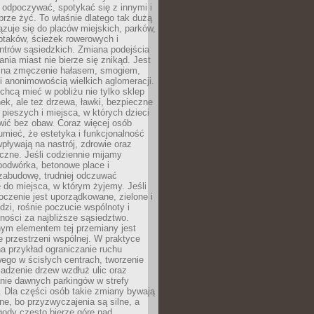
 odpoczywać, spotykać się z innymi i
brze żyć. To właśnie dlatego tak dużą
zuje się do placów miejskich, parków,
ptaków, ścieżek rowerowych i
ntrów sąsiedzkich. Zmiana podejścia
ania miast nie bierze się znikąd. Jest
 na zmęczenie hałasem, smogiem,
 anonimowością wielkich aglomeracji.
hcą mieć w pobliżu nie tylko sklep
ek, ale też drzewa, ławki, bezpieczne
a pieszych i miejsca, w których dzieci
wić bez obaw. Coraz więcej osób
mieć, że estetyka i funkcjonalność
wpływają na nastrój, zdrowie oraz
eczne. Jeśli codziennie mijamy
podwórka, betonowe place i
zabudowę, trudniej odczuwać
 do miejsca, w którym żyjemy. Jeśli
oczenie jest uporządkowane, zielone i
udzi, rośnie poczucie wspólnoty i
ności za najbliższe sąsiedztwo.
ym elementem tej przemiany jest
 przestrzeni wspólnej. W praktyce
a przykład ograniczanie ruchu
go w ścisłych centrach, tworzenie
adzenie drzew wzdłuż ulic oraz
nie dawnych parkingów w strefy
 Dla części osób takie zmiany bywają
ne, bo przyzwyczajenia są silne, a
ody często bierze górę nad