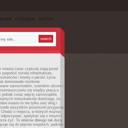
SCRIBE
FACEBOOK
TWITTER
miasta coraz częściej stają przed
k pogodzić rozwój infrastruktury,
szkańców i troskę o jakość życia.
lat dominowało myślenie
wane samochodom, szerokim ulicom i
rzemieszczaniu się między pracą a
 jednak coraz więcej samorządów,
i samych mieszkańców dostrzega, że
obre miasto to nie tylko sieć dróg i
 przede wszystkim przestrzeń przyjazna
. Chodzi o miejsca, w których można
 odpoczywać, spotykać się z innymi i
brze żyć. To właśnie dlatego tak dużą
zuje się do placów miejskich, parków,