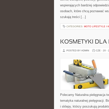
wspierających bardziej odpowiedzi
osobach, które chcą poznawać ws
szukają treści […]
CATEGORIES:
MOTO LIFESTYLE I
KOSMETYKI DLA 
POSTED BY ADMIN
CZE - 20 -
Polecamy Naturalna pielęgnacja t
tematyka naturalnej pielęgnacji. 
i sklepy, którzy poszukują produkt