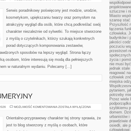
współodpowie
PLUS
SIZE
projektowan
NA
Serwis poradnikowy poświęcony jest modzie, urodzie,
sztuczne i n
CO
DZIEŃ
Miasto wspó
kosmetykom, upiększaniu twarzy oraz pomysłom na
szansę stać
atrakcyjny wygląd dla osób, które chcą podkreślać swój
Przyszłość m
łączenia fun
charakter niezależnie od sylwetki. To miejsce stworzone
człowieka. 
budynków i p
z myślą o czytelnikach, którzy szukają konkretnych
jakości codzi
porad dotyczących komponowania zestawów,
poczuciu ws
przestrzeń 
sprawdzonych sposobów na lepszy wygląd. Strona łączy
społecznych
ką osobom, które interesują się modą dla pełniejszych
życia i pomó
nie musi być
ęknem w naturalnym wydaniu. Polecamy […]
jednak stale
reagować na 
człowiek znó
miejska odz
Współczesne 
pytaniem, ja
potrzeby mie
UMERYJNY
Przez wiele 
podporządko
PORADNIK
 2026
MOŻLIWOŚĆ KOMENTOWANIA
ZOSTAŁA WYŁĄCZONA
szybkiemu p
PERFUMERYJNY
domem. Dziś
urbanistów 
Orientalno-przyprawowy charakter tej strony sprawia, że
prawdziwie d
jest to blog stworzony z myślą o osobach, które
osiedli, ale
człowiekowi