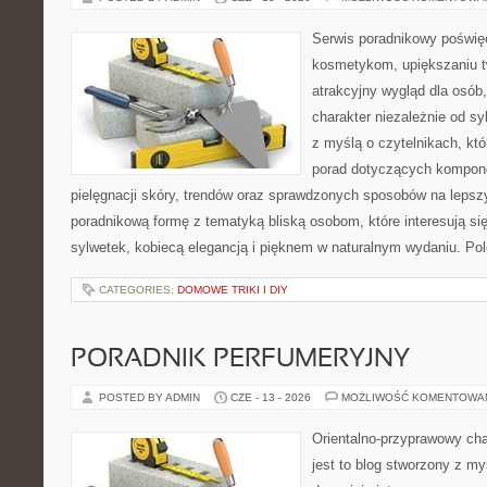
Serwis poradnikowy poświęc
kosmetykom, upiększaniu 
atrakcyjny wygląd dla osób
charakter niezależnie od sy
z myślą o czytelnikach, kt
porad dotyczących kompon
pielęgnacji skóry, trendów oraz sprawdzonych sposobów na lepsz
poradnikową formę z tematyką bliską osobom, które interesują si
sylwetek, kobiecą elegancją i pięknem w naturalnym wydaniu. P
CATEGORIES:
DOMOWE TRIKI I DIY
PORADNIK PERFUMERYJNY
POSTED BY ADMIN
CZE - 13 - 2026
MOŻLIWOŚĆ KOMENTOWA
Orientalno-przyprawowy char
jest to blog stworzony z my