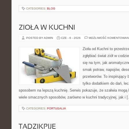
CATEGORIES:
BLOG
ZIOŁA W KUCHNI
POSTED BY ADMIN
CZE - 6 - 2026
MOŻLIWOŚĆ KOMENTOWAN
Zioła od Kuchni to przestrz
zgłębiać świat ziół w codzi
się na tym, jak aromatyczn
smak potraw, napojów, des
przetworów. To inspirujący 
tylko dodatkiem do dań, lec
sposobem na lepszą kuchnię. Serwis pokazuje, że szałwia mogą
wiele smacznych sposobów, zarówno w kuchni tradycyjnej, jak i 
CATEGORIES:
PORTUGALIA
TADZIKPIJE