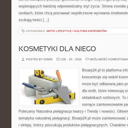
wspierających bardziej odpowiedzialny styl życia. Strona została
osobach, które chcą poznawać współczesne wyzwania środowisko
szukają treści […]
CATEGORIES:
MOTO LIFESTYLE I KULTURA KIEROWCÓW
KOSMETYKI DLA NIEGO
POSTED BY ADMIN
CZE - 20 - 2026
MOŻLIWOŚĆ KOMENTOWA
Bioarp24.pl to platforma in
koncentruje się wokół kosm
może być odbierana jako pr
dla osób, które interesują 
składnikach roślinnych. To 
rosnące zainteresowanie pie
Polecamy Naturalna pielęgnacja twarzy i Trendy i nowości. Głów
tematyka naturalnej pielęgnacji. Bioarp24.pl może zainteresować
i sklepy, którzy poszukują produktów pielęgnacyjnych. Charakter s