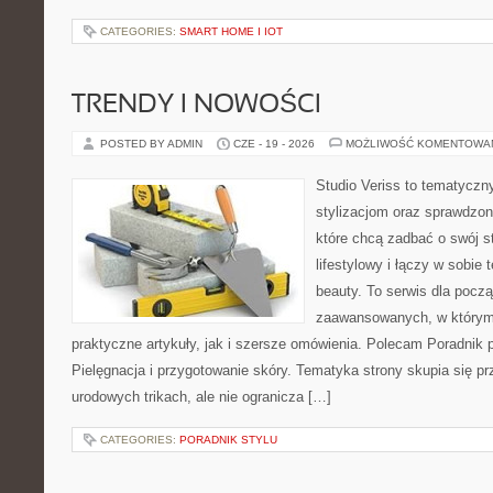
CATEGORIES:
SMART HOME I IOT
TRENDY I NOWOŚCI
POSTED BY ADMIN
CZE - 19 - 2026
MOŻLIWOŚĆ KOMENTOWA
Studio Veriss to tematyczn
stylizacjom oraz sprawdz
które chcą zadbać o swój s
lifestylowy i łączy w sobie
beauty. To serwis dla począ
zaawansowanych, w którym
praktyczne artykuły, jak i szersze omówienia. Polecam Poradnik po
Pielęgnacja i przygotowanie skóry. Tematyka strony skupia się p
urodowych trikach, ale nie ogranicza […]
CATEGORIES:
PORADNIK STYLU