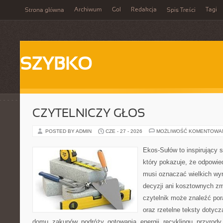
Archiwum
Gol
Redakcja
Tagi
Strona główna
Spis Treści
SZYBKO
CZYTELNICZY GŁOS
POSTED BY ADMIN
CZE - 27 - 2026
MOŻLIWOŚĆ KOMENTOWA
Ekos-Sułów to inspirujący s
który pokazuje, że odpowie
musi oznaczać wielkich wy
decyzji ani kosztownych zm
czytelnik może znaleźć por
oraz rzetelne teksty dotyc
domu, zakupów, podróży, gotowania, energii, recyklingu, przyrod