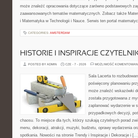
może znaleźć opracowania dotyczące zarówno podstawowych zagad
zaawansowanych tematów matematycznych. Zobacz także Mate
i Matematyka w Technologii i Nauce. Serwis ten portal matematy
CATEGORIES:
AMSTERDAM
HISTORIE I INSPIRACJE CZYTELN
POSTED BY ADMIN
CZE - 7 - 2026
MOŻLIWOŚĆ KOMENTOWAN
Sala Lacerta to rozbudowan
poświęcony planowaniu przy
może znaleźć wskazówki do
została przygotowana z myś
zaplanować wydarzenie w s
przypadkowych decyzji, poś
chaosu. To miejsce dla tych, którzy szukają czytelnych porad zw
menu, dekoracji, atrakcji, muzyki, budżetu, oprawy wydarzenia o
spotkania. Nowości na stronie Trendy i Inspiracje i Dekoracje i […