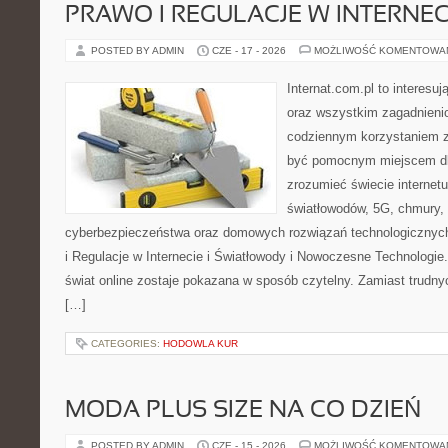
PRAWO I REGULACJE W INTERNEC
POSTED BY ADMIN
CZE - 17 - 2026
MOŻLIWOŚĆ KOMENTOWA
Internat.com.pl to interesuj
oraz wszystkim zagadnienio
codziennym korzystaniem z
być pomocnym miejscem dla
zrozumieć świecie internet
światłowodów, 5G, chmury, 
cyberbezpieczeństwa oraz domowych rozwiązań technologicznych
i Regulacje w Internecie i Światłowody i Nowoczesne Technologie
świat online zostaje pokazana w sposób czytelny. Zamiast trudnyc
[…]
CATEGORIES:
HODOWLA KUR
MODA PLUS SIZE NA CO DZIEŃ
POSTED BY ADMIN
CZE - 15 - 2026
MOŻLIWOŚĆ KOMENTOWA