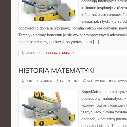
doceniają intensywne aroma
kulinarne inspiracje z różny
która może zainteresować 
świata, jak i tych, którzy 
odpowiednio dobrane przyprawy potrafią całkowicie odmienić nawe
Tematyka strony koncentruje się wokół aromatycznych mieszanek, 
znacznie szerszy, ponieważ przyprawy są tu […]
CATEGORIES:
RECENZJE KSIĄŻEK
HISTORIA MATEMATYKI
POSTED BY ADMIN
CZE - 9 - 2026
MOŻLIWOŚĆ KOMENTOWAN
SuperMatma.pl to praktyczn
poświęcony matematyce, któ
wzorów, równań i logicznyc
fascynujący. Strona został
osobach, które chcą poznaw
przyjaznej strony. To miejs