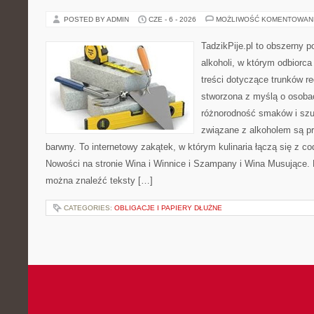
POSTED BY ADMIN
CZE - 6 - 2026
MOŻLIWOŚĆ KOMENTOWAN
TadzikPije.pl to obszerny p
alkoholi, w którym odbiorc
treści dotyczące trunków re
stworzona z myślą o osobac
różnorodność smaków i szu
związane z alkoholem są p
barwny. To internetowy zakątek, w którym kulinaria łączą się z c
Nowości na stronie Wina i Winnice i Szampany i Wina Musujące. N
można znaleźć teksty […]
CATEGORIES:
OBLIGACJE I PAPIERY DŁUŻNE