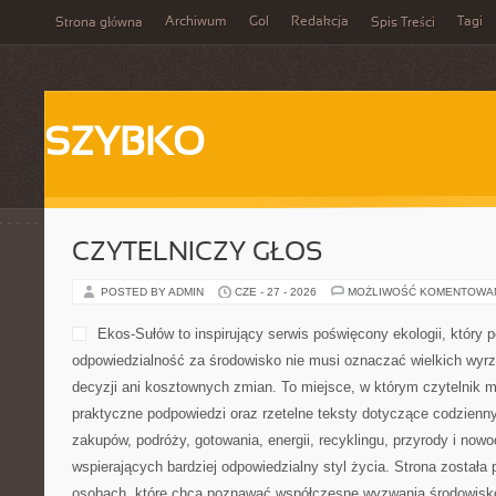
Archiwum
Gol
Redakcja
Tagi
Strona główna
Spis Treści
SZYBKO
CZYTELNICZY GŁOS
POSTED BY ADMIN
CZE - 27 - 2026
MOŻLIWOŚĆ KOMENTOWA
Ekos-Sułów to inspirujący serwis poświęcony ekologii, który 
odpowiedzialność za środowisko nie musi oznaczać wielkich wy
decyzji ani kosztownych zmian. To miejsce, w którym czytelnik 
praktyczne podpowiedzi oraz rzetelne teksty dotyczące codzien
zakupów, podróży, gotowania, energii, recyklingu, przyrody i no
wspierających bardziej odpowiedzialny styl życia. Strona została
osobach, które chcą poznawać współczesne wyzwania środowisko