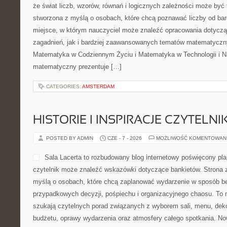
że świat liczb, wzorów, równań i logicznych zależności może być 
stworzona z myślą o osobach, które chcą poznawać liczby od bard
miejsce, w którym nauczyciel może znaleźć opracowania dotyc
zagadnień, jak i bardziej zaawansowanych tematów matematyczn
Matematyka w Codziennym Życiu i Matematyka w Technologii i Na
matematyczny prezentuje […]
CATEGORIES:
AMSTERDAM
HISTORIE I INSPIRACJE CZYTELN
POSTED BY ADMIN
CZE - 7 - 2026
MOŻLIWOŚĆ KOMENTOWAN
Sala Lacerta to rozbudowany blog internetowy poświęcony pl
czytelnik może znaleźć wskazówki dotyczące bankietów. Strona 
myślą o osobach, które chcą zaplanować wydarzenie w sposób b
przypadkowych decyzji, pośpiechu i organizacyjnego chaosu. To m
szukają czytelnych porad związanych z wyborem sali, menu, dekor
budżetu, oprawy wydarzenia oraz atmosfery całego spotkania. Now