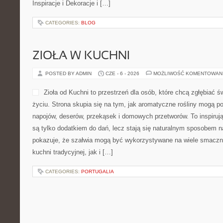
Inspiracje i Dekoracje i […]
CATEGORIES:
BLOG
ZIOŁA W KUCHNI
POSTED BY ADMIN
CZE - 6 - 2026
MOŻLIWOŚĆ KOMENTOWAN
Zioła od Kuchni to przestrzeń dla osób, które chcą zgłębiać ś
życiu. Strona skupia się na tym, jak aromatyczne rośliny mogą p
napojów, deserów, przekąsek i domowych przetworów. To inspirują
są tylko dodatkiem do dań, lecz stają się naturalnym sposobem n
pokazuje, że szałwia mogą być wykorzystywane na wiele smacz
kuchni tradycyjnej, jak i […]
CATEGORIES:
PORTUGALIA