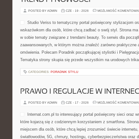
TRENDY I NOWOŚCI
POSTED BY ADMIN
CZE - 19 - 2026
MOŻLIWOŚĆ KOMENTOWA
Studio Veriss to tematyczny portal poświęcony stylizacjom 
wskazówkom dla osób, które chcą zadbać o swój styl. Strona ma c
w sobie tematy związane z trendami beauty. To serwis dla początk
zaawansowanych, w którym można znaleźć zarówno praktyczne art
omówienia. Polecam Poradnik początkującej stylistki i Pielęgnacj
Tematyka strony skupia się przede wszystkim na urodowych trikac
CATEGORIES:
PORADNIK STYLU
PRAWO I REGULACJE W INTERNEC
POSTED BY ADMIN
CZE - 17 - 2026
MOŻLIWOŚĆ KOMENTOWA
Internat.com.pl to interesujący portal poświęcony sieci oraz
które kojarzą się z codziennym korzystaniem z smartfona. Str
miejscem dla osób, które chcą lepiej zrozumieć świecie internetu
światłowodów, 5G, chmury, hostingu, cyberbezpieczeństwa oraz