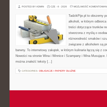
POSTED BY ADMIN
CZE - 6 - 2026
MOŻLIWOŚĆ KOMENTOWAN
TadzikPije.pl to obszerny p
alkoholi, w którym odbiorc
treści dotyczące trunków re
stworzona z myślą o osobac
różnorodność smaków i szu
związane z alkoholem są p
barwny. To internetowy zakątek, w którym kulinaria łączą się z c
Nowości na stronie Wina i Winnice i Szampany i Wina Musujące. N
można znaleźć teksty […]
CATEGORIES:
OBLIGACJE I PAPIERY DŁUŻNE