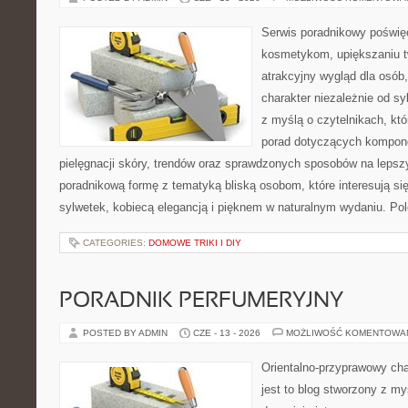
Serwis poradnikowy poświęc
kosmetykom, upiększaniu 
atrakcyjny wygląd dla osób
charakter niezależnie od sy
z myślą o czytelnikach, kt
porad dotyczących kompon
pielęgnacji skóry, trendów oraz sprawdzonych sposobów na lepsz
poradnikową formę z tematyką bliską osobom, które interesują si
sylwetek, kobiecą elegancją i pięknem w naturalnym wydaniu. P
CATEGORIES:
DOMOWE TRIKI I DIY
PORADNIK PERFUMERYJNY
POSTED BY ADMIN
CZE - 13 - 2026
MOŻLIWOŚĆ KOMENTOWA
Orientalno-przyprawowy char
jest to blog stworzony z my