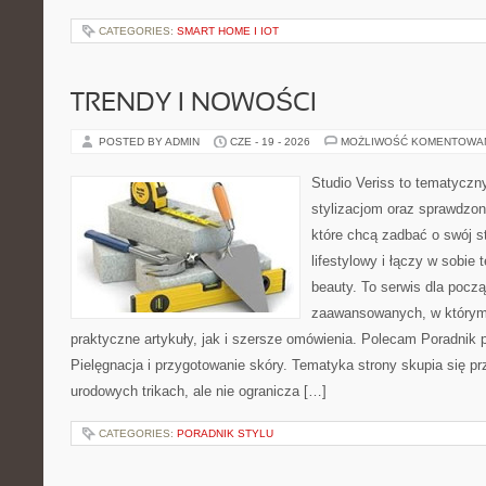
CATEGORIES:
SMART HOME I IOT
TRENDY I NOWOŚCI
POSTED BY ADMIN
CZE - 19 - 2026
MOŻLIWOŚĆ KOMENTOWA
Studio Veriss to tematyczn
stylizacjom oraz sprawdz
które chcą zadbać o swój s
lifestylowy i łączy w sobie
beauty. To serwis dla począ
zaawansowanych, w którym
praktyczne artykuły, jak i szersze omówienia. Polecam Poradnik po
Pielęgnacja i przygotowanie skóry. Tematyka strony skupia się p
urodowych trikach, ale nie ogranicza […]
CATEGORIES:
PORADNIK STYLU