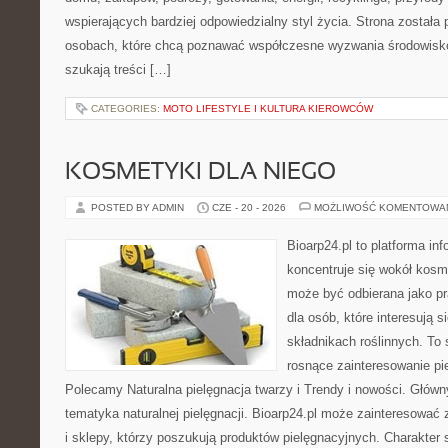
wspierających bardziej odpowiedzialny styl życia. Strona została
osobach, które chcą poznawać współczesne wyzwania środowisko
szukają treści […]
CATEGORIES:
MOTO LIFESTYLE I KULTURA KIEROWCÓW
KOSMETYKI DLA NIEGO
POSTED BY ADMIN
CZE - 20 - 2026
MOŻLIWOŚĆ KOMENTOWA
Bioarp24.pl to platforma in
koncentruje się wokół kosm
może być odbierana jako pr
dla osób, które interesują 
składnikach roślinnych. To 
rosnące zainteresowanie pie
Polecamy Naturalna pielęgnacja twarzy i Trendy i nowości. Głów
tematyka naturalnej pielęgnacji. Bioarp24.pl może zainteresować
i sklepy, którzy poszukują produktów pielęgnacyjnych. Charakter s