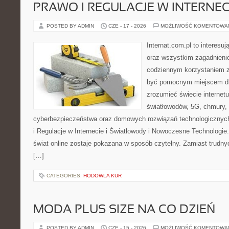
PRAWO I REGULACJE W INTERNEC
POSTED BY ADMIN
CZE - 17 - 2026
MOŻLIWOŚĆ KOMENTOWA
Internat.com.pl to interesuj
oraz wszystkim zagadnienio
codziennym korzystaniem z
być pomocnym miejscem dla
zrozumieć świecie internet
światłowodów, 5G, chmury, 
cyberbezpieczeństwa oraz domowych rozwiązań technologicznych
i Regulacje w Internecie i Światłowody i Nowoczesne Technologie
świat online zostaje pokazana w sposób czytelny. Zamiast trudnyc
[…]
CATEGORIES:
HODOWLA KUR
MODA PLUS SIZE NA CO DZIEŃ
POSTED BY ADMIN
CZE - 15 - 2026
MOŻLIWOŚĆ KOMENTOWA