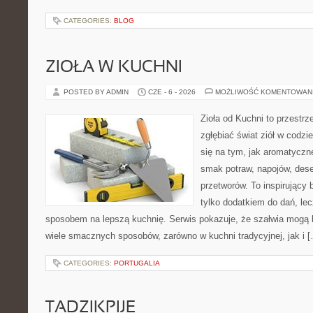
CATEGORIES:
BLOG
ZIOŁA W KUCHNI
POSTED BY ADMIN
CZE - 6 - 2026
MOŻLIWOŚĆ KOMENTOWAN
Zioła od Kuchni to przestrz
zgłębiać świat ziół w codzi
się na tym, jak aromatyczn
smak potraw, napojów, des
przetworów. To inspirujący 
tylko dodatkiem do dań, lec
sposobem na lepszą kuchnię. Serwis pokazuje, że szałwia mogą
wiele smacznych sposobów, zarówno w kuchni tradycyjnej, jak i 
CATEGORIES:
PORTUGALIA
TADZIKPIJE