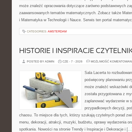
może znaleźć opracowania dotyczące zarówno podstawowych zagad
zaawansowanych tematów matematycznych. Zobacz także Mate
i Matematyka w Technologii i Nauce. Serwis ten portal matematy
CATEGORIES:
AMSTERDAM
HISTORIE I INSPIRACJE CZYTELN
POSTED BY ADMIN
CZE - 7 - 2026
MOŻLIWOŚĆ KOMENTOWAN
Sala Lacerta to rozbudowan
poświęcony planowaniu przy
może znaleźć wskazówki do
została przygotowana z myś
zaplanować wydarzenie w s
przypadkowych decyzji, poś
chaosu. To miejsce dla tych, którzy szukają czytelnych porad zw
menu, dekoracji, atrakcji, muzyki, budżetu, oprawy wydarzenia o
spotkania. Nowości na stronie Trendy i Inspiracje i Dekoracje i […