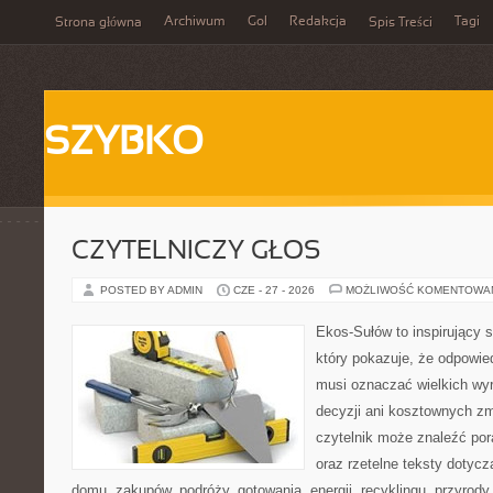
Archiwum
Gol
Redakcja
Tagi
Strona główna
Spis Treści
SZYBKO
CZYTELNICZY GŁOS
POSTED BY ADMIN
CZE - 27 - 2026
MOŻLIWOŚĆ KOMENTOWA
Ekos-Sułów to inspirujący s
który pokazuje, że odpowie
musi oznaczać wielkich wy
decyzji ani kosztownych zm
czytelnik może znaleźć por
oraz rzetelne teksty dotyc
domu, zakupów, podróży, gotowania, energii, recyklingu, przyrod