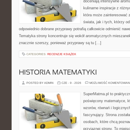
doceniają intensywne aroma
kulinarne inspiracje z różny
która może zainteresować 
świata, jak i tych, którzy 
odpowiednio dobrane przyprawy potrafią całkowicie odmienić nawe
Tematyka strony koncentruje się wokół aromatycznych mieszanek, 
znacznie szerszy, ponieważ przyprawy są tu […]
CATEGORIES:
RECENZJE KSIĄŻEK
HISTORIA MATEMATYKI
POSTED BY ADMIN
CZE - 9 - 2026
MOŻLIWOŚĆ KOMENTOWAN
SuperMatma.pl to praktyczn
poświęcony matematyce, któ
wzorów, równań i logicznyc
fascynujący. Strona został
osobach, które chcą poznaw
przyjaznej strony. To miejs