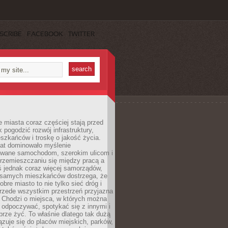
SCRIBE
FACEBOOK
TWITTER
miasta coraz częściej stają przed
k pogodzić rozwój infrastruktury,
szkańców i troskę o jakość życia.
lat dominowało myślenie
wane samochodom, szerokim ulicom i
rzemieszczaniu się między pracą a
 jednak coraz więcej samorządów,
i samych mieszkańców dostrzega, że
obre miasto to nie tylko sieć dróg i
 przede wszystkim przestrzeń przyjazna
. Chodzi o miejsca, w których można
 odpoczywać, spotykać się z innymi i
brze żyć. To właśnie dlatego tak dużą
zuje się do placów miejskich, parków,