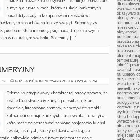
charakter niezależnie od sylwetki. To miejsce stworzone
długofalowy
z myślą o czytelnikach, którzy szukają konkretnych
wprowadzono 
okazywało si
porad dotyczących komponowania zestawów,
sklepy zacz
restauracje 
sprawdzonych sposobów na lepszy wygląd. Strona łączy
mieszkańcy 
ką osobom, które interesują się modą dla pełniejszych
aktywności. 
punktem tran
ęknem w naturalnym wydaniu. Polecamy […]
przestrzenią
także rola zi
traktowane j
element mie
temperaturę 
jakość powie
UMERYJNY
czasach ros
fal upałów o
bezpieczeńs
PORADNIK
 2026
MOŻLIWOŚĆ KOMENTOWANIA
ZOSTAŁA WYŁĄCZONA
wiele form. 
PERFUMERYJNY
niewielki sk
Orientalno-przyprawowy charakter tej strony sprawia, że
zadrzewiona 
codziennych 
jest to blog stworzony z myślą o osobach, które
odległych cz
kontaktu z n
doceniają intensywne aromaty, nieoczywiste smaki i
wydaje. Dobr
kulinarne inspiracje z różnych stron świata. To witryna,
które budują
wyłącznie o 
która może zainteresować zarówno pasjonatów kuchni
ale o przest
świata, jak i tych, którzy od dawna wiedzą, że
toczy się ży
miejscem sta
rafią całkowicie odmienić nawet najprostsze danie.
biblioteką, 