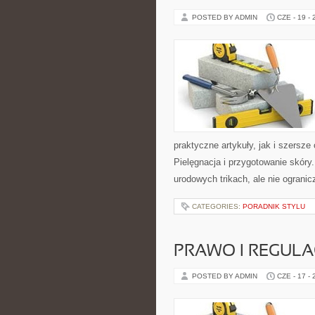
POSTED BY ADMIN
CZE - 19 -
praktyczne artykuły, jak i szersze
Pielęgnacja i przygotowanie skóry
urodowych trikach, ale nie ogranic
CATEGORIES:
PORADNIK STYLU
PRAWO I REGULA
POSTED BY ADMIN
CZE - 17 -