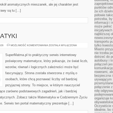
zaprojektow
okół aromatycznych mieszanek, ale jej charakter jest
punktów odni
rawy są tu […]
że ich dziel
połowie taki
potrzeba, by
informacji i 
może pełnić
inicjatywac
najbliższej 
ATYKI
nowoczesnym
transportu p
tylko kwesti
HISTORIA
026
MOŻLIWOŚĆ KOMENTOWANIA
ZOSTAŁA WYŁĄCZONA
MATEMATYKI
Miasto przy
nie trzeba 
SuperMatma.pl to praktyczny serwis internetowy
dotrzeć do p
autobusy i t
poświęcony matematyce, który pokazuje, że świat liczb,
połączeń jest
wzorów, równań i logicznych zależności może być
komunikację 
rowerami, ale
fascynujący. Strona została stworzona z myślą o
bezpieczna 
osobach, które chcą poznawać liczby od bardziej
urywającym s
przemyślane 
przyjaznej strony. To miejsce, w którym nauczyciel
połączenie z
rolę odgryw
ce zarówno podstawowych zagadnień, jak i bardziej
podejmowaniu
tycznych. Zobacz także Matematyka w Codziennym Życiu
organizuje k
obywatelskie
e. Serwis ten portal matematyczny prezentuje […]
Oczywiście 
idealnie, bo