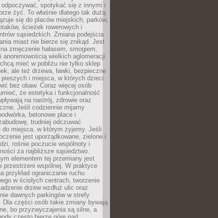
 odpoczywać, spotykać się z innymi i
brze żyć. To właśnie dlatego tak dużą
zuje się do placów miejskich, parków,
ptaków, ścieżek rowerowych i
ntrów sąsiedzkich. Zmiana podejścia
ania miast nie bierze się znikąd. Jest
 na zmęczenie hałasem, smogiem,
 anonimowością wielkich aglomeracji.
hcą mieć w pobliżu nie tylko sklep
ek, ale też drzewa, ławki, bezpieczne
a pieszych i miejsca, w których dzieci
wić bez obaw. Coraz więcej osób
mieć, że estetyka i funkcjonalność
wpływają na nastrój, zdrowie oraz
eczne. Jeśli codziennie mijamy
podwórka, betonowe place i
zabudowę, trudniej odczuwać
 do miejsca, w którym żyjemy. Jeśli
oczenie jest uporządkowane, zielone i
udzi, rośnie poczucie wspólnoty i
ności za najbliższe sąsiedztwo.
ym elementem tej przemiany jest
 przestrzeni wspólnej. W praktyce
a przykład ograniczanie ruchu
go w ścisłych centrach, tworzenie
adzenie drzew wzdłuż ulic oraz
nie dawnych parkingów w strefy
 Dla części osób takie zmiany bywają
ne, bo przyzwyczajenia są silne, a
ody często bierze górę nad