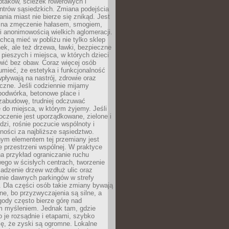
ptaków, ścieżek rowerowych i
ntrów sąsiedzkich. Zmiana podejścia
ania miast nie bierze się znikąd. Jest
 na zmęczenie hałasem, smogiem,
 anonimowością wielkich aglomeracji.
hcą mieć w pobliżu nie tylko sklep
ek, ale też drzewa, ławki, bezpieczne
a pieszych i miejsca, w których dzieci
wić bez obaw. Coraz więcej osób
mieć, że estetyka i funkcjonalność
wpływają na nastrój, zdrowie oraz
eczne. Jeśli codziennie mijamy
podwórka, betonowe place i
zabudowę, trudniej odczuwać
 do miejsca, w którym żyjemy. Jeśli
oczenie jest uporządkowane, zielone i
udzi, rośnie poczucie wspólnoty i
ności za najbliższe sąsiedztwo.
ym elementem tej przemiany jest
 przestrzeni wspólnej. W praktyce
a przykład ograniczanie ruchu
go w ścisłych centrach, tworzenie
adzenie drzew wzdłuż ulic oraz
nie dawnych parkingów w strefy
 Dla części osób takie zmiany bywają
ne, bo przyzwyczajenia są silne, a
ody często bierze górę nad
m myśleniem. Jednak tam, gdzie
je rozsądnie i etapami, szybko
ę, że zyski są ogromne. Lokalne