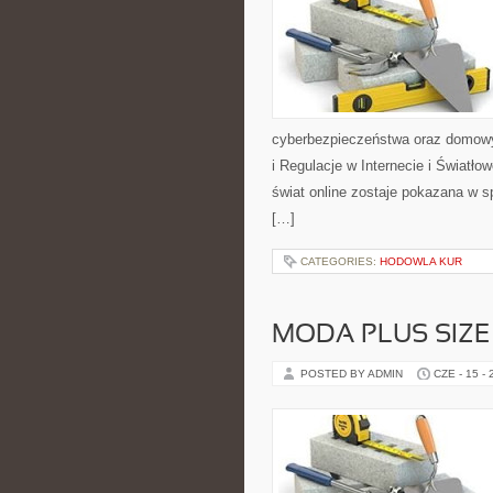
cyberbezpieczeństwa oraz domowy
i Regulacje w Internecie i Światł
świat online zostaje pokazana w s
[…]
CATEGORIES:
HODOWLA KUR
MODA PLUS SIZE
POSTED BY ADMIN
CZE - 15 -