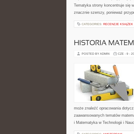
Tematyka strony koncentruje się w
znacznie szerszy, ponieważ przyp
CATEGORIES:
RECENZJE KSIĄŻEK
HISTORIA MATEM
POSTED BY ADMIN
CZE - 9 - 2
może znaleźć opracowania dotyczą
zaawansowanych tematów matema
i Matematyka w Technologii i Nauc