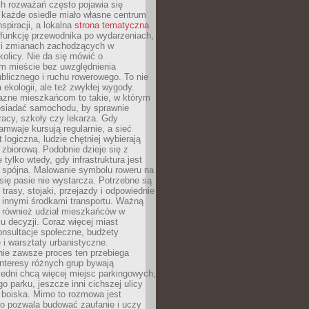
ch rozważań często pojawia się
 każde osiedle miało własne centrum
inspiracji, a lokalna
strona tematyczna
 funkcję przewodnika po wydarzeniach,
h i zmianach zachodzących w
okolicy. Nie da się mówić o
 mieście bez uwzględnienia
ublicznego i ruchu rowerowego. To nie
a ekologii, ale też zwykłej wygody.
jazne mieszkańcom to takie, w którym
posiadać samochodu, by sprawnie
racy, szkoły czy lekarza. Gdy
ramwaje kursują regularnie, a sieć
 logiczna, ludzie chętniej wybierają
zbiorową. Podobnie dzieje się z
 tylko wtedy, gdy infrastruktura jest
i spójna. Malowanie symbolu roweru na
ię pasie nie wystarcza. Potrzebne są
trasy, stojaki, przejazdy i odpowiednie
 innymi środkami transportu. Ważną
a również udział mieszkańców w
 decyzji. Coraz więcej miast
onsultacje społeczne, budżety
 i warsztaty urbanistyczne.
nie zawsze proces ten przebiega
 interesy różnych grup bywają
edni chcą więcej miejsc parkingowych,
go parku, jeszcze inni cichszej ulicy
 boiska. Mimo to rozmowa jest
bo pozwala budować zaufanie i uczy