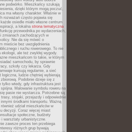
ane podwórko. Mieszkańcy szukają
esienia, dzięki którym mogą poczuć,
nica ma własny charakter. Właśnie w
ch rozważań często pojawia się
 każde osiedle miało własne centrum
inspiracji, a lokalna
strona tematyczna
 funkcję przewodnika po wydarzeniach,
h i zmianach zachodzących w
okolicy. Nie da się mówić o
 mieście bez uwzględnienia
ublicznego i ruchu rowerowego. To nie
a ekologii, ale też zwykłej wygody.
jazne mieszkańcom to takie, w którym
posiadać samochodu, by sprawnie
racy, szkoły czy lekarza. Gdy
ramwaje kursują regularnie, a sieć
 logiczna, ludzie chętniej wybierają
zbiorową. Podobnie dzieje się z
 tylko wtedy, gdy infrastruktura jest
i spójna. Malowanie symbolu roweru na
ię pasie nie wystarcza. Potrzebne są
trasy, stojaki, przejazdy i odpowiednie
 innymi środkami transportu. Ważną
a również udział mieszkańców w
 decyzji. Coraz więcej miast
onsultacje społeczne, budżety
 i warsztaty urbanistyczne.
nie zawsze proces ten przebiega
 interesy różnych grup bywają