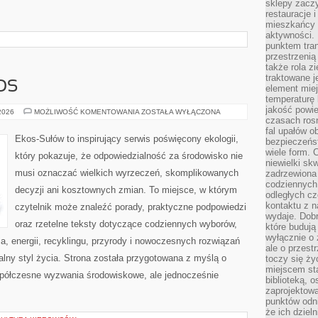
sklepy zacz
restauracje 
mieszkańcy 
aktywności. 
punktem tran
przestrzenią
także rola zi
traktowane j
OS
element mie
temperaturę 
jakość powie
CZYTELNICZY
 2026
MOŻLIWOŚĆ KOMENTOWANIA
ZOSTAŁA WYŁĄCZONA
GŁOS
czasach ros
fal upałów o
Ekos-Sułów to inspirujący serwis poświęcony ekologii,
bezpieczeńs
wiele form. 
który pokazuje, że odpowiedzialność za środowisko nie
niewielki sk
musi oznaczać wielkich wyrzeczeń, skomplikowanych
zadrzewiona 
codziennych 
decyzji ani kosztownych zmian. To miejsce, w którym
odległych cz
kontaktu z n
czytelnik może znaleźć porady, praktyczne podpowiedzi
wydaje. Dobr
oraz rzetelne teksty dotyczące codziennych wyborów,
które budują
wyłącznie o 
, energii, recyklingu, przyrody i nowoczesnych rozwiązań
ale o przest
alny styl życia. Strona została przygotowana z myślą o
toczy się ży
miejscem sta
półczesne wyzwania środowiskowe, ale jednocześnie
biblioteką, 
zaprojektow
punktów odni
że ich dziel