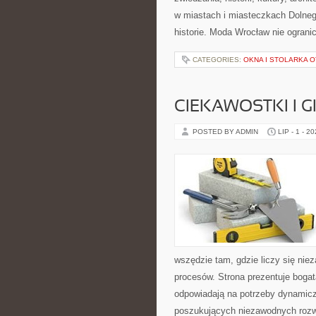
w miastach i miasteczkach Dolnego
historie. Moda Wrocław nie ogranic
CATEGORIES:
OKNA I STOLARKA
CIEKAWOSTKI I 
POSTED BY ADMIN
LIP - 1 - 2
wszędzie tam, gdzie liczy się n
procesów. Strona prezentuje bogatą
odpowiadają na potrzeby dynamiczn
poszukujących niezawodnych rozwi