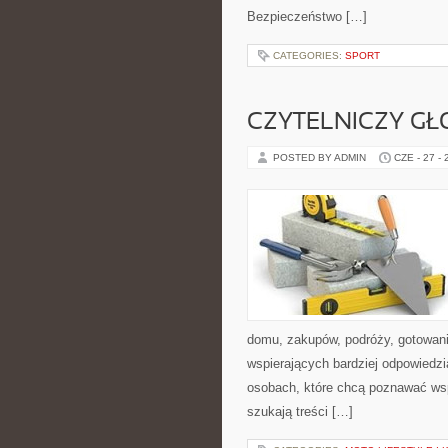
Bezpieczeństwo […]
CATEGORIES:
SPORT
CZYTELNICZY GŁ
POSTED BY ADMIN
CZE - 27 -
domu, zakupów, podróży, gotowania
wspierających bardziej odpowiedzi
osobach, które chcą poznawać ws
szukają treści […]