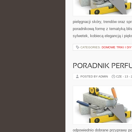
pielęgnacji skóry, trendów oraz 
poradnikową formę z tematyką blis
sylwetek, kobiecą elegancją i pi
CATEGORIES:
DOMOWE TRIKI I DIY
PORADNIK PERF
POSTED BY ADMIN
CZE - 13 -
odpowiednio dobrane przyprawy pot