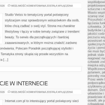
współodpowie
projektowan
TRENDY
 2026
MOŻLIWOŚĆ KOMENTOWANIA
ZOSTAŁA WYŁĄCZONA
I
sztuczne i n
NOWOŚCI
Miasto wspó
Studio Veriss to tematyczny portal poświęcony
szansę stać
Przyszłość m
stylizacjom oraz sprawdzonym wskazówkom dla osób,
łączenia fun
które chcą zadbać o swój styl. Strona ma charakter
człowieka. 
budynków i p
lifestylowy i łączy w sobie tematy związane z trendami
jakości codzi
beauty. To serwis dla początkujących i bardziej
poczuciu ws
przestrzeń 
zaawansowanych, w którym można znaleźć zarówno
społecznych
życia i pomó
 omówienia. Polecam Poradnik początkującej stylistki i
nie musi być
. Tematyka strony skupia się przede wszystkim na
jednak stale
reagować na 
za […]
człowiek znó
miejska odz
Współczesne 
pytaniem, ja
potrzeby mie
Przez wiele 
podporządko
CJE W INTERNECIE
szybkiemu p
domem. Dziś
PRAWO
 2026
MOŻLIWOŚĆ KOMENTOWANIA
ZOSTAŁA WYŁĄCZONA
urbanistów 
I
prawdziwie d
REGULACJE
W
osiedli, ale
Internat.com.pl to interesujący portal poświęcony sieci
INTERNECIE
człowiekowi