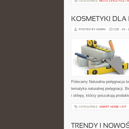
CATEGORIES:
MOTO LIFESTYLE I
KOSMETYKI DLA 
POSTED BY ADMIN
CZE - 20 -
Polecamy Naturalna pielęgnacja t
tematyka naturalnej pielęgnacji. 
i sklepy, którzy poszukują produkt
CATEGORIES:
SMART HOME I IOT
TRENDY I NOWOŚ