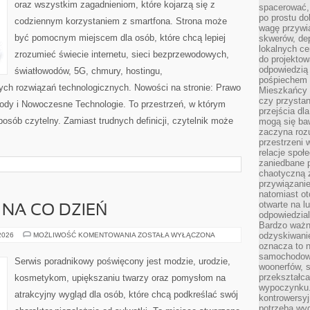
oraz wszystkim zagadnieniom, które kojarzą się z
spacerować,
po prostu do
codziennym korzystaniem z smartfona. Strona może
wagę przywią
być pomocnym miejscem dla osób, które chcą lepiej
skwerów, de
lokalnych ce
zrozumieć świecie internetu, sieci bezprzewodowych,
do projektow
odpowiedzią
światłowodów, 5G, chmury, hostingu,
pośpiechem i
ch rozwiązań technologicznych. Nowości na stronie: Prawo
Mieszkańcy c
czy przystan
owody i Nowoczesne Technologie. To przestrzeń, w którym
przejścia dl
posób czytelny. Zamiast trudnych definicji, czytelnik może
mogą się ba
zaczyna rozu
przestrzeni 
relacje społ
zaniedbane 
chaotyczną 
przywiązanie
natomiast ot
otwarte na l
 NA CO DZIEŃ
odpowiedzial
Bardzo ważn
MODA
odzyskiwanie
 2026
MOŻLIWOŚĆ KOMENTOWANIA
ZOSTAŁA WYŁĄCZONA
PLUS
oznacza to n
SIZE
samochodowe
NA
Serwis poradnikowy poświęcony jest modzie, urodzie,
CO
woonerfów, s
DZIEŃ
przekształca
kosmetykom, upiększaniu twarzy oraz pomysłom na
wypoczynku.
atrakcyjny wygląd dla osób, które chcą podkreślać swój
kontrowersyj
potrzeba wyg