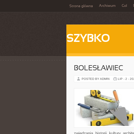
Archiwum
Gol
Strona główna
SZYBKO
BOLESŁAWIEC
POSTED BY ADMIN
LIP - 2 - 2
zwiedzania, historii, kultury, arch