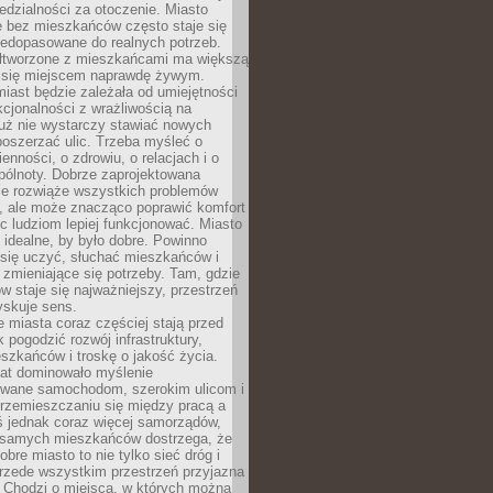
dzialności za otoczenie. Miasto
e bez mieszkańców często staje się
iedopasowane do realnych potrzeb.
łtworzone z mieszkańcami ma większą
 się miejscem naprawdę żywym.
iast będzie zależała od umiejętności
kcjonalności z wrażliwością na
Już nie wystarczy stawiać nowych
oszerzać ulic. Trzeba myśleć o
enności, o zdrowiu, o relacjach i o
pólnoty. Dobrze zaprojektowana
nie rozwiąże wszystkich problemów
, ale może znacząco poprawić komfort
c ludziom lepiej funkcjonować. Miasto
 idealne, by było dobre. Powinno
 się uczyć, słuchać mieszkańców i
zmieniające się potrzeby. Tam, gdzie
w staje się najważniejszy, przestrzeń
yskuje sens.
miasta coraz częściej stają przed
k pogodzić rozwój infrastruktury,
szkańców i troskę o jakość życia.
lat dominowało myślenie
wane samochodom, szerokim ulicom i
rzemieszczaniu się między pracą a
 jednak coraz więcej samorządów,
i samych mieszkańców dostrzega, że
obre miasto to nie tylko sieć dróg i
 przede wszystkim przestrzeń przyjazna
. Chodzi o miejsca, w których można