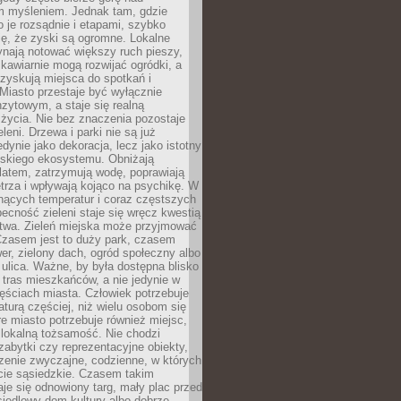
m myśleniem. Jednak tam, gdzie
je rozsądnie i etapami, szybko
ę, że zyski są ogromne. Lokalne
ynają notować większy ruch pieszy,
i kawiarnie mogą rozwijać ogródki, a
zyskują miejsca do spotkań i
Miasto przestaje być wyłącznie
zytowym, a staje się realną
 życia. Nie bez znaczenia pozostaje
eleni. Drzewa i parki nie są już
edynie jako dekoracja, lecz jako istotny
jskiego ekosystemu. Obniżają
latem, zatrzymują wodę, poprawiają
trza i wpływają kojąco na psychikę. W
nących temperatur i coraz częstszych
becność zieleni staje się wręcz kwestią
twa. Zieleń miejska może przyjmować
Czasem jest to duży park, czasem
wer, zielony dach, ogród społeczny albo
ulica. Ważne, by była dostępna blisko
tras mieszkańców, a nie jedynie w
ęściach miasta. Człowiek potrzebuje
aturą częściej, niż wielu osobom się
e miasto potrzebuje również miejsc,
 lokalną tożsamość. Nie chodzi
zabytki czy reprezentacyjne obiekty,
rzenie zwyczajne, codzienne, w których
cie sąsiedzkie. Czasem takim
je się odnowiony targ, mały plac przed
osiedlowy dom kultury albo dobrze