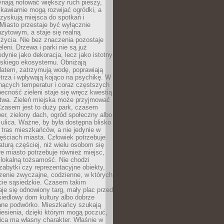
ynają notować większy ruch pieszy,
i kawiarnie mogą rozwijać ogródki, a
zyskują miejsca do spotkań i
Miasto przestaje być wyłącznie
zytowym, a staje się realną
 życia. Nie bez znaczenia pozostaje
eleni. Drzewa i parki nie są już
edynie jako dekoracja, lecz jako istotny
jskiego ekosystemu. Obniżają
latem, zatrzymują wodę, poprawiają
trza i wpływają kojąco na psychikę. W
nących temperatur i coraz częstszych
becność zieleni staje się wręcz kwestią
twa. Zieleń miejska może przyjmować
Czasem jest to duży park, czasem
wer, zielony dach, ogród społeczny albo
ulica. Ważne, by była dostępna blisko
tras mieszkańców, a nie jedynie w
ęściach miasta. Człowiek potrzebuje
aturą częściej, niż wielu osobom się
e miasto potrzebuje również miejsc,
 lokalną tożsamość. Nie chodzi
zabytki czy reprezentacyjne obiekty,
rzenie zwyczajne, codzienne, w których
cie sąsiedzkie. Czasem takim
je się odnowiony targ, mały plac przed
osiedlowy dom kultury albo dobrze
ane podwórko. Mieszkańcy szukają
esienia, dzięki którym mogą poczuć,
nica ma własny charakter. Właśnie w