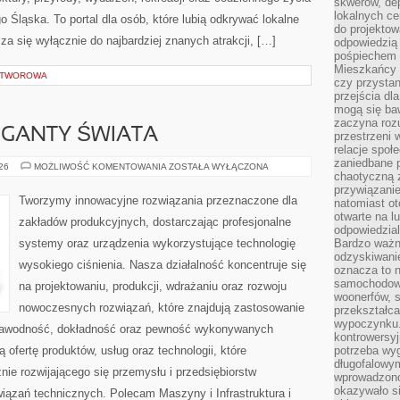
skwerów, de
lokalnych ce
 Śląska. To portal dla osób, które lubią odkrywać lokalne
do projektow
za się wyłącznie do najbardziej znanych atrakcji, […]
odpowiedzią
pośpiechem i
Mieszkańcy c
 OTWOROWA
czy przystan
przejścia dl
mogą się ba
zaczyna rozu
GIGANTY ŚWIATA
przestrzeni 
relacje społ
zaniedbane 
CIEKAWOSTKI
026
MOŻLIWOŚĆ KOMENTOWANIA
ZOSTAŁA WYŁĄCZONA
chaotyczną 
I
GIGANTY
przywiązanie
ŚWIATA
Tworzymy innowacyjne rozwiązania przeznaczone dla
natomiast ot
otwarte na l
zakładów produkcyjnych, dostarczając profesjonalne
odpowiedzial
systemy oraz urządzenia wykorzystujące technologię
Bardzo ważn
odzyskiwanie
wysokiego ciśnienia. Nasza działalność koncentruje się
oznacza to n
samochodowe
na projektowaniu, produkcji, wdrażaniu oraz rozwoju
woonerfów, s
nowoczesnych rozwiązań, które znajdują zastosowanie
przekształca
wypoczynku.
iezawodność, dokładność oraz pewność wykonywanych
kontrowersyj
 ofertę produktów, usług oraz technologii, które
potrzeba wyg
długofalowy
ie rozwijającego się przemysłu i przedsiębiorstw
wprowadzono 
okazywało si
ązań technicznych. Polecam Maszyny i Infrastruktura i