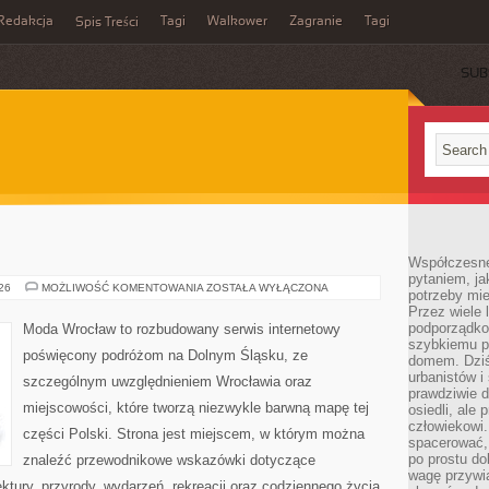
Redakcja
Tagi
Walkower
Zagranie
Tagi
Spis Treści
SUB
Współczesne 
pytaniem, ja
BOLESŁAWIEC
026
MOŻLIWOŚĆ KOMENTOWANIA
ZOSTAŁA WYŁĄCZONA
potrzeby mie
Przez wiele 
podporządko
Moda Wrocław to rozbudowany serwis internetowy
szybkiemu p
poświęcony podróżom na Dolnym Śląsku, ze
domem. Dziś
urbanistów 
szczególnym uwzględnieniem Wrocławia oraz
prawdziwie d
miejscowości, które tworzą niezwykle barwną mapę tej
osiedli, ale
człowiekowi
części Polski. Strona jest miejscem, w którym można
spacerować,
po prostu do
znaleźć przewodnikowe wskazówki dotyczące
wagę przywią
itektury, przyrody, wydarzeń, rekreacji oraz codziennego życia