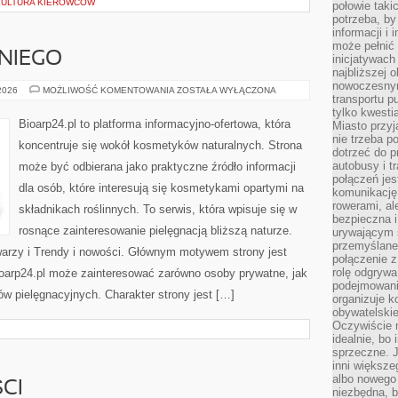
 KULTURA KIEROWCÓW
połowie taki
potrzeba, by
informacji i 
może pełnić
NIEGO
inicjatywac
najbliższej 
nowoczesnym
KOSMETYKI
 2026
MOŻLIWOŚĆ KOMENTOWANIA
ZOSTAŁA WYŁĄCZONA
transportu p
DLA
NIEGO
tylko kwesti
Bioarp24.pl to platforma informacyjno-ofertowa, która
Miasto przy
nie trzeba 
koncentruje się wokół kosmetyków naturalnych. Strona
dotrzeć do p
autobusy i t
może być odbierana jako praktyczne źródło informacji
połączeń jest
dla osób, które interesują się kosmetykami opartymi na
komunikację 
rowerami, ale
składnikach roślinnych. To serwis, która wpisuje się w
bezpieczna 
rosnące zainteresowanie pielęgnacją bliższą naturze.
urywającym s
przemyślane 
warzy i Trendy i nowości. Głównym motywem strony jest
połączenie z
rolę odgryw
Bioarp24.pl może zainteresować zarówno osoby prywatne, jak
podejmowaniu
ów pielęgnacyjnych. Charakter strony jest […]
organizuje k
obywatelskie
Oczywiście 
idealnie, bo
sprzeczne. J
inni większe
albo nowego
CI
niezbędna, 