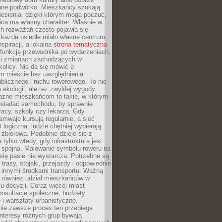
ane podwórko. Mieszkańcy szukają
esienia, dzięki którym mogą poczuć,
nica ma własny charakter. Właśnie w
ch rozważań często pojawia się
 każde osiedle miało własne centrum
inspiracji, a lokalna
strona tematyczna
 funkcję przewodnika po wydarzeniach,
h i zmianach zachodzących w
okolicy. Nie da się mówić o
 mieście bez uwzględnienia
ublicznego i ruchu rowerowego. To nie
a ekologii, ale też zwykłej wygody.
jazne mieszkańcom to takie, w którym
posiadać samochodu, by sprawnie
racy, szkoły czy lekarza. Gdy
ramwaje kursują regularnie, a sieć
 logiczna, ludzie chętniej wybierają
zbiorową. Podobnie dzieje się z
 tylko wtedy, gdy infrastruktura jest
i spójna. Malowanie symbolu roweru na
ię pasie nie wystarcza. Potrzebne są
trasy, stojaki, przejazdy i odpowiednie
 innymi środkami transportu. Ważną
a również udział mieszkańców w
 decyzji. Coraz więcej miast
onsultacje społeczne, budżety
 i warsztaty urbanistyczne.
nie zawsze proces ten przebiega
 interesy różnych grup bywają