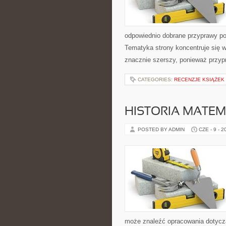
odpowiednio dobrane przyprawy pot
Tematyka strony koncentruje się w
znacznie szerszy, ponieważ przyp
CATEGORIES:
RECENZJE KSIĄŻEK
HISTORIA MATEM
POSTED BY ADMIN
CZE - 9 - 2
może znaleźć opracowania dotyczą