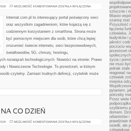
współodpowie
PRAWO
 2026
MOŻLIWOŚĆ KOMENTOWANIA
ZOSTAŁA WYŁĄCZONA
projektowan
I
sztuczne i n
REGULACJE
Miasto wspó
W
Internat.com.pl to interesujący portal poświęcony sieci
INTERNECIE
szansę stać
oraz wszystkim zagadnieniom, które kojarzą się z
Przyszłość m
łączenia fun
codziennym korzystaniem z smartfona. Strona może
człowieka. 
budynków i p
być pomocnym miejscem dla osób, które chcą lepiej
jakości codzi
zrozumieć świecie internetu, sieci bezprzewodowych,
poczuciu ws
przestrzeń 
światłowodów, 5G, chmury, hostingu,
społecznych
ch rozwiązań technologicznych. Nowości na stronie: Prawo
życia i pomó
nie musi być
owody i Nowoczesne Technologie. To przestrzeń, w którym
jednak stale
reagować na 
posób czytelny. Zamiast trudnych definicji, czytelnik może
człowiek znó
miejska odz
Współczesne 
pytaniem, ja
potrzeby mie
Przez wiele 
podporządko
szybkiemu p
 NA CO DZIEŃ
domem. Dziś
urbanistów 
prawdziwie d
MODA
 2026
MOŻLIWOŚĆ KOMENTOWANIA
ZOSTAŁA WYŁĄCZONA
PLUS
osiedli, ale
SIZE
człowiekowi