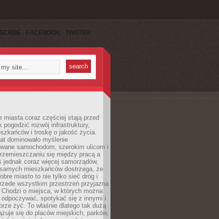
SCRIBE
FACEBOOK
TWITTER
miasta coraz częściej stają przed
k pogodzić rozwój infrastruktury,
szkańców i troskę o jakość życia.
lat dominowało myślenie
wane samochodom, szerokim ulicom i
rzemieszczaniu się między pracą a
 jednak coraz więcej samorządów,
i samych mieszkańców dostrzega, że
obre miasto to nie tylko sieć dróg i
 przede wszystkim przestrzeń przyjazna
. Chodzi o miejsca, w których można
 odpoczywać, spotykać się z innymi i
brze żyć. To właśnie dlatego tak dużą
zuje się do placów miejskich, parków,