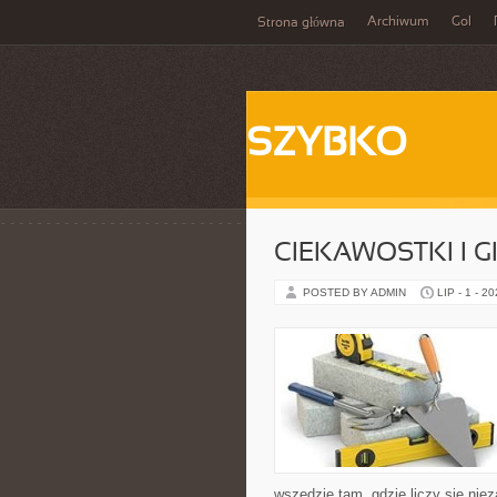
Archiwum
Gol
Strona główna
SZYBKO
CIEKAWOSTKI I 
POSTED BY ADMIN
LIP - 1 - 2
wszędzie tam, gdzie liczy się n