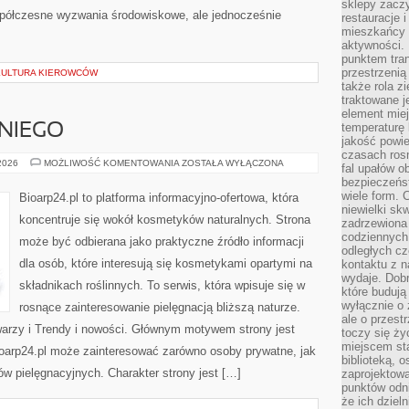
sklepy zacz
półczesne wyzwania środowiskowe, ale jednocześnie
restauracje 
mieszkańcy 
aktywności. 
punktem tran
przestrzenią
 KULTURA KIEROWCÓW
także rola zi
traktowane j
element mie
temperaturę 
NIEGO
jakość powie
czasach ros
KOSMETYKI
 2026
MOŻLIWOŚĆ KOMENTOWANIA
ZOSTAŁA WYŁĄCZONA
fal upałów o
DLA
bezpieczeńs
NIEGO
wiele form. 
Bioarp24.pl to platforma informacyjno-ofertowa, która
niewielki sk
koncentruje się wokół kosmetyków naturalnych. Strona
zadrzewiona 
codziennych 
może być odbierana jako praktyczne źródło informacji
odległych cz
dla osób, które interesują się kosmetykami opartymi na
kontaktu z n
wydaje. Dobr
składnikach roślinnych. To serwis, która wpisuje się w
które budują
wyłącznie o 
rosnące zainteresowanie pielęgnacją bliższą naturze.
ale o przest
warzy i Trendy i nowości. Głównym motywem strony jest
toczy się ży
miejscem sta
Bioarp24.pl może zainteresować zarówno osoby prywatne, jak
biblioteką, 
ów pielęgnacyjnych. Charakter strony jest […]
zaprojektow
punktów odni
że ich dziel