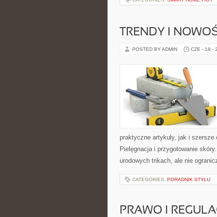
TRENDY I NOWOŚ
POSTED BY ADMIN
CZE - 19 -
praktyczne artykuły, jak i szersze
Pielęgnacja i przygotowanie skóry
urodowych trikach, ale nie ogranic
CATEGORIES:
PORADNIK STYLU
PRAWO I REGULA