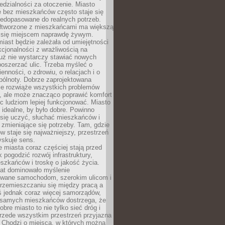
dzialności za otoczenie. Miasto
e bez mieszkańców często staje się
iedopasowane do realnych potrzeb.
łtworzone z mieszkańcami ma większą
 się miejscem naprawdę żywym.
iast będzie zależała od umiejętności
kcjonalności z wrażliwością na
Już nie wystarczy stawiać nowych
oszerzać ulic. Trzeba myśleć o
enności, o zdrowiu, o relacjach i o
pólnoty. Dobrze zaprojektowana
nie rozwiąże wszystkich problemów
, ale może znacząco poprawić komfort
c ludziom lepiej funkcjonować. Miasto
 idealne, by było dobre. Powinno
 się uczyć, słuchać mieszkańców i
zmieniające się potrzeby. Tam, gdzie
w staje się najważniejszy, przestrzeń
yskuje sens.
miasta coraz częściej stają przed
k pogodzić rozwój infrastruktury,
szkańców i troskę o jakość życia.
lat dominowało myślenie
wane samochodom, szerokim ulicom i
rzemieszczaniu się między pracą a
 jednak coraz więcej samorządów,
i samych mieszkańców dostrzega, że
obre miasto to nie tylko sieć dróg i
 przede wszystkim przestrzeń przyjazna
. Chodzi o miejsca, w których można