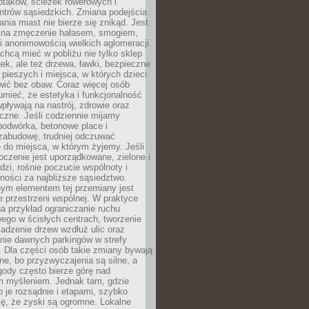
ptaków, ścieżek rowerowych i
ntrów sąsiedzkich. Zmiana podejścia
ania miast nie bierze się znikąd. Jest
 na zmęczenie hałasem, smogiem,
 anonimowością wielkich aglomeracji.
hcą mieć w pobliżu nie tylko sklep
ek, ale też drzewa, ławki, bezpieczne
a pieszych i miejsca, w których dzieci
wić bez obaw. Coraz więcej osób
mieć, że estetyka i funkcjonalność
wpływają na nastrój, zdrowie oraz
eczne. Jeśli codziennie mijamy
podwórka, betonowe place i
zabudowę, trudniej odczuwać
 do miejsca, w którym żyjemy. Jeśli
oczenie jest uporządkowane, zielone i
udzi, rośnie poczucie wspólnoty i
ności za najbliższe sąsiedztwo.
ym elementem tej przemiany jest
 przestrzeni wspólnej. W praktyce
a przykład ograniczanie ruchu
go w ścisłych centrach, tworzenie
adzenie drzew wzdłuż ulic oraz
nie dawnych parkingów w strefy
 Dla części osób takie zmiany bywają
ne, bo przyzwyczajenia są silne, a
ody często bierze górę nad
m myśleniem. Jednak tam, gdzie
je rozsądnie i etapami, szybko
ę, że zyski są ogromne. Lokalne