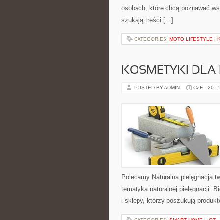
osobach, które chcą poznawać ws
szukają treści […]
CATEGORIES:
MOTO LIFESTYLE I
KOSMETYKI DLA 
POSTED BY ADMIN
CZE - 20 -
Polecamy Naturalna pielęgnacja t
tematyka naturalnej pielęgnacji. 
i sklepy, którzy poszukują produkt
CATEGORIES:
SMART HOME I IOT