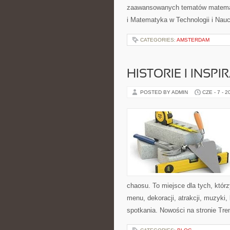
zaawansowanych tematów matema
i Matematyka w Technologii i Nauc
CATEGORIES:
AMSTERDAM
HISTORIE I INSP
POSTED BY ADMIN
CZE - 7 - 2
chaosu. To miejsce dla tych, któr
menu, dekoracji, atrakcji, muzyki
spotkania. Nowości na stronie Tren