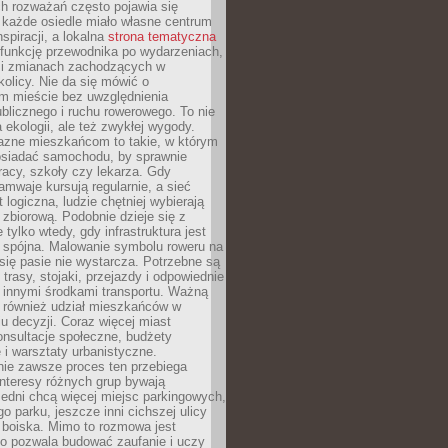
ch rozważań często pojawia się
 każde osiedle miało własne centrum
inspiracji, a lokalna
strona tematyczna
 funkcję przewodnika po wydarzeniach,
h i zmianach zachodzących w
okolicy. Nie da się mówić o
 mieście bez uwzględnienia
ublicznego i ruchu rowerowego. To nie
a ekologii, ale też zwykłej wygody.
jazne mieszkańcom to takie, w którym
posiadać samochodu, by sprawnie
racy, szkoły czy lekarza. Gdy
ramwaje kursują regularnie, a sieć
 logiczna, ludzie chętniej wybierają
zbiorową. Podobnie dzieje się z
 tylko wtedy, gdy infrastruktura jest
i spójna. Malowanie symbolu roweru na
ię pasie nie wystarcza. Potrzebne są
trasy, stojaki, przejazdy i odpowiednie
 innymi środkami transportu. Ważną
a również udział mieszkańców w
 decyzji. Coraz więcej miast
onsultacje społeczne, budżety
 i warsztaty urbanistyczne.
nie zawsze proces ten przebiega
 interesy różnych grup bywają
edni chcą więcej miejsc parkingowych,
go parku, jeszcze inni cichszej ulicy
 boiska. Mimo to rozmowa jest
bo pozwala budować zaufanie i uczy