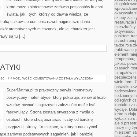
długofalowy
która może zainteresować zarówno pasjonatów kuchni
wprowadzono 
okazywało si
świata, jak i tych, którzy od dawna wiedzą, że
sklepy zacz
rafią całkowicie odmienić nawet najprostsze danie.
restauracje 
mieszkańcy 
okół aromatycznych mieszanek, ale jej charakter jest
aktywności. 
punktem tran
rawy są tu […]
przestrzenią
także rola zi
traktowane j
element mie
temperaturę 
jakość powie
ATYKI
czasach ros
fal upałów o
bezpieczeńs
HISTORIA
026
MOŻLIWOŚĆ KOMENTOWANIA
ZOSTAŁA WYŁĄCZONA
wiele form. 
MATEMATYKI
niewielki sk
SuperMatma.pl to praktyczny serwis internetowy
zadrzewiona 
codziennych 
poświęcony matematyce, który pokazuje, że świat liczb,
odległych cz
wzorów, równań i logicznych zależności może być
kontaktu z n
wydaje. Dobr
fascynujący. Strona została stworzona z myślą o
które budują
wyłącznie o 
osobach, które chcą poznawać liczby od bardziej
ale o przest
przyjaznej strony. To miejsce, w którym nauczyciel
toczy się ży
miejscem sta
ce zarówno podstawowych zagadnień, jak i bardziej
biblioteką, 