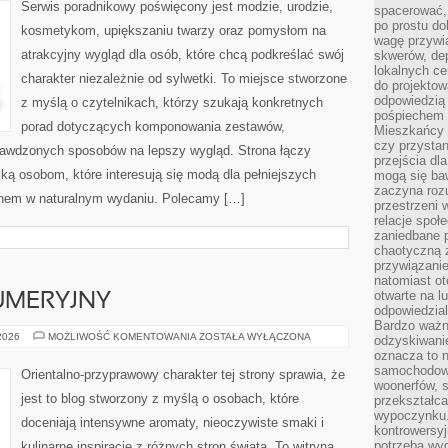
NA
Serwis poradnikowy poświęcony jest modzie, urodzie,
spacerować,
CO
DZIEŃ
po prostu do
kosmetykom, upiększaniu twarzy oraz pomysłom na
wagę przywią
atrakcyjny wygląd dla osób, które chcą podkreślać swój
skwerów, de
lokalnych ce
charakter niezależnie od sylwetki. To miejsce stworzone
do projektow
odpowiedzią
z myślą o czytelnikach, którzy szukają konkretnych
pośpiechem i
porad dotyczących komponowania zestawów,
Mieszkańcy c
czy przystan
sprawdzonych sposobów na lepszy wygląd. Strona łączy
przejścia dl
ką osobom, które interesują się modą dla pełniejszych
mogą się ba
zaczyna rozu
ęknem w naturalnym wydaniu. Polecamy […]
przestrzeni 
relacje społ
zaniedbane 
chaotyczną 
przywiązanie
natomiast ot
otwarte na l
UMERYJNY
odpowiedzial
Bardzo ważn
PORADNIK
 2026
MOŻLIWOŚĆ KOMENTOWANIA
ZOSTAŁA WYŁĄCZONA
odzyskiwanie
PERFUMERYJNY
oznacza to n
samochodowe
Orientalno-przyprawowy charakter tej strony sprawia, że
woonerfów, s
jest to blog stworzony z myślą o osobach, które
przekształca
wypoczynku.
doceniają intensywne aromaty, nieoczywiste smaki i
kontrowersyj
potrzeba wyg
kulinarne inspiracje z różnych stron świata. To witryna,