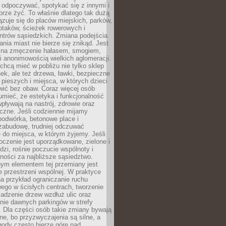
 odpoczywać, spotykać się z innymi i
brze żyć. To właśnie dlatego tak dużą
zuje się do placów miejskich, parków,
ptaków, ścieżek rowerowych i
ntrów sąsiedzkich. Zmiana podejścia
ania miast nie bierze się znikąd. Jest
 na zmęczenie hałasem, smogiem,
 anonimowością wielkich aglomeracji.
hcą mieć w pobliżu nie tylko sklep
ek, ale też drzewa, ławki, bezpieczne
a pieszych i miejsca, w których dzieci
wić bez obaw. Coraz więcej osób
mieć, że estetyka i funkcjonalność
wpływają na nastrój, zdrowie oraz
eczne. Jeśli codziennie mijamy
podwórka, betonowe place i
zabudowę, trudniej odczuwać
 do miejsca, w którym żyjemy. Jeśli
oczenie jest uporządkowane, zielone i
udzi, rośnie poczucie wspólnoty i
ności za najbliższe sąsiedztwo.
ym elementem tej przemiany jest
 przestrzeni wspólnej. W praktyce
a przykład ograniczanie ruchu
go w ścisłych centrach, tworzenie
adzenie drzew wzdłuż ulic oraz
nie dawnych parkingów w strefy
 Dla części osób takie zmiany bywają
ne, bo przyzwyczajenia są silne, a
ody często bierze górę nad