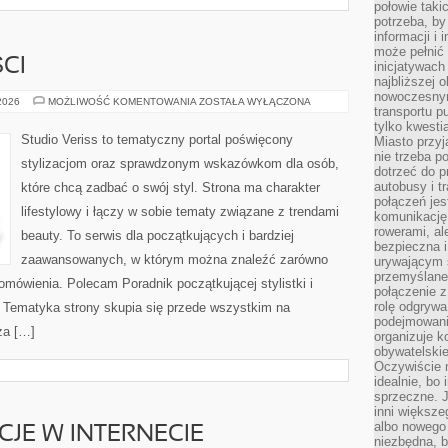
połowie taki
potrzeba, by
informacji i 
może pełnić
CI
inicjatywac
najbliższej 
nowoczesnym
TRENDY
 2026
MOŻLIWOŚĆ KOMENTOWANIA
ZOSTAŁA WYŁĄCZONA
transportu p
I
NOWOŚCI
tylko kwesti
Studio Veriss to tematyczny portal poświęcony
Miasto przy
nie trzeba 
stylizacjom oraz sprawdzonym wskazówkom dla osób,
dotrzeć do p
autobusy i t
które chcą zadbać o swój styl. Strona ma charakter
połączeń jest
lifestylowy i łączy w sobie tematy związane z trendami
komunikację 
rowerami, ale
beauty. To serwis dla początkujących i bardziej
bezpieczna 
zaawansowanych, w którym można znaleźć zarówno
urywającym s
przemyślane 
 omówienia. Polecam Poradnik początkującej stylistki i
połączenie z
rolę odgryw
. Tematyka strony skupia się przede wszystkim na
podejmowaniu
za […]
organizuje k
obywatelskie
Oczywiście 
idealnie, bo
sprzeczne. J
inni większe
albo nowego
CJE W INTERNECIE
niezbędna, 