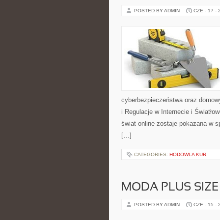
POSTED BY ADMIN
CZE - 17 -
cyberbezpieczeństwa oraz domowy
i Regulacje w Internecie i Światł
świat online zostaje pokazana w s
[…]
CATEGORIES:
HODOWLA KUR
MODA PLUS SIZE
POSTED BY ADMIN
CZE - 15 -