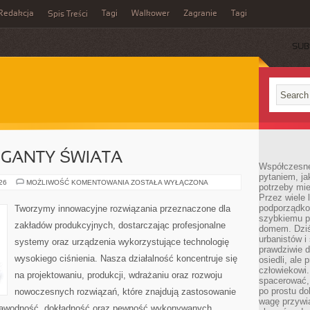
Redakcja
Tagi
Walkower
Zagranie
Tagi
Spis Treści
SUB
GIGANTY ŚWIATA
Współczesne 
pytaniem, ja
CIEKAWOSTKI
026
MOŻLIWOŚĆ KOMENTOWANIA
ZOSTAŁA WYŁĄCZONA
potrzeby mie
I
Przez wiele 
GIGANTY
ŚWIATA
podporządko
Tworzymy innowacyjne rozwiązania przeznaczone dla
szybkiemu p
zakładów produkcyjnych, dostarczając profesjonalne
domem. Dziś
urbanistów 
systemy oraz urządzenia wykorzystujące technologię
prawdziwie d
wysokiego ciśnienia. Nasza działalność koncentruje się
osiedli, ale
człowiekowi
na projektowaniu, produkcji, wdrażaniu oraz rozwoju
spacerować,
po prostu do
nowoczesnych rozwiązań, które znajdują zastosowanie
wagę przywią
iezawodność, dokładność oraz pewność wykonywanych