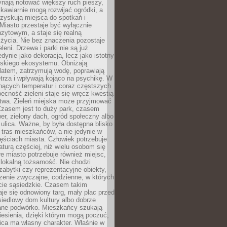
ynają notować większy ruch pieszy,
i kawiarnie mogą rozwijać ogródki, a
zyskują miejsca do spotkań i
Miasto przestaje być wyłącznie
zytowym, a staje się realną
 życia. Nie bez znaczenia pozostaje
eleni. Drzewa i parki nie są już
edynie jako dekoracja, lecz jako istotny
jskiego ekosystemu. Obniżają
latem, zatrzymują wodę, poprawiają
trza i wpływają kojąco na psychikę. W
nących temperatur i coraz częstszych
becność zieleni staje się wręcz kwestią
twa. Zieleń miejska może przyjmować
Czasem jest to duży park, czasem
wer, zielony dach, ogród społeczny albo
ulica. Ważne, by była dostępna blisko
tras mieszkańców, a nie jedynie w
ęściach miasta. Człowiek potrzebuje
aturą częściej, niż wielu osobom się
e miasto potrzebuje również miejsc,
 lokalną tożsamość. Nie chodzi
zabytki czy reprezentacyjne obiekty,
rzenie zwyczajne, codzienne, w których
cie sąsiedzkie. Czasem takim
je się odnowiony targ, mały plac przed
osiedlowy dom kultury albo dobrze
ane podwórko. Mieszkańcy szukają
esienia, dzięki którym mogą poczuć,
nica ma własny charakter. Właśnie w