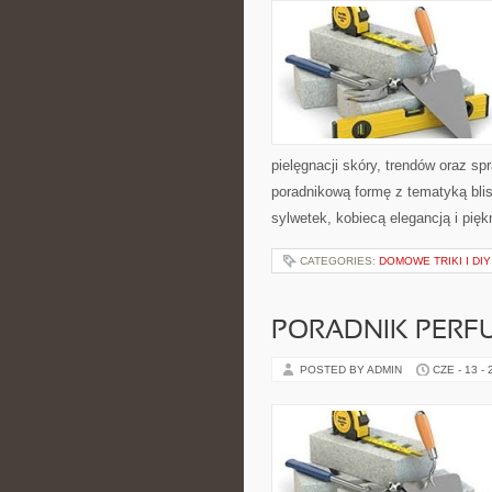
pielęgnacji skóry, trendów oraz 
poradnikową formę z tematyką blis
sylwetek, kobiecą elegancją i pi
CATEGORIES:
DOMOWE TRIKI I DIY
PORADNIK PERF
POSTED BY ADMIN
CZE - 13 -