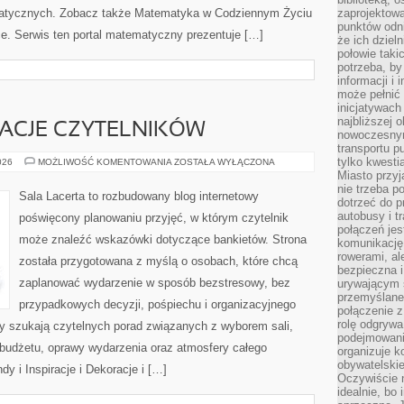
tycznych. Zobacz także Matematyka w Codziennym Życiu
zaprojektow
punktów odni
e. Serwis ten portal matematyczny prezentuje […]
że ich dziel
połowie taki
potrzeba, by
informacji i 
może pełnić
inicjatywac
najbliższej 
IRACJE CZYTELNIKÓW
nowoczesnym
transportu p
tylko kwesti
HISTORIE
026
MOŻLIWOŚĆ KOMENTOWANIA
ZOSTAŁA WYŁĄCZONA
I
Miasto przy
INSPIRACJE
nie trzeba 
CZYTELNIKÓW
Sala Lacerta to rozbudowany blog internetowy
dotrzeć do p
autobusy i t
poświęcony planowaniu przyjęć, w którym czytelnik
połączeń jest
może znaleźć wskazówki dotyczące bankietów. Strona
komunikację 
rowerami, ale
została przygotowana z myślą o osobach, które chcą
bezpieczna 
zaplanować wydarzenie w sposób bezstresowy, bez
urywającym s
przemyślane 
przypadkowych decyzji, pośpiechu i organizacyjnego
połączenie z
rolę odgryw
zy szukają czytelnych porad związanych z wyborem sali,
podejmowaniu
, budżetu, oprawy wydarzenia oraz atmosfery całego
organizuje k
obywatelskie
dy i Inspiracje i Dekoracje i […]
Oczywiście 
idealnie, bo