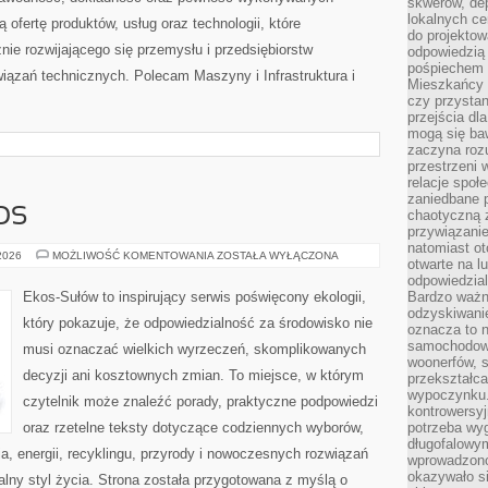
skwerów, de
lokalnych ce
 ofertę produktów, usług oraz technologii, które
do projektow
ie rozwijającego się przemysłu i przedsiębiorstw
odpowiedzią
pośpiechem i
ązań technicznych. Polecam Maszyny i Infrastruktura i
Mieszkańcy c
czy przystan
przejścia dl
mogą się ba
zaczyna rozu
przestrzeni 
relacje społ
zaniedbane 
OS
chaotyczną 
przywiązanie
natomiast ot
CZYTELNICZY
 2026
MOŻLIWOŚĆ KOMENTOWANIA
ZOSTAŁA WYŁĄCZONA
otwarte na l
GŁOS
odpowiedzial
Ekos-Sułów to inspirujący serwis poświęcony ekologii,
Bardzo ważn
odzyskiwanie
który pokazuje, że odpowiedzialność za środowisko nie
oznacza to n
samochodowe
musi oznaczać wielkich wyrzeczeń, skomplikowanych
woonerfów, s
decyzji ani kosztownych zmian. To miejsce, w którym
przekształca
wypoczynku.
czytelnik może znaleźć porady, praktyczne podpowiedzi
kontrowersyj
oraz rzetelne teksty dotyczące codziennych wyborów,
potrzeba wyg
długofalowy
, energii, recyklingu, przyrody i nowoczesnych rozwiązań
wprowadzono 
okazywało si
alny styl życia. Strona została przygotowana z myślą o