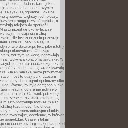
m myśleniem. Jednak tam, gdzie
je rozsądnie i etapami, szybko
ę, że zyski są ogromne. Lokalne
ynają notować większy ruch pieszy,
i kawiarnie mogą rozwijać ogródki, a
zyskują miejsca do spotkań i
Miasto przestaje być wyłącznie
zytowym, a staje się realną
 życia. Nie bez znaczenia pozostaje
eleni. Drzewa i parki nie są już
edynie jako dekoracja, lecz jako istotny
jskiego ekosystemu. Obniżają
latem, zatrzymują wodę, poprawiają
trza i wpływają kojąco na psychikę. W
nących temperatur i coraz częstszych
becność zieleni staje się wręcz kwestią
twa. Zieleń miejska może przyjmować
Czasem jest to duży park, czasem
wer, zielony dach, ogród społeczny albo
ulica. Ważne, by była dostępna blisko
tras mieszkańców, a nie jedynie w
ęściach miasta. Człowiek potrzebuje
aturą częściej, niż wielu osobom się
e miasto potrzebuje również miejsc,
 lokalną tożsamość. Nie chodzi
zabytki czy reprezentacyjne obiekty,
rzenie zwyczajne, codzienne, w których
cie sąsiedzkie. Czasem takim
je się odnowiony targ, mały plac przed
osiedlowy dom kultury albo dobrze