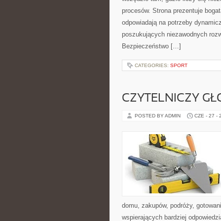
procesów. Strona prezentuje bogatą
odpowiadają na potrzeby dynamiczn
poszukujących niezawodnych rozwi
Bezpieczeństwo […]
CATEGORIES:
SPORT
CZYTELNICZY GŁ
POSTED BY ADMIN
CZE - 27 -
domu, zakupów, podróży, gotowania
wspierających bardziej odpowiedzi