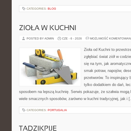
CATEGORIES:
BLOG
ZIOŁA W KUCHNI
POSTED BY ADMIN
CZE - 6 - 2026
MOŻLIWOŚĆ KOMENTOWAN
Zioła od Kuchni to przestrz
zgłębiać świat ziół w codzi
się na tym, jak aromatyczn
smak potraw, napojów, des
przetworów. To inspirujący 
tylko dodatkiem do dań, lec
sposobem na lepszą kuchnię. Serwis pokazuje, że szałwia mogą
wiele smacznych sposobów, zarówno w kuchni tradycyjnej, jak i 
CATEGORIES:
PORTUGALIA
TADZIKPIJE