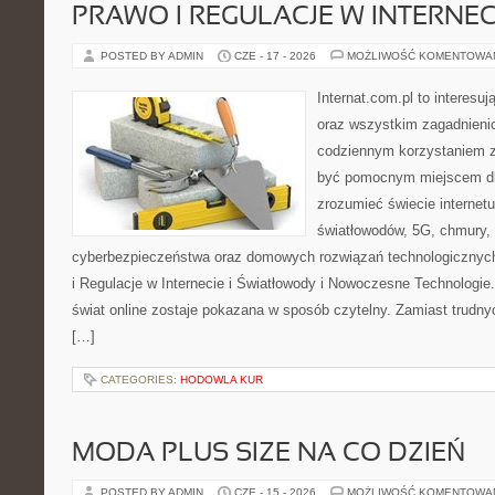
PRAWO I REGULACJE W INTERNEC
POSTED BY ADMIN
CZE - 17 - 2026
MOŻLIWOŚĆ KOMENTOWA
Internat.com.pl to interesuj
oraz wszystkim zagadnienio
codziennym korzystaniem z
być pomocnym miejscem dla
zrozumieć świecie internet
światłowodów, 5G, chmury, 
cyberbezpieczeństwa oraz domowych rozwiązań technologicznych
i Regulacje w Internecie i Światłowody i Nowoczesne Technologie
świat online zostaje pokazana w sposób czytelny. Zamiast trudnyc
[…]
CATEGORIES:
HODOWLA KUR
MODA PLUS SIZE NA CO DZIEŃ
POSTED BY ADMIN
CZE - 15 - 2026
MOŻLIWOŚĆ KOMENTOWA