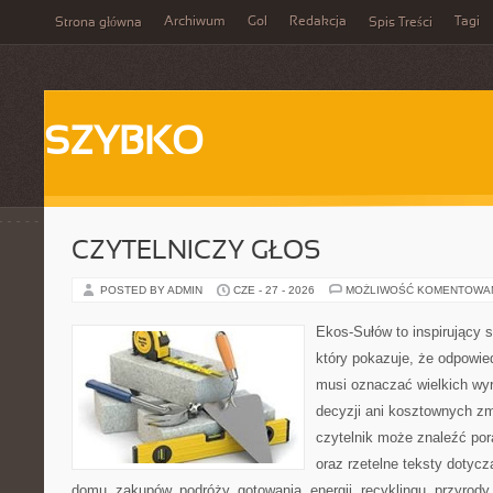
Archiwum
Gol
Redakcja
Tagi
Strona główna
Spis Treści
SZYBKO
CZYTELNICZY GŁOS
POSTED BY ADMIN
CZE - 27 - 2026
MOŻLIWOŚĆ KOMENTOWA
Ekos-Sułów to inspirujący s
który pokazuje, że odpowie
musi oznaczać wielkich wy
decyzji ani kosztownych zm
czytelnik może znaleźć por
oraz rzetelne teksty dotyc
domu, zakupów, podróży, gotowania, energii, recyklingu, przyrod