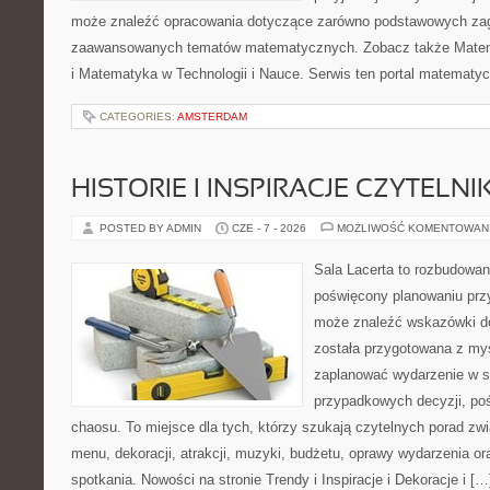
może znaleźć opracowania dotyczące zarówno podstawowych zagad
zaawansowanych tematów matematycznych. Zobacz także Mate
i Matematyka w Technologii i Nauce. Serwis ten portal matematy
CATEGORIES:
AMSTERDAM
HISTORIE I INSPIRACJE CZYTELN
POSTED BY ADMIN
CZE - 7 - 2026
MOŻLIWOŚĆ KOMENTOWAN
Sala Lacerta to rozbudowan
poświęcony planowaniu przy
może znaleźć wskazówki do
została przygotowana z myś
zaplanować wydarzenie w s
przypadkowych decyzji, poś
chaosu. To miejsce dla tych, którzy szukają czytelnych porad zw
menu, dekoracji, atrakcji, muzyki, budżetu, oprawy wydarzenia o
spotkania. Nowości na stronie Trendy i Inspiracje i Dekoracje i […