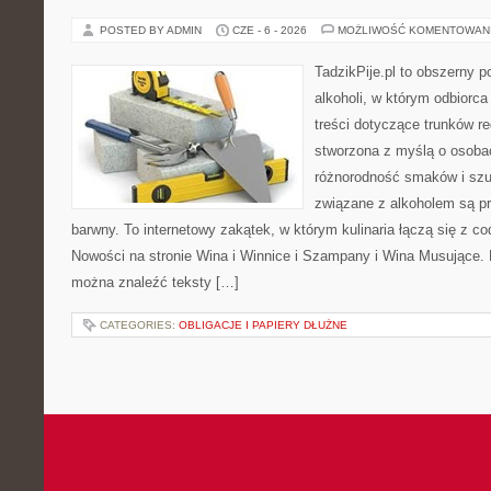
POSTED BY ADMIN
CZE - 6 - 2026
MOŻLIWOŚĆ KOMENTOWAN
TadzikPije.pl to obszerny p
alkoholi, w którym odbiorc
treści dotyczące trunków re
stworzona z myślą o osobac
różnorodność smaków i szu
związane z alkoholem są p
barwny. To internetowy zakątek, w którym kulinaria łączą się z c
Nowości na stronie Wina i Winnice i Szampany i Wina Musujące. N
można znaleźć teksty […]
CATEGORIES:
OBLIGACJE I PAPIERY DŁUŻNE