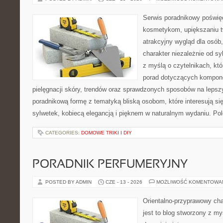
Serwis poradnikowy poświęc
kosmetykom, upiększaniu 
atrakcyjny wygląd dla osób
charakter niezależnie od sy
z myślą o czytelnikach, kt
porad dotyczących kompon
pielęgnacji skóry, trendów oraz sprawdzonych sposobów na lepsz
poradnikową formę z tematyką bliską osobom, które interesują si
sylwetek, kobiecą elegancją i pięknem w naturalnym wydaniu. P
CATEGORIES:
DOMOWE TRIKI I DIY
PORADNIK PERFUMERYJNY
POSTED BY ADMIN
CZE - 13 - 2026
MOŻLIWOŚĆ KOMENTOWA
Orientalno-przyprawowy char
jest to blog stworzony z my