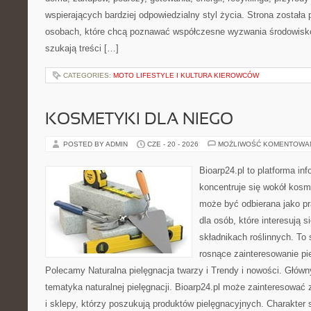
wspierających bardziej odpowiedzialny styl życia. Strona została
osobach, które chcą poznawać współczesne wyzwania środowisko
szukają treści […]
CATEGORIES:
MOTO LIFESTYLE I KULTURA KIEROWCÓW
KOSMETYKI DLA NIEGO
POSTED BY ADMIN
CZE - 20 - 2026
MOŻLIWOŚĆ KOMENTOWA
Bioarp24.pl to platforma in
koncentruje się wokół kosm
może być odbierana jako pr
dla osób, które interesują 
składnikach roślinnych. To 
rosnące zainteresowanie pie
Polecamy Naturalna pielęgnacja twarzy i Trendy i nowości. Głów
tematyka naturalnej pielęgnacji. Bioarp24.pl może zainteresować
i sklepy, którzy poszukują produktów pielęgnacyjnych. Charakter s