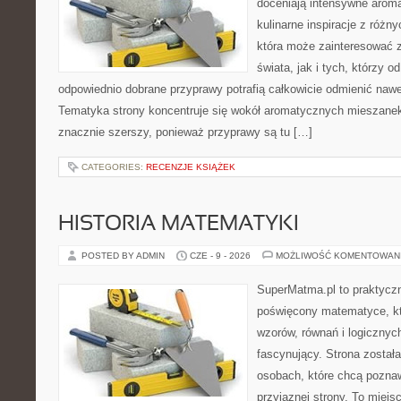
doceniają intensywne aroma
kulinarne inspiracje z różny
która może zainteresować 
świata, jak i tych, którzy 
odpowiednio dobrane przyprawy potrafią całkowicie odmienić nawe
Tematyka strony koncentruje się wokół aromatycznych mieszanek, 
znacznie szerszy, ponieważ przyprawy są tu […]
CATEGORIES:
RECENZJE KSIĄŻEK
HISTORIA MATEMATYKI
POSTED BY ADMIN
CZE - 9 - 2026
MOŻLIWOŚĆ KOMENTOWAN
SuperMatma.pl to praktyczn
poświęcony matematyce, któ
wzorów, równań i logicznyc
fascynujący. Strona został
osobach, które chcą poznaw
przyjaznej strony. To miejs