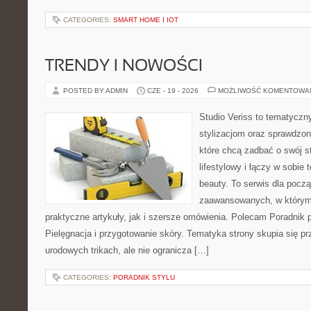
CATEGORIES:
SMART HOME I IOT
TRENDY I NOWOŚCI
POSTED BY ADMIN
CZE - 19 - 2026
MOŻLIWOŚĆ KOMENTOWA
Studio Veriss to tematyczn
stylizacjom oraz sprawdz
które chcą zadbać o swój s
lifestylowy i łączy w sobie
beauty. To serwis dla począ
zaawansowanych, w którym
praktyczne artykuły, jak i szersze omówienia. Polecam Poradnik po
Pielęgnacja i przygotowanie skóry. Tematyka strony skupia się p
urodowych trikach, ale nie ogranicza […]
CATEGORIES:
PORADNIK STYLU