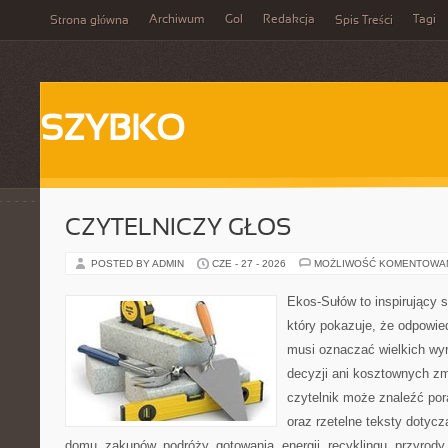
Archiwum
Gol
Redakcja
Tagi
Strona główna
Spis Treści
SZYBKO
CZYTELNICZY GŁOS
POSTED BY ADMIN
CZE - 27 - 2026
MOŻLIWOŚĆ KOMENTOWA
Ekos-Sułów to inspirujący s
który pokazuje, że odpowie
musi oznaczać wielkich wy
decyzji ani kosztownych zm
czytelnik może znaleźć por
oraz rzetelne teksty dotyc
domu, zakupów, podróży, gotowania, energii, recyklingu, przyrod