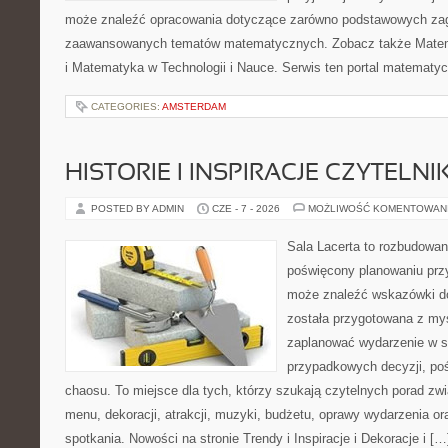
może znaleźć opracowania dotyczące zarówno podstawowych zagad
zaawansowanych tematów matematycznych. Zobacz także Mate
i Matematyka w Technologii i Nauce. Serwis ten portal matematy
CATEGORIES:
AMSTERDAM
HISTORIE I INSPIRACJE CZYTELN
POSTED BY ADMIN
CZE - 7 - 2026
MOŻLIWOŚĆ KOMENTOWAN
Sala Lacerta to rozbudowan
poświęcony planowaniu przy
może znaleźć wskazówki do
została przygotowana z myś
zaplanować wydarzenie w s
przypadkowych decyzji, poś
chaosu. To miejsce dla tych, którzy szukają czytelnych porad zw
menu, dekoracji, atrakcji, muzyki, budżetu, oprawy wydarzenia o
spotkania. Nowości na stronie Trendy i Inspiracje i Dekoracje i […