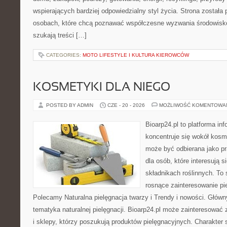
wspierających bardziej odpowiedzialny styl życia. Strona została
osobach, które chcą poznawać współczesne wyzwania środowisko
szukają treści […]
CATEGORIES:
MOTO LIFESTYLE I KULTURA KIEROWCÓW
KOSMETYKI DLA NIEGO
POSTED BY ADMIN
CZE - 20 - 2026
MOŻLIWOŚĆ KOMENTOWA
Bioarp24.pl to platforma in
koncentruje się wokół kosm
może być odbierana jako pr
dla osób, które interesują 
składnikach roślinnych. To 
rosnące zainteresowanie pie
Polecamy Naturalna pielęgnacja twarzy i Trendy i nowości. Głów
tematyka naturalnej pielęgnacji. Bioarp24.pl może zainteresować
i sklepy, którzy poszukują produktów pielęgnacyjnych. Charakter s