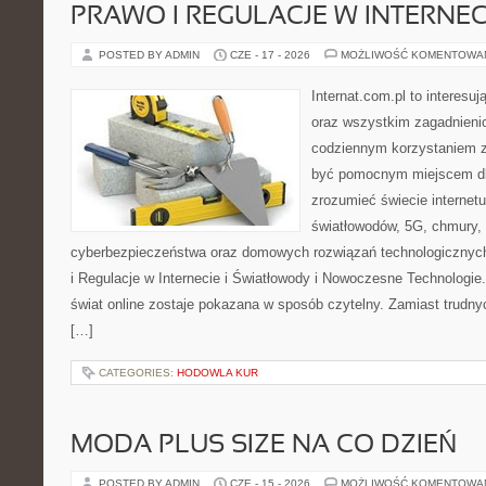
PRAWO I REGULACJE W INTERNEC
POSTED BY ADMIN
CZE - 17 - 2026
MOŻLIWOŚĆ KOMENTOWA
Internat.com.pl to interesuj
oraz wszystkim zagadnienio
codziennym korzystaniem z
być pomocnym miejscem dla
zrozumieć świecie internet
światłowodów, 5G, chmury, 
cyberbezpieczeństwa oraz domowych rozwiązań technologicznych
i Regulacje w Internecie i Światłowody i Nowoczesne Technologie
świat online zostaje pokazana w sposób czytelny. Zamiast trudnyc
[…]
CATEGORIES:
HODOWLA KUR
MODA PLUS SIZE NA CO DZIEŃ
POSTED BY ADMIN
CZE - 15 - 2026
MOŻLIWOŚĆ KOMENTOWA