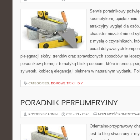
Serwis poradnikowy poświęc
kosmetykom, upiększaniu 
atrakcyjny wygląd dla osób
charakter niezależnie od sy
z myślą o czytelnikach, kt
porad dotyczących kompon
pielęgnacji skóry, trendów oraz sprawdzonych sposobów na lepsz
poradnikową formę z tematyką bliską osobom, które interesują si
sylwetek, kobiecą elegancją i pięknem w naturalnym wydaniu. P
CATEGORIES:
DOMOWE TRIKI I DIY
PORADNIK PERFUMERYJNY
POSTED BY ADMIN
CZE - 13 - 2026
MOŻLIWOŚĆ KOMENTOWA
Orientalno-przyprawowy char
jest to blog stworzony z my