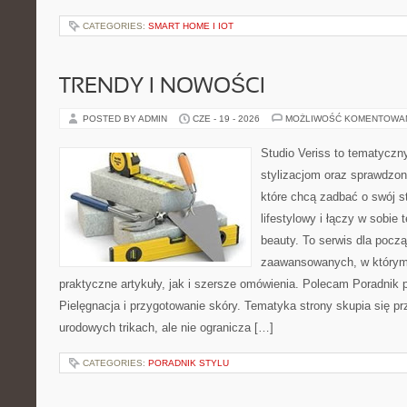
CATEGORIES:
SMART HOME I IOT
TRENDY I NOWOŚCI
POSTED BY ADMIN
CZE - 19 - 2026
MOŻLIWOŚĆ KOMENTOWA
Studio Veriss to tematyczn
stylizacjom oraz sprawdz
które chcą zadbać o swój s
lifestylowy i łączy w sobie
beauty. To serwis dla począ
zaawansowanych, w którym
praktyczne artykuły, jak i szersze omówienia. Polecam Poradnik po
Pielęgnacja i przygotowanie skóry. Tematyka strony skupia się p
urodowych trikach, ale nie ogranicza […]
CATEGORIES:
PORADNIK STYLU