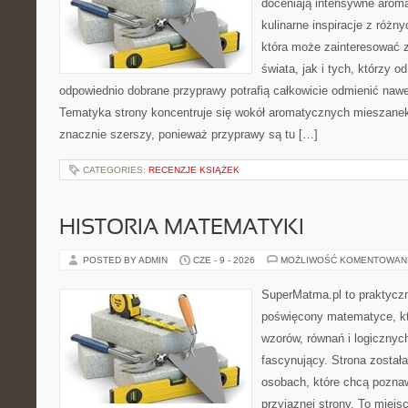
doceniają intensywne aroma
kulinarne inspiracje z różny
która może zainteresować 
świata, jak i tych, którzy 
odpowiednio dobrane przyprawy potrafią całkowicie odmienić nawe
Tematyka strony koncentruje się wokół aromatycznych mieszanek, 
znacznie szerszy, ponieważ przyprawy są tu […]
CATEGORIES:
RECENZJE KSIĄŻEK
HISTORIA MATEMATYKI
POSTED BY ADMIN
CZE - 9 - 2026
MOŻLIWOŚĆ KOMENTOWAN
SuperMatma.pl to praktyczn
poświęcony matematyce, któ
wzorów, równań i logicznyc
fascynujący. Strona został
osobach, które chcą poznaw
przyjaznej strony. To miejs