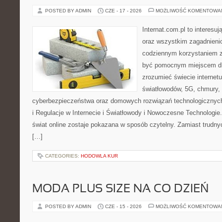
POSTED BY ADMIN
CZE - 17 - 2026
MOŻLIWOŚĆ KOMENTOWA
Internat.com.pl to interesuj
oraz wszystkim zagadnienio
codziennym korzystaniem z
być pomocnym miejscem dla
zrozumieć świecie internet
światłowodów, 5G, chmury, 
cyberbezpieczeństwa oraz domowych rozwiązań technologicznych
i Regulacje w Internecie i Światłowody i Nowoczesne Technologie
świat online zostaje pokazana w sposób czytelny. Zamiast trudnyc
[…]
CATEGORIES:
HODOWLA KUR
MODA PLUS SIZE NA CO DZIEŃ
POSTED BY ADMIN
CZE - 15 - 2026
MOŻLIWOŚĆ KOMENTOWA