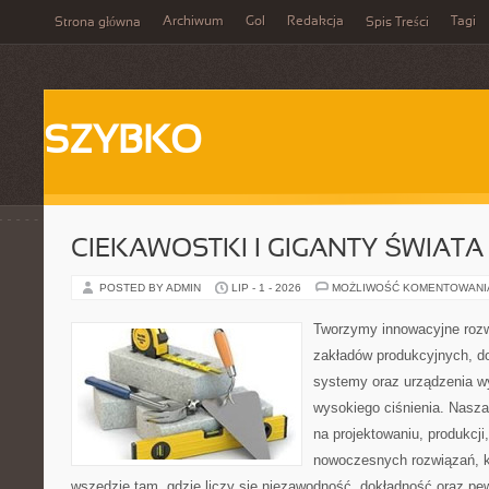
Archiwum
Gol
Redakcja
Tagi
Strona główna
Spis Treści
SZYBKO
CIEKAWOSTKI I GIGANTY ŚWIATA
POSTED BY ADMIN
LIP - 1 - 2026
MOŻLIWOŚĆ KOMENTOWAN
Tworzymy innowacyjne rozw
zakładów produkcyjnych, do
systemy oraz urządzenia w
wysokiego ciśnienia. Nasza 
na projektowaniu, produkcji
nowoczesnych rozwiązań, k
wszędzie tam, gdzie liczy się niezawodność, dokładność oraz 