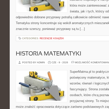
która może zainteresować 
świata, jak i tych, którzy 
odpowiednio dobrane przyprawy potrafią całkowicie odmienić nawe
Tematyka strony koncentruje się wokół aromatycznych mieszanek, 
znacznie szerszy, ponieważ przyprawy są tu […]
CATEGORIES:
RECENZJE KSIĄŻEK
HISTORIA MATEMATYKI
POSTED BY ADMIN
CZE - 9 - 2026
MOŻLIWOŚĆ KOMENTOWAN
SuperMatma.pl to praktyczn
poświęcony matematyce, któ
wzorów, równań i logicznyc
fascynujący. Strona został
osobach, które chcą poznaw
przyjaznej strony. To miejs
może znaleźć opracowania dotyczące zarówno podstawowych zagad