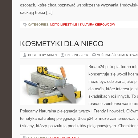
osobach, które chcą poznawać współczesne wyzwania środowisko
szukają treści […]
CATEGORIES:
MOTO LIFESTYLE I KULTURA KIEROWCÓW
KOSMETYKI DLA NIEGO
POSTED BY ADMIN
CZE - 20 - 2026
MOŻLIWOŚĆ KOMENTOWA
Bioarp24.pl to platforma in
koncentruje się wokół kosm
może być odbierana jako pr
dla osób, które interesują 
składnikach roślinnych. To 
rosnące zainteresowanie pie
Polecamy Naturalna pielęgnacja twarzy i Trendy i nowości. Głów
tematyka naturalnej pielęgnacji. Bioarp24.pl może zainteresować
i sklepy, którzy poszukują produktów pielęgnacyjnych. Charakter s
CATEGORIES:
SMART HOME I IOT