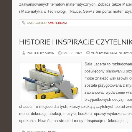
zaawansowanych tematów matematycznych. Zobacz także Mate
i Matematyka w Technologii i Nauce. Serwis ten portal matematy
CATEGORIES:
AMSTERDAM
HISTORIE I INSPIRACJE CZYTELN
POSTED BY ADMIN
CZE - 7 - 2026
MOŻLIWOŚĆ KOMENTOWAN
Sala Lacerta to rozbudowan
poświęcony planowaniu przy
może znaleźć wskazówki do
została przygotowana z myś
zaplanować wydarzenie w s
przypadkowych decyzji, poś
chaosu. To miejsce dla tych, którzy szukają czytelnych porad zw
menu, dekoracji, atrakcji, muzyki, budżetu, oprawy wydarzenia o
spotkania. Nowości na stronie Trendy i Inspiracje i Dekoracje i […