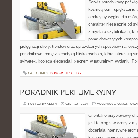
Serwis poradnikowy poświęc
kosmetykom, upiększaniu 
atrakcyjny wygląd dla osób
charakter niezależnie od sy
z myślą o czytelnikach, kt
porad dotyczących kompon
pielęgnacji skóry, trendów oraz sprawdzonych sposobów na lepsz
poradnikową formę z tematyką bliską osobom, które interesują si
sylwetek, kobiecą elegancją i pięknem w naturalnym wydaniu. P
CATEGORIES:
DOMOWE TRIKI I DIY
PORADNIK PERFUMERYJNY
POSTED BY ADMIN
CZE - 13 - 2026
MOŻLIWOŚĆ KOMENTOWA
Orientalno-przyprawowy char
jest to blog stworzony z my
doceniają intensywne aroma
kulinarne inspiracje z różny