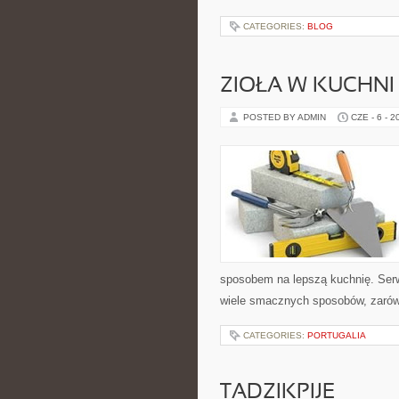
CATEGORIES:
BLOG
ZIOŁA W KUCHNI
POSTED BY ADMIN
CZE - 6 - 2
sposobem na lepszą kuchnię. Ser
wiele smacznych sposobów, zarówn
CATEGORIES:
PORTUGALIA
TADZIKPIJE