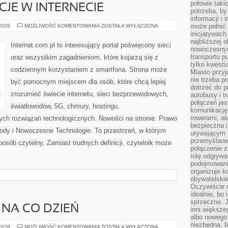
połowie taki
CJE W INTERNECIE
potrzeba, by
informacji i 
PRAWO
może pełnić
 2026
MOŻLIWOŚĆ KOMENTOWANIA
ZOSTAŁA WYŁĄCZONA
I
inicjatywac
REGULACJE
najbliższej 
W
Internat.com.pl to interesujący portal poświęcony sieci
INTERNECIE
nowoczesnym
transportu p
oraz wszystkim zagadnieniom, które kojarzą się z
tylko kwesti
codziennym korzystaniem z smartfona. Strona może
Miasto przy
nie trzeba 
być pomocnym miejscem dla osób, które chcą lepiej
dotrzeć do p
zrozumieć świecie internetu, sieci bezprzewodowych,
autobusy i t
połączeń jest
światłowodów, 5G, chmury, hostingu,
komunikację 
rowerami, ale
ch rozwiązań technologicznych. Nowości na stronie: Prawo
bezpieczna 
owody i Nowoczesne Technologie. To przestrzeń, w którym
urywającym s
przemyślane 
posób czytelny. Zamiast trudnych definicji, czytelnik może
połączenie z
rolę odgryw
podejmowaniu
organizuje k
obywatelskie
Oczywiście 
idealnie, bo
sprzeczne. J
 NA CO DZIEŃ
inni większe
albo nowego
niezbędna, 
MODA
 2026
MOŻLIWOŚĆ KOMENTOWANIA
ZOSTAŁA WYŁĄCZONA