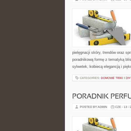
pielęgnacji skóry, trendów oraz 
poradnikową formę z tematyką blis
sylwetek, kobiecą elegancją i pi
CATEGORIES:
DOMOWE TRIKI I DIY
PORADNIK PERF
POSTED BY ADMIN
CZE - 13 -