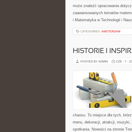
może znaleźć opracowania dotyczą
zaawansowanych tematów matema
i Matematyka w Technologii i Nauc
CATEGORIES:
AMSTERDAM
HISTORIE I INSP
POSTED BY ADMIN
CZE - 7 - 2
chaosu. To miejsce dla tych, któr
menu, dekoracji, atrakcji, muzyki
spotkania. Nowości na stronie Tren