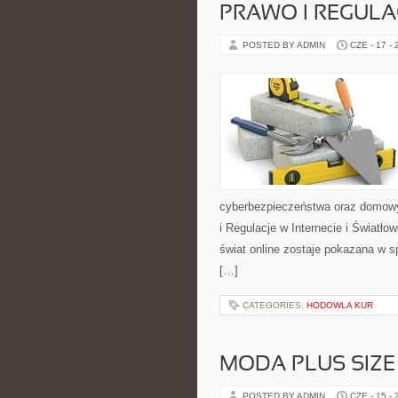
PRAWO I REGULA
POSTED BY ADMIN
CZE - 17 -
cyberbezpieczeństwa oraz domowy
i Regulacje w Internecie i Światł
świat online zostaje pokazana w s
[…]
CATEGORIES:
HODOWLA KUR
MODA PLUS SIZE
POSTED BY ADMIN
CZE - 15 -