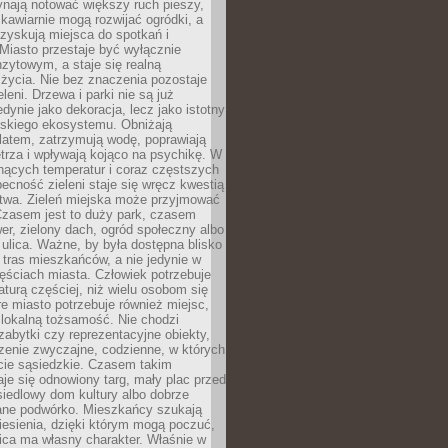
ynają notować większy ruch pieszy,
i kawiarnie mogą rozwijać ogródki, a
zyskują miejsca do spotkań i
Miasto przestaje być wyłącznie
zytowym, a staje się realną
 życia. Nie bez znaczenia pozostaje
eleni. Drzewa i parki nie są już
edynie jako dekoracja, lecz jako istotny
jskiego ekosystemu. Obniżają
latem, zatrzymują wodę, poprawiają
trza i wpływają kojąco na psychikę. W
nących temperatur i coraz częstszych
becność zieleni staje się wręcz kwestią
twa. Zieleń miejska może przyjmować
Czasem jest to duży park, czasem
wer, zielony dach, ogród społeczny albo
ulica. Ważne, by była dostępna blisko
tras mieszkańców, a nie jedynie w
ęściach miasta. Człowiek potrzebuje
aturą częściej, niż wielu osobom się
e miasto potrzebuje również miejsc,
 lokalną tożsamość. Nie chodzi
zabytki czy reprezentacyjne obiekty,
rzenie zwyczajne, codzienne, w których
cie sąsiedzkie. Czasem takim
je się odnowiony targ, mały plac przed
osiedlowy dom kultury albo dobrze
ane podwórko. Mieszkańcy szukają
esienia, dzięki którym mogą poczuć,
nica ma własny charakter. Właśnie w