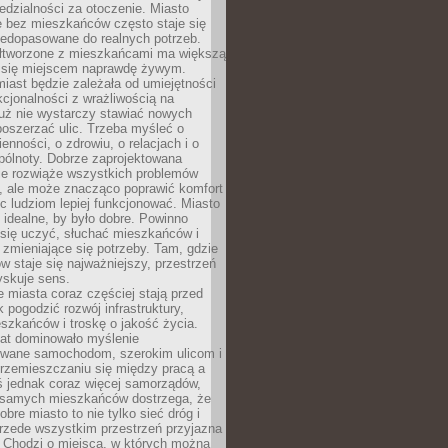
dzialności za otoczenie. Miasto
e bez mieszkańców często staje się
iedopasowane do realnych potrzeb.
łtworzone z mieszkańcami ma większą
 się miejscem naprawdę żywym.
iast będzie zależała od umiejętności
kcjonalności z wrażliwością na
Już nie wystarczy stawiać nowych
oszerzać ulic. Trzeba myśleć o
enności, o zdrowiu, o relacjach i o
pólnoty. Dobrze zaprojektowana
nie rozwiąże wszystkich problemów
, ale może znacząco poprawić komfort
c ludziom lepiej funkcjonować. Miasto
 idealne, by było dobre. Powinno
 się uczyć, słuchać mieszkańców i
zmieniające się potrzeby. Tam, gdzie
w staje się najważniejszy, przestrzeń
yskuje sens.
miasta coraz częściej stają przed
k pogodzić rozwój infrastruktury,
szkańców i troskę o jakość życia.
lat dominowało myślenie
wane samochodom, szerokim ulicom i
rzemieszczaniu się między pracą a
 jednak coraz więcej samorządów,
i samych mieszkańców dostrzega, że
obre miasto to nie tylko sieć dróg i
 przede wszystkim przestrzeń przyjazna
. Chodzi o miejsca, w których można