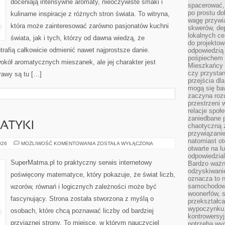
doceniają intensywne aromaty, nieoczywiste smaki i
spacerować,
po prostu do
kulinarne inspiracje z różnych stron świata. To witryna,
wagę przywią
która może zainteresować zarówno pasjonatów kuchni
skwerów, de
lokalnych ce
świata, jak i tych, którzy od dawna wiedzą, że
do projektow
rafią całkowicie odmienić nawet najprostsze danie.
odpowiedzią
pośpiechem i
okół aromatycznych mieszanek, ale jej charakter jest
Mieszkańcy c
czy przystan
rawy są tu […]
przejścia dl
mogą się ba
zaczyna rozu
przestrzeni 
relacje społ
zaniedbane 
ATYKI
chaotyczną 
przywiązanie
natomiast ot
HISTORIA
026
MOŻLIWOŚĆ KOMENTOWANIA
ZOSTAŁA WYŁĄCZONA
otwarte na l
MATEMATYKI
odpowiedzial
SuperMatma.pl to praktyczny serwis internetowy
Bardzo ważn
odzyskiwanie
poświęcony matematyce, który pokazuje, że świat liczb,
oznacza to n
samochodowe
wzorów, równań i logicznych zależności może być
woonerfów, s
fascynujący. Strona została stworzona z myślą o
przekształca
wypoczynku.
osobach, które chcą poznawać liczby od bardziej
kontrowersyj
przyjaznej strony. To miejsce, w którym nauczyciel
potrzeba wyg