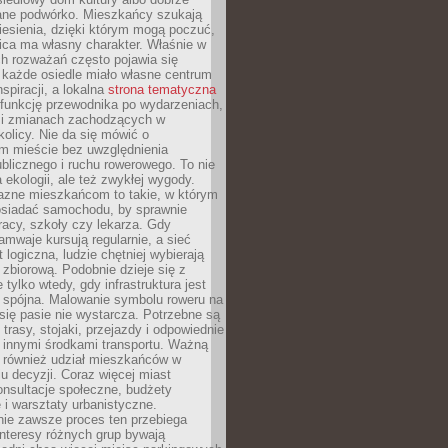
ane podwórko. Mieszkańcy szukają
esienia, dzięki którym mogą poczuć,
nica ma własny charakter. Właśnie w
ch rozważań często pojawia się
 każde osiedle miało własne centrum
inspiracji, a lokalna
strona tematyczna
 funkcję przewodnika po wydarzeniach,
h i zmianach zachodzących w
okolicy. Nie da się mówić o
 mieście bez uwzględnienia
ublicznego i ruchu rowerowego. To nie
a ekologii, ale też zwykłej wygody.
jazne mieszkańcom to takie, w którym
posiadać samochodu, by sprawnie
racy, szkoły czy lekarza. Gdy
ramwaje kursują regularnie, a sieć
 logiczna, ludzie chętniej wybierają
zbiorową. Podobnie dzieje się z
 tylko wtedy, gdy infrastruktura jest
i spójna. Malowanie symbolu roweru na
ię pasie nie wystarcza. Potrzebne są
trasy, stojaki, przejazdy i odpowiednie
 innymi środkami transportu. Ważną
a również udział mieszkańców w
 decyzji. Coraz więcej miast
onsultacje społeczne, budżety
 i warsztaty urbanistyczne.
nie zawsze proces ten przebiega
 interesy różnych grup bywają