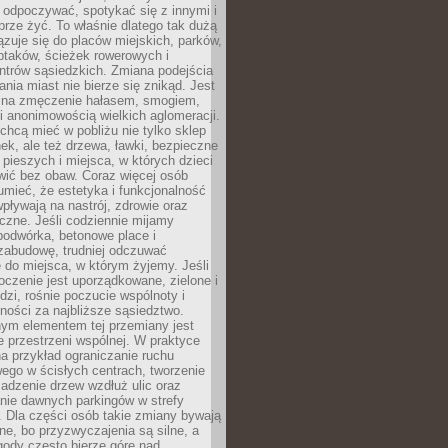
 odpoczywać, spotykać się z innymi i
brze żyć. To właśnie dlatego tak dużą
zuje się do placów miejskich, parków,
ptaków, ścieżek rowerowych i
ntrów sąsiedzkich. Zmiana podejścia
ania miast nie bierze się znikąd. Jest
 na zmęczenie hałasem, smogiem,
 anonimowością wielkich aglomeracji.
hcą mieć w pobliżu nie tylko sklep
ek, ale też drzewa, ławki, bezpieczne
a pieszych i miejsca, w których dzieci
wić bez obaw. Coraz więcej osób
mieć, że estetyka i funkcjonalność
wpływają na nastrój, zdrowie oraz
eczne. Jeśli codziennie mijamy
podwórka, betonowe place i
zabudowę, trudniej odczuwać
 do miejsca, w którym żyjemy. Jeśli
oczenie jest uporządkowane, zielone i
udzi, rośnie poczucie wspólnoty i
ności za najbliższe sąsiedztwo.
ym elementem tej przemiany jest
 przestrzeni wspólnej. W praktyce
a przykład ograniczanie ruchu
go w ścisłych centrach, tworzenie
adzenie drzew wzdłuż ulic oraz
nie dawnych parkingów w strefy
 Dla części osób takie zmiany bywają
ne, bo przyzwyczajenia są silne, a
ody często bierze górę nad