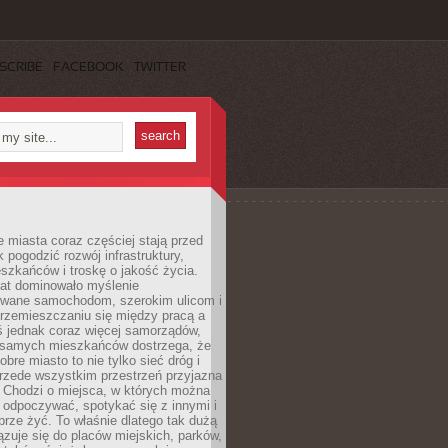
SCRIBE
FACEBOOK
TWITTER
miasta coraz częściej stają przed
k pogodzić rozwój infrastruktury,
szkańców i troskę o jakość życia.
lat dominowało myślenie
wane samochodom, szerokim ulicom i
rzemieszczaniu się między pracą a
 jednak coraz więcej samorządów,
i samych mieszkańców dostrzega, że
obre miasto to nie tylko sieć dróg i
 przede wszystkim przestrzeń przyjazna
. Chodzi o miejsca, w których można
 odpoczywać, spotykać się z innymi i
brze żyć. To właśnie dlatego tak dużą
zuje się do placów miejskich, parków,