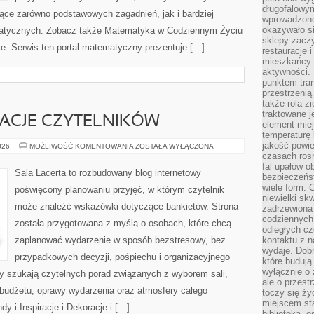
długofalowy
ce zarówno podstawowych zagadnień, jak i bardziej
wprowadzono 
okazywało si
tycznych. Zobacz także Matematyka w Codziennym Życiu
sklepy zacz
e. Serwis ten portal matematyczny prezentuje […]
restauracje 
mieszkańcy 
aktywności. 
punktem tran
przestrzenią
także rola zi
traktowane j
IRACJE CZYTELNIKÓW
element mie
temperaturę 
jakość powie
HISTORIE
026
MOŻLIWOŚĆ KOMENTOWANIA
ZOSTAŁA WYŁĄCZONA
I
czasach ros
INSPIRACJE
fal upałów o
CZYTELNIKÓW
Sala Lacerta to rozbudowany blog internetowy
bezpieczeńs
wiele form. 
poświęcony planowaniu przyjęć, w którym czytelnik
niewielki sk
może znaleźć wskazówki dotyczące bankietów. Strona
zadrzewiona 
codziennych 
została przygotowana z myślą o osobach, które chcą
odległych cz
zaplanować wydarzenie w sposób bezstresowy, bez
kontaktu z n
wydaje. Dobr
przypadkowych decyzji, pośpiechu i organizacyjnego
które budują
wyłącznie o 
zy szukają czytelnych porad związanych z wyborem sali,
ale o przest
, budżetu, oprawy wydarzenia oraz atmosfery całego
toczy się ży
miejscem sta
dy i Inspiracje i Dekoracje i […]
biblioteką, 