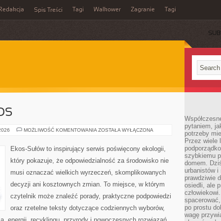
Redakcja
Tagi
Walkower
Zagranie
Tagi
Spis Treści
SUB
OS
Współczesne 
pytaniem, ja
CZYTELNICZY
 2026
MOŻLIWOŚĆ KOMENTOWANIA
ZOSTAŁA WYŁĄCZONA
potrzeby mie
GŁOS
Przez wiele 
podporządko
Ekos-Sułów to inspirujący serwis poświęcony ekologii,
szybkiemu p
który pokazuje, że odpowiedzialność za środowisko nie
domem. Dziś
urbanistów 
musi oznaczać wielkich wyrzeczeń, skomplikowanych
prawdziwie d
decyzji ani kosztownych zmian. To miejsce, w którym
osiedli, ale
człowiekowi
czytelnik może znaleźć porady, praktyczne podpowiedzi
spacerować,
po prostu do
oraz rzetelne teksty dotyczące codziennych wyborów,
wagę przywią
, energii, recyklingu, przyrody i nowoczesnych rozwiązań