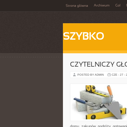
Archiwum
Gol
Strona główna
SZYBKO
CZYTELNICZY GŁ
POSTED BY ADMIN
CZE - 27 -
domu, zakupów, podróży, gotowania