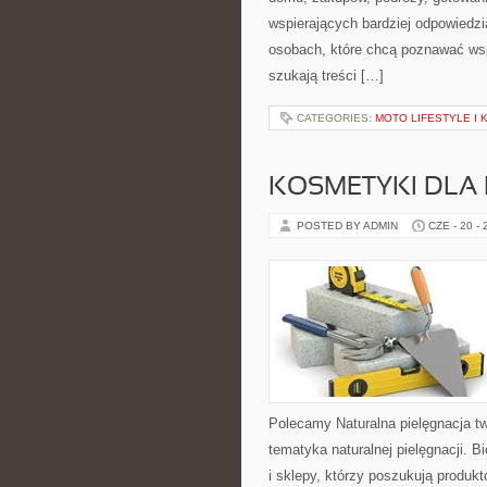
wspierających bardziej odpowiedzi
osobach, które chcą poznawać ws
szukają treści […]
CATEGORIES:
MOTO LIFESTYLE I
KOSMETYKI DLA 
POSTED BY ADMIN
CZE - 20 -
Polecamy Naturalna pielęgnacja t
tematyka naturalnej pielęgnacji. 
i sklepy, którzy poszukują produkt