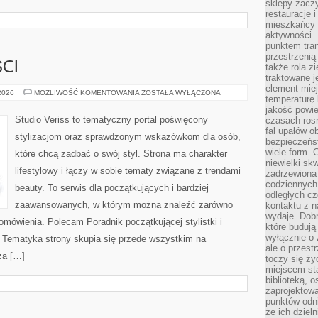
sklepy zacz
restauracje 
mieszkańcy 
aktywności. 
punktem tran
przestrzenią
CI
także rola zi
traktowane j
element mie
TRENDY
 2026
MOŻLIWOŚĆ KOMENTOWANIA
ZOSTAŁA WYŁĄCZONA
temperaturę 
I
NOWOŚCI
jakość powie
Studio Veriss to tematyczny portal poświęcony
czasach ros
fal upałów o
stylizacjom oraz sprawdzonym wskazówkom dla osób,
bezpieczeńs
wiele form. 
które chcą zadbać o swój styl. Strona ma charakter
niewielki sk
lifestylowy i łączy w sobie tematy związane z trendami
zadrzewiona 
codziennych 
beauty. To serwis dla początkujących i bardziej
odległych cz
zaawansowanych, w którym można znaleźć zarówno
kontaktu z n
wydaje. Dobr
 omówienia. Polecam Poradnik początkującej stylistki i
które budują
wyłącznie o 
. Tematyka strony skupia się przede wszystkim na
ale o przest
za […]
toczy się ży
miejscem sta
biblioteką, 
zaprojektow
punktów odni
że ich dziel