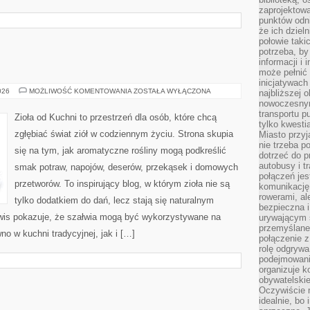
zaprojektow
punktów odni
że ich dziel
połowie taki
potrzeba, by
informacji i 
może pełnić
inicjatywac
ZIOŁA
026
MOŻLIWOŚĆ KOMENTOWANIA
ZOSTAŁA WYŁĄCZONA
najbliższej 
W
nowoczesnym
KUCHNI
transportu p
Zioła od Kuchni to przestrzeń dla osób, które chcą
tylko kwesti
zgłębiać świat ziół w codziennym życiu. Strona skupia
Miasto przy
nie trzeba 
się na tym, jak aromatyczne rośliny mogą podkreślić
dotrzeć do p
autobusy i t
smak potraw, napojów, deserów, przekąsek i domowych
połączeń jest
przetworów. To inspirujący blog, w którym zioła nie są
komunikację 
rowerami, ale
tylko dodatkiem do dań, lecz stają się naturalnym
bezpieczna 
wis pokazuje, że szałwia mogą być wykorzystywane na
urywającym s
przemyślane 
o w kuchni tradycyjnej, jak i […]
połączenie z
rolę odgryw
podejmowaniu
organizuje k
obywatelskie
Oczywiście 
idealnie, bo