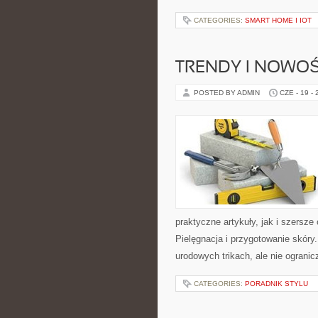
CATEGORIES:
SMART HOME I IOT
TRENDY I NOWOŚ
POSTED BY ADMIN
CZE - 19 -
praktyczne artykuły, jak i szersze
Pielęgnacja i przygotowanie skóry
urodowych trikach, ale nie ogranic
CATEGORIES:
PORADNIK STYLU