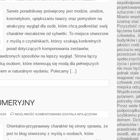
współodpowie
PLUS
SIZE
projektowan
NA
Serwis poradnikowy poświęcony jest modzie, urodzie,
sztuczne i n
CO
DZIEŃ
Miasto wspó
kosmetykom, upiększaniu twarzy oraz pomysłom na
szansę stać
atrakcyjny wygląd dla osób, które chcą podkreślać swój
Przyszłość m
łączenia fun
charakter niezależnie od sylwetki. To miejsce stworzone
człowieka. 
budynków i p
z myślą o czytelnikach, którzy szukają konkretnych
jakości codzi
porad dotyczących komponowania zestawów,
poczuciu ws
przestrzeń 
sprawdzonych sposobów na lepszy wygląd. Strona łączy
społecznych
ką osobom, które interesują się modą dla pełniejszych
życia i pomó
nie musi być
ęknem w naturalnym wydaniu. Polecamy […]
jednak stale
reagować na 
człowiek znó
miejska odz
Współczesne 
pytaniem, ja
potrzeby mie
UMERYJNY
Przez wiele 
podporządko
PORADNIK
 2026
MOŻLIWOŚĆ KOMENTOWANIA
ZOSTAŁA WYŁĄCZONA
szybkiemu p
PERFUMERYJNY
domem. Dziś
urbanistów 
Orientalno-przyprawowy charakter tej strony sprawia, że
prawdziwie d
jest to blog stworzony z myślą o osobach, które
osiedli, ale
człowiekowi