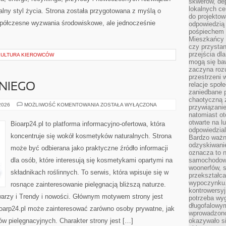
skwerów, de
lokalnych ce
alny styl życia. Strona została przygotowana z myślą o
do projektow
półczesne wyzwania środowiskowe, ale jednocześnie
odpowiedzią
pośpiechem i
Mieszkańcy c
czy przystan
przejścia dl
 KULTURA KIEROWCÓW
mogą się ba
zaczyna rozu
przestrzeni 
relacje społ
NIEGO
zaniedbane 
chaotyczną 
KOSMETYKI
 2026
MOŻLIWOŚĆ KOMENTOWANIA
ZOSTAŁA WYŁĄCZONA
przywiązanie
DLA
natomiast ot
NIEGO
otwarte na l
Bioarp24.pl to platforma informacyjno-ofertowa, która
odpowiedzial
koncentruje się wokół kosmetyków naturalnych. Strona
Bardzo ważn
odzyskiwanie
może być odbierana jako praktyczne źródło informacji
oznacza to n
dla osób, które interesują się kosmetykami opartymi na
samochodowe
woonerfów, s
składnikach roślinnych. To serwis, która wpisuje się w
przekształca
wypoczynku.
rosnące zainteresowanie pielęgnacją bliższą naturze.
kontrowersyj
warzy i Trendy i nowości. Głównym motywem strony jest
potrzeba wyg
długofalowy
Bioarp24.pl może zainteresować zarówno osoby prywatne, jak
wprowadzono 
ów pielęgnacyjnych. Charakter strony jest […]
okazywało si