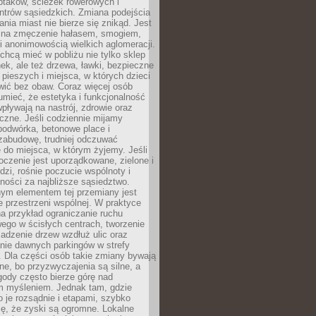
ptaków, ścieżek rowerowych i
ntrów sąsiedzkich. Zmiana podejścia
ania miast nie bierze się znikąd. Jest
 na zmęczenie hałasem, smogiem,
 anonimowością wielkich aglomeracji.
hcą mieć w pobliżu nie tylko sklep
ek, ale też drzewa, ławki, bezpieczne
a pieszych i miejsca, w których dzieci
wić bez obaw. Coraz więcej osób
mieć, że estetyka i funkcjonalność
wpływają na nastrój, zdrowie oraz
eczne. Jeśli codziennie mijamy
podwórka, betonowe place i
zabudowę, trudniej odczuwać
 do miejsca, w którym żyjemy. Jeśli
oczenie jest uporządkowane, zielone i
udzi, rośnie poczucie wspólnoty i
ności za najbliższe sąsiedztwo.
ym elementem tej przemiany jest
 przestrzeni wspólnej. W praktyce
a przykład ograniczanie ruchu
go w ścisłych centrach, tworzenie
adzenie drzew wzdłuż ulic oraz
nie dawnych parkingów w strefy
 Dla części osób takie zmiany bywają
ne, bo przyzwyczajenia są silne, a
ody często bierze górę nad
m myśleniem. Jednak tam, gdzie
je rozsądnie i etapami, szybko
ę, że zyski są ogromne. Lokalne