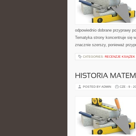
odpowiednio dobrane przyprawy pot
Tematyka strony koncentruje się w
znacznie szerszy, ponieważ przyp
CATEGORIES:
RECENZJE KSIĄŻEK
HISTORIA MATEM
POSTED BY ADMIN
CZE - 9 - 2