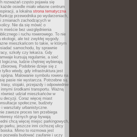
ch rozważań często pojawia się
 każde osiedle miało własne centrum
inspiracji, a lokalna
strona tematyczna
 funkcję przewodnika po wydarzeniach,
h i zmianach zachodzących w
okolicy. Nie da się mówić o
 mieście bez uwzględnienia
ublicznego i ruchu rowerowego. To nie
a ekologii, ale też zwykłej wygody.
jazne mieszkańcom to takie, w którym
posiadać samochodu, by sprawnie
racy, szkoły czy lekarza. Gdy
ramwaje kursują regularnie, a sieć
 logiczna, ludzie chętniej wybierają
zbiorową. Podobnie dzieje się z
 tylko wtedy, gdy infrastruktura jest
i spójna. Malowanie symbolu roweru na
ię pasie nie wystarcza. Potrzebne są
trasy, stojaki, przejazdy i odpowiednie
 innymi środkami transportu. Ważną
a również udział mieszkańców w
 decyzji. Coraz więcej miast
onsultacje społeczne, budżety
 i warsztaty urbanistyczne.
nie zawsze proces ten przebiega
 interesy różnych grup bywają
edni chcą więcej miejsc parkingowych,
go parku, jeszcze inni cichszej ulicy
 boiska. Mimo to rozmowa jest
bo pozwala budować zaufanie i uczy