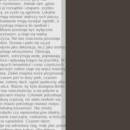
m myśleniem. Jednak tam, gdzie
je rozsądnie i etapami, szybko
ę, że zyski są ogromne. Lokalne
ynają notować większy ruch pieszy,
i kawiarnie mogą rozwijać ogródki, a
zyskują miejsca do spotkań i
Miasto przestaje być wyłącznie
zytowym, a staje się realną
 życia. Nie bez znaczenia pozostaje
eleni. Drzewa i parki nie są już
edynie jako dekoracja, lecz jako istotny
jskiego ekosystemu. Obniżają
latem, zatrzymują wodę, poprawiają
trza i wpływają kojąco na psychikę. W
nących temperatur i coraz częstszych
becność zieleni staje się wręcz kwestią
twa. Zieleń miejska może przyjmować
Czasem jest to duży park, czasem
wer, zielony dach, ogród społeczny albo
ulica. Ważne, by była dostępna blisko
tras mieszkańców, a nie jedynie w
ęściach miasta. Człowiek potrzebuje
aturą częściej, niż wielu osobom się
e miasto potrzebuje również miejsc,
 lokalną tożsamość. Nie chodzi
zabytki czy reprezentacyjne obiekty,
rzenie zwyczajne, codzienne, w których
cie sąsiedzkie. Czasem takim
je się odnowiony targ, mały plac przed
osiedlowy dom kultury albo dobrze