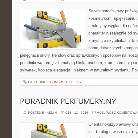
Serwis poradnikowy poświęc
kosmetykom, upiększaniu 
atrakcyjny wygląd dla osób
charakter niezależnie od sy
z myślą o czytelnikach, kt
porad dotyczących kompon
pielęgnacji skóry, trendów oraz sprawdzonych sposobów na lepsz
poradnikową formę z tematyką bliską osobom, które interesują si
sylwetek, kobiecą elegancją i pięknem w naturalnym wydaniu. P
CATEGORIES:
DOMOWE TRIKI I DIY
PORADNIK PERFUMERYJNY
POSTED BY ADMIN
CZE - 13 - 2026
MOŻLIWOŚĆ KOMENTOWA
Orientalno-przyprawowy char
jest to blog stworzony z my