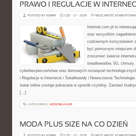
PRAWO I REGULACJE W INTERNEC
POSTED BY ADMIN
CZE - 17 - 2026
MOŻLIWOŚĆ KOMENTOWA
Internat.com.pl to interesuj
oraz wszystkim zagadnienio
codziennym korzystaniem z
być pomocnym miejscem dla
zrozumieć świecie internet
światłowodów, 5G, chmury, 
cyberbezpieczeństwa oraz domowych rozwiązań technologicznych
i Regulacje w Internecie i Światłowody i Nowoczesne Technologie
świat online zostaje pokazana w sposób czytelny. Zamiast trudnyc
[…]
CATEGORIES:
HODOWLA KUR
MODA PLUS SIZE NA CO DZIEŃ
POSTED BY ADMIN
CZE - 15 - 2026
MOŻLIWOŚĆ KOMENTOWA