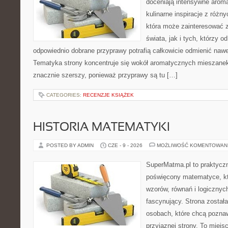
doceniają intensywne aroma
kulinarne inspiracje z różny
która może zainteresować 
świata, jak i tych, którzy 
odpowiednio dobrane przyprawy potrafią całkowicie odmienić nawe
Tematyka strony koncentruje się wokół aromatycznych mieszanek, 
znacznie szerszy, ponieważ przyprawy są tu […]
CATEGORIES:
RECENZJE KSIĄŻEK
HISTORIA MATEMATYKI
POSTED BY ADMIN
CZE - 9 - 2026
MOŻLIWOŚĆ KOMENTOWAN
SuperMatma.pl to praktyczn
poświęcony matematyce, któ
wzorów, równań i logicznyc
fascynujący. Strona został
osobach, które chcą poznaw
przyjaznej strony. To miejs