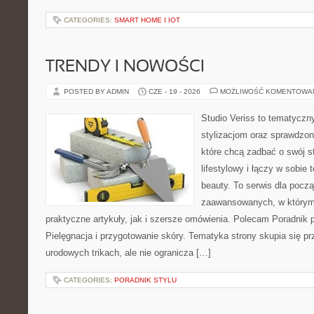
CATEGORIES:
SMART HOME I IOT
TRENDY I NOWOŚCI
POSTED BY ADMIN
CZE - 19 - 2026
MOŻLIWOŚĆ KOMENTOWA
Studio Veriss to tematyczn
stylizacjom oraz sprawdz
które chcą zadbać o swój s
lifestylowy i łączy w sobie
beauty. To serwis dla począ
zaawansowanych, w którym
praktyczne artykuły, jak i szersze omówienia. Polecam Poradnik po
Pielęgnacja i przygotowanie skóry. Tematyka strony skupia się p
urodowych trikach, ale nie ogranicza […]
CATEGORIES:
PORADNIK STYLU