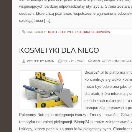
wspierających bardziej odpowiedzialny styl życia. Strona została
osobach, które chcą poznawać współczesne wyzwania środowisko
szukają treści […]
CATEGORIES:
MOTO LIFESTYLE I KULTURA KIEROWCÓW
KOSMETYKI DLA NIEGO
POSTED BY ADMIN
CZE - 20 - 2026
MOŻLIWOŚĆ KOMENTOWA
Bioarp24.pl to platforma in
koncentruje się wokół kosm
może być odbierana jako pr
dla osób, które interesują 
składnikach roślinnych. To 
rosnące zainteresowanie pie
Polecamy Naturalna pielęgnacja twarzy i Trendy i nowości. Głów
tematyka naturalnej pielęgnacji. Bioarp24.pl może zainteresować
i sklepy, którzy poszukują produktów pielęgnacyjnych. Charakter s