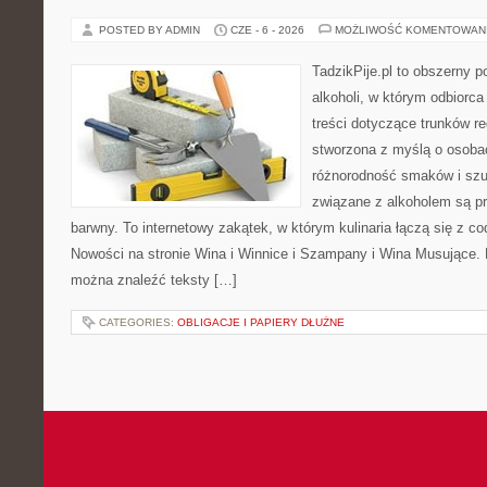
POSTED BY ADMIN
CZE - 6 - 2026
MOŻLIWOŚĆ KOMENTOWAN
TadzikPije.pl to obszerny p
alkoholi, w którym odbiorc
treści dotyczące trunków re
stworzona z myślą o osobac
różnorodność smaków i szu
związane z alkoholem są p
barwny. To internetowy zakątek, w którym kulinaria łączą się z c
Nowości na stronie Wina i Winnice i Szampany i Wina Musujące. N
można znaleźć teksty […]
CATEGORIES:
OBLIGACJE I PAPIERY DŁUŻNE