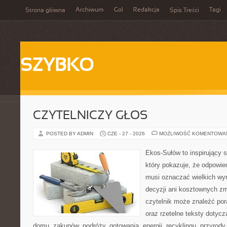
Archiwum
Gol
Redakcja
Tagi
Strona główna
Spis Treści
SZYBKO
CZYTELNICZY GŁOS
POSTED BY ADMIN
CZE - 27 - 2026
MOŻLIWOŚĆ KOMENTOWA
Ekos-Sułów to inspirujący s
który pokazuje, że odpowie
musi oznaczać wielkich wy
decyzji ani kosztownych zm
czytelnik może znaleźć por
oraz rzetelne teksty dotyc
domu, zakupów, podróży, gotowania, energii, recyklingu, przyrod