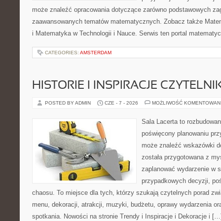
może znaleźć opracowania dotyczące zarówno podstawowych zagad
zaawansowanych tematów matematycznych. Zobacz także Mate
i Matematyka w Technologii i Nauce. Serwis ten portal matematy
CATEGORIES:
AMSTERDAM
HISTORIE I INSPIRACJE CZYTELN
POSTED BY ADMIN
CZE - 7 - 2026
MOŻLIWOŚĆ KOMENTOWAN
Sala Lacerta to rozbudowan
poświęcony planowaniu przy
może znaleźć wskazówki do
została przygotowana z myś
zaplanować wydarzenie w s
przypadkowych decyzji, poś
chaosu. To miejsce dla tych, którzy szukają czytelnych porad zw
menu, dekoracji, atrakcji, muzyki, budżetu, oprawy wydarzenia o
spotkania. Nowości na stronie Trendy i Inspiracje i Dekoracje i […