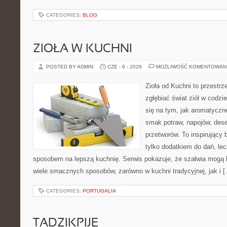
CATEGORIES:
BLOG
ZIOŁA W KUCHNI
POSTED BY ADMIN
CZE - 6 - 2026
MOŻLIWOŚĆ KOMENTOWAN
Zioła od Kuchni to przestrz
zgłębiać świat ziół w codzi
się na tym, jak aromatyczn
smak potraw, napojów, des
przetworów. To inspirujący 
tylko dodatkiem do dań, lec
sposobem na lepszą kuchnię. Serwis pokazuje, że szałwia mogą
wiele smacznych sposobów, zarówno w kuchni tradycyjnej, jak i 
CATEGORIES:
PORTUGALIA
TADZIKPIJE