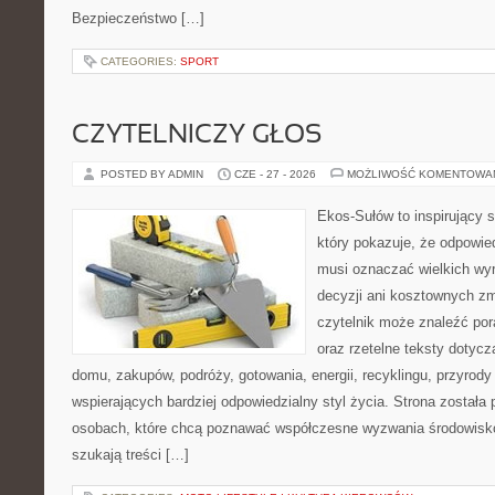
Bezpieczeństwo […]
CATEGORIES:
SPORT
CZYTELNICZY GŁOS
POSTED BY ADMIN
CZE - 27 - 2026
MOŻLIWOŚĆ KOMENTOWA
Ekos-Sułów to inspirujący s
który pokazuje, że odpowie
musi oznaczać wielkich wy
decyzji ani kosztownych zm
czytelnik może znaleźć por
oraz rzetelne teksty dotyc
domu, zakupów, podróży, gotowania, energii, recyklingu, przyrod
wspierających bardziej odpowiedzialny styl życia. Strona została
osobach, które chcą poznawać współczesne wyzwania środowisko
szukają treści […]