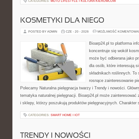
CATEGORIES:
MOTO LIFESTYLE I KULTURA KIEROWCÓW
KOSMETYKI DLA NIEGO
POSTED BY ADMIN
CZE - 20 - 2026
MOŻLIWOŚĆ KOMENTOWA
Bioarp24.pl to platforma in
koncentruje się wokół kosm
może być odbierana jako pr
dla osób, które interesują 
składnikach roślinnych. To 
rosnące zainteresowanie pie
Polecamy Naturalna pielęgnacja twarzy i Trendy i nowości. Głów
tematyka naturalnej pielęgnacji. Bioarp24.pl może zainteresować
i sklepy, którzy poszukują produktów pielęgnacyjnych. Charakter s
CATEGORIES:
SMART HOME I IOT
TRENDY I NOWOŚCI