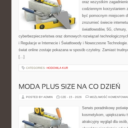
oraz wszystkim zagadnienio
codziennym korzystaniem z
być pomocnym miejscem dla
zrozumieć świecie internet
światłowodów, 5G, chmury, 
cyberbezpieczeństwa oraz domowych rozwiązań technologicznych
i Regulacje w Internecie i Światłowody i Nowoczesne Technologie
świat online zostaje pokazana w sposób czytelny. Zamiast trudnyc
[…]
CATEGORIES:
HODOWLA KUR
MODA PLUS SIZE NA CO DZIEŃ
POSTED BY ADMIN
CZE - 15 - 2026
MOŻLIWOŚĆ KOMENTOWA
Serwis poradnikowy poświęc
kosmetykom, upiększaniu 
atrakcyjny wygląd dla osób