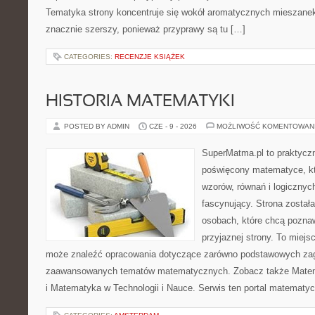
Tematyka strony koncentruje się wokół aromatycznych mieszanek, 
znacznie szerszy, ponieważ przyprawy są tu […]
CATEGORIES:
RECENZJE KSIĄŻEK
HISTORIA MATEMATYKI
POSTED BY ADMIN
CZE - 9 - 2026
MOŻLIWOŚĆ KOMENTOWAN
SuperMatma.pl to praktyczn
poświęcony matematyce, któ
wzorów, równań i logicznyc
fascynujący. Strona został
osobach, które chcą poznaw
przyjaznej strony. To miejs
może znaleźć opracowania dotyczące zarówno podstawowych zagad
zaawansowanych tematów matematycznych. Zobacz także Mate
i Matematyka w Technologii i Nauce. Serwis ten portal matematy