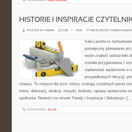
CATEGORIES:
AMSTERDAM
HISTORIE I INSPIRACJE CZYTELN
POSTED BY ADMIN
CZE - 7 - 2026
MOŻLIWOŚĆ KOMENTOWAN
Sala Lacerta to rozbudowan
poświęcony planowaniu przy
może znaleźć wskazówki do
została przygotowana z myś
zaplanować wydarzenie w s
przypadkowych decyzji, poś
chaosu. To miejsce dla tych, którzy szukają czytelnych porad zw
menu, dekoracji, atrakcji, muzyki, budżetu, oprawy wydarzenia o
spotkania. Nowości na stronie Trendy i Inspiracje i Dekoracje i […
CATEGORIES:
BLOG