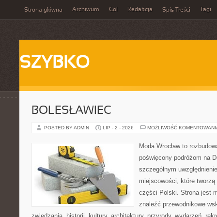
Archiwum
Gol
Redakcja
Tagi
Strona główna
Spis Treści
SZYBKO
BOLESŁAWIEC
POSTED BY ADMIN
LIP - 2 - 2026
MOŻLIWOŚĆ KOMENTOWAN
Moda Wrocław to rozbudowa
poświęcony podróżom na D
szczególnym uwzględnieni
miejscowości, które tworzą
części Polski. Strona jest
znaleźć przewodnikowe ws
zwiedzania, historii, kultury, architektury, przyrody, wydarzeń, re