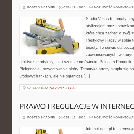
POSTED BY ADMIN
CZE - 19 - 2026
MOŻLIWOŚĆ KOMENTOWA
Studio Veriss to tematyczn
stylizacjom oraz sprawdz
które chcą zadbać o swój s
lifestylowy i łączy w sobie
beauty. To serwis dla począ
zaawansowanych, w którym
praktyczne artykuły, jak i szersze omówienia. Polecam Poradnik po
Pielęgnacja i przygotowanie skóry. Tematyka strony skupia się p
urodowych trikach, ale nie ogranicza […]
CATEGORIES:
PORADNIK STYLU
PRAWO I REGULACJE W INTERNEC
POSTED BY ADMIN
CZE - 17 - 2026
MOŻLIWOŚĆ KOMENTOWA
Internat.com.pl to interesuj