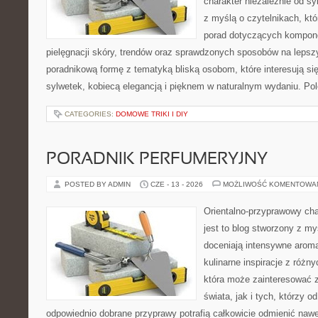
charakter niezależnie od sy
z myślą o czytelnikach, kt
porad dotyczących kompon
pielęgnacji skóry, trendów oraz sprawdzonych sposobów na lepsz
poradnikową formę z tematyką bliską osobom, które interesują si
sylwetek, kobiecą elegancją i pięknem w naturalnym wydaniu. P
CATEGORIES:
DOMOWE TRIKI I DIY
PORADNIK PERFUMERYJNY
POSTED BY ADMIN
CZE - 13 - 2026
MOŻLIWOŚĆ KOMENTOWA
Orientalno-przyprawowy char
jest to blog stworzony z my
doceniają intensywne aroma
kulinarne inspiracje z różny
która może zainteresować 
świata, jak i tych, którzy 
odpowiednio dobrane przyprawy potrafią całkowicie odmienić nawe