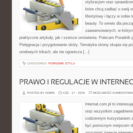
stylizacjom oraz sprawdz
które chcą zadbać o swój s
lifestylowy i łączy w sobie
beauty. To serwis dla począ
zaawansowanych, w którym
praktyczne artykuły, jak i szersze omówienia. Polecam Poradnik po
Pielęgnacja i przygotowanie skóry. Tematyka strony skupia się p
urodowych trikach, ale nie ogranicza […]
CATEGORIES:
PORADNIK STYLU
PRAWO I REGULACJE W INTERNEC
POSTED BY ADMIN
CZE - 17 - 2026
MOŻLIWOŚĆ KOMENTOWA
Internat.com.pl to interesuj
oraz wszystkim zagadnienio
codziennym korzystaniem z
być pomocnym miejscem dla
zrozumieć świecie internet