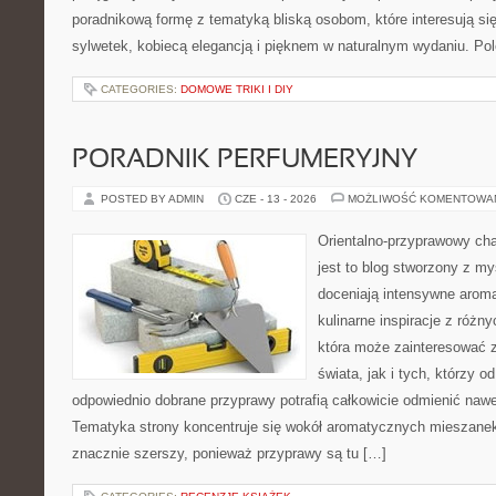
poradnikową formę z tematyką bliską osobom, które interesują si
sylwetek, kobiecą elegancją i pięknem w naturalnym wydaniu. P
CATEGORIES:
DOMOWE TRIKI I DIY
PORADNIK PERFUMERYJNY
POSTED BY ADMIN
CZE - 13 - 2026
MOŻLIWOŚĆ KOMENTOWA
Orientalno-przyprawowy char
jest to blog stworzony z my
doceniają intensywne aroma
kulinarne inspiracje z różny
która może zainteresować 
świata, jak i tych, którzy 
odpowiednio dobrane przyprawy potrafią całkowicie odmienić nawe
Tematyka strony koncentruje się wokół aromatycznych mieszanek, 
znacznie szerszy, ponieważ przyprawy są tu […]