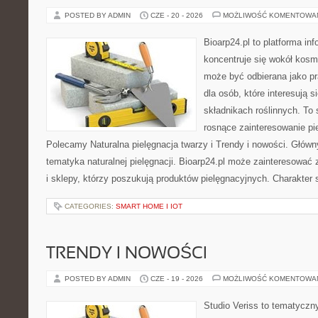
POSTED BY ADMIN
CZE - 20 - 2026
MOŻLIWOŚĆ KOMENTOWA
Bioarp24.pl to platforma in
koncentruje się wokół kosm
może być odbierana jako pr
dla osób, które interesują 
składnikach roślinnych. To 
rosnące zainteresowanie pie
Polecamy Naturalna pielęgnacja twarzy i Trendy i nowości. Głów
tematyka naturalnej pielęgnacji. Bioarp24.pl może zainteresować
i sklepy, którzy poszukują produktów pielęgnacyjnych. Charakter s
CATEGORIES:
SMART HOME I IOT
TRENDY I NOWOŚCI
POSTED BY ADMIN
CZE - 19 - 2026
MOŻLIWOŚĆ KOMENTOWA
Studio Veriss to tematyczn