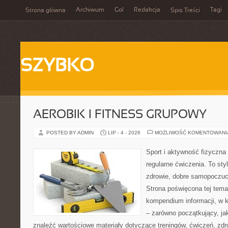
Archiwum
Gol
Redakcja
Tagi
Strona główna
Spis Treści
SZYBKO
AEROBIK I FITNESS GRUPOWY
POSTED BY ADMIN
LIP - 4 - 2026
MOŻLIWOŚĆ KOMENTOWAN
Sport i aktywność fizyczna 
regularne ćwiczenia. To sty
zdrowie, dobre samopoczuci
Strona poświęcona tej tem
kompendium informacji, w k
– zarówno początkujący, j
znaleźć wartościowe materiały dotyczące treningów, ćwiczeń, zdr