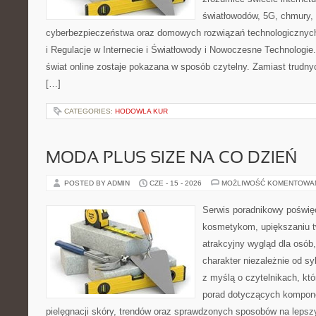
światłowodów, 5G, chmury, 
cyberbezpieczeństwa oraz domowych rozwiązań technologicznych
i Regulacje w Internecie i Światłowody i Nowoczesne Technologie
świat online zostaje pokazana w sposób czytelny. Zamiast trudnyc
[…]
CATEGORIES:
HODOWLA KUR
MODA PLUS SIZE NA CO DZIEŃ
POSTED BY ADMIN
CZE - 15 - 2026
MOŻLIWOŚĆ KOMENTOWA
Serwis poradnikowy poświęc
kosmetykom, upiększaniu 
atrakcyjny wygląd dla osób
charakter niezależnie od sy
z myślą o czytelnikach, kt
porad dotyczących kompon
pielęgnacji skóry, trendów oraz sprawdzonych sposobów na lepsz