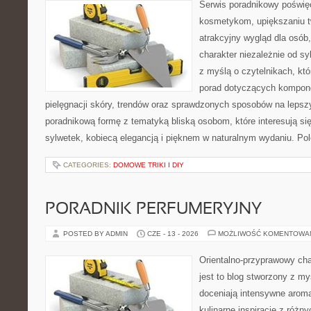
Serwis poradnikowy poświęc
kosmetykom, upiększaniu 
atrakcyjny wygląd dla osób
charakter niezależnie od sy
z myślą o czytelnikach, kt
porad dotyczących kompon
pielęgnacji skóry, trendów oraz sprawdzonych sposobów na lepsz
poradnikową formę z tematyką bliską osobom, które interesują si
sylwetek, kobiecą elegancją i pięknem w naturalnym wydaniu. P
CATEGORIES:
DOMOWE TRIKI I DIY
PORADNIK PERFUMERYJNY
POSTED BY ADMIN
CZE - 13 - 2026
MOŻLIWOŚĆ KOMENTOWA
Orientalno-przyprawowy char
jest to blog stworzony z my
doceniają intensywne aroma
kulinarne inspiracje z różny