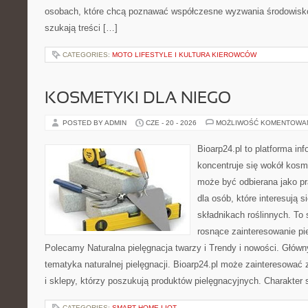
osobach, które chcą poznawać współczesne wyzwania środowisko
szukają treści […]
CATEGORIES:
MOTO LIFESTYLE I KULTURA KIEROWCÓW
KOSMETYKI DLA NIEGO
POSTED BY ADMIN
CZE - 20 - 2026
MOŻLIWOŚĆ KOMENTOWA
Bioarp24.pl to platforma in
koncentruje się wokół kosm
może być odbierana jako pr
dla osób, które interesują 
składnikach roślinnych. To 
rosnące zainteresowanie pie
Polecamy Naturalna pielęgnacja twarzy i Trendy i nowości. Głów
tematyka naturalnej pielęgnacji. Bioarp24.pl może zainteresować
i sklepy, którzy poszukują produktów pielęgnacyjnych. Charakter s
CATEGORIES:
SMART HOME I IOT