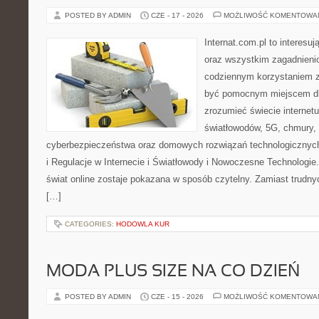
POSTED BY ADMIN
CZE - 17 - 2026
MOŻLIWOŚĆ KOMENTOWA
Internat.com.pl to interesuj
oraz wszystkim zagadnienio
codziennym korzystaniem z
być pomocnym miejscem dla
zrozumieć świecie internet
światłowodów, 5G, chmury, 
cyberbezpieczeństwa oraz domowych rozwiązań technologicznych
i Regulacje w Internecie i Światłowody i Nowoczesne Technologie
świat online zostaje pokazana w sposób czytelny. Zamiast trudnyc
[…]
CATEGORIES:
HODOWLA KUR
MODA PLUS SIZE NA CO DZIEŃ
POSTED BY ADMIN
CZE - 15 - 2026
MOŻLIWOŚĆ KOMENTOWA