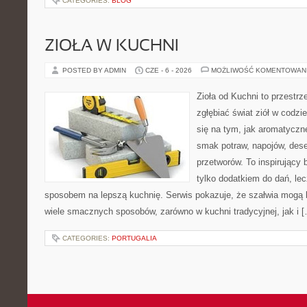
CATEGORIES:
BLOG
ZIOŁA W KUCHNI
POSTED BY ADMIN
CZE - 6 - 2026
MOŻLIWOŚĆ KOMENTOWAN
Zioła od Kuchni to przestrz
zgłębiać świat ziół w codzi
się na tym, jak aromatyczn
smak potraw, napojów, des
przetworów. To inspirujący 
tylko dodatkiem do dań, lec
sposobem na lepszą kuchnię. Serwis pokazuje, że szałwia mogą
wiele smacznych sposobów, zarówno w kuchni tradycyjnej, jak i 
CATEGORIES:
PORTUGALIA