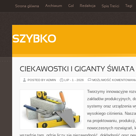
Archiwum
Gol
Redakcja
Tagi
Strona główna
Spis Treści
SZYBKO
CIEKAWOSTKI I GIGANTY ŚWIATA
POSTED BY ADMIN
LIP - 1 - 2026
MOŻLIWOŚĆ KOMENTOWAN
Tworzymy innowacyjne rozw
zakładów produkcyjnych, do
systemy oraz urządzenia w
wysokiego ciśnienia. Nasza 
na projektowaniu, produkcji
nowoczesnych rozwiązań, k
wszędzie tam, gdzie liczy się niezawodność, dokładność oraz 