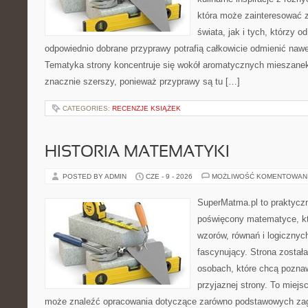
która może zainteresować 
świata, jak i tych, którzy 
odpowiednio dobrane przyprawy potrafią całkowicie odmienić nawe
Tematyka strony koncentruje się wokół aromatycznych mieszanek, 
znacznie szerszy, ponieważ przyprawy są tu […]
CATEGORIES:
RECENZJE KSIĄŻEK
HISTORIA MATEMATYKI
POSTED BY ADMIN
CZE - 9 - 2026
MOŻLIWOŚĆ KOMENTOWAN
SuperMatma.pl to praktyczn
poświęcony matematyce, któ
wzorów, równań i logicznyc
fascynujący. Strona został
osobach, które chcą poznaw
przyjaznej strony. To miejs
może znaleźć opracowania dotyczące zarówno podstawowych zagad