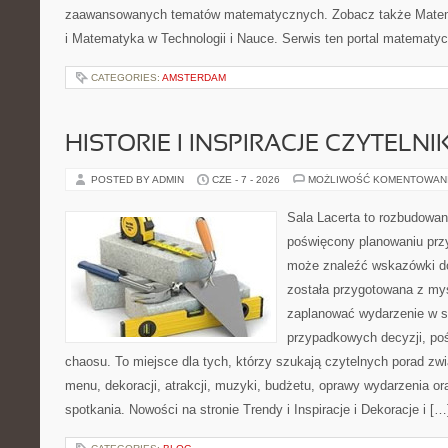
zaawansowanych tematów matematycznych. Zobacz także Mate
i Matematyka w Technologii i Nauce. Serwis ten portal matematy
CATEGORIES:
AMSTERDAM
HISTORIE I INSPIRACJE CZYTELN
POSTED BY ADMIN
CZE - 7 - 2026
MOŻLIWOŚĆ KOMENTOWAN
Sala Lacerta to rozbudowan
poświęcony planowaniu przy
może znaleźć wskazówki do
została przygotowana z myś
zaplanować wydarzenie w s
przypadkowych decyzji, poś
chaosu. To miejsce dla tych, którzy szukają czytelnych porad zw
menu, dekoracji, atrakcji, muzyki, budżetu, oprawy wydarzenia o
spotkania. Nowości na stronie Trendy i Inspiracje i Dekoracje i […