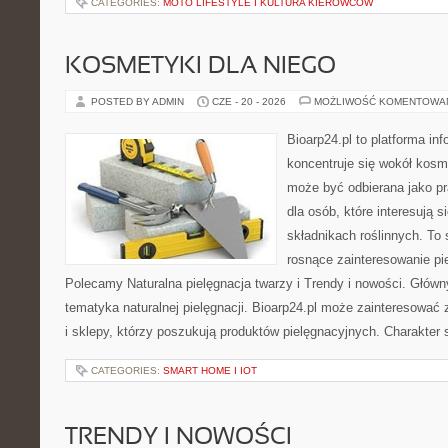
CATEGORIES:
MOTO LIFESTYLE I KULTURA KIEROWCÓW
KOSMETYKI DLA NIEGO
POSTED BY ADMIN
CZE - 20 - 2026
MOŻLIWOŚĆ KOMENTOWA
Bioarp24.pl to platforma in
koncentruje się wokół kosm
może być odbierana jako pr
dla osób, które interesują 
składnikach roślinnych. To 
rosnące zainteresowanie pie
Polecamy Naturalna pielęgnacja twarzy i Trendy i nowości. Głów
tematyka naturalnej pielęgnacji. Bioarp24.pl może zainteresować
i sklepy, którzy poszukują produktów pielęgnacyjnych. Charakter s
CATEGORIES:
SMART HOME I IOT
TRENDY I NOWOŚCI