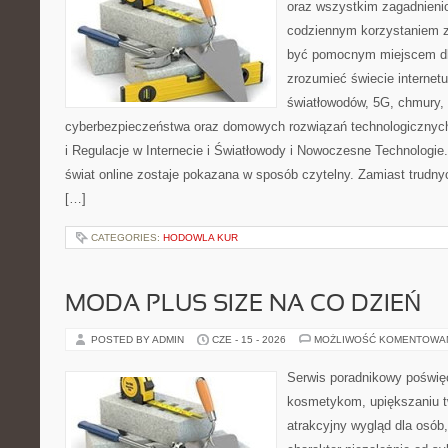
oraz wszystkim zagadnienio
codziennym korzystaniem z
być pomocnym miejscem dla
zrozumieć świecie internet
światłowodów, 5G, chmury, 
cyberbezpieczeństwa oraz domowych rozwiązań technologicznych
i Regulacje w Internecie i Światłowody i Nowoczesne Technologie
świat online zostaje pokazana w sposób czytelny. Zamiast trudnyc
[…]
CATEGORIES:
HODOWLA KUR
MODA PLUS SIZE NA CO DZIEŃ
POSTED BY ADMIN
CZE - 15 - 2026
MOŻLIWOŚĆ KOMENTOWA
Serwis poradnikowy poświęc
kosmetykom, upiększaniu 
atrakcyjny wygląd dla osób