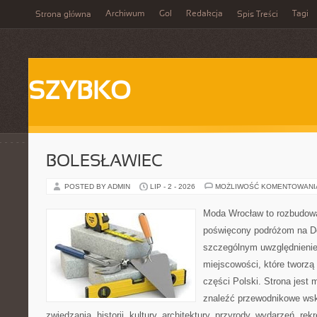
Archiwum
Gol
Redakcja
Tagi
Strona główna
Spis Treści
SZYBKO
BOLESŁAWIEC
POSTED BY ADMIN
LIP - 2 - 2026
MOŻLIWOŚĆ KOMENTOWAN
Moda Wrocław to rozbudowa
poświęcony podróżom na D
szczególnym uwzględnieni
miejscowości, które tworzą
części Polski. Strona jest
znaleźć przewodnikowe ws
zwiedzania, historii, kultury, architektury, przyrody, wydarzeń, re