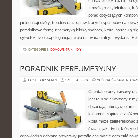
charakter niezależnie od sy
z myślą o czytelnikach, kt
porad dotyczących kompon
pielęgnacji skóry, trendów oraz sprawdzonych sposobów na lepsz
poradnikową formę z tematyką bliską osobom, które interesują si
sylwetek, kobiecą elegancją i pięknem w naturalnym wydaniu. P
CATEGORIES:
DOMOWE TRIKI I DIY
PORADNIK PERFUMERYJNY
POSTED BY ADMIN
CZE - 13 - 2026
MOŻLIWOŚĆ KOMENTOWA
Orientalno-przyprawowy char
jest to blog stworzony z my
doceniają intensywne aroma
kulinarne inspiracje z różny
która może zainteresować 
świata, jak i tych, którzy 
odpowiednio dobrane przyprawy potrafią całkowicie odmienić nawe