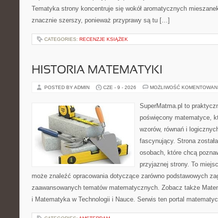
Tematyka strony koncentruje się wokół aromatycznych mieszanek, 
znacznie szerszy, ponieważ przyprawy są tu […]
CATEGORIES:
RECENZJE KSIĄŻEK
HISTORIA MATEMATYKI
POSTED BY ADMIN
CZE - 9 - 2026
MOŻLIWOŚĆ KOMENTOWAN
SuperMatma.pl to praktyczn
poświęcony matematyce, któ
wzorów, równań i logicznyc
fascynujący. Strona został
osobach, które chcą poznaw
przyjaznej strony. To miejs
może znaleźć opracowania dotyczące zarówno podstawowych zagad
zaawansowanych tematów matematycznych. Zobacz także Mate
i Matematyka w Technologii i Nauce. Serwis ten portal matematy