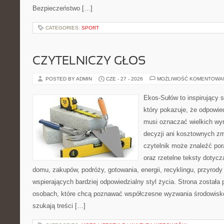
Bezpieczeństwo […]
CATEGORIES:
SPORT
CZYTELNICZY GŁOS
POSTED BY ADMIN
CZE - 27 - 2026
MOŻLIWOŚĆ KOMENTOWA
Ekos-Sułów to inspirujący s
który pokazuje, że odpowie
musi oznaczać wielkich wy
decyzji ani kosztownych zm
czytelnik może znaleźć por
oraz rzetelne teksty dotyc
domu, zakupów, podróży, gotowania, energii, recyklingu, przyrod
wspierających bardziej odpowiedzialny styl życia. Strona została
osobach, które chcą poznawać współczesne wyzwania środowisko
szukają treści […]