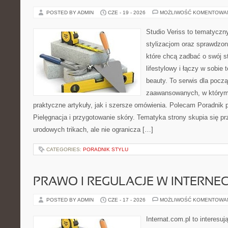
POSTED BY ADMIN
CZE - 19 - 2026
MOŻLIWOŚĆ KOMENTOWA
Studio Veriss to tematyczn
stylizacjom oraz sprawdz
które chcą zadbać o swój s
lifestylowy i łączy w sobie
beauty. To serwis dla począ
zaawansowanych, w którym
praktyczne artykuły, jak i szersze omówienia. Polecam Poradnik po
Pielęgnacja i przygotowanie skóry. Tematyka strony skupia się p
urodowych trikach, ale nie ogranicza […]
CATEGORIES:
PORADNIK STYLU
PRAWO I REGULACJE W INTERNEC
POSTED BY ADMIN
CZE - 17 - 2026
MOŻLIWOŚĆ KOMENTOWA
Internat.com.pl to interesuj