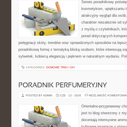
Serwis poradnikowy poświęc
kosmetykom, upiększaniu 
atrakcyjny wygląd dla osób
charakter niezależnie od sy
z myślą o czytelnikach, kt
porad dotyczących kompon
pielęgnacji skóry, trendów oraz sprawdzonych sposobów na lepsz
poradnikową formę z tematyką bliską osobom, które interesują si
sylwetek, kobiecą elegancją i pięknem w naturalnym wydaniu. P
CATEGORIES:
DOMOWE TRIKI I DIY
PORADNIK PERFUMERYJNY
POSTED BY ADMIN
CZE - 13 - 2026
MOŻLIWOŚĆ KOMENTOWA
Orientalno-przyprawowy char
jest to blog stworzony z my
doceniają intensywne aroma
kulinarne inspiracje z różny