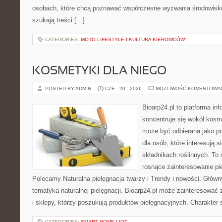
osobach, które chcą poznawać współczesne wyzwania środowisko
szukają treści […]
CATEGORIES:
MOTO LIFESTYLE I KULTURA KIEROWCÓW
KOSMETYKI DLA NIEGO
POSTED BY ADMIN
CZE - 20 - 2026
MOŻLIWOŚĆ KOMENTOWA
Bioarp24.pl to platforma in
koncentruje się wokół kosm
może być odbierana jako pr
dla osób, które interesują 
składnikach roślinnych. To 
rosnące zainteresowanie pie
Polecamy Naturalna pielęgnacja twarzy i Trendy i nowości. Głów
tematyka naturalnej pielęgnacji. Bioarp24.pl może zainteresować
i sklepy, którzy poszukują produktów pielęgnacyjnych. Charakter s
CATEGORIES:
SMART HOME I IOT