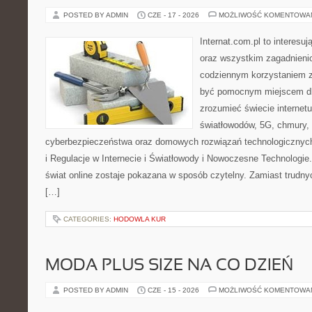
POSTED BY ADMIN
CZE - 17 - 2026
MOŻLIWOŚĆ KOMENTOWA
Internat.com.pl to interesuj
oraz wszystkim zagadnienio
codziennym korzystaniem z
być pomocnym miejscem dla
zrozumieć świecie internet
światłowodów, 5G, chmury, 
cyberbezpieczeństwa oraz domowych rozwiązań technologicznych
i Regulacje w Internecie i Światłowody i Nowoczesne Technologie
świat online zostaje pokazana w sposób czytelny. Zamiast trudnyc
[…]
CATEGORIES:
HODOWLA KUR
MODA PLUS SIZE NA CO DZIEŃ
POSTED BY ADMIN
CZE - 15 - 2026
MOŻLIWOŚĆ KOMENTOWA