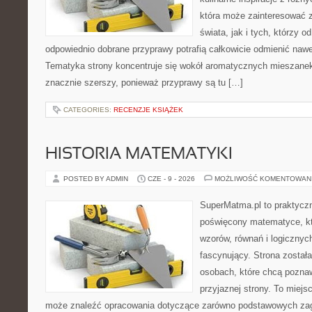
która może zainteresować 
świata, jak i tych, którzy 
odpowiednio dobrane przyprawy potrafią całkowicie odmienić nawe
Tematyka strony koncentruje się wokół aromatycznych mieszanek, 
znacznie szerszy, ponieważ przyprawy są tu […]
CATEGORIES:
RECENZJE KSIĄŻEK
HISTORIA MATEMATYKI
POSTED BY ADMIN
CZE - 9 - 2026
MOŻLIWOŚĆ KOMENTOWAN
SuperMatma.pl to praktyczn
poświęcony matematyce, któ
wzorów, równań i logicznyc
fascynujący. Strona został
osobach, które chcą poznaw
przyjaznej strony. To miejs
może znaleźć opracowania dotyczące zarówno podstawowych zagad