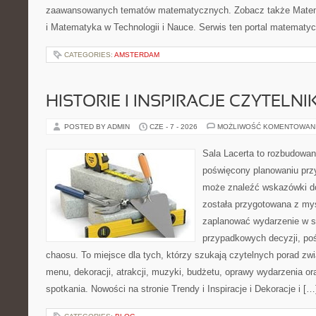
zaawansowanych tematów matematycznych. Zobacz także Mate
i Matematyka w Technologii i Nauce. Serwis ten portal matematy
CATEGORIES:
AMSTERDAM
HISTORIE I INSPIRACJE CZYTELN
POSTED BY ADMIN
CZE - 7 - 2026
MOŻLIWOŚĆ KOMENTOWAN
Sala Lacerta to rozbudowan
poświęcony planowaniu przy
może znaleźć wskazówki do
została przygotowana z myś
zaplanować wydarzenie w s
przypadkowych decyzji, poś
chaosu. To miejsce dla tych, którzy szukają czytelnych porad zw
menu, dekoracji, atrakcji, muzyki, budżetu, oprawy wydarzenia o
spotkania. Nowości na stronie Trendy i Inspiracje i Dekoracje i […