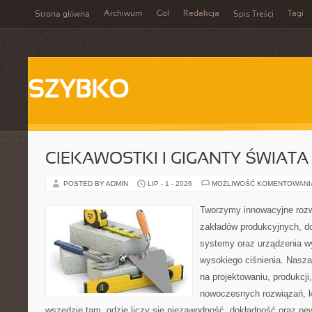
Archiwum
Gol
Redakcja
Tagi
Strona główna
Spis Treści
SZYBKO
CIEKAWOSTKI I GIGANTY ŚWIATA
POSTED BY ADMIN
LIP - 1 - 2026
MOŻLIWOŚĆ KOMENTOWAN
Tworzymy innowacyjne rozw
zakładów produkcyjnych, do
systemy oraz urządzenia w
wysokiego ciśnienia. Nasza 
na projektowaniu, produkcji
nowoczesnych rozwiązań, k
wszędzie tam, gdzie liczy się niezawodność, dokładność oraz 