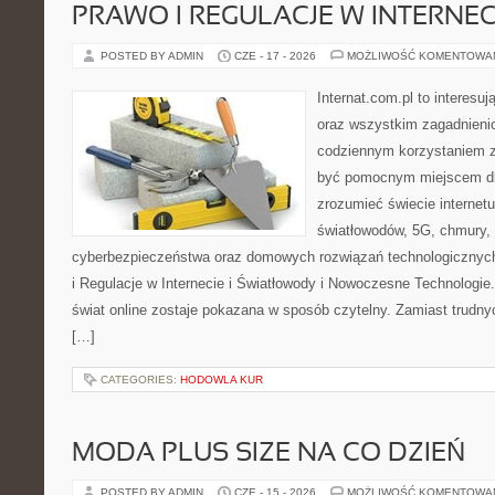
PRAWO I REGULACJE W INTERNEC
POSTED BY ADMIN
CZE - 17 - 2026
MOŻLIWOŚĆ KOMENTOWA
Internat.com.pl to interesuj
oraz wszystkim zagadnienio
codziennym korzystaniem z
być pomocnym miejscem dla
zrozumieć świecie internet
światłowodów, 5G, chmury, 
cyberbezpieczeństwa oraz domowych rozwiązań technologicznych
i Regulacje w Internecie i Światłowody i Nowoczesne Technologie
świat online zostaje pokazana w sposób czytelny. Zamiast trudnyc
[…]
CATEGORIES:
HODOWLA KUR
MODA PLUS SIZE NA CO DZIEŃ
POSTED BY ADMIN
CZE - 15 - 2026
MOŻLIWOŚĆ KOMENTOWA