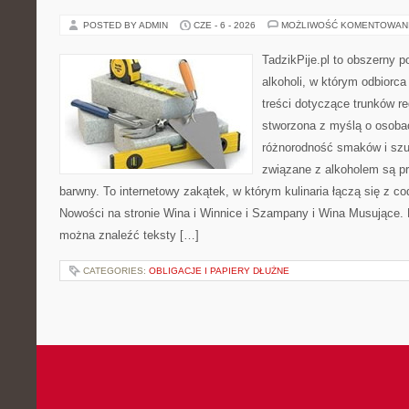
POSTED BY ADMIN
CZE - 6 - 2026
MOŻLIWOŚĆ KOMENTOWAN
TadzikPije.pl to obszerny p
alkoholi, w którym odbiorc
treści dotyczące trunków re
stworzona z myślą o osobac
różnorodność smaków i szu
związane z alkoholem są p
barwny. To internetowy zakątek, w którym kulinaria łączą się z c
Nowości na stronie Wina i Winnice i Szampany i Wina Musujące. N
można znaleźć teksty […]
CATEGORIES:
OBLIGACJE I PAPIERY DŁUŻNE