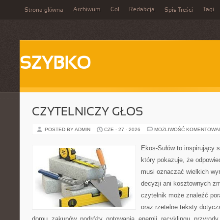
Archiwum
Gol
Redakcja
Tagi
Strona główna
Spis Treści
SZYBKO
CZYTELNICZY GŁOS
POSTED BY ADMIN
CZE - 27 - 2026
MOŻLIWOŚĆ KOMENTOWA
Ekos-Sułów to inspirujący s
który pokazuje, że odpowie
musi oznaczać wielkich wy
decyzji ani kosztownych zm
czytelnik może znaleźć por
oraz rzetelne teksty dotyc
domu, zakupów, podróży, gotowania, energii, recyklingu, przyrod