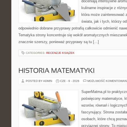
doceniają intensywne aroma
kulinarne inspiracje z różny
która może zainteresować 
świata, jak i tych, którzy 
odpowiednio dobrane przyprawy potrafią całkowicie odmienić nawe
Tematyka strony koncentruje się wokół aromatycznych mieszanek, 
znacznie szerszy, ponieważ przyprawy są tu […]
CATEGORIES:
RECENZJE KSIĄŻEK
HISTORIA MATEMATYKI
POSTED BY ADMIN
CZE - 9 - 2026
MOŻLIWOŚĆ KOMENTOWAN
SuperMatma.pl to praktyczn
poświęcony matematyce, któ
wzorów, równań i logicznyc
fascynujący. Strona został
osobach, które chcą poznaw
przyjaznej strony. To miejs