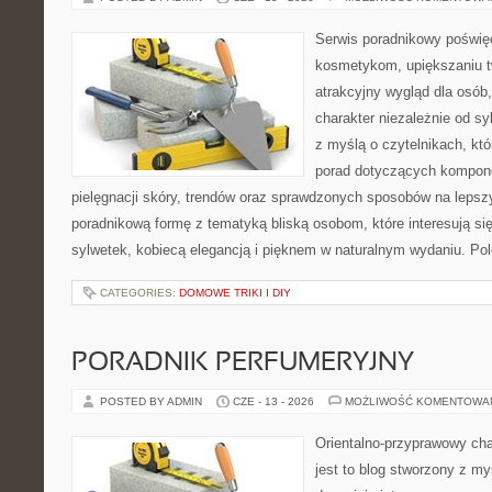
Serwis poradnikowy poświęc
kosmetykom, upiększaniu 
atrakcyjny wygląd dla osób
charakter niezależnie od sy
z myślą o czytelnikach, kt
porad dotyczących kompon
pielęgnacji skóry, trendów oraz sprawdzonych sposobów na lepsz
poradnikową formę z tematyką bliską osobom, które interesują si
sylwetek, kobiecą elegancją i pięknem w naturalnym wydaniu. P
CATEGORIES:
DOMOWE TRIKI I DIY
PORADNIK PERFUMERYJNY
POSTED BY ADMIN
CZE - 13 - 2026
MOŻLIWOŚĆ KOMENTOWA
Orientalno-przyprawowy char
jest to blog stworzony z my