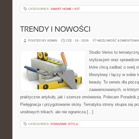
CATEGORIES:
SMART HOME I IOT
TRENDY I NOWOŚCI
POSTED BY ADMIN
CZE - 19 - 2026
MOŻLIWOŚĆ KOMENTOWA
Studio Veriss to tematyczn
stylizacjom oraz sprawdz
które chcą zadbać o swój s
lifestylowy i łączy w sobie
beauty. To serwis dla począ
zaawansowanych, w którym
praktyczne artykuły, jak i szersze omówienia. Polecam Poradnik po
Pielęgnacja i przygotowanie skóry. Tematyka strony skupia się p
urodowych trikach, ale nie ogranicza […]
CATEGORIES:
PORADNIK STYLU