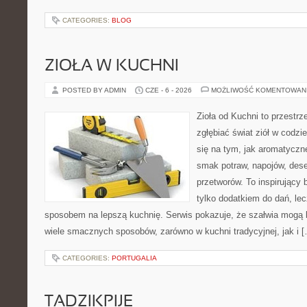
CATEGORIES:
BLOG
ZIOŁA W KUCHNI
POSTED BY ADMIN
CZE - 6 - 2026
MOŻLIWOŚĆ KOMENTOWAN
Zioła od Kuchni to przestrz
zgłębiać świat ziół w codzi
się na tym, jak aromatyczn
smak potraw, napojów, des
przetworów. To inspirujący 
tylko dodatkiem do dań, lec
sposobem na lepszą kuchnię. Serwis pokazuje, że szałwia mogą
wiele smacznych sposobów, zarówno w kuchni tradycyjnej, jak i 
CATEGORIES:
PORTUGALIA
TADZIKPIJE