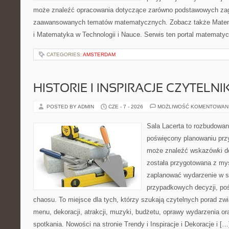
może znaleźć opracowania dotyczące zarówno podstawowych zagad
zaawansowanych tematów matematycznych. Zobacz także Mate
i Matematyka w Technologii i Nauce. Serwis ten portal matematy
CATEGORIES:
AMSTERDAM
HISTORIE I INSPIRACJE CZYTELN
POSTED BY ADMIN
CZE - 7 - 2026
MOŻLIWOŚĆ KOMENTOWAN
Sala Lacerta to rozbudowan
poświęcony planowaniu przy
może znaleźć wskazówki do
została przygotowana z myś
zaplanować wydarzenie w s
przypadkowych decyzji, poś
chaosu. To miejsce dla tych, którzy szukają czytelnych porad zw
menu, dekoracji, atrakcji, muzyki, budżetu, oprawy wydarzenia o
spotkania. Nowości na stronie Trendy i Inspiracje i Dekoracje i […