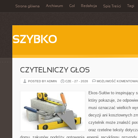
Archiwum
Gol
Redakcja
Tagi
Strona główna
Spis Treści
SZYBKO
CZYTELNICZY GŁOS
POSTED BY ADMIN
CZE - 27 - 2026
MOŻLIWOŚĆ KOMENTOWA
Ekos-Sułów to inspirujący s
który pokazuje, że odpowie
musi oznaczać wielkich wy
decyzji ani kosztownych zm
czytelnik może znaleźć por
oraz rzetelne teksty dotyc
domu, zakupów, podróży, gotowania, energii, recyklingu, przyrod