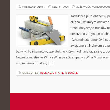
POSTED BY ADMIN
CZE - 6 - 2026
MOŻLIWOŚĆ KOMENTOWAN
TadzikPije.pl to obszerny p
alkoholi, w którym odbiorc
treści dotyczące trunków re
stworzona z myślą o osobac
różnorodność smaków i szu
związane z alkoholem są p
barwny. To internetowy zakątek, w którym kulinaria łączą się z c
Nowości na stronie Wina i Winnice i Szampany i Wina Musujące. N
można znaleźć teksty […]
CATEGORIES:
OBLIGACJE I PAPIERY DŁUŻNE