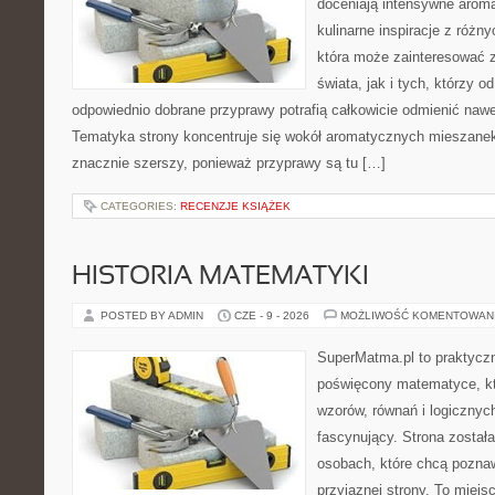
doceniają intensywne aroma
kulinarne inspiracje z różny
która może zainteresować 
świata, jak i tych, którzy 
odpowiednio dobrane przyprawy potrafią całkowicie odmienić nawe
Tematyka strony koncentruje się wokół aromatycznych mieszanek, 
znacznie szerszy, ponieważ przyprawy są tu […]
CATEGORIES:
RECENZJE KSIĄŻEK
HISTORIA MATEMATYKI
POSTED BY ADMIN
CZE - 9 - 2026
MOŻLIWOŚĆ KOMENTOWAN
SuperMatma.pl to praktyczn
poświęcony matematyce, któ
wzorów, równań i logicznyc
fascynujący. Strona został
osobach, które chcą poznaw
przyjaznej strony. To miejs