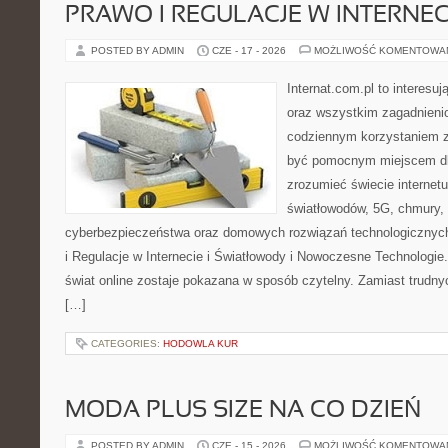
PRAWO I REGULACJE W INTERNEC
POSTED BY ADMIN
CZE - 17 - 2026
MOŻLIWOŚĆ KOMENTOWA
Internat.com.pl to interesuj
oraz wszystkim zagadnienio
codziennym korzystaniem z
być pomocnym miejscem dla
zrozumieć świecie internet
światłowodów, 5G, chmury, 
cyberbezpieczeństwa oraz domowych rozwiązań technologicznych
i Regulacje w Internecie i Światłowody i Nowoczesne Technologie
świat online zostaje pokazana w sposób czytelny. Zamiast trudnyc
[…]
CATEGORIES:
HODOWLA KUR
MODA PLUS SIZE NA CO DZIEŃ
POSTED BY ADMIN
CZE - 15 - 2026
MOŻLIWOŚĆ KOMENTOWA