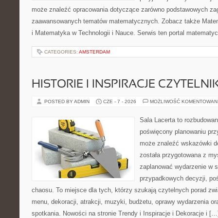
może znaleźć opracowania dotyczące zarówno podstawowych zagad
zaawansowanych tematów matematycznych. Zobacz także Mate
i Matematyka w Technologii i Nauce. Serwis ten portal matematy
CATEGORIES:
AMSTERDAM
HISTORIE I INSPIRACJE CZYTELN
POSTED BY ADMIN
CZE - 7 - 2026
MOŻLIWOŚĆ KOMENTOWAN
Sala Lacerta to rozbudowan
poświęcony planowaniu przy
może znaleźć wskazówki do
została przygotowana z myś
zaplanować wydarzenie w s
przypadkowych decyzji, poś
chaosu. To miejsce dla tych, którzy szukają czytelnych porad zw
menu, dekoracji, atrakcji, muzyki, budżetu, oprawy wydarzenia o
spotkania. Nowości na stronie Trendy i Inspiracje i Dekoracje i […