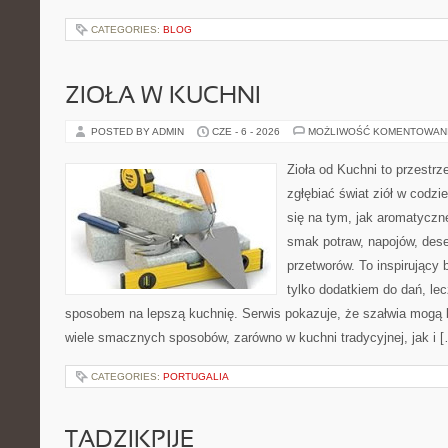
CATEGORIES:
BLOG
ZIOŁA W KUCHNI
POSTED BY ADMIN
CZE - 6 - 2026
MOŻLIWOŚĆ KOMENTOWAN
Zioła od Kuchni to przestrz
zgłębiać świat ziół w codzi
się na tym, jak aromatyczn
smak potraw, napojów, des
przetworów. To inspirujący 
tylko dodatkiem do dań, lec
sposobem na lepszą kuchnię. Serwis pokazuje, że szałwia mogą
wiele smacznych sposobów, zarówno w kuchni tradycyjnej, jak i 
CATEGORIES:
PORTUGALIA
TADZIKPIJE