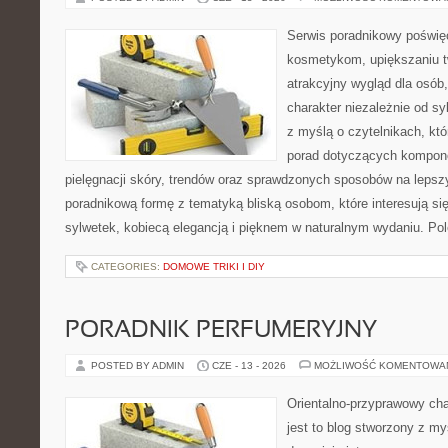
Serwis poradnikowy poświęc
kosmetykom, upiększaniu 
atrakcyjny wygląd dla osób
charakter niezależnie od sy
z myślą o czytelnikach, kt
porad dotyczących kompon
pielęgnacji skóry, trendów oraz sprawdzonych sposobów na lepsz
poradnikową formę z tematyką bliską osobom, które interesują si
sylwetek, kobiecą elegancją i pięknem w naturalnym wydaniu. P
CATEGORIES:
DOMOWE TRIKI I DIY
PORADNIK PERFUMERYJNY
POSTED BY ADMIN
CZE - 13 - 2026
MOŻLIWOŚĆ KOMENTOWA
Orientalno-przyprawowy char
jest to blog stworzony z my