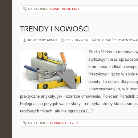
CATEGORIES:
SMART HOME I IOT
TRENDY I NOWOŚCI
POSTED BY ADMIN
CZE - 19 - 2026
MOŻLIWOŚĆ KOMENTOWA
Studio Veriss to tematyczn
stylizacjom oraz sprawdz
które chcą zadbać o swój s
lifestylowy i łączy w sobie
beauty. To serwis dla począ
zaawansowanych, w którym
praktyczne artykuły, jak i szersze omówienia. Polecam Poradnik po
Pielęgnacja i przygotowanie skóry. Tematyka strony skupia się p
urodowych trikach, ale nie ogranicza […]
CATEGORIES:
PORADNIK STYLU