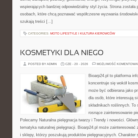
wspierających bardziej odpowiedzialny styl życia. Strona została
osobach, które chcą poznawać współczesne wyzwania środowisko
szukają treści […]
CATEGORIES:
MOTO LIFESTYLE I KULTURA KIEROWCÓW
KOSMETYKI DLA NIEGO
POSTED BY ADMIN
CZE - 20 - 2026
MOŻLIWOŚĆ KOMENTOWA
Bioarp24.pl to platforma in
koncentruje się wokół kosm
może być odbierana jako pr
dla osób, które interesują 
składnikach roślinnych. To 
rosnące zainteresowanie pie
Polecamy Naturalna pielęgnacja twarzy i Trendy i nowości. Głów
tematyka naturalnej pielęgnacji. Bioarp24.pl może zainteresować
i sklepy, którzy poszukują produktów pielęgnacyjnych. Charakter s