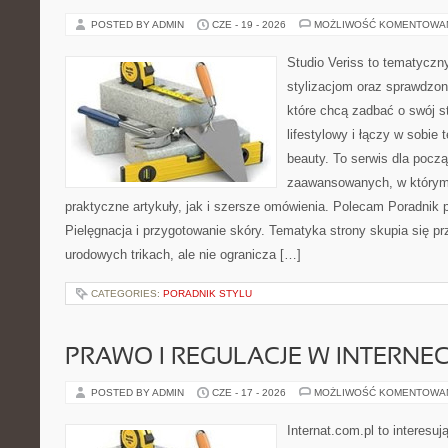
POSTED BY ADMIN
CZE - 19 - 2026
MOŻLIWOŚĆ KOMENTOWA
Studio Veriss to tematyczn
stylizacjom oraz sprawdz
które chcą zadbać o swój s
lifestylowy i łączy w sobie
beauty. To serwis dla począ
zaawansowanych, w którym
praktyczne artykuły, jak i szersze omówienia. Polecam Poradnik po
Pielęgnacja i przygotowanie skóry. Tematyka strony skupia się p
urodowych trikach, ale nie ogranicza […]
CATEGORIES:
PORADNIK STYLU
PRAWO I REGULACJE W INTERNEC
POSTED BY ADMIN
CZE - 17 - 2026
MOŻLIWOŚĆ KOMENTOWA
Internat.com.pl to interesuj