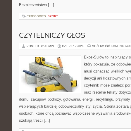
Bezpieczeństwo […]
CATEGORIES:
SPORT
CZYTELNICZY GŁOS
POSTED BY ADMIN
CZE - 27 - 2026
MOŻLIWOŚĆ KOMENTOWA
Ekos-Sułów to inspirujący s
który pokazuje, że odpowie
musi oznaczać wielkich wy
decyzji ani kosztownych zm
czytelnik może znaleźć por
oraz rzetelne teksty dotyc
domu, zakupów, podróży, gotowania, energii, recyklingu, przyrod
wspierających bardziej odpowiedzialny styl życia. Strona została
osobach, które chcą poznawać współczesne wyzwania środowisko
szukają treści […]