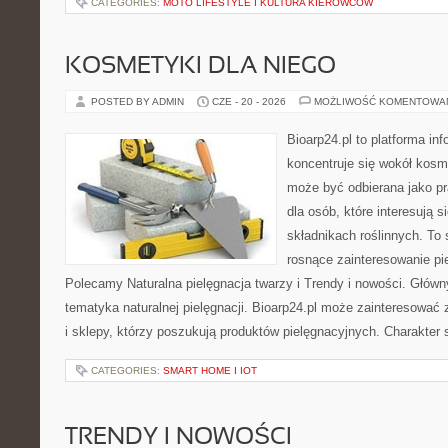
CATEGORIES:
MOTO LIFESTYLE I KULTURA KIEROWCÓW
KOSMETYKI DLA NIEGO
POSTED BY ADMIN
CZE - 20 - 2026
MOŻLIWOŚĆ KOMENTOWA
Bioarp24.pl to platforma in
koncentruje się wokół kosm
może być odbierana jako pr
dla osób, które interesują 
składnikach roślinnych. To 
rosnące zainteresowanie pie
Polecamy Naturalna pielęgnacja twarzy i Trendy i nowości. Głów
tematyka naturalnej pielęgnacji. Bioarp24.pl może zainteresować
i sklepy, którzy poszukują produktów pielęgnacyjnych. Charakter s
CATEGORIES:
SMART HOME I IOT
TRENDY I NOWOŚCI