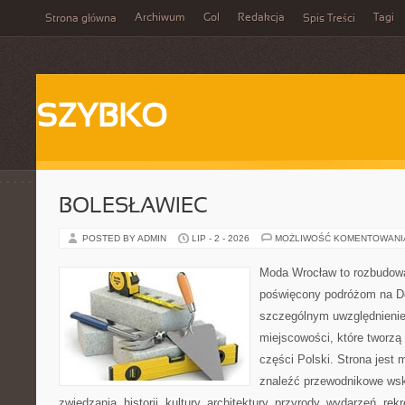
Archiwum
Gol
Redakcja
Tagi
Strona główna
Spis Treści
SZYBKO
BOLESŁAWIEC
POSTED BY ADMIN
LIP - 2 - 2026
MOŻLIWOŚĆ KOMENTOWAN
Moda Wrocław to rozbudowa
poświęcony podróżom na D
szczególnym uwzględnieni
miejscowości, które tworzą
części Polski. Strona jest
znaleźć przewodnikowe ws
zwiedzania, historii, kultury, architektury, przyrody, wydarzeń, re