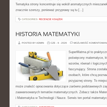
Tematyka strony koncentruje się wokół aromatycznych mieszanek, 
znacznie szerszy, ponieważ przyprawy są tu […]
CATEGORIES:
RECENZJE KSIĄŻEK
HISTORIA MATEMATYKI
POSTED BY ADMIN
CZE - 9 - 2026
MOŻLIWOŚĆ KOMENTOWAN
SuperMatma.pl to praktyczn
poświęcony matematyce, któ
wzorów, równań i logicznyc
fascynujący. Strona został
osobach, które chcą poznaw
przyjaznej strony. To miejs
może znaleźć opracowania dotyczące zarówno podstawowych zagad
zaawansowanych tematów matematycznych. Zobacz także Mate
i Matematyka w Technologii i Nauce. Serwis ten portal matematy