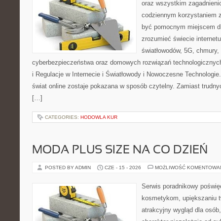
oraz wszystkim zagadnienio
codziennym korzystaniem z
być pomocnym miejscem dla
zrozumieć świecie internet
światłowodów, 5G, chmury, 
cyberbezpieczeństwa oraz domowych rozwiązań technologicznych
i Regulacje w Internecie i Światłowody i Nowoczesne Technologie
świat online zostaje pokazana w sposób czytelny. Zamiast trudnyc
[…]
CATEGORIES:
HODOWLA KUR
MODA PLUS SIZE NA CO DZIEŃ
POSTED BY ADMIN
CZE - 15 - 2026
MOŻLIWOŚĆ KOMENTOWA
Serwis poradnikowy poświęc
kosmetykom, upiększaniu 
atrakcyjny wygląd dla osób