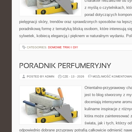
charakter niezależnie od sy
z myślą o czytelnikach, kt
porad dotyczących kompon
pielęgnacji skóry, trendów oraz sprawdzonych sposobów na lepsz
poradnikową formę z tematyką bliską osobom, które interesują si
sylwetek, kobiecą elegancją i pięknem w naturalnym wydaniu. P
CATEGORIES:
DOMOWE TRIKI I DIY
PORADNIK PERFUMERYJNY
POSTED BY ADMIN
CZE - 13 - 2026
MOŻLIWOŚĆ KOMENTOWA
Orientalno-przyprawowy char
jest to blog stworzony z my
doceniają intensywne aroma
kulinarne inspiracje z różny
która może zainteresować 
świata, jak i tych, którzy 
odpowiednio dobrane przyprawy potrafią całkowicie odmienić nawe