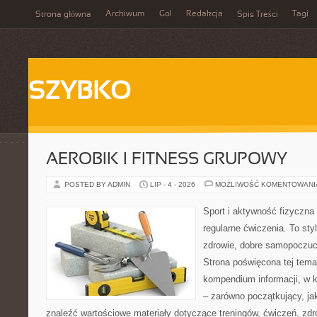
Archiwum
Gol
Redakcja
Tagi
Strona główna
Spis Treści
SZYBKO
AEROBIK I FITNESS GRUPOWY
POSTED BY ADMIN
LIP - 4 - 2026
MOŻLIWOŚĆ KOMENTOWAN
Sport i aktywność fizyczna 
regularne ćwiczenia. To sty
zdrowie, dobre samopoczuci
Strona poświęcona tej tem
kompendium informacji, w k
– zarówno początkujący, j
znaleźć wartościowe materiały dotyczące treningów, ćwiczeń, zdr