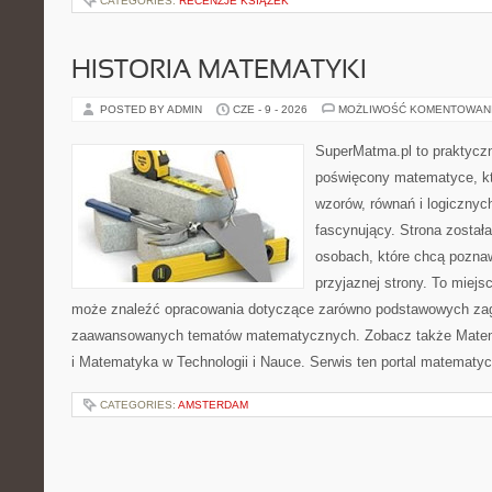
CATEGORIES:
RECENZJE KSIĄŻEK
HISTORIA MATEMATYKI
POSTED BY ADMIN
CZE - 9 - 2026
MOŻLIWOŚĆ KOMENTOWAN
SuperMatma.pl to praktyczn
poświęcony matematyce, któ
wzorów, równań i logicznyc
fascynujący. Strona został
osobach, które chcą poznaw
przyjaznej strony. To miejs
może znaleźć opracowania dotyczące zarówno podstawowych zagad
zaawansowanych tematów matematycznych. Zobacz także Mate
i Matematyka w Technologii i Nauce. Serwis ten portal matematy
CATEGORIES:
AMSTERDAM