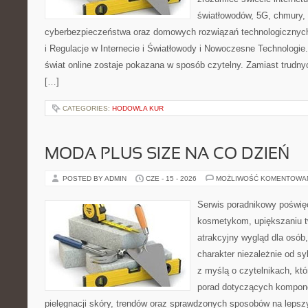
światłowodów, 5G, chmury, 
cyberbezpieczeństwa oraz domowych rozwiązań technologicznych
i Regulacje w Internecie i Światłowody i Nowoczesne Technologie
świat online zostaje pokazana w sposób czytelny. Zamiast trudnyc
[…]
CATEGORIES:
HODOWLA KUR
MODA PLUS SIZE NA CO DZIEŃ
POSTED BY ADMIN
CZE - 15 - 2026
MOŻLIWOŚĆ KOMENTOWA
Serwis poradnikowy poświęc
kosmetykom, upiększaniu 
atrakcyjny wygląd dla osób
charakter niezależnie od sy
z myślą o czytelnikach, kt
porad dotyczących kompon
pielęgnacji skóry, trendów oraz sprawdzonych sposobów na lepsz