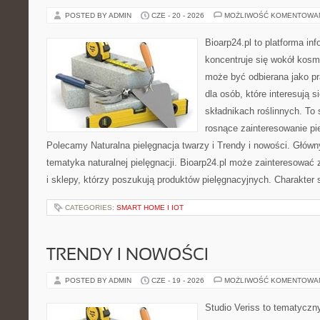
POSTED BY ADMIN
CZE - 20 - 2026
MOŻLIWOŚĆ KOMENTOWA
Bioarp24.pl to platforma in
koncentruje się wokół kosm
może być odbierana jako pr
dla osób, które interesują 
składnikach roślinnych. To 
rosnące zainteresowanie pie
Polecamy Naturalna pielęgnacja twarzy i Trendy i nowości. Głów
tematyka naturalnej pielęgnacji. Bioarp24.pl może zainteresować
i sklepy, którzy poszukują produktów pielęgnacyjnych. Charakter s
CATEGORIES:
SMART HOME I IOT
TRENDY I NOWOŚCI
POSTED BY ADMIN
CZE - 19 - 2026
MOŻLIWOŚĆ KOMENTOWA
Studio Veriss to tematyczn