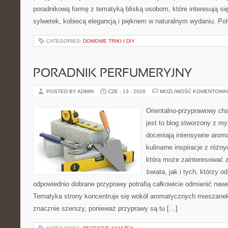
poradnikową formę z tematyką bliską osobom, które interesują si
sylwetek, kobiecą elegancją i pięknem w naturalnym wydaniu. P
CATEGORIES:
DOMOWE TRIKI I DIY
PORADNIK PERFUMERYJNY
POSTED BY ADMIN
CZE - 13 - 2026
MOŻLIWOŚĆ KOMENTOWA
Orientalno-przyprawowy char
jest to blog stworzony z my
doceniają intensywne aroma
kulinarne inspiracje z różny
która może zainteresować 
świata, jak i tych, którzy 
odpowiednio dobrane przyprawy potrafią całkowicie odmienić nawe
Tematyka strony koncentruje się wokół aromatycznych mieszanek, 
znacznie szerszy, ponieważ przyprawy są tu […]