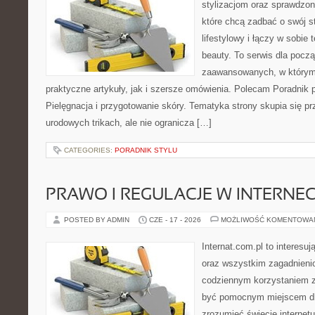
stylizacjom oraz sprawdz
które chcą zadbać o swój s
lifestylowy i łączy w sobie
beauty. To serwis dla począ
zaawansowanych, w którym
praktyczne artykuły, jak i szersze omówienia. Polecam Poradnik po
Pielęgnacja i przygotowanie skóry. Tematyka strony skupia się p
urodowych trikach, ale nie ogranicza […]
CATEGORIES:
PORADNIK STYLU
PRAWO I REGULACJE W INTERNEC
POSTED BY ADMIN
CZE - 17 - 2026
MOŻLIWOŚĆ KOMENTOWA
Internat.com.pl to interesuj
oraz wszystkim zagadnienio
codziennym korzystaniem z
być pomocnym miejscem dla
zrozumieć świecie internet