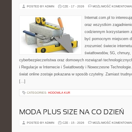
POSTED BY ADMIN
CZE - 17 - 2026
MOŻLIWOŚĆ KOMENTOWA
Internat.com.pl to interesuj
oraz wszystkim zagadnienio
codziennym korzystaniem z
być pomocnym miejscem dla
zrozumieć świecie internet
światłowodów, 5G, chmury, 
cyberbezpieczeństwa oraz domowych rozwiązań technologicznych
i Regulacje w Internecie i Światłowody i Nowoczesne Technologie
świat online zostaje pokazana w sposób czytelny. Zamiast trudnyc
[…]
CATEGORIES:
HODOWLA KUR
MODA PLUS SIZE NA CO DZIEŃ
POSTED BY ADMIN
CZE - 15 - 2026
MOŻLIWOŚĆ KOMENTOWA