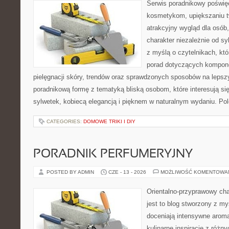
Serwis poradnikowy poświęc
kosmetykom, upiększaniu 
atrakcyjny wygląd dla osób
charakter niezależnie od sy
z myślą o czytelnikach, kt
porad dotyczących kompon
pielęgnacji skóry, trendów oraz sprawdzonych sposobów na lepsz
poradnikową formę z tematyką bliską osobom, które interesują si
sylwetek, kobiecą elegancją i pięknem w naturalnym wydaniu. P
CATEGORIES:
DOMOWE TRIKI I DIY
PORADNIK PERFUMERYJNY
POSTED BY ADMIN
CZE - 13 - 2026
MOŻLIWOŚĆ KOMENTOWA
Orientalno-przyprawowy char
jest to blog stworzony z my
doceniają intensywne aroma
kulinarne inspiracje z różny