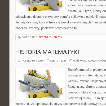
która może zainteresować 
świata, jak i tych, którzy 
odpowiednio dobrane przyprawy potrafią całkowicie odmienić nawe
Tematyka strony koncentruje się wokół aromatycznych mieszanek, 
znacznie szerszy, ponieważ przyprawy są tu […]
CATEGORIES:
RECENZJE KSIĄŻEK
HISTORIA MATEMATYKI
POSTED BY ADMIN
CZE - 9 - 2026
MOŻLIWOŚĆ KOMENTOWAN
SuperMatma.pl to praktyczn
poświęcony matematyce, któ
wzorów, równań i logicznyc
fascynujący. Strona został
osobach, które chcą poznaw
przyjaznej strony. To miejs
może znaleźć opracowania dotyczące zarówno podstawowych zagad