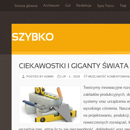
Archiwum
Gol
Redakcja
Tagi
Strona główna
Spis Treści
SZYBKO
CIEKAWOSTKI I GIGANTY ŚWIATA
POSTED BY ADMIN
LIP - 1 - 2026
MOŻLIWOŚĆ KOMENTOWAN
Tworzymy innowacyjne rozw
zakładów produkcyjnych, do
systemy oraz urządzenia w
wysokiego ciśnienia. Nasza 
na projektowaniu, produkcji
nowoczesnych rozwiązań, k
wszędzie tam, gdzie liczy się niezawodność, dokładność oraz 