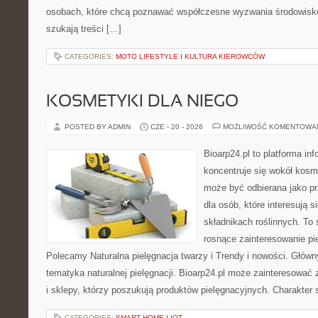
osobach, które chcą poznawać współczesne wyzwania środowisko
szukają treści […]
CATEGORIES:
MOTO LIFESTYLE I KULTURA KIEROWCÓW
KOSMETYKI DLA NIEGO
POSTED BY ADMIN
CZE - 20 - 2026
MOŻLIWOŚĆ KOMENTOWA
Bioarp24.pl to platforma in
koncentruje się wokół kosm
może być odbierana jako pr
dla osób, które interesują 
składnikach roślinnych. To 
rosnące zainteresowanie pie
Polecamy Naturalna pielęgnacja twarzy i Trendy i nowości. Głów
tematyka naturalnej pielęgnacji. Bioarp24.pl może zainteresować
i sklepy, którzy poszukują produktów pielęgnacyjnych. Charakter s
CATEGORIES:
SMART HOME I IOT