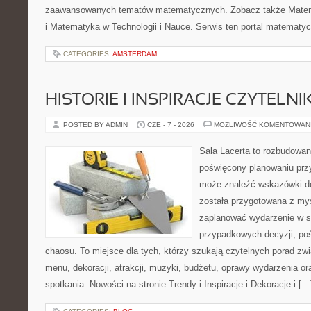
zaawansowanych tematów matematycznych. Zobacz także Mate
i Matematyka w Technologii i Nauce. Serwis ten portal matematy
CATEGORIES:
AMSTERDAM
HISTORIE I INSPIRACJE CZYTELN
POSTED BY ADMIN
CZE - 7 - 2026
MOŻLIWOŚĆ KOMENTOWAN
Sala Lacerta to rozbudowan
poświęcony planowaniu przy
może znaleźć wskazówki do
została przygotowana z myś
zaplanować wydarzenie w s
przypadkowych decyzji, poś
chaosu. To miejsce dla tych, którzy szukają czytelnych porad zw
menu, dekoracji, atrakcji, muzyki, budżetu, oprawy wydarzenia o
spotkania. Nowości na stronie Trendy i Inspiracje i Dekoracje i […