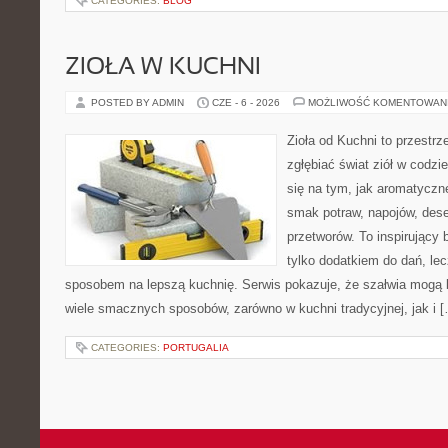
CATEGORIES:
BLOG
ZIOŁA W KUCHNI
POSTED BY ADMIN
CZE - 6 - 2026
MOŻLIWOŚĆ KOMENTOWAN
Zioła od Kuchni to przestrz
zgłębiać świat ziół w codzi
się na tym, jak aromatyczn
smak potraw, napojów, des
przetworów. To inspirujący 
tylko dodatkiem do dań, lec
sposobem na lepszą kuchnię. Serwis pokazuje, że szałwia mogą
wiele smacznych sposobów, zarówno w kuchni tradycyjnej, jak i 
CATEGORIES:
PORTUGALIA