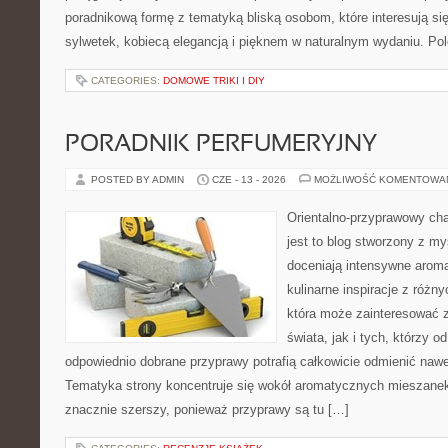
poradnikową formę z tematyką bliską osobom, które interesują si
sylwetek, kobiecą elegancją i pięknem w naturalnym wydaniu. P
CATEGORIES:
DOMOWE TRIKI I DIY
PORADNIK PERFUMERYJNY
POSTED BY ADMIN
CZE - 13 - 2026
MOŻLIWOŚĆ KOMENTOWA
Orientalno-przyprawowy char
jest to blog stworzony z my
doceniają intensywne aroma
kulinarne inspiracje z różny
która może zainteresować 
świata, jak i tych, którzy 
odpowiednio dobrane przyprawy potrafią całkowicie odmienić nawe
Tematyka strony koncentruje się wokół aromatycznych mieszanek, 
znacznie szerszy, ponieważ przyprawy są tu […]