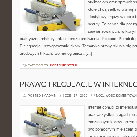
stylizacjom oraz sprawdz
które chcą zadbać o swój s
lifestylowy i łączy w sobie
beauty. To serwis dla począ
zaawansowanych, w którym
praktyczne artykuły, jak i szersze omówienia. Polecam Poradnik po
Pielęgnacja i przygotowanie skóry. Tematyka strony skupia się p
urodowych trikach, ale nie ogranicza […]
CATEGORIES:
PORADNIK STYLU
PRAWO I REGULACJE W INTERNEC
POSTED BY ADMIN
CZE - 17 - 2026
MOŻLIWOŚĆ KOMENTOWA
Internat.com.pl to interesuj
oraz wszystkim zagadnienio
codziennym korzystaniem z
być pomocnym miejscem dla
zrozumieć świecie internet