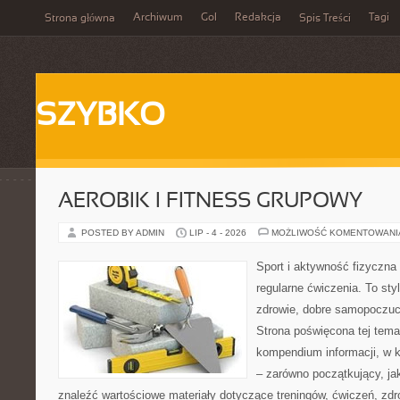
Archiwum
Gol
Redakcja
Tagi
Strona główna
Spis Treści
SZYBKO
AEROBIK I FITNESS GRUPOWY
POSTED BY ADMIN
LIP - 4 - 2026
MOŻLIWOŚĆ KOMENTOWAN
Sport i aktywność fizyczna 
regularne ćwiczenia. To sty
zdrowie, dobre samopoczuci
Strona poświęcona tej tem
kompendium informacji, w k
– zarówno początkujący, j
znaleźć wartościowe materiały dotyczące treningów, ćwiczeń, zdr