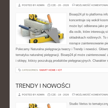
POSTED BY ADMIN
CZE - 20 - 2026
MOŻLIWOŚĆ KOMENTOWA
Bioarp24.pl to platforma in
koncentruje się wokół kosm
może być odbierana jako pr
dla osób, które interesują 
składnikach roślinnych. To 
rosnące zainteresowanie pie
Polecamy Naturalna pielęgnacja twarzy i Trendy i nowości. Głów
tematyka naturalnej pielęgnacji. Bioarp24.pl może zainteresować
i sklepy, którzy poszukują produktów pielęgnacyjnych. Charakter s
CATEGORIES:
SMART HOME I IOT
TRENDY I NOWOŚCI
POSTED BY ADMIN
CZE - 19 - 2026
MOŻLIWOŚĆ KOMENTOWA
Studio Veriss to tematyczn