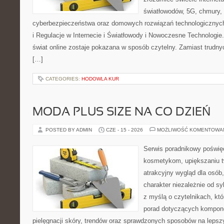
światłowodów, 5G, chmury, 
cyberbezpieczeństwa oraz domowych rozwiązań technologicznych
i Regulacje w Internecie i Światłowody i Nowoczesne Technologie
świat online zostaje pokazana w sposób czytelny. Zamiast trudnyc
[…]
CATEGORIES:
HODOWLA KUR
MODA PLUS SIZE NA CO DZIEŃ
POSTED BY ADMIN
CZE - 15 - 2026
MOŻLIWOŚĆ KOMENTOWA
Serwis poradnikowy poświęc
kosmetykom, upiększaniu 
atrakcyjny wygląd dla osób
charakter niezależnie od sy
z myślą o czytelnikach, kt
porad dotyczących kompon
pielęgnacji skóry, trendów oraz sprawdzonych sposobów na lepsz