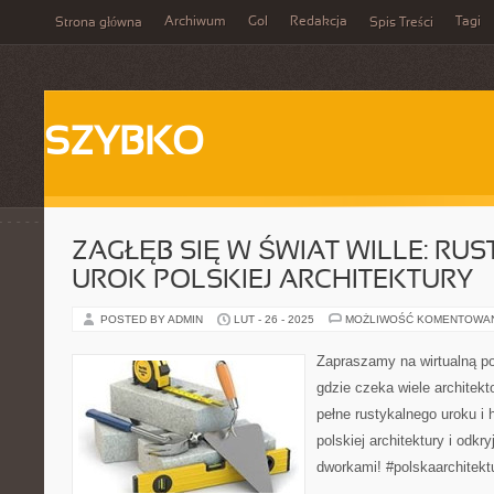
Archiwum
Gol
Redakcja
Tagi
Strona główna
Spis Treści
SZYBKO
ZAGŁĘB SIĘ W ŚWIAT WILLE: RU
UROK POLSKIEJ ARCHITEKTURY
POSTED BY ADMIN
LUT - 26 - 2025
MOŻLIWOŚĆ KOMENTOWA
Zapraszamy na wirtualną po
gdzie czeka wiele architekto
pełne rustykalnego uroku i h
polskiej architektury i odkr
dworkami! #polskaarchitektu