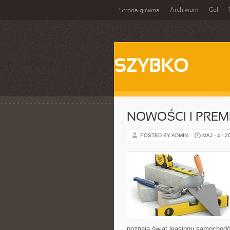
Archiwum
Gol
Strona główna
SZYBKO
NOWOŚCI I PREM
POSTED BY ADMIN
MAJ - 4 - 2
poznają świat leasingu samochodó