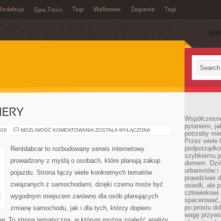
Redakcja
Tagi
Walkower
Zagranie
Tagi
Spis Treści
SUB
IERY
Współczesne 
pytaniem, ja
NOWOŚCI
026
MOŻLIWOŚĆ KOMENTOWANIA
ZOSTAŁA WYŁĄCZONA
potrzeby mie
I
Przez wiele 
PREMIERY
podporządko
Rentdabcar to rozbudowany serwis internetowy
szybkiemu p
prowadzony z myślą o osobach, które planują zakup
domem. Dziś
urbanistów 
pojazdu. Strona łączy wiele konkretnych tematów
prawdziwie d
związanych z samochodami, dzięki czemu może być
osiedli, ale
człowiekowi
wygodnym miejscem zarówno dla osób planujących
spacerować,
po prostu do
zmianę samochodu, jak i dla tych, którzy dopiero
wagę przywią
w. To strona tematyczna, w którym można znaleźć analizy