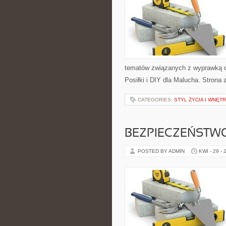
tematów związanych z wyprawką dla
Posiłki i DIY dla Malucha. Strona
CATEGORIES:
STYL ŻYCIA I WNĘT
BEZPIECZEŃSTW
POSTED BY ADMIN
KWI - 29 - 