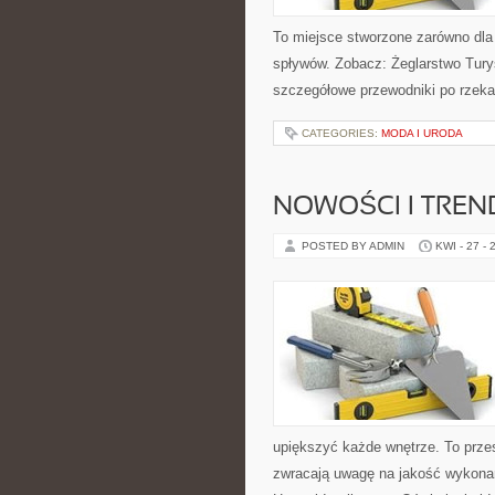
To miejsce stworzone zarówno dla
spływów. Zobacz: Żeglarstwo Turys
szczegółowe przewodniki po rzeka
CATEGORIES:
MODA I URODA
NOWOŚCI I TREN
POSTED BY ADMIN
KWI - 27 - 
upiększyć każde wnętrze. To przes
zwracają uwagę na jakość wykonan