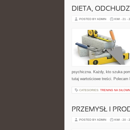
DIETA, ODCHUDZ
POSTED BY ADMIN
KWI - 21 - 
psychiczna. Każdy, kto szuka pomys
tutaj wartościowe treści. Polecam
CATEGORIES:
TRENING NA SIŁOWN
PRZEMYSŁ I PRO
POSTED BY ADMIN
KWI - 20 - 