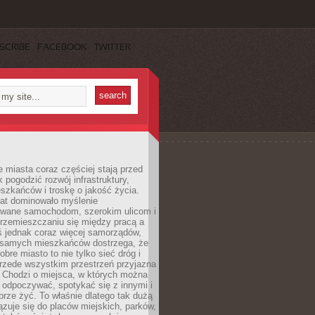
SCRIBE
FACEBOOK
TWITTER
miasta coraz częściej stają przed
k pogodzić rozwój infrastruktury,
szkańców i troskę o jakość życia.
lat dominowało myślenie
wane samochodom, szerokim ulicom i
rzemieszczaniu się między pracą a
 jednak coraz więcej samorządów,
i samych mieszkańców dostrzega, że
obre miasto to nie tylko sieć dróg i
 przede wszystkim przestrzeń przyjazna
. Chodzi o miejsca, w których można
 odpoczywać, spotykać się z innymi i
brze żyć. To właśnie dlatego tak dużą
zuje się do placów miejskich, parków,