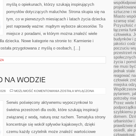
współodpowie
myślą o opiekunach, którzy szukają inspirujących
projektowan
pomysłów dotyczących maluchów. Strona skupia się na
sztuczne i n
Miasto wspó
tym, co w pierwszych miesiącach i latach życia dziecka
szansę stać
Przyszłość m
jest naprawdę ważne: mądrym wyborze akcesoriów. To
łączenia fun
miejsce z poradami, w którym można znaleźć wiele
człowieka. 
budynków i p
 dziecka. Nowe kategorie na stronie to: Karmienie i
jakości codzi
 została przygotowana z myślą o osobach, […]
poczuciu ws
przestrzeń 
społecznych
RZA
życia i pomó
nie musi być
jednak stale
reagować na 
O NA WODZIE
człowiek znó
miejska odz
Współczesne 
BEZPIECZEŃSTWO
2026
MOŻLIWOŚĆ KOMENTOWANIA
ZOSTAŁA WYŁĄCZONA
pytaniem, ja
NA
WODZIE
potrzeby mie
Serwis poświęcony aktywnemu wypoczynkowi to
Przez wiele 
podporządko
świetna przestrzeń dla osób, które szukają inspiracji
szybkiemu p
domem. Dziś
związanej z wodą, naturą oraz ruchem. Tematyka strony
urbanistów 
koncentruje się wokół spływów kajakowych, dzięki
prawdziwie d
osiedli, ale
czemu każdy czytelnik może znaleźć wartościowe
człowiekowi