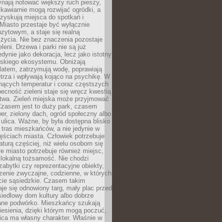
ynają notować większy ruch pieszy,
i kawiarnie mogą rozwijać ogródki, a
zyskują miejsca do spotkań i
Miasto przestaje być wyłącznie
zytowym, a staje się realną
 życia. Nie bez znaczenia pozostaje
eleni. Drzewa i parki nie są już
edynie jako dekoracja, lecz jako istotny
jskiego ekosystemu. Obniżają
latem, zatrzymują wodę, poprawiają
trza i wpływają kojąco na psychikę. W
nących temperatur i coraz częstszych
becność zieleni staje się wręcz kwestią
twa. Zieleń miejska może przyjmować
Czasem jest to duży park, czasem
wer, zielony dach, ogród społeczny albo
ulica. Ważne, by była dostępna blisko
tras mieszkańców, a nie jedynie w
ęściach miasta. Człowiek potrzebuje
aturą częściej, niż wielu osobom się
e miasto potrzebuje również miejsc,
 lokalną tożsamość. Nie chodzi
zabytki czy reprezentacyjne obiekty,
rzenie zwyczajne, codzienne, w których
cie sąsiedzkie. Czasem takim
je się odnowiony targ, mały plac przed
osiedlowy dom kultury albo dobrze
ane podwórko. Mieszkańcy szukają
esienia, dzięki którym mogą poczuć,
nica ma własny charakter. Właśnie w