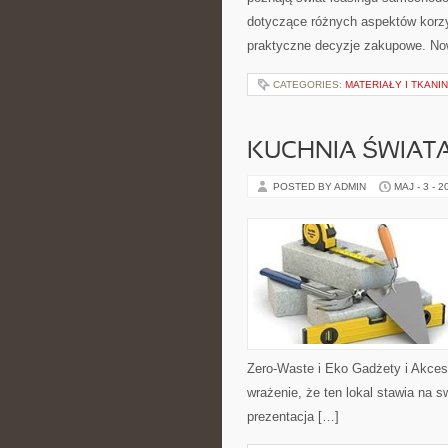
dotyczące różnych aspektów korzy
praktyczne decyzje zakupowe. Now
CATEGORIES:
MATERIAŁY I TKANI
KUCHNIA ŚWIATA
POSTED BY ADMIN
MAJ - 3 - 2
Zero-Waste i Eko Gadżety i Akces
wrażenie, że ten lokal stawia na 
prezentacja […]