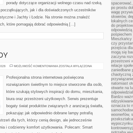
porady dotyczące organizacji wolnego czasu nad rzeką.
spacerować,
po prostu do
 początkujących, jak i dla doświadczonych uczestników
wagę przywią
skwerów, de
tyczne i Jachty i Łodzie. Na stronie można znaleźć
lokalnych ce
ch, które pomagają dobrać odpowiednią […]
do projektow
odpowiedzią
pośpiechem i
Mieszkańcy c
czy przystan
przejścia dl
mogą się ba
DY
zaczyna rozu
przestrzeni 
relacje społ
NOWOŚCI
2026
MOŻLIWOŚĆ KOMENTOWANIA
ZOSTAŁA WYŁĄCZONA
I
zaniedbane 
TRENDY
chaotyczną 
Profesjonalna strona internetowa poświęcona
przywiązanie
natomiast ot
rozwiązaniom świetlnym to miejsce stworzone dla osób,
otwarte na l
które szukają stylowych inspiracji do domu, mieszkania,
odpowiedzial
Bardzo ważn
biura oraz przestrzeni użytkowych. Serwis prezentuje
odzyskiwanie
oznacza to n
bogaty świat produktów związanych z aranżacją światła,
samochodowe
pokazując jak odpowiednio dobrane lampy potrafią
woonerfów, s
przekształca
trzeń dla tych, którzy cenią design, ale jednocześnie
wypoczynku.
ia i codzienny komfort użytkowania. Polecam: Smart
kontrowersyj
potrzeba wyg