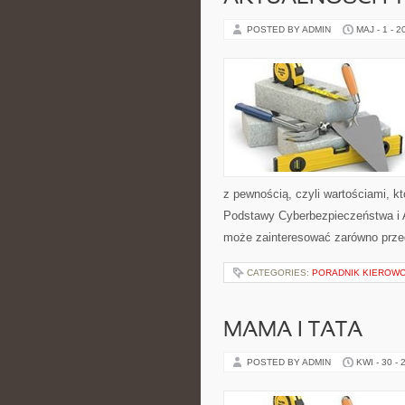
POSTED BY ADMIN
MAJ - 1 - 2
z pewnością, czyli wartościami, 
Podstawy Cyberbezpieczeństwa i Ak
może zainteresować zarówno przeds
CATEGORIES:
PORADNIK KIEROWCY
MAMA I TATA
POSTED BY ADMIN
KWI - 30 - 