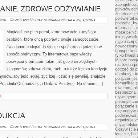
zaprojektow
ANIE, ZDROWE ODŻYWIANIE
punktów odni
że ich dziel
połowie taki
DIETA,
2026
MOŻLIWOŚĆ KOMENTOWANIA
ZOSTAŁA WYŁĄCZONA
potrzeba, by
ODCHUDZANIE,
ZDROWE
informacji i 
ODŻYWIANIE
MagicalJune.pl to portal, które powstało z myślą o
może pełnić
inicjatywac
osobach, które chcą poprawić swoje samopoczucie,
najbliższej 
nowoczesnym
świadomie podejść do siebie i spojrzeć na jedzenie w
transportu p
sposób praktyczny. To internetowa baza wiedzy
tylko kwesti
Miasto przy
poświęcony tematom takim jak gubienie zbędnych
nie trzeba 
kilogramów, zdrowa dieta, ruch, a także lepsza kondycja
dotrzeć do p
autobusy i t
łów, aby jeść lepiej, żyć lżej i czuć się pewniej, znajdzie
połączeń jest
komunikację 
 Poradniki Odchudzania i Dieta w Praktyce. Na stronie […]
rowerami, ale
bezpieczna 
I
urywającym s
przemyślane 
połączenie z
rolę odgryw
DUKCJA
podejmowaniu
organizuje k
obywatelskie
PRZEMYSŁ
2026
MOŻLIWOŚĆ KOMENTOWANIA
ZOSTAŁA WYŁĄCZONA
Oczywiście 
I
idealnie, bo
PRODUKCJA