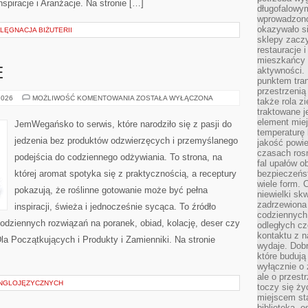
nspiracje i Aranżacje. Na stronie […]
długofalowy
wprowadzono 
okazywało si
LĘGNACJA BIŻUTERII
sklepy zacz
restauracje 
mieszkańcy 
aktywności. 
E
punktem tran
przestrzenią
SZYBKIE
2026
MOŻLIWOŚĆ KOMENTOWANIA
ZOSTAŁA WYŁĄCZONA
także rola zi
I
traktowane j
PROSTE
element mie
JemWegańsko to serwis, które narodziło się z pasji do
temperaturę 
jedzenia bez produktów odzwierzęcych i przemyślanego
jakość powie
czasach ros
podejścia do codziennego odżywiania. To strona, na
fal upałów o
której aromat spotyka się z praktycznością, a receptury
bezpieczeńs
wiele form. 
pokazują, że roślinne gotowanie może być pełna
niewielki sk
zadrzewiona 
inspiracji, świeża i jednocześnie sycąca. To źródło
codziennych 
 codziennych rozwiązań na poranek, obiad, kolację, deser czy
odległych cz
kontaktu z n
a Początkujących i Produkty i Zamienniki. Na stronie
wydaje. Dobr
które budują
wyłącznie o 
ale o przest
ANGLOJĘZYCZNYCH
toczy się ży
miejscem sta
biblioteką, 