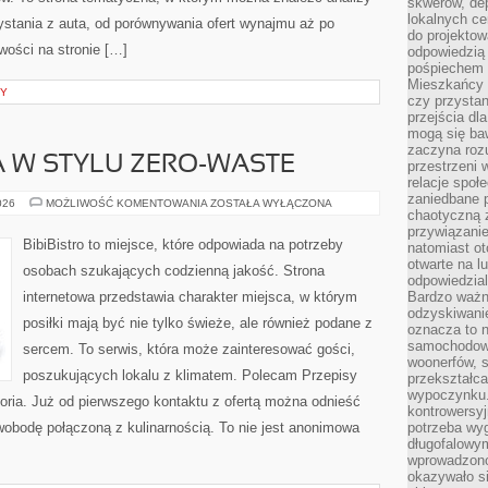
skwerów, de
lokalnych ce
stania z auta, od porównywania ofert wynajmu aż po
do projektow
ości na stronie […]
odpowiedzią
pośpiechem i
Mieszkańcy c
NY
czy przystan
przejścia dl
mogą się ba
zaczyna rozu
 W STYLU ZERO-WASTE
przestrzeni 
relacje społ
zaniedbane 
KUCHNIA
026
MOŻLIWOŚĆ KOMENTOWANIA
ZOSTAŁA WYŁĄCZONA
chaotyczną 
ŚWIATA
W
przywiązanie
STYLU
BibiBistro to miejsce, które odpowiada na potrzeby
natomiast ot
ZERO-
WASTE
otwarte na l
osobach szukających codzienną jakość. Strona
odpowiedzial
internetowa przedstawia charakter miejsca, w którym
Bardzo ważn
odzyskiwanie
posiłki mają być nie tylko świeże, ale również podane z
oznacza to n
samochodowe
sercem. To serwis, która może zainteresować gości,
woonerfów, s
poszukujących lokalu z klimatem. Polecam Przepisy
przekształca
wypoczynku.
oria. Już od pierwszego kontaktu z ofertą można odnieść
kontrowersyj
swobodę połączoną z kulinarnością. To nie jest anonimowa
potrzeba wyg
długofalowy
wprowadzono 
okazywało si