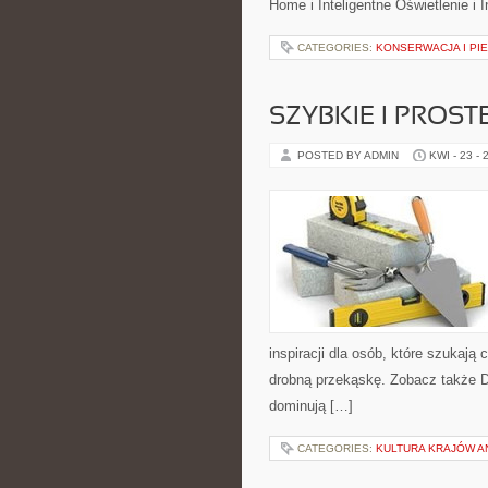
Home i Inteligentne Oświetlenie i I
CATEGORIES:
KONSERWACJA I PIE
SZYBKIE I PROST
POSTED BY ADMIN
KWI - 23 - 
inspiracji dla osób, które szukają
drobną przekąskę. Zobacz także Dl
dominują […]
CATEGORIES:
KULTURA KRAJÓW 