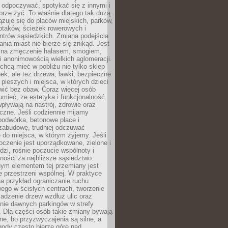
 odpoczywać, spotykać się z innymi i
brze żyć. To właśnie dlatego tak dużą
zuje się do placów miejskich, parków,
ptaków, ścieżek rowerowych i
ntrów sąsiedzkich. Zmiana podejścia
ania miast nie bierze się znikąd. Jest
 na zmęczenie hałasem, smogiem,
 anonimowością wielkich aglomeracji.
hcą mieć w pobliżu nie tylko sklep
ek, ale też drzewa, ławki, bezpieczne
a pieszych i miejsca, w których dzieci
wić bez obaw. Coraz więcej osób
mieć, że estetyka i funkcjonalność
wpływają na nastrój, zdrowie oraz
eczne. Jeśli codziennie mijamy
podwórka, betonowe place i
zabudowę, trudniej odczuwać
 do miejsca, w którym żyjemy. Jeśli
oczenie jest uporządkowane, zielone i
udzi, rośnie poczucie wspólnoty i
ności za najbliższe sąsiedztwo.
ym elementem tej przemiany jest
 przestrzeni wspólnej. W praktyce
a przykład ograniczanie ruchu
go w ścisłych centrach, tworzenie
adzenie drzew wzdłuż ulic oraz
nie dawnych parkingów w strefy
 Dla części osób takie zmiany bywają
ne, bo przyzwyczajenia są silne, a
ody często bierze górę nad