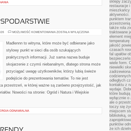
sklepy zacz
NANIA
restauracje 
mieszkańcy 
aktywności. 
punktem tran
OSPODARSTWIE
przestrzenią
także rola zi
traktowane j
ZWIERZĘTA
026
MOŻLIWOŚĆ KOMENTOWANIA
ZOSTAŁA WYŁĄCZONA
W
element mie
GOSPODARSTWIE
temperaturę 
Madlennn to witryna, które może być odbierane jako
jakość powie
czasach ros
stylowy punkt w sieci dla osób szukających
fal upałów o
praktycznych informacji. Już sama nazwa buduje
bezpieczeńs
wiele form. 
skojarzenie z czymś niebanalnym, dlatego strona może
niewielki sk
przyciągać uwagę użytkowników, którzy lubią świeże
zadrzewiona 
codziennych 
podejście do prezentowania tematów. To nie jest
odległych cz
kontaktu z n
ka przestrzeń, w której ważne są zarówno przejrzystość, jak
wydaje. Dobr
iałów. Nowości na stronie: Ogród i Natura i Wiejskie
które budują
wyłącznie o 
ale o przest
toczy się ży
miejscem sta
NERGIA ODNAWIALNA
biblioteką, 
zaprojektow
punktów odni
że ich dziel
TRENDY