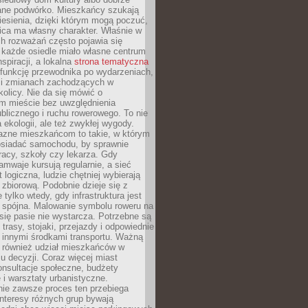
ane podwórko. Mieszkańcy szukają
esienia, dzięki którym mogą poczuć,
nica ma własny charakter. Właśnie w
ch rozważań często pojawia się
 każde osiedle miało własne centrum
inspiracji, a lokalna
strona tematyczna
 funkcję przewodnika po wydarzeniach,
h i zmianach zachodzących w
okolicy. Nie da się mówić o
 mieście bez uwzględnienia
ublicznego i ruchu rowerowego. To nie
a ekologii, ale też zwykłej wygody.
jazne mieszkańcom to takie, w którym
posiadać samochodu, by sprawnie
racy, szkoły czy lekarza. Gdy
ramwaje kursują regularnie, a sieć
 logiczna, ludzie chętniej wybierają
zbiorową. Podobnie dzieje się z
 tylko wtedy, gdy infrastruktura jest
i spójna. Malowanie symbolu roweru na
ię pasie nie wystarcza. Potrzebne są
trasy, stojaki, przejazdy i odpowiednie
 innymi środkami transportu. Ważną
a również udział mieszkańców w
 decyzji. Coraz więcej miast
onsultacje społeczne, budżety
 i warsztaty urbanistyczne.
nie zawsze proces ten przebiega
 interesy różnych grup bywają