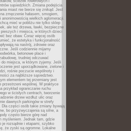
ptaków, ścieżek rowerowych i
ntrów sąsiedzkich. Zmiana podejścia
ania miast nie bierze się znikąd. Jest
 na zmęczenie hałasem, smogiem,
 anonimowością wielkich aglomeracji.
hcą mieć w pobliżu nie tylko sklep
ek, ale też drzewa, ławki, bezpieczne
a pieszych i miejsca, w których dzieci
wić bez obaw. Coraz więcej osób
mieć, że estetyka i funkcjonalność
wpływają na nastrój, zdrowie oraz
eczne. Jeśli codziennie mijamy
podwórka, betonowe place i
zabudowę, trudniej odczuwać
 do miejsca, w którym żyjemy. Jeśli
oczenie jest uporządkowane, zielone i
udzi, rośnie poczucie wspólnoty i
ności za najbliższe sąsiedztwo.
ym elementem tej przemiany jest
 przestrzeni wspólnej. W praktyce
a przykład ograniczanie ruchu
go w ścisłych centrach, tworzenie
adzenie drzew wzdłuż ulic oraz
nie dawnych parkingów w strefy
 Dla części osób takie zmiany bywają
ne, bo przyzwyczajenia są silne, a
ody często bierze górę nad
m myśleniem. Jednak tam, gdzie
je rozsądnie i etapami, szybko
ę, że zyski są ogromne. Lokalne