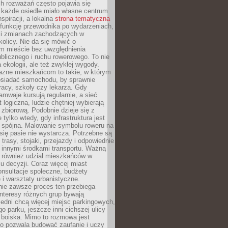
ch rozważań często pojawia się
 każde osiedle miało własne centrum
inspiracji, a lokalna
strona tematyczna
 funkcję przewodnika po wydarzeniach,
h i zmianach zachodzących w
okolicy. Nie da się mówić o
 mieście bez uwzględnienia
ublicznego i ruchu rowerowego. To nie
a ekologii, ale też zwykłej wygody.
jazne mieszkańcom to takie, w którym
posiadać samochodu, by sprawnie
racy, szkoły czy lekarza. Gdy
ramwaje kursują regularnie, a sieć
 logiczna, ludzie chętniej wybierają
zbiorową. Podobnie dzieje się z
 tylko wtedy, gdy infrastruktura jest
i spójna. Malowanie symbolu roweru na
ię pasie nie wystarcza. Potrzebne są
trasy, stojaki, przejazdy i odpowiednie
 innymi środkami transportu. Ważną
a również udział mieszkańców w
 decyzji. Coraz więcej miast
onsultacje społeczne, budżety
 i warsztaty urbanistyczne.
nie zawsze proces ten przebiega
 interesy różnych grup bywają
edni chcą więcej miejsc parkingowych,
go parku, jeszcze inni cichszej ulicy
 boiska. Mimo to rozmowa jest
bo pozwala budować zaufanie i uczy