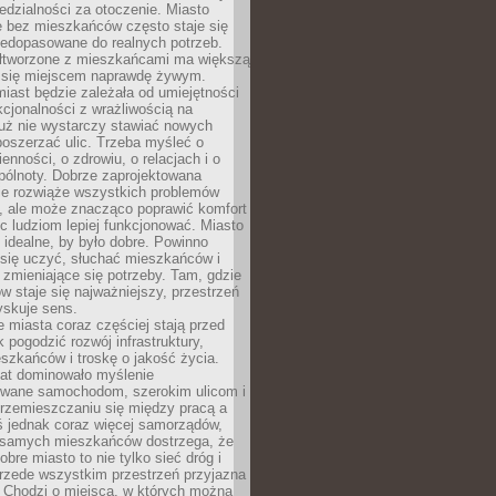
dzialności za otoczenie. Miasto
e bez mieszkańców często staje się
iedopasowane do realnych potrzeb.
łtworzone z mieszkańcami ma większą
 się miejscem naprawdę żywym.
iast będzie zależała od umiejętności
kcjonalności z wrażliwością na
Już nie wystarczy stawiać nowych
oszerzać ulic. Trzeba myśleć o
enności, o zdrowiu, o relacjach i o
pólnoty. Dobrze zaprojektowana
nie rozwiąże wszystkich problemów
, ale może znacząco poprawić komfort
c ludziom lepiej funkcjonować. Miasto
 idealne, by było dobre. Powinno
 się uczyć, słuchać mieszkańców i
zmieniające się potrzeby. Tam, gdzie
w staje się najważniejszy, przestrzeń
yskuje sens.
miasta coraz częściej stają przed
k pogodzić rozwój infrastruktury,
szkańców i troskę o jakość życia.
lat dominowało myślenie
wane samochodom, szerokim ulicom i
rzemieszczaniu się między pracą a
 jednak coraz więcej samorządów,
i samych mieszkańców dostrzega, że
obre miasto to nie tylko sieć dróg i
 przede wszystkim przestrzeń przyjazna
. Chodzi o miejsca, w których można