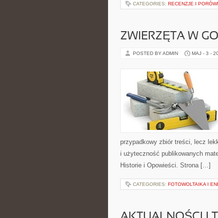
CATEGORIES:
RECENZJE I PORÓW
ZWIERZĘTA W G
POSTED BY ADMIN
MAJ - 3 - 2
przypadkowy zbiór treści, lecz lek
i użyteczność publikowanych mater
Historie i Opowieści. Strona […]
CATEGORIES:
FOTOWOLTAIKA I E
AKTUALNOŚCI I 