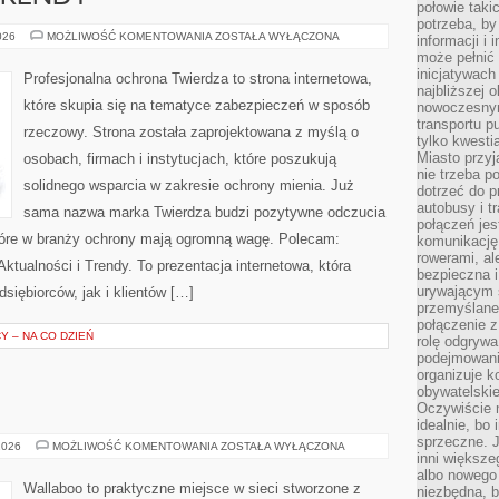
połowie taki
potrzeba, by
AKTUALNOŚCI
026
MOŻLIWOŚĆ KOMENTOWANIA
ZOSTAŁA WYŁĄCZONA
informacji i 
I
może pełnić
TRENDY
inicjatywac
Profesjonalna ochrona Twierdza to strona internetowa,
najbliższej 
które skupia się na tematyce zabezpieczeń w sposób
nowoczesnym
transportu p
rzeczowy. Strona została zaprojektowana z myślą o
tylko kwesti
Miasto przy
osobach, firmach i instytucjach, które poszukują
nie trzeba 
solidnego wsparcia w zakresie ochrony mienia. Już
dotrzeć do p
autobusy i t
sama nazwa marka Twierdza budzi pozytywne odczucia
połączeń jest
które w branży ochrony mają ogromną wagę. Polecam:
komunikację 
rowerami, ale
tualności i Trendy. To prezentacja internetowa, która
bezpieczna 
urywającym s
iębiorców, jak i klientów […]
przemyślane 
połączenie z
 – NA CO DZIEŃ
rolę odgryw
podejmowaniu
organizuje k
obywatelskie
Oczywiście 
idealnie, bo
sprzeczne. J
MAMA
2026
MOŻLIWOŚĆ KOMENTOWANIA
ZOSTAŁA WYŁĄCZONA
inni większe
I
TATA
albo nowego
Wallaboo to praktyczne miejsce w sieci stworzone z
niezbędna, 