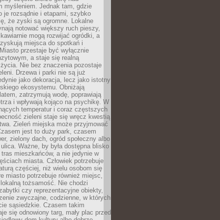
m myśleniem. Jednak tam, gdzie
je rozsądnie i etapami, szybko
ę, że zyski są ogromne. Lokalne
ynają notować większy ruch pieszy,
i kawiarnie mogą rozwijać ogródki, a
zyskują miejsca do spotkań i
Miasto przestaje być wyłącznie
zytowym, a staje się realną
 życia. Nie bez znaczenia pozostaje
eleni. Drzewa i parki nie są już
edynie jako dekoracja, lecz jako istotny
jskiego ekosystemu. Obniżają
latem, zatrzymują wodę, poprawiają
trza i wpływają kojąco na psychikę. W
nących temperatur i coraz częstszych
becność zieleni staje się wręcz kwestią
twa. Zieleń miejska może przyjmować
Czasem jest to duży park, czasem
wer, zielony dach, ogród społeczny albo
ulica. Ważne, by była dostępna blisko
tras mieszkańców, a nie jedynie w
ęściach miasta. Człowiek potrzebuje
aturą częściej, niż wielu osobom się
e miasto potrzebuje również miejsc,
 lokalną tożsamość. Nie chodzi
zabytki czy reprezentacyjne obiekty,
rzenie zwyczajne, codzienne, w których
cie sąsiedzkie. Czasem takim
je się odnowiony targ, mały plac przed
osiedlowy dom kultury albo dobrze