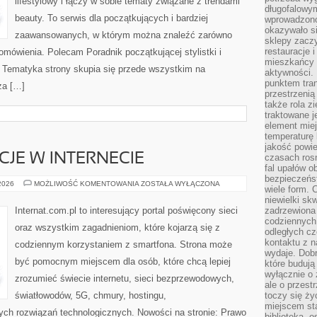
lifestylowy i łączy w sobie tematy związane z trendami
długofalowy
beauty. To serwis dla początkujących i bardziej
wprowadzono 
okazywało si
zaawansowanych, w którym można znaleźć zarówno
sklepy zacz
restauracje 
 omówienia. Polecam Poradnik początkującej stylistki i
mieszkańcy 
. Tematyka strony skupia się przede wszystkim na
aktywności. 
punktem tran
za […]
przestrzenią
także rola zi
traktowane j
element mie
temperaturę 
jakość powie
CJE W INTERNECIE
czasach ros
fal upałów o
bezpieczeńs
PRAWO
 2026
MOŻLIWOŚĆ KOMENTOWANIA
ZOSTAŁA WYŁĄCZONA
wiele form. 
I
REGULACJE
niewielki sk
W
Internat.com.pl to interesujący portal poświęcony sieci
zadrzewiona 
INTERNECIE
codziennych 
oraz wszystkim zagadnieniom, które kojarzą się z
odległych cz
kontaktu z n
codziennym korzystaniem z smartfona. Strona może
wydaje. Dobr
być pomocnym miejscem dla osób, które chcą lepiej
które budują
wyłącznie o 
zrozumieć świecie internetu, sieci bezprzewodowych,
ale o przest
światłowodów, 5G, chmury, hostingu,
toczy się ży
miejscem sta
ch rozwiązań technologicznych. Nowości na stronie: Prawo
biblioteką, 