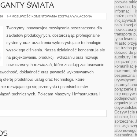
połowie taki
GIGANTY ŚWIATA
potrzeba, by
informacji i 
może pełnić
CIEKAWOSTKI
026
MOŻLIWOŚĆ KOMENTOWANIA
ZOSTAŁA WYŁĄCZONA
I
inicjatywac
GIGANTY
najbliższej 
ŚWIATA
Tworzymy innowacyjne rozwiązania przeznaczone dla
nowoczesnym
transportu p
zakładów produkcyjnych, dostarczając profesjonalne
tylko kwesti
systemy oraz urządzenia wykorzystujące technologię
Miasto przy
nie trzeba 
wysokiego ciśnienia. Nasza działalność koncentruje się
dotrzeć do p
autobusy i t
na projektowaniu, produkcji, wdrażaniu oraz rozwoju
połączeń jest
nowoczesnych rozwiązań, które znajdują zastosowanie
komunikację 
rowerami, ale
iezawodność, dokładność oraz pewność wykonywanych
bezpieczna 
 ofertę produktów, usług oraz technologii, które
urywającym s
przemyślane 
ie rozwijającego się przemysłu i przedsiębiorstw
połączenie z
rolę odgryw
ązań technicznych. Polecam Maszyny i Infrastruktura i
podejmowaniu
organizuje k
obywatelskie
Oczywiście 
idealnie, bo
sprzeczne. J
inni większe
albo nowego
OS
niezbędna, 