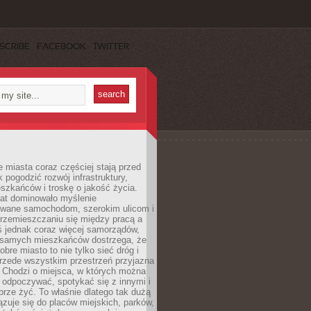
SCRIBE
FACEBOOK
TWITTER
miasta coraz częściej stają przed
k pogodzić rozwój infrastruktury,
szkańców i troskę o jakość życia.
lat dominowało myślenie
wane samochodom, szerokim ulicom i
rzemieszczaniu się między pracą a
 jednak coraz więcej samorządów,
i samych mieszkańców dostrzega, że
obre miasto to nie tylko sieć dróg i
 przede wszystkim przestrzeń przyjazna
. Chodzi o miejsca, w których można
 odpoczywać, spotykać się z innymi i
brze żyć. To właśnie dlatego tak dużą
zuje się do placów miejskich, parków,