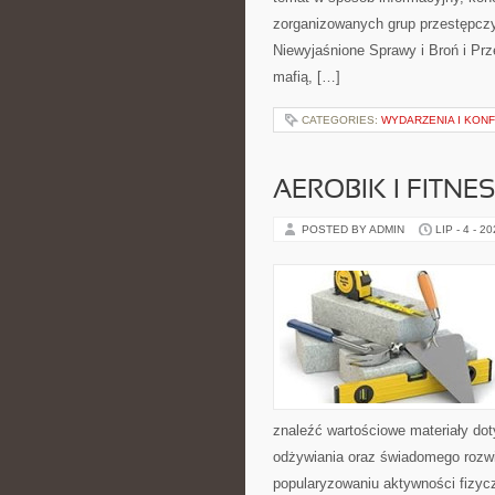
zorganizowanych grup przestępczy
Niewyjaśnione Sprawy i Broń i Pr
mafią, […]
CATEGORIES:
WYDARZENIA I KON
AEROBIK I FITN
POSTED BY ADMIN
LIP - 4 - 2
znaleźć wartościowe materiały dot
odżywiania oraz świadomego rozwij
popularyzowaniu aktywności fizyc