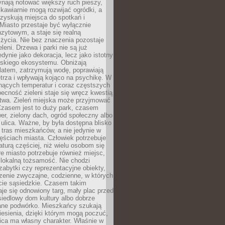
ynają notować większy ruch pieszy,
i kawiarnie mogą rozwijać ogródki, a
zyskują miejsca do spotkań i
Miasto przestaje być wyłącznie
zytowym, a staje się realną
 życia. Nie bez znaczenia pozostaje
eleni. Drzewa i parki nie są już
edynie jako dekoracja, lecz jako istotny
jskiego ekosystemu. Obniżają
latem, zatrzymują wodę, poprawiają
trza i wpływają kojąco na psychikę. W
nących temperatur i coraz częstszych
becność zieleni staje się wręcz kwestią
twa. Zieleń miejska może przyjmować
Czasem jest to duży park, czasem
wer, zielony dach, ogród społeczny albo
ulica. Ważne, by była dostępna blisko
tras mieszkańców, a nie jedynie w
ęściach miasta. Człowiek potrzebuje
aturą częściej, niż wielu osobom się
e miasto potrzebuje również miejsc,
 lokalną tożsamość. Nie chodzi
zabytki czy reprezentacyjne obiekty,
rzenie zwyczajne, codzienne, w których
cie sąsiedzkie. Czasem takim
je się odnowiony targ, mały plac przed
osiedlowy dom kultury albo dobrze
ane podwórko. Mieszkańcy szukają
esienia, dzięki którym mogą poczuć,
nica ma własny charakter. Właśnie w