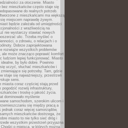
dzialności za otoczenie. Miasto
e bez mieszkańców często staje się
iedopasowane do realnych potrzeb.
łtworzone z mieszkańcami ma większą
 się miejscem naprawdę żywym.
iast będzie zależała od umiejętności
kcjonalności z wrażliwością na
Już nie wystarczy stawiać nowych
oszerzać ulic. Trzeba myśleć o
enności, o zdrowiu, o relacjach i o
pólnoty. Dobrze zaprojektowana
nie rozwiąże wszystkich problemów
, ale może znacząco poprawić komfort
c ludziom lepiej funkcjonować. Miasto
 idealne, by było dobre. Powinno
 się uczyć, słuchać mieszkańców i
zmieniające się potrzeby. Tam, gdzie
w staje się najważniejszy, przestrzeń
yskuje sens.
miasta coraz częściej stają przed
k pogodzić rozwój infrastruktury,
szkańców i troskę o jakość życia.
lat dominowało myślenie
wane samochodom, szerokim ulicom i
rzemieszczaniu się między pracą a
 jednak coraz więcej samorządów,
i samych mieszkańców dostrzega, że
obre miasto to nie tylko sieć dróg i
 przede wszystkim przestrzeń przyjazna
. Chodzi o miejsca, w których można