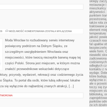
sklepy zacz
restauracje 
mieszkańcy 
aktywności. 
punktem tran
przestrzenią
także rola zi
traktowane j
element mie
BOLESŁAWIEC
026
MOŻLIWOŚĆ KOMENTOWANIA
ZOSTAŁA WYŁĄCZONA
temperaturę 
jakość powie
Moda Wrocław to rozbudowany serwis internetowy
czasach ros
fal upałów o
poświęcony podróżom na Dolnym Śląsku, ze
bezpieczeńs
wiele form. 
szczególnym uwzględnieniem Wrocławia oraz
niewielki sk
miejscowości, które tworzą niezwykle barwną mapę tej
zadrzewiona 
codziennych 
części Polski. Strona jest miejscem, w którym można
odległych cz
znaleźć przewodnikowe wskazówki dotyczące
kontaktu z n
wydaje. Dobr
itektury, przyrody, wydarzeń, rekreacji oraz codziennego życia
które budują
wyłącznie o 
 Śląska. To portal dla osób, które lubią odkrywać lokalne
ale o przest
za się wyłącznie do najbardziej znanych atrakcji, […]
toczy się ży
miejscem sta
biblioteką, 
 OTWOROWA
zaprojektow
punktów odni
że ich dziel