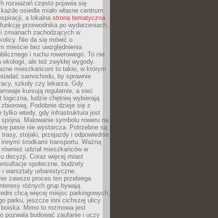
ch rozważań często pojawia się
 każde osiedle miało własne centrum
inspiracji, a lokalna
strona tematyczna
 funkcję przewodnika po wydarzeniach,
h i zmianach zachodzących w
okolicy. Nie da się mówić o
 mieście bez uwzględnienia
ublicznego i ruchu rowerowego. To nie
a ekologii, ale też zwykłej wygody.
jazne mieszkańcom to takie, w którym
posiadać samochodu, by sprawnie
racy, szkoły czy lekarza. Gdy
ramwaje kursują regularnie, a sieć
 logiczna, ludzie chętniej wybierają
zbiorową. Podobnie dzieje się z
 tylko wtedy, gdy infrastruktura jest
i spójna. Malowanie symbolu roweru na
ię pasie nie wystarcza. Potrzebne są
trasy, stojaki, przejazdy i odpowiednie
 innymi środkami transportu. Ważną
a również udział mieszkańców w
 decyzji. Coraz więcej miast
onsultacje społeczne, budżety
 i warsztaty urbanistyczne.
nie zawsze proces ten przebiega
 interesy różnych grup bywają
edni chcą więcej miejsc parkingowych,
go parku, jeszcze inni cichszej ulicy
 boiska. Mimo to rozmowa jest
bo pozwala budować zaufanie i uczy