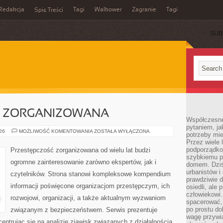
Redakcja
Tagi
Walkower
Zagranie
Tagi
Spis Treści
SUB
C ZORGANIZOWANA
Współczesne 
pytaniem, ja
PRZESTĘPCZOŚC
026
MOŻLIWOŚĆ KOMENTOWANIA
ZOSTAŁA WYŁĄCZONA
potrzeby mie
ZORGANIZOWANA
Przez wiele 
podporządko
Przestępczość zorganizowana od wielu lat budzi
szybkiemu p
ogromne zainteresowanie zarówno ekspertów, jak i
domem. Dziś
urbanistów 
czytelników. Strona stanowi kompleksowe kompendium
prawdziwie d
informacji poświęcone organizacjom przestępczym, ich
osiedli, ale
człowiekowi
rozwojowi, organizacji, a także aktualnym wyzwaniom
spacerować,
po prostu do
związanym z bezpieczeństwem. Serwis prezentuje
wagę przywią
entrując się na analizie zjawisk związanych z działalnością