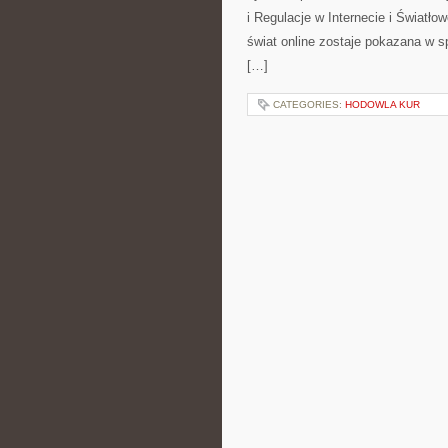
i Regulacje w Internecie i Światł
świat online zostaje pokazana w s
[…]
CATEGORIES:
HODOWLA KUR