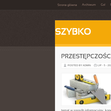
Archiwum
Gol
Strona główna
SZYBKO
PRZESTĘPCZOŚ
POSTED BY ADMIN
LIP - 5 - 2
temat w sposób informacyjny, konc