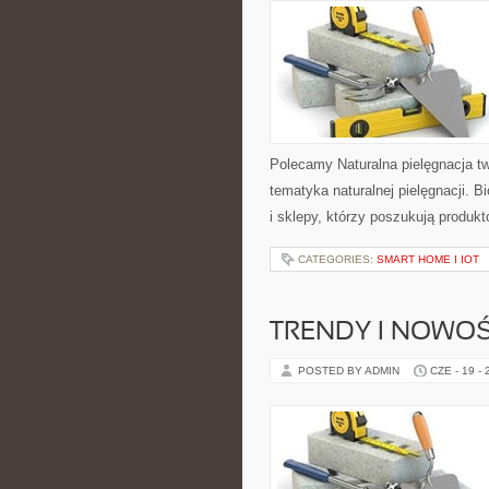
Polecamy Naturalna pielęgnacja t
tematyka naturalnej pielęgnacji. 
i sklepy, którzy poszukują produkt
CATEGORIES:
SMART HOME I IOT
TRENDY I NOWOŚ
POSTED BY ADMIN
CZE - 19 -