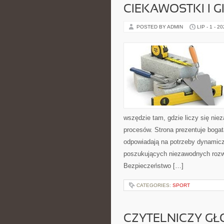
CIEKAWOSTKI I 
POSTED BY ADMIN
LIP - 1 - 2
wszędzie tam, gdzie liczy się n
procesów. Strona prezentuje bogatą
odpowiadają na potrzeby dynamiczn
poszukujących niezawodnych rozwi
Bezpieczeństwo […]
CATEGORIES:
SPORT
CZYTELNICZY GŁ