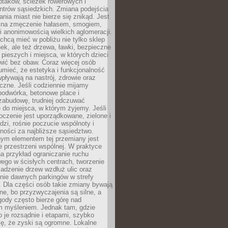
ptaków, ścieżek rowerowych i
ntrów sąsiedzkich. Zmiana podejścia
ania miast nie bierze się znikąd. Jest
 na zmęczenie hałasem, smogiem,
 anonimowością wielkich aglomeracji.
hcą mieć w pobliżu nie tylko sklep
ek, ale też drzewa, ławki, bezpieczne
a pieszych i miejsca, w których dzieci
wić bez obaw. Coraz więcej osób
mieć, że estetyka i funkcjonalność
wpływają na nastrój, zdrowie oraz
eczne. Jeśli codziennie mijamy
podwórka, betonowe place i
zabudowę, trudniej odczuwać
 do miejsca, w którym żyjemy. Jeśli
oczenie jest uporządkowane, zielone i
udzi, rośnie poczucie wspólnoty i
ności za najbliższe sąsiedztwo.
ym elementem tej przemiany jest
 przestrzeni wspólnej. W praktyce
a przykład ograniczanie ruchu
go w ścisłych centrach, tworzenie
adzenie drzew wzdłuż ulic oraz
nie dawnych parkingów w strefy
 Dla części osób takie zmiany bywają
ne, bo przyzwyczajenia są silne, a
ody często bierze górę nad
m myśleniem. Jednak tam, gdzie
je rozsądnie i etapami, szybko
ę, że zyski są ogromne. Lokalne