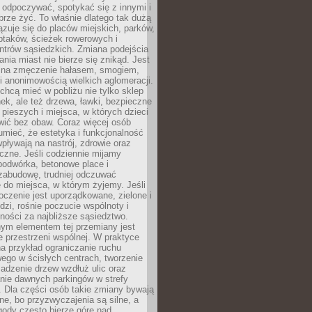
 odpoczywać, spotykać się z innymi i
brze żyć. To właśnie dlatego tak dużą
zuje się do placów miejskich, parków,
ptaków, ścieżek rowerowych i
ntrów sąsiedzkich. Zmiana podejścia
ania miast nie bierze się znikąd. Jest
 na zmęczenie hałasem, smogiem,
 anonimowością wielkich aglomeracji.
hcą mieć w pobliżu nie tylko sklep
ek, ale też drzewa, ławki, bezpieczne
a pieszych i miejsca, w których dzieci
wić bez obaw. Coraz więcej osób
mieć, że estetyka i funkcjonalność
wpływają na nastrój, zdrowie oraz
eczne. Jeśli codziennie mijamy
podwórka, betonowe place i
zabudowę, trudniej odczuwać
 do miejsca, w którym żyjemy. Jeśli
oczenie jest uporządkowane, zielone i
udzi, rośnie poczucie wspólnoty i
ności za najbliższe sąsiedztwo.
ym elementem tej przemiany jest
 przestrzeni wspólnej. W praktyce
a przykład ograniczanie ruchu
go w ścisłych centrach, tworzenie
adzenie drzew wzdłuż ulic oraz
nie dawnych parkingów w strefy
 Dla części osób takie zmiany bywają
ne, bo przyzwyczajenia są silne, a
ody często bierze górę nad