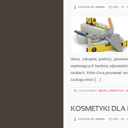
POSTED BY ADMIN
CZE - 27 -
domu, zakupów, podróży, gotowania
wspierających bardziej odpowiedzi
osobach, które chcą poznawać ws
szukają treści […]
CATEGORIES:
MOTO LIFESTYLE I
KOSMETYKI DLA 
POSTED BY ADMIN
CZE - 20 -