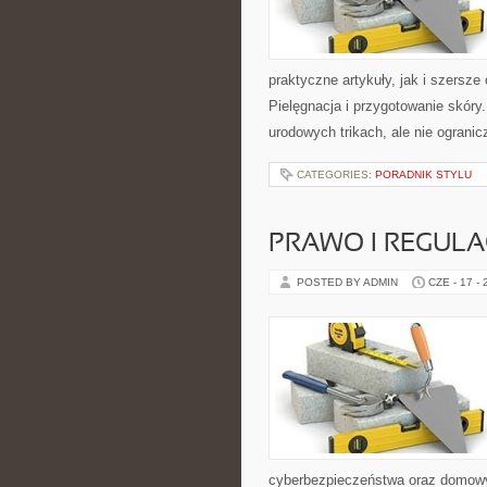
praktyczne artykuły, jak i szersze
Pielęgnacja i przygotowanie skóry
urodowych trikach, ale nie ogranic
CATEGORIES:
PORADNIK STYLU
PRAWO I REGULA
POSTED BY ADMIN
CZE - 17 -
cyberbezpieczeństwa oraz domowy