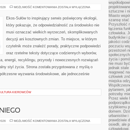
współodpowie
projektowan
CZYTELNICZY
 2026
MOŻLIWOŚĆ KOMENTOWANIA
ZOSTAŁA WYŁĄCZONA
GŁOS
sztuczne i n
Miasto wspó
Ekos-Sułów to inspirujący serwis poświęcony ekologii,
szansę stać
Przyszłość m
który pokazuje, że odpowiedzialność za środowisko nie
łączenia fun
musi oznaczać wielkich wyrzeczeń, skomplikowanych
człowieka. 
budynków i p
decyzji ani kosztownych zmian. To miejsce, w którym
jakości codzi
czytelnik może znaleźć porady, praktyczne podpowiedzi
poczuciu ws
przestrzeń 
oraz rzetelne teksty dotyczące codziennych wyborów,
społecznych
życia i pomó
, energii, recyklingu, przyrody i nowoczesnych rozwiązań
nie musi być
alny styl życia. Strona została przygotowana z myślą o
jednak stale
reagować na 
półczesne wyzwania środowiskowe, ale jednocześnie
człowiek znó
miejska odz
Współczesne 
pytaniem, ja
 KULTURA KIEROWCÓW
potrzeby mie
Przez wiele 
podporządko
szybkiemu p
NIEGO
domem. Dziś
urbanistów 
prawdziwie d
KOSMETYKI
 2026
MOŻLIWOŚĆ KOMENTOWANIA
ZOSTAŁA WYŁĄCZONA
DLA
osiedli, ale
NIEGO
człowiekowi