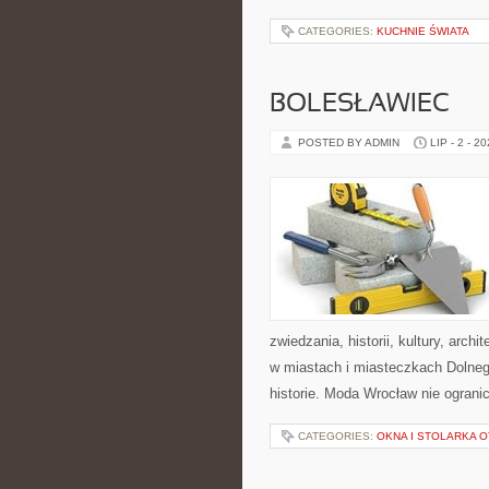
CATEGORIES:
KUCHNIE ŚWIATA
BOLESŁAWIEC
POSTED BY ADMIN
LIP - 2 - 2
zwiedzania, historii, kultury, arch
w miastach i miasteczkach Dolnego
historie. Moda Wrocław nie ogranic
CATEGORIES:
OKNA I STOLARKA