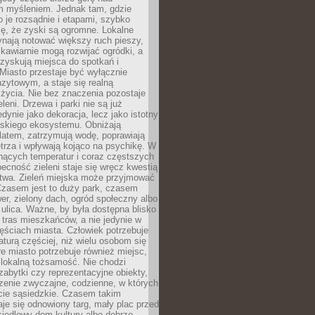
m myśleniem. Jednak tam, gdzie
je rozsądnie i etapami, szybko
ę, że zyski są ogromne. Lokalne
ynają notować większy ruch pieszy,
i kawiarnie mogą rozwijać ogródki, a
zyskują miejsca do spotkań i
Miasto przestaje być wyłącznie
zytowym, a staje się realną
 życia. Nie bez znaczenia pozostaje
eleni. Drzewa i parki nie są już
edynie jako dekoracja, lecz jako istotny
jskiego ekosystemu. Obniżają
latem, zatrzymują wodę, poprawiają
trza i wpływają kojąco na psychikę. W
nących temperatur i coraz częstszych
becność zieleni staje się wręcz kwestią
twa. Zieleń miejska może przyjmować
Czasem jest to duży park, czasem
wer, zielony dach, ogród społeczny albo
ulica. Ważne, by była dostępna blisko
tras mieszkańców, a nie jedynie w
ęściach miasta. Człowiek potrzebuje
aturą częściej, niż wielu osobom się
e miasto potrzebuje również miejsc,
 lokalną tożsamość. Nie chodzi
zabytki czy reprezentacyjne obiekty,
rzenie zwyczajne, codzienne, w których
cie sąsiedzkie. Czasem takim
je się odnowiony targ, mały plac przed
osiedlowy dom kultury albo dobrze