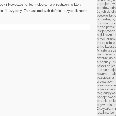
zaprojektow
owody i Nowoczesne Technologie. To przestrzeń, w którym
punktów odni
posób czytelny. Zamiast trudnych definicji, czytelnik może
że ich dziel
połowie taki
potrzeba, by
informacji i 
może pełnić
inicjatywac
najbliższej 
nowoczesnym
transportu p
tylko kwesti
Miasto przy
nie trzeba 
dotrzeć do p
autobusy i t
połączeń jest
komunikację 
rowerami, ale
bezpieczna 
urywającym s
przemyślane 
połączenie z
rolę odgryw
podejmowaniu
organizuje k
obywatelskie
Oczywiście 
idealnie, bo