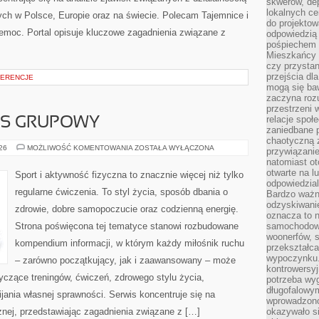
skwerów, de
lokalnych ce
ch w Polsce, Europie oraz na świecie. Polecam Tajemnice i
do projektow
zemoc. Portal opisuje kluczowe zagadnienia związane z
odpowiedzią
pośpiechem i
Mieszkańcy c
czy przystan
przejścia dl
FERENCJE
mogą się ba
zaczyna rozu
przestrzeni 
relacje społ
ESS GRUPOWY
zaniedbane 
chaotyczną 
AEROBIK
026
MOŻLIWOŚĆ KOMENTOWANIA
ZOSTAŁA WYŁĄCZONA
przywiązanie
I
natomiast ot
FITNESS
GRUPOWY
otwarte na l
Sport i aktywność fizyczna to znacznie więcej niż tylko
odpowiedzial
regularne ćwiczenia. To styl życia, sposób dbania o
Bardzo ważn
odzyskiwanie
zdrowie, dobre samopoczucie oraz codzienną energię.
oznacza to n
Strona poświęcona tej tematyce stanowi rozbudowane
samochodowe
woonerfów, s
kompendium informacji, w którym każdy miłośnik ruchu
przekształca
wypoczynku.
– zarówno początkujący, jak i zaawansowany – może
kontrowersyj
yczące treningów, ćwiczeń, zdrowego stylu życia,
potrzeba wyg
długofalowy
ania własnej sprawności. Serwis koncentruje się na
wprowadzono 
znej, przedstawiając zagadnienia związane z […]
okazywało si