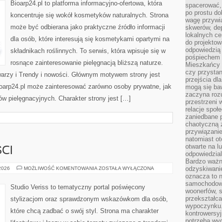
Bioarp24.pl to platforma informacyjno-ofertowa, która
spacerować,
po prostu do
koncentruje się wokół kosmetyków naturalnych. Strona
wagę przywią
może być odbierana jako praktyczne źródło informacji
skwerów, de
lokalnych ce
dla osób, które interesują się kosmetykami opartymi na
do projektow
odpowiedzią
składnikach roślinnych. To serwis, która wpisuje się w
pośpiechem i
rosnące zainteresowanie pielęgnacją bliższą naturze.
Mieszkańcy c
czy przystan
warzy i Trendy i nowości. Głównym motywem strony jest
przejścia dl
Bioarp24.pl może zainteresować zarówno osoby prywatne, jak
mogą się ba
zaczyna rozu
ów pielęgnacyjnych. Charakter strony jest […]
przestrzeni 
relacje społ
zaniedbane 
chaotyczną 
przywiązanie
natomiast ot
otwarte na l
CI
odpowiedzial
Bardzo ważn
TRENDY
odzyskiwanie
 2026
MOŻLIWOŚĆ KOMENTOWANIA
ZOSTAŁA WYŁĄCZONA
I
oznacza to n
NOWOŚCI
samochodowe
Studio Veriss to tematyczny portal poświęcony
woonerfów, s
przekształca
stylizacjom oraz sprawdzonym wskazówkom dla osób,
wypoczynku.
które chcą zadbać o swój styl. Strona ma charakter
kontrowersyj
potrzeba wyg