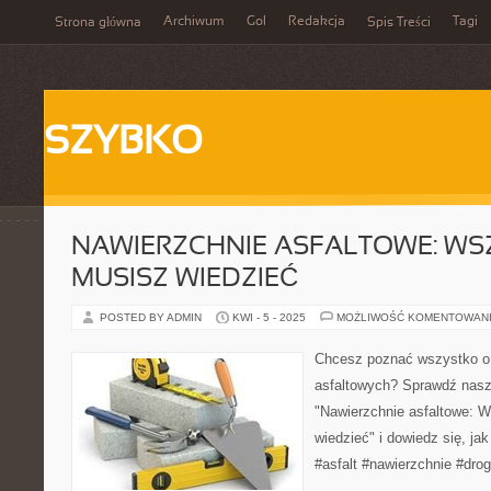
Archiwum
Gol
Redakcja
Tagi
Strona główna
Spis Treści
SZYBKO
NAWIERZCHNIE ASFALTOWE: WS
MUSISZ WIEDZIEĆ
POSTED BY ADMIN
KWI - 5 - 2025
MOŻLIWOŚĆ KOMENTOWAN
Chcesz poznać wszystko o
asfaltowych? Sprawdź nasz
"Nawierzchnie asfaltowe: 
wiedzieć" i dowiedz się, jak 
#asfalt #nawierzchnie #drog