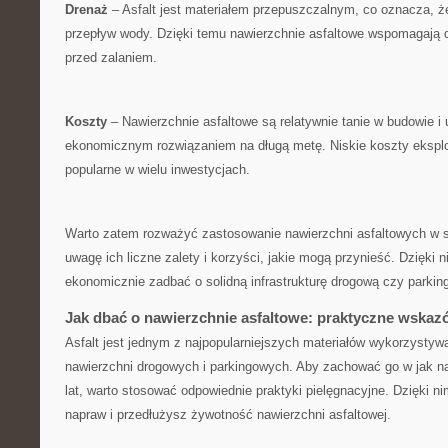
Drenaż
– Asfalt jest ⁣materiałem przepuszczalnym, co oznacza, 
przepływ wody. Dzięki temu nawierzchnie asfaltowe wspomagają dre
przed ‍zalaniem.
Koszty
– Nawierzchnie asfaltowe są⁢ relatywnie tanie w budowie ⁣i 
⁢ekonomicznym rozwiązaniem na długą metę. Niskie ⁣koszty eksplo
⁣popularne w wielu inwestycjach.
Warto zatem rozważyć zastosowanie nawierzchni asfaltowych w s
⁤uwagę ich liczne zalety​ i korzyści, jakie mogą przynieść. Dzięki
ekonomicznie ‍zadbać o solidną infrastrukturę drogową⁢ czy​ parkin
Jak dbać o nawierzchnie asfaltowe: ​praktyczne wskaz
Asfalt jest jednym z najpopularniejszych materiałów wykorzystyw
nawierzchni drogowych i parkingowych. Aby zachować go w jak na
lat, warto‌ stosować odpowiednie praktyki pielęgnacyjne. Dzięki n
napraw​ i przedłużysz żywotność nawierzchni asfaltowej.