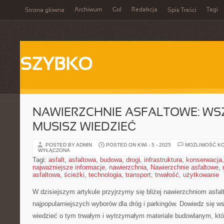
Archiwum
Gol
Redakcja
Tagi
Strona główna
Spis Treści
SZYBKO
NAWIERZCHNIE ASFALTOWE: WS
MUSISZ WIEDZIEĆ
POSTED BY ADMIN
POSTED ON KWI - 5 - 2025
MOŻLIWOŚĆ K
WYŁĄCZONA
Tagi:
asfalt
,
asfaltowa
,
budowa
,
drogi
,
infrastruktura
,
konserwacja
najważniejsze informacje
,
nawierzchnia
,
Nawierzchnie asfaltowe
,
asfaltowa
,
ścieżki
,
technologia
,
transport
,
trwałość
,
użytkowanie
W dzisiejszym artykule przyjrzymy się bliżej nawierzchniom​ asfal
najpopularniejszych wyborów dla dróg i parkingów. Dowiedz się ‍w
wiedzieć o tym trwałym i wytrzymałym materiale budowlanym, któ