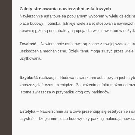
Zalety ​stosowania nawierzchni asfaltowych
Nawierzchnie asfaltowe są popularnym wyborem⁣ w wielu dziedzinac
place budowy i lotniska. ‍Istnieje wiele zalet ⁤stosowania nawierzch
sprawiają, że są one atrakcyjną ⁤opcją dla wielu inwestorów⁢ i uży
Trwałość
– Nawierzchnie asfaltowe są​ znane z ⁣swojej wysokiej trw
uszkodzenia mechaniczne. ⁣Dzięki temu mogą służyć przez wiele 
użytkowaniu.
Szybkość realizacji
– Budowa nawierzchni asfaltowych jest szyb
zaoszczędzić czas i pieniądze. Po ‍ułożeniu asfaltu można od razu z
istotne​ zwłaszcza w przypadku dróg czy parkingów.
Estetyka
– Nawierzchnie asfaltowe⁢ prezentują ⁢się estetycznie i s
czystości. Dzięki nim place budowy czy parkingi nabierają ‌nowo