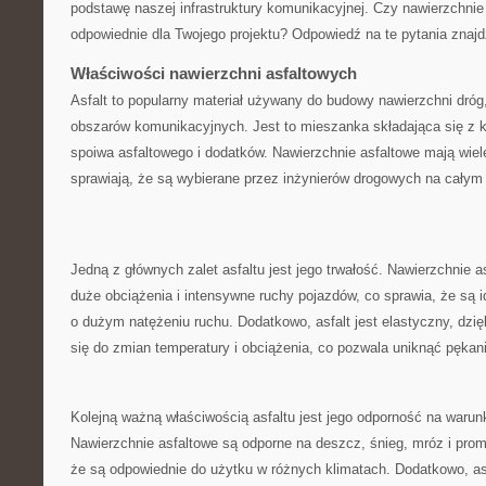
podstawę naszej infrastruktury komunikacyjnej. Czy nawierzchnie 
odpowiednie dla‌ Twojego projektu? Odpowiedź na te pytania znajd
Właściwości nawierzchni asfaltowych
Asfalt to popularny⁢ materiał używany do budowy nawierzchni dróg
obszarów komunikacyjnych. ‍Jest to mieszanka ‌składająca⁣ się z
spoiwa​ asfaltowego i dodatków. Nawierzchnie asfaltowe mają wiel
sprawiają, że są wybierane przez inżynierów drogowych ‌na całym
Jedną z głównych zalet asfaltu jest jego trwałość. Nawierzchnie
duże obciążenia i intensywne ruchy pojazdów, co sprawia,⁣ że są i
o dużym natężeniu ruchu. Dodatkowo, asfalt jest elastyczny, dz
się do zmian temperatury i obciążenia, co ⁣pozwala uniknąć pękani
Kolejną ważną właściwością asfaltu jest jego odporność na‌ warun
Nawierzchnie asfaltowe są⁣ odporne na⁢ deszcz, śnieg, ⁢mróz i pro
że są odpowiednie‍ do użytku‌ w różnych klimatach. Dodatkowo, as