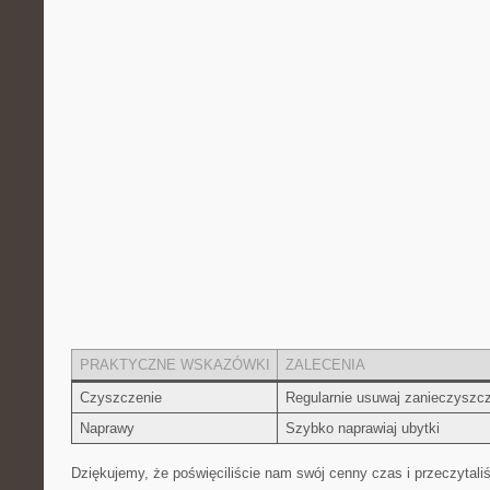
PRAKTYCZNE ‌WSKAZÓWKI
ZALECENIA
Czyszczenie
Regularnie usuwaj zanieczyszc
Naprawy
Szybko naprawiaj ubytki
Dziękujemy, że poświęciliście nam‍ swój cenny⁤ czas i przeczytaliś