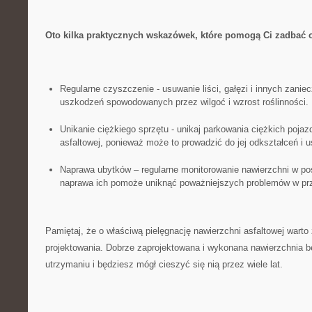
Oto kilka praktycznych wskazówek, które pomogą Ci zadbać⁢ o
Regularne⁤ czyszczenie -‌ usuwanie⁣ liści, gałęzi i‌ innych za
uszkodzeń spowodowanych przez wilgoć‌ i wzrost roślinności.
Unikanie ciężkiego sprzętu ⁤- unikaj parkowania ciężkich pojazd
asfaltowej, ponieważ może to‌ prowadzić do jej ‍odkształceń⁤ i
Naprawa ubytków – regularne monitorowanie ⁣nawierzchni⁤ w p
naprawa⁤ ich pomoże uniknąć poważniejszych problemów w prz
Pamiętaj, że o ​właściwą pielęgnację nawierzchni‍ asfaltowej warto
projektowania. Dobrze zaprojektowana i wykonana nawierzchnia bę
utrzymaniu i będziesz mógł cieszyć się nią ‌przez wiele lat.