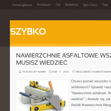
Archiwum
Gol
Redakcja
Tagi
Strona główna
Spis Treści
SZYBKO
NAWIERZCHNIE ASFALTOWE: WS
MUSISZ WIEDZIEĆ
POSTED BY ADMIN
KWI - 5 - 2025
MOŻLIWOŚĆ KOMENTOWAN
Chcesz poznać wszystko o
asfaltowych? Sprawdź nasz
"Nawierzchnie asfaltowe: 
wiedzieć" i dowiedz się, jak 
#asfalt #nawierzchnie #drog