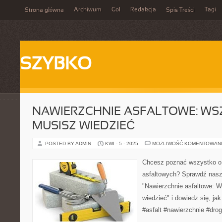
Archiwum
Gol
Redakcja
Tagi
Strona główna
Spis Treści
SZYBKO
NAWIERZCHNIE ASFALTOWE: WS
MUSISZ WIEDZIEĆ
POSTED BY ADMIN
KWI - 5 - 2025
MOŻLIWOŚĆ KOMENTOWAN
Chcesz poznać wszystko o
asfaltowych? Sprawdź nasz
"Nawierzchnie asfaltowe: 
wiedzieć" i dowiedz się, jak 
#asfalt #nawierzchnie #drog