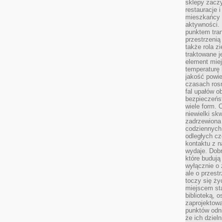
sklepy zacz
restauracje 
mieszkańcy 
aktywności. 
punktem tran
przestrzenią
także rola zi
traktowane j
element mie
temperaturę 
jakość powie
czasach ros
fal upałów o
bezpieczeńs
wiele form. 
niewielki sk
zadrzewiona 
codziennych 
odległych cz
kontaktu z n
wydaje. Dobr
które budują
wyłącznie o 
ale o przest
toczy się ży
miejscem sta
biblioteką, 
zaprojektow
punktów odni
że ich dziel