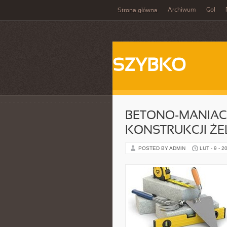
Archiwum
Gol
Strona główna
SZYBKO
BETONO-MANIACY
KONSTRUKCJI Ż
POSTED BY ADMIN
LUT - 9 - 2