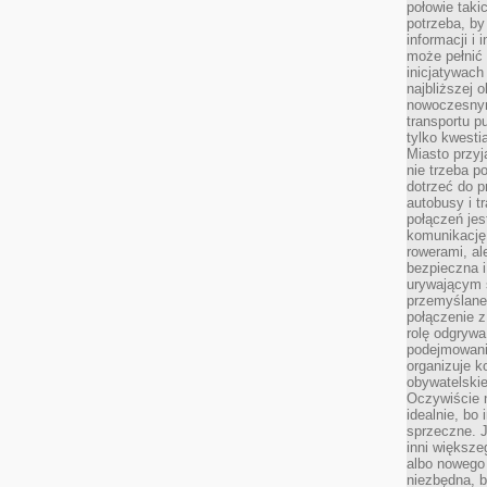
połowie taki
potrzeba, by
informacji i 
może pełnić
inicjatywac
najbliższej 
nowoczesnym
transportu p
tylko kwesti
Miasto przy
nie trzeba 
dotrzeć do p
autobusy i t
połączeń jest
komunikację 
rowerami, ale
bezpieczna 
urywającym s
przemyślane 
połączenie z
rolę odgryw
podejmowaniu
organizuje k
obywatelskie
Oczywiście 
idealnie, bo
sprzeczne. J
inni większe
albo nowego
niezbędna, 