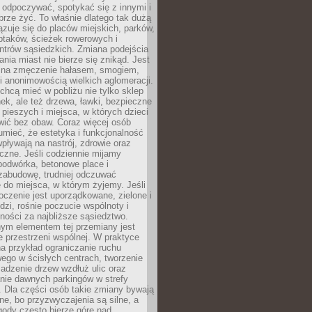
 odpoczywać, spotykać się z innymi i
brze żyć. To właśnie dlatego tak dużą
zuje się do placów miejskich, parków,
ptaków, ścieżek rowerowych i
ntrów sąsiedzkich. Zmiana podejścia
ania miast nie bierze się znikąd. Jest
 na zmęczenie hałasem, smogiem,
 anonimowością wielkich aglomeracji.
hcą mieć w pobliżu nie tylko sklep
ek, ale też drzewa, ławki, bezpieczne
a pieszych i miejsca, w których dzieci
wić bez obaw. Coraz więcej osób
mieć, że estetyka i funkcjonalność
wpływają na nastrój, zdrowie oraz
eczne. Jeśli codziennie mijamy
podwórka, betonowe place i
zabudowę, trudniej odczuwać
 do miejsca, w którym żyjemy. Jeśli
oczenie jest uporządkowane, zielone i
udzi, rośnie poczucie wspólnoty i
ności za najbliższe sąsiedztwo.
ym elementem tej przemiany jest
 przestrzeni wspólnej. W praktyce
a przykład ograniczanie ruchu
go w ścisłych centrach, tworzenie
adzenie drzew wzdłuż ulic oraz
nie dawnych parkingów w strefy
 Dla części osób takie zmiany bywają
ne, bo przyzwyczajenia są silne, a
ody często bierze górę nad