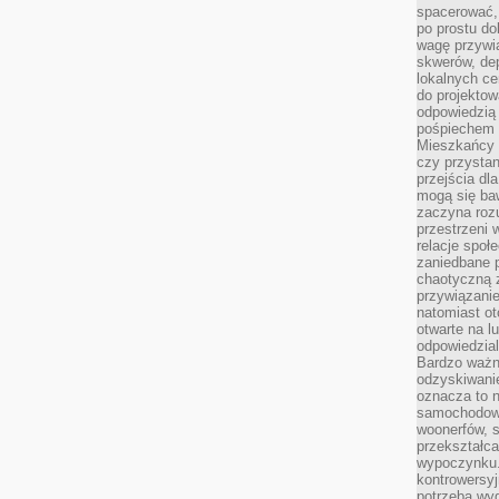
spacerować,
po prostu do
wagę przywią
skwerów, de
lokalnych ce
do projektow
odpowiedzią
pośpiechem i
Mieszkańcy c
czy przystan
przejścia dl
mogą się ba
zaczyna rozu
przestrzeni 
relacje społ
zaniedbane 
chaotyczną 
przywiązanie
natomiast ot
otwarte na l
odpowiedzial
Bardzo ważn
odzyskiwanie
oznacza to n
samochodowe
woonerfów, s
przekształca
wypoczynku.
kontrowersyj
potrzeba wyg