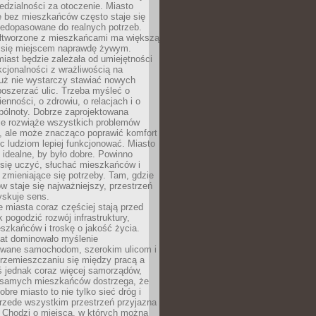
dzialności za otoczenie. Miasto
e bez mieszkańców często staje się
iedopasowane do realnych potrzeb.
łtworzone z mieszkańcami ma większą
 się miejscem naprawdę żywym.
iast będzie zależała od umiejętności
kcjonalności z wrażliwością na
Już nie wystarczy stawiać nowych
oszerzać ulic. Trzeba myśleć o
enności, o zdrowiu, o relacjach i o
pólnoty. Dobrze zaprojektowana
nie rozwiąże wszystkich problemów
, ale może znacząco poprawić komfort
c ludziom lepiej funkcjonować. Miasto
 idealne, by było dobre. Powinno
 się uczyć, słuchać mieszkańców i
zmieniające się potrzeby. Tam, gdzie
w staje się najważniejszy, przestrzeń
yskuje sens.
miasta coraz częściej stają przed
k pogodzić rozwój infrastruktury,
szkańców i troskę o jakość życia.
lat dominowało myślenie
wane samochodom, szerokim ulicom i
rzemieszczaniu się między pracą a
 jednak coraz więcej samorządów,
i samych mieszkańców dostrzega, że
obre miasto to nie tylko sieć dróg i
 przede wszystkim przestrzeń przyjazna
. Chodzi o miejsca, w których można