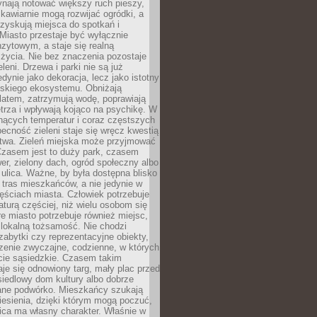
ynają notować większy ruch pieszy,
i kawiarnie mogą rozwijać ogródki, a
zyskują miejsca do spotkań i
Miasto przestaje być wyłącznie
zytowym, a staje się realną
 życia. Nie bez znaczenia pozostaje
eleni. Drzewa i parki nie są już
edynie jako dekoracja, lecz jako istotny
jskiego ekosystemu. Obniżają
latem, zatrzymują wodę, poprawiają
trza i wpływają kojąco na psychikę. W
nących temperatur i coraz częstszych
becność zieleni staje się wręcz kwestią
twa. Zieleń miejska może przyjmować
Czasem jest to duży park, czasem
wer, zielony dach, ogród społeczny albo
ulica. Ważne, by była dostępna blisko
tras mieszkańców, a nie jedynie w
ęściach miasta. Człowiek potrzebuje
aturą częściej, niż wielu osobom się
e miasto potrzebuje również miejsc,
 lokalną tożsamość. Nie chodzi
zabytki czy reprezentacyjne obiekty,
rzenie zwyczajne, codzienne, w których
cie sąsiedzkie. Czasem takim
je się odnowiony targ, mały plac przed
osiedlowy dom kultury albo dobrze
ane podwórko. Mieszkańcy szukają
esienia, dzięki którym mogą poczuć,
nica ma własny charakter. Właśnie w