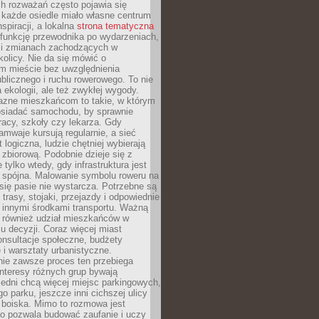
ch rozważań często pojawia się
 każde osiedle miało własne centrum
inspiracji, a lokalna
strona tematyczna
 funkcję przewodnika po wydarzeniach,
h i zmianach zachodzących w
okolicy. Nie da się mówić o
 mieście bez uwzględnienia
ublicznego i ruchu rowerowego. To nie
a ekologii, ale też zwykłej wygody.
jazne mieszkańcom to takie, w którym
posiadać samochodu, by sprawnie
racy, szkoły czy lekarza. Gdy
ramwaje kursują regularnie, a sieć
 logiczna, ludzie chętniej wybierają
zbiorową. Podobnie dzieje się z
 tylko wtedy, gdy infrastruktura jest
i spójna. Malowanie symbolu roweru na
ię pasie nie wystarcza. Potrzebne są
trasy, stojaki, przejazdy i odpowiednie
 innymi środkami transportu. Ważną
a również udział mieszkańców w
 decyzji. Coraz więcej miast
onsultacje społeczne, budżety
 i warsztaty urbanistyczne.
nie zawsze proces ten przebiega
 interesy różnych grup bywają
edni chcą więcej miejsc parkingowych,
go parku, jeszcze inni cichszej ulicy
 boiska. Mimo to rozmowa jest
bo pozwala budować zaufanie i uczy