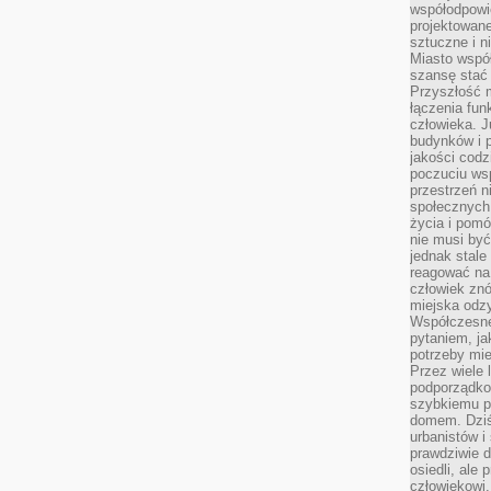
współodpowie
projektowan
sztuczne i n
Miasto wspó
szansę stać
Przyszłość m
łączenia fun
człowieka. 
budynków i p
jakości codzi
poczuciu ws
przestrzeń 
społecznych
życia i pomó
nie musi być
jednak stale
reagować na 
człowiek znó
miejska odz
Współczesne 
pytaniem, ja
potrzeby mie
Przez wiele 
podporządko
szybkiemu p
domem. Dziś
urbanistów 
prawdziwie d
osiedli, ale
człowiekowi