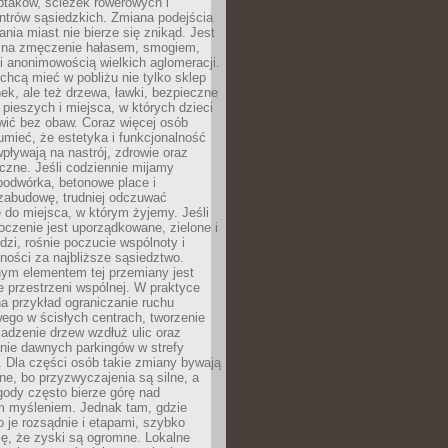
ptaków, ścieżek rowerowych i
ntrów sąsiedzkich. Zmiana podejścia
ania miast nie bierze się znikąd. Jest
 na zmęczenie hałasem, smogiem,
 anonimowością wielkich aglomeracji.
hcą mieć w pobliżu nie tylko sklep
ek, ale też drzewa, ławki, bezpieczne
a pieszych i miejsca, w których dzieci
wić bez obaw. Coraz więcej osób
mieć, że estetyka i funkcjonalność
wpływają na nastrój, zdrowie oraz
eczne. Jeśli codziennie mijamy
podwórka, betonowe place i
zabudowę, trudniej odczuwać
 do miejsca, w którym żyjemy. Jeśli
oczenie jest uporządkowane, zielone i
udzi, rośnie poczucie wspólnoty i
ności za najbliższe sąsiedztwo.
ym elementem tej przemiany jest
 przestrzeni wspólnej. W praktyce
a przykład ograniczanie ruchu
go w ścisłych centrach, tworzenie
adzenie drzew wzdłuż ulic oraz
nie dawnych parkingów w strefy
 Dla części osób takie zmiany bywają
ne, bo przyzwyczajenia są silne, a
ody często bierze górę nad
m myśleniem. Jednak tam, gdzie
je rozsądnie i etapami, szybko
ę, że zyski są ogromne. Lokalne