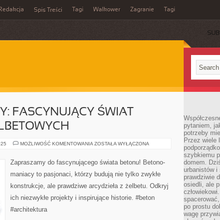
Redakcja
Tagi
Walkower
Zagranie
Tagi
Spis Treści
SUB
: FASCYNUJĄCY ŚWIAT
Współczesne 
ELBETOWYCH
pytaniem, ja
potrzeby mie
Przez wiele 
BETONO-
025
MOŻLIWOŚĆ KOMENTOWANIA
ZOSTAŁA WYŁĄCZONA
podporządko
MANIACY:
FASCYNUJĄCY
szybkiemu p
ŚWIAT
Zapraszamy do fascynującego świata betonu! Betono-
domem. Dziś
KONSTRUKCJI
urbanistów 
ŻELBETOWYCH
maniacy to pasjonaci, którzy budują nie tylko zwykłe
prawdziwie d
osiedli, ale
konstrukcje, ale prawdziwe arcydzieła z żelbetu. Odkryj
człowiekowi
ich niezwykłe projekty i inspirujące historie. #beton
spacerować,
po prostu do
#architektura
wagę przywią