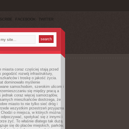
SCRIBE
FACEBOOK
TWITTER
miasta coraz częściej stają przed
k pogodzić rozwój infrastruktury,
szkańców i troskę o jakość życia.
lat dominowało myślenie
wane samochodom, szerokim ulicom i
rzemieszczaniu się między pracą a
 jednak coraz więcej samorządów,
i samych mieszkańców dostrzega, że
obre miasto to nie tylko sieć dróg i
 przede wszystkim przestrzeń przyjazna
. Chodzi o miejsca, w których można
 odpoczywać, spotykać się z innymi i
brze żyć. To właśnie dlatego tak dużą
zuje się do placów miejskich, parków,