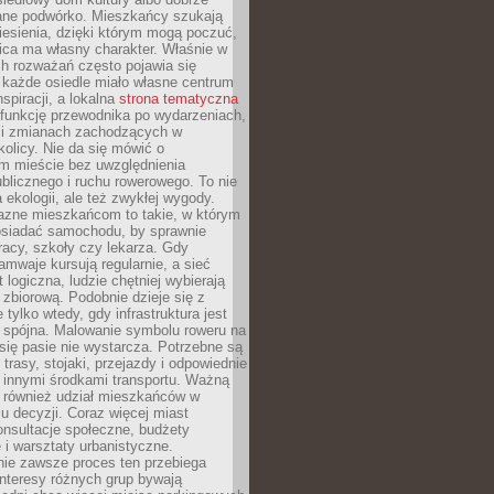
ane podwórko. Mieszkańcy szukają
esienia, dzięki którym mogą poczuć,
nica ma własny charakter. Właśnie w
ch rozważań często pojawia się
 każde osiedle miało własne centrum
inspiracji, a lokalna
strona tematyczna
 funkcję przewodnika po wydarzeniach,
h i zmianach zachodzących w
okolicy. Nie da się mówić o
 mieście bez uwzględnienia
ublicznego i ruchu rowerowego. To nie
a ekologii, ale też zwykłej wygody.
jazne mieszkańcom to takie, w którym
posiadać samochodu, by sprawnie
racy, szkoły czy lekarza. Gdy
ramwaje kursują regularnie, a sieć
 logiczna, ludzie chętniej wybierają
zbiorową. Podobnie dzieje się z
 tylko wtedy, gdy infrastruktura jest
i spójna. Malowanie symbolu roweru na
ię pasie nie wystarcza. Potrzebne są
trasy, stojaki, przejazdy i odpowiednie
 innymi środkami transportu. Ważną
a również udział mieszkańców w
 decyzji. Coraz więcej miast
onsultacje społeczne, budżety
 i warsztaty urbanistyczne.
nie zawsze proces ten przebiega
 interesy różnych grup bywają