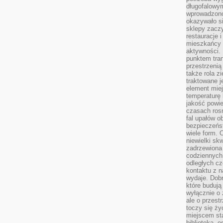
długofalowy
wprowadzono 
okazywało si
sklepy zacz
restauracje 
mieszkańcy 
aktywności. 
punktem tran
przestrzenią
także rola zi
traktowane j
element mie
temperaturę 
jakość powie
czasach ros
fal upałów o
bezpieczeńs
wiele form. 
niewielki sk
zadrzewiona 
codziennych 
odległych cz
kontaktu z n
wydaje. Dobr
które budują
wyłącznie o 
ale o przest
toczy się ży
miejscem sta
biblioteką, 