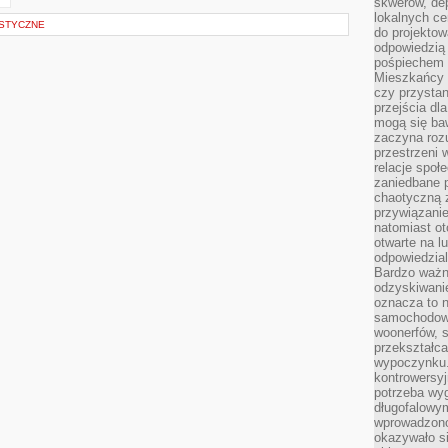
skwerów, de
lokalnych ce
STYCZNE
do projektow
odpowiedzią
pośpiechem i
Mieszkańcy c
czy przystan
przejścia dl
mogą się ba
zaczyna rozu
przestrzeni 
relacje społ
zaniedbane 
chaotyczną 
przywiązanie
natomiast ot
otwarte na l
odpowiedzial
Bardzo ważn
odzyskiwanie
oznacza to n
samochodowe
woonerfów, s
przekształca
wypoczynku.
kontrowersyj
potrzeba wyg
długofalowy
wprowadzono 
okazywało si