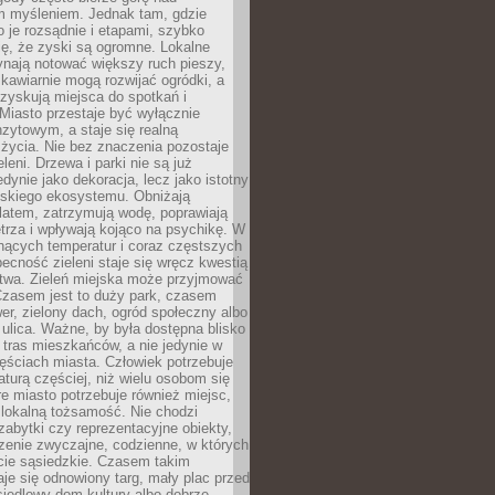
m myśleniem. Jednak tam, gdzie
je rozsądnie i etapami, szybko
ę, że zyski są ogromne. Lokalne
ynają notować większy ruch pieszy,
i kawiarnie mogą rozwijać ogródki, a
zyskują miejsca do spotkań i
Miasto przestaje być wyłącznie
zytowym, a staje się realną
 życia. Nie bez znaczenia pozostaje
eleni. Drzewa i parki nie są już
edynie jako dekoracja, lecz jako istotny
jskiego ekosystemu. Obniżają
latem, zatrzymują wodę, poprawiają
trza i wpływają kojąco na psychikę. W
nących temperatur i coraz częstszych
becność zieleni staje się wręcz kwestią
twa. Zieleń miejska może przyjmować
Czasem jest to duży park, czasem
wer, zielony dach, ogród społeczny albo
ulica. Ważne, by była dostępna blisko
tras mieszkańców, a nie jedynie w
ęściach miasta. Człowiek potrzebuje
aturą częściej, niż wielu osobom się
e miasto potrzebuje również miejsc,
 lokalną tożsamość. Nie chodzi
zabytki czy reprezentacyjne obiekty,
rzenie zwyczajne, codzienne, w których
cie sąsiedzkie. Czasem takim
je się odnowiony targ, mały plac przed
osiedlowy dom kultury albo dobrze