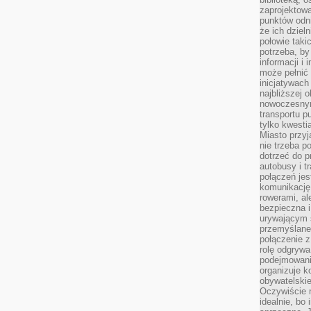
zaprojektow
punktów odni
że ich dziel
połowie taki
potrzeba, by
informacji i 
może pełnić
inicjatywac
najbliższej 
nowoczesnym
transportu p
tylko kwesti
Miasto przy
nie trzeba 
dotrzeć do p
autobusy i t
połączeń jest
komunikację 
rowerami, ale
bezpieczna 
urywającym s
przemyślane 
połączenie z
rolę odgryw
podejmowaniu
organizuje k
obywatelskie
Oczywiście 
idealnie, bo