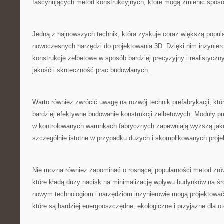
fascynujących metod ⁢konstrukcyjnych, które ​mogą zmienić spos
Jedną z najnowszych technik, która ⁢zyskuje ⁣coraz większą popul
⁤nowoczesnych​ narzędzi do projektowania 3D.​ Dzięki nim ‌inżyni
konstrukcje⁤ żelbetowe w sposób bardziej precyzyjny i realistyczny,
jakość i skuteczność prac budowlanych.
Warto również‍ zwrócić uwagę na rozwój⁢ technik prefabrykacji, które
bardziej efektywne budowanie konstrukcji żelbetowych. Moduły 
w kontrolowanych warunkach⁣ fabrycznych zapewniają wyższą jakoś
szczególnie istotne w przypadku dużych i skomplikowanych proj
Nie można również ‍zapominać⁣ o rosnącej ⁣popularności metod ⁣
które kładą duży nacisk na‍ minimalizację wpływu ⁣budynków na śr
nowym technologiom⁢ i narzędziom ​inżynierowie ‌mogą projektować‌ 
które są⁣ bardziej energooszczędne, ekologiczne i przyjazne dla o