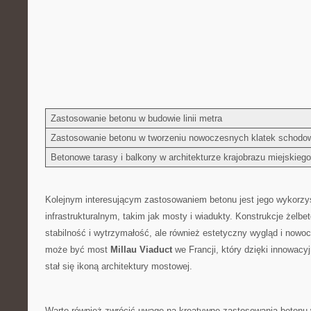
Zastosowanie betonu w budowie linii metra
Zastosowanie betonu⁤ w tworzeniu nowoczesnych klatek schodo
Betonowe tarasy i⁤ balkony w architekturze ⁣krajobrazu miejskiego
Kolejnym interesującym ⁢zastosowaniem‍ betonu jest jego wykorzy
infrastrukturalnym,⁢ takim jak mosty i wiadukty. Konstrukcje żelbet
stabilność i⁢ wytrzymałość,⁢ ale również⁣ estetyczny wygląd​ i ​no
może być ‌most
Millau Viaduct
we Francji, ⁣który ‌dzięki innowa
stał się ikoną ‌architektury mostowej.
Warto również zwrócić uwagę na ‌kreatywne‌ zastosowania betonu ‌w