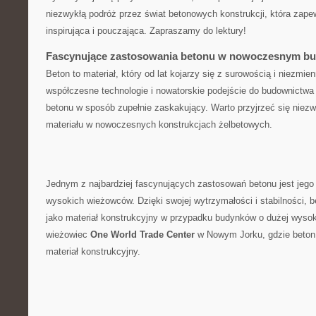
niezwykłą podróż przez świat betonowych konstrukcji, która zape
inspirująca i‌ pouczająca. Zapraszamy ​do lektury!
Fascynujące zastosowania‌ betonu w ‍nowoczesnym b
Beton to materiał, który od lat kojarzy się z surowością i niezmie
współczesne technologie i nowatorskie podejście do budownictwa 
betonu ‌w sposób⁤ zupełnie zaskakujący. Warto przyjrzeć się nie
materiału w nowoczesnych konstrukcjach żelbetowych.
Jednym⁤ z najbardziej fascynujących zastosowań betonu ‍jest jeg
wysokich ‌wieżowców. ⁢Dzięki ⁤swojej ⁢wytrzymałości⁤ i stabilności,
jako materiał ⁢konstrukcyjny w przypadku budynków o dużej ⁤wys
wieżowiec
One⁢ World Trade Center
⁢w Nowym Jorku, gdzie beton 
materiał konstrukcyjny.