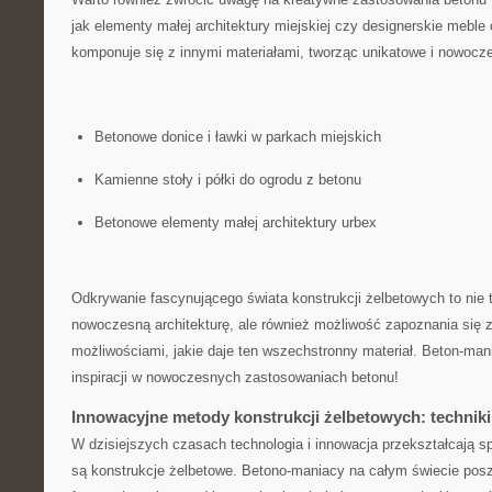
jak elementy ​małej architektury miejskiej czy designerskie meble
komponuje się z innymi materiałami,⁢ tworząc unikatowe⁤ i nowocze
Betonowe donice i ‍ławki w parkach miejskich
Kamienne stoły i półki do ogrodu ‍z betonu
Betonowe elementy małej architektury urbex
Odkrywanie fascynującego świata konstrukcji żelbetowych to nie t
nowoczesną architekturę, ale również możliwość ⁣zapoznania się z
‌możliwościami, jakie daje ten wszechstronny⁢ materiał.‍ Beton-man
inspiracji w nowoczesnych zastosowaniach betonu!
Innowacyjne metody konstrukcji żelbetowych: techniki 
W dzisiejszych czasach technologia ⁣i innowacja przekształcają s
są konstrukcje żelbetowe. ⁤Betono-maniacy na całym⁢ świecie​ po