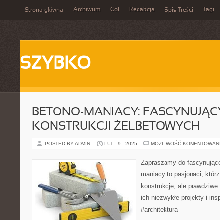
Archiwum
Gol
Redakcja
Tagi
Strona główna
Spis Treści
SZYBKO
BETONO-MANIACY: FASCYNUJĄC
KONSTRUKCJI ŻELBETOWYCH
POSTED BY ADMIN
LUT - 9 - 2025
MOŻLIWOŚĆ KOMENTOWAN
Zapraszamy do fascynujące
maniacy to pasjonaci, którz
konstrukcje, ale prawdziwe 
ich niezwykłe projekty i insp
#architektura