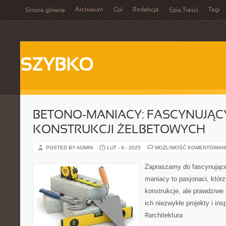
Archiwum
Gol
Redakcja
Tagi
Strona główna
Spis Treści
SZYBKO
BETONO-MANIACY: FASCYNUJĄC
KONSTRUKCJI ŻELBETOWYCH
POSTED BY ADMIN
LUT - 9 - 2025
MOŻLIWOŚĆ KOMENTOWAN
Zapraszamy do fascynujące
maniacy to pasjonaci, którz
konstrukcje, ale prawdziwe 
ich niezwykłe projekty i insp
#architektura